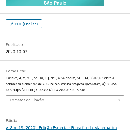
PDF (English)
Publicado
2020-10-07
Como Citar
Garnica, A. V. M. ., Souza, L. J. de ., & Salandim, M. E. M. . (2020). Sobre a
aritmética elementar de C. S. Peirce.
Revista Pesquisa Qualitativa
,
8
(18), 454–
477. https://doi.org/10.33361/RPQ.2020.v.8.n.18.340
Fomatos de Citação
Edição
v. 8 n. 18 (2020): Edição Especial: Filosofia da Matemática