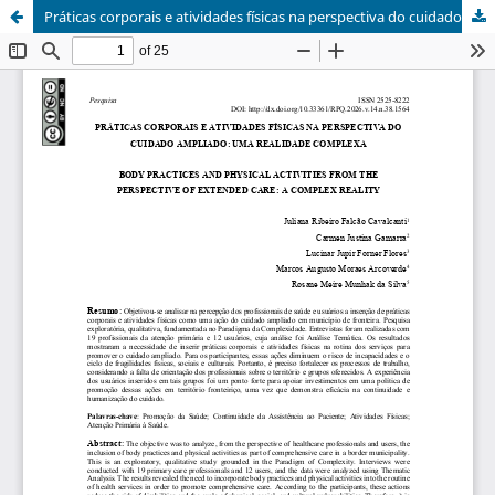
Práticas corporais e atividades físicas na perspectiva do cuidado ampliado: uma realidade complexa