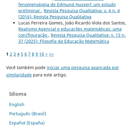
fenomenologia de Edmund Husserl: um estudo
preliminar
,
Revista Pesquisa Qualitativa: v. 4 n. 4
(2016): Revista Pesquisa Qualitativa
Lucas Ferreira Gomes, João Ricardo Viola dos Santos,
Realismo Agencial e educações matemáticas: uma
con/figuração
,
Revista Pesquisa Qualitativa: v. 13 n.
37 (2025): Filosofia da Educação Matemática
1
2
3
4
5
6
7
8
9
10
>
>>
Você também pode
iniciar uma pesquisa avançada por
similaridade
para este artigo.
Idioma
English
Português (Brasil)
Español (España)