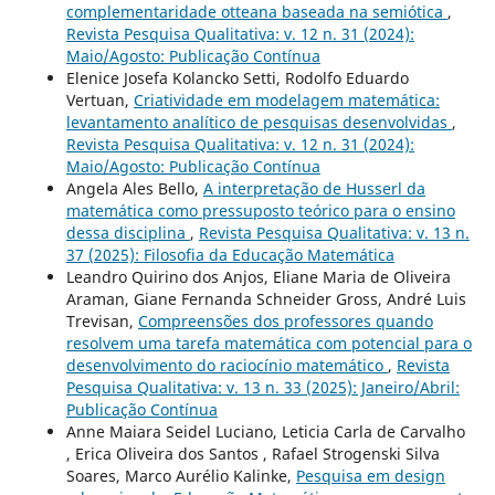
complementaridade otteana baseada na semiótica
,
Revista Pesquisa Qualitativa: v. 12 n. 31 (2024):
Maio/Agosto: Publicação Contínua
Elenice Josefa Kolancko Setti, Rodolfo Eduardo
Vertuan,
Criatividade em modelagem matemática:
levantamento analítico de pesquisas desenvolvidas
,
Revista Pesquisa Qualitativa: v. 12 n. 31 (2024):
Maio/Agosto: Publicação Contínua
Angela Ales Bello,
A interpretação de Husserl da
matemática como pressuposto teórico para o ensino
dessa disciplina
,
Revista Pesquisa Qualitativa: v. 13 n.
37 (2025): Filosofia da Educação Matemática
Leandro Quirino dos Anjos, Eliane Maria de Oliveira
Araman, Giane Fernanda Schneider Gross, André Luis
Trevisan,
Compreensões dos professores quando
resolvem uma tarefa matemática com potencial para o
desenvolvimento do raciocínio matemático
,
Revista
Pesquisa Qualitativa: v. 13 n. 33 (2025): Janeiro/Abril:
Publicação Contínua
Anne Maiara Seidel Luciano, Leticia Carla de Carvalho
, Erica Oliveira dos Santos , Rafael Strogenski Silva
Soares, Marco Aurélio Kalinke,
Pesquisa em design