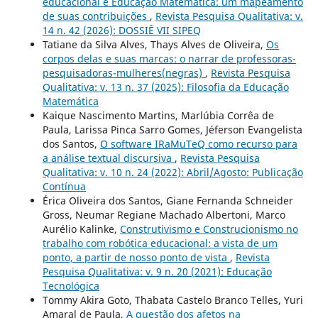
educacional e Educação Matemática: um mapeamento
de suas contribuições
,
Revista Pesquisa Qualitativa: v.
14 n. 42 (2026): DOSSIÊ VII SIPEQ
Tatiane da Silva Alves, Thays Alves de Oliveira,
Os
corpos delas e suas marcas: o narrar de professoras-
pesquisadoras-mulheres(negras)
,
Revista Pesquisa
Qualitativa: v. 13 n. 37 (2025): Filosofia da Educação
Matemática
Kaique Nascimento Martins, Marlúbia Corrêa de
Paula, Larissa Pinca Sarro Gomes, Jéferson Evangelista
dos Santos,
O software IRaMuTeQ como recurso para
a análise textual discursiva
,
Revista Pesquisa
Qualitativa: v. 10 n. 24 (2022): Abril/Agosto: Publicação
Contínua
Érica Oliveira dos Santos, Giane Fernanda Schneider
Gross, Neumar Regiane Machado Albertoni, Marco
Aurélio Kalinke,
Construtivismo e Construcionismo no
trabalho com robótica educacional: a vista de um
ponto, a partir de nosso ponto de vista
,
Revista
Pesquisa Qualitativa: v. 9 n. 20 (2021): Educação
Tecnológica
Tommy Akira Goto, Thabata Castelo Branco Telles, Yuri
Amaral de Paula,
A questão dos afetos na