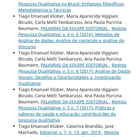
Pesquisa Qualitativa no Brasil: Enfoques Filosóficos,
Metodológicos e Técnicos
Tiago Emanuel Klüber, Maria Aparecida Viggiani
Bicudo, Carla Melli Tambarussi, Ana Paula Purcina
Baumann,
PALAVRAS DA EQUIPE EDITORIAL
,
Revista
Pesquisa Qualitativa: v. 4 n. 6 (2016): Métodos de
Análise de dados: Análise de conteúdo e Análise do
discurso
Tiago Emanuel Klüber, Maria Aparecida Viggiani
Bicudo, Carla Melli Tambarussi, Ana Paula Purcina
Baumann,
PALAVRAS DA EQUIPE EDITORIAL
,
Revista
Pesquisa Qualitativa: v. 5 n. 8 (2017): Análise de Dados
Visuais: Desafios e Oportunidades a Investigação
Qualitativa
Tiago Emanuel Klüber, Maria Aparecida Viggiani
Bicudo, Carla Melli Tambarussi, Ana Paula Purcina
Baumann,
PALAVRAS DA EQUIPE EDITORIAL
,
Revista
Pesquisa Qualitativa: v. 5 n. 7 (2017): Práticas e
saberes de saúde e educação: contribuições da
pesquisa qualitativa
Tiago Emanuel Klüber, Catarina Brandão, Jane
Machado,
Editorial: v. 7, n. 13, abr. 2019
,
Revista