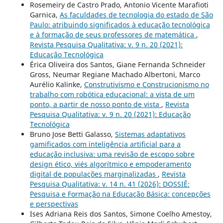
Rosemeiry de Castro Prado, Antonio Vicente Marafioti
Garnica,
As faculdades de tecnologia do estado de São
Paulo: atribuindo significados à educação tecnológica
e à formação de seus professores de matemática
,
Revista Pesquisa Qualitativa: v. 9 n. 20 (2021):
Educação Tecnológica
Érica Oliveira dos Santos, Giane Fernanda Schneider
Gross, Neumar Regiane Machado Albertoni, Marco
Aurélio Kalinke,
Construtivismo e Construcionismo no
trabalho com robótica educacional: a vista de um
ponto, a partir de nosso ponto de vista
,
Revista
Pesquisa Qualitativa: v. 9 n. 20 (2021): Educação
Tecnológica
Bruno Jose Betti Galasso,
Sistemas adaptativos
gamificados com inteligência artificial para a
educação inclusiva: uma revisão de escopo sobre
design ético, viés algorítmico e empoderamento
digital de populações marginalizadas
,
Revista
Pesquisa Qualitativa: v. 14 n. 41 (2026): DOSSIÊ:
Pesquisa e Formação na Educação Básica: concepções
e perspectivas
Ises Adriana Reis dos Santos, Simone Coelho Amestoy,