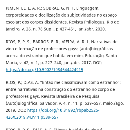
PIMENTEL, L. A. R.; SOBRAL, G. N. T. Linguagem,
corporeidades e docilização de subjetividades no espaço
escolar: dos corpos dissidentes. Revista Philologus, Rio de
Janeiro, v. 26, n. 76 Supl., p 437-451, jan./abr. 2020.
RIOS, P. P. S.; BARROS, E. R.; VIEIRA, A. R. L. Narrativas de
vida e formação de professores gays: (auto)biográficas
acerca do estranho que habita em mim. Educação, Santa
Maria, v. 42, n. 1, p. 227–240, jan./abr. 2017. DOI:
https://doi.org/10.5902/1984644424915
RIOS, P.; DIAS, A. “Então me classificavam como estranho”:
entre narrativas na construção do estranho no corpo de
professores gays. Revista Brasileira de Pesquisa
(Auto)Biográfica, Salvador, v. 4, n. 11, p. 539–557, maio./ago.
2019. DOI:
https://doi.org/10.31892/rbpab2525-
426X.2019.v4.n11.p539-557
RIOS, P. P. S.; DIAS, A. F. “Nossa história de vida é