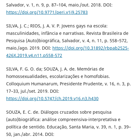
Salvador, v. 1, n. 9, p. 87–104, maio./out. 2018. DOI:
https://doi.org/10.9771/peri.v1i9.25783
SILVA, J. C.; RIOS, J. A. V. P. Jovens gays na escola:
masculinidades, infância e narrativas. Revista Brasileira de
Pesquisa (Auto)biográfica, Salvador, v. 4, n. 11, p. 558–572,
maio./ago. 2019. DOI:
https://doi.org/10.31892/rbpab2525-
426X.2019.v4.n11.p558-572
SILVA, F. G. O. da; SOUZA, J. A. de. Memórias de
homossexualidades, escolarizações e homofobias.
Colloquium Humanarum, Presidente Prudente, v. 16, n. 3, p.
17–33, jul./set. 2019. DOI:
https://doi.org/10.5747/ch.2019.v16.n3.h430
SOUZA, E. C. de. Diálogos cruzados sobre pesquisa
(auto)biográfica: análise compreensiva-interpretativa e
política de sentido. Educação, Santa Maria, v. 39, n. 1, p. 39–
50, jan./abr. 2014. DOI: