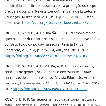
construída a partir do nosso corpo”: a produção do corpo
viado na docência. Revista Ibero-Americana de Estudos em
Educação, Araraquara, v. 15, n. 3, p. 1265–1283, jul./set.
2020. DOI:
https://doi.org/10.21723/riaee.v15i3.13574
RIOS, P. P. S.; DIAS, A. F.; BRAZÃO, J. P. G. “Lembro-me de
querer andar durinho, como se diz que homem deve ser”: a
construção do corpo gay na escola. Revista Exitus,
Santarém, v. 9, n. 4, p. 775–804, out./dez. 2019. DOI:
https://doi.org/10.24065/2237-9460.2019v9n4ID1033
RIOS, P. P. S.; DIAS, A. F.; VIEIRA, A. R. L. Ensino de artes,
relações de gênero, sexualidade e diversidade sexual:
narrativas de estudantes gays. Revista Educação, Artes e
Inclusão, Florianópolis, v. 15, n. 1, p. 98–118, jan./mar. 2019.
DOI:
https://doi.org/10.5965/1984317815012019098
ROSA, E. B. P. R. Cisheteronormatividade como instituição
total. Cadernos PET‑Filosofia, Florianópolis, v. 18, n. 2, p. 59–