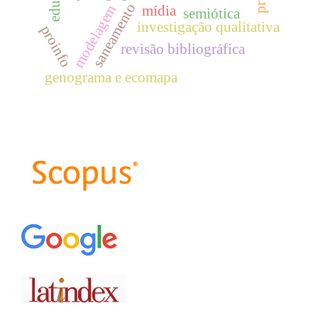
saneamento
modelagem
mídia
semiótica
investigação qualitativa
proinfo
revisão bibliográfica
genograma e ecomapa