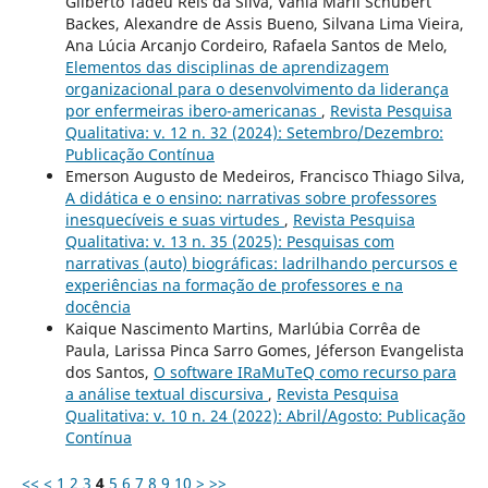
Gilberto Tadeu Reis da Silva, Vânia Marli Schubert
Backes, Alexandre de Assis Bueno, Silvana Lima Vieira,
Ana Lúcia Arcanjo Cordeiro, Rafaela Santos de Melo,
Elementos das disciplinas de aprendizagem
organizacional para o desenvolvimento da liderança
por enfermeiras ibero-americanas
,
Revista Pesquisa
Qualitativa: v. 12 n. 32 (2024): Setembro/Dezembro:
Publicação Contínua
Emerson Augusto de Medeiros, Francisco Thiago Silva,
A didática e o ensino: narrativas sobre professores
inesquecíveis e suas virtudes
,
Revista Pesquisa
Qualitativa: v. 13 n. 35 (2025): Pesquisas com
narrativas (auto) biográficas: ladrilhando percursos e
experiências na formação de professores e na
docência
Kaique Nascimento Martins, Marlúbia Corrêa de
Paula, Larissa Pinca Sarro Gomes, Jéferson Evangelista
dos Santos,
O software IRaMuTeQ como recurso para
a análise textual discursiva
,
Revista Pesquisa
Qualitativa: v. 10 n. 24 (2022): Abril/Agosto: Publicação
Contínua
<<
<
1
2
3
4
5
6
7
8
9
10
>
>>