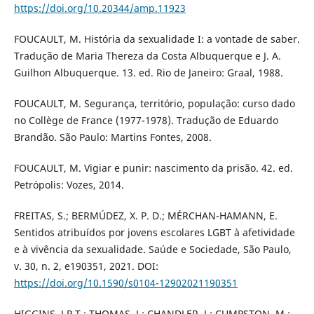
https://doi.org/10.20344/amp.11923
FOUCAULT, M. História da sexualidade I: a vontade de saber.
Tradução de Maria Thereza da Costa Albuquerque e J. A.
Guilhon Albuquerque. 13. ed. Rio de Janeiro: Graal, 1988.
FOUCAULT, M. Segurança, território, população: curso dado
no Collège de France (1977-1978). Tradução de Eduardo
Brandão. São Paulo: Martins Fontes, 2008.
FOUCAULT, M. Vigiar e punir: nascimento da prisão. 42. ed.
Petrópolis: Vozes, 2014.
FREITAS, S.; BERMÚDEZ, X. P. D.; MÉRCHAN-HAMANN, E.
Sentidos atribuídos por jovens escolares LGBT à afetividade
e à vivência da sexualidade. Saúde e Sociedade, São Paulo,
v. 30, n. 2, e190351, 2021. DOI:
https://doi.org/10.1590/s0104-12902021190351
HIGGINS, J.P.T.; THOMAS, J.; CHANDLER, J.; CUMPSTON, M.;