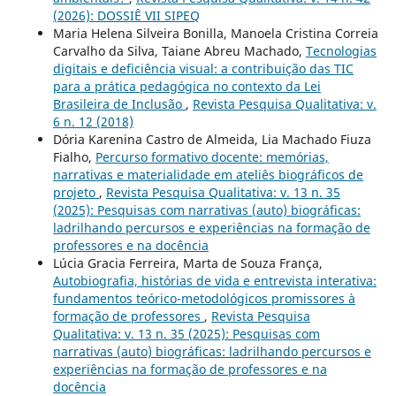
(2026): DOSSIÊ VII SIPEQ
Maria Helena Silveira Bonilla, Manoela Cristina Correia
Carvalho da Silva, Taiane Abreu Machado,
Tecnologias
digitais e deficiência visual: a contribuição das TIC
para a prática pedagógica no contexto da Lei
Brasileira de Inclusão
,
Revista Pesquisa Qualitativa: v.
6 n. 12 (2018)
Dória Karenina Castro de Almeida, Lia Machado Fiuza
Fialho,
Percurso formativo docente: memórias,
narrativas e materialidade em ateliês biográficos de
projeto
,
Revista Pesquisa Qualitativa: v. 13 n. 35
(2025): Pesquisas com narrativas (auto) biográficas:
ladrilhando percursos e experiências na formação de
professores e na docência
Lúcia Gracia Ferreira, Marta de Souza França,
Autobiografia, histórias de vida e entrevista interativa:
fundamentos teórico-metodológicos promissores à
formação de professores
,
Revista Pesquisa
Qualitativa: v. 13 n. 35 (2025): Pesquisas com
narrativas (auto) biográficas: ladrilhando percursos e
experiências na formação de professores e na
docência