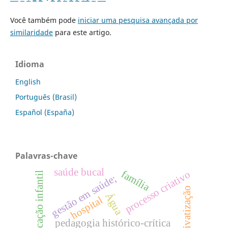
Você também pode
iniciar uma pesquisa avançada por
similaridade
para este artigo.
Idioma
English
Português (Brasil)
Español (España)
Palavras-chave
saúde bucal
família
processo criativo
educação infantil
gestão em saúde;
privatização
Água
hospital
pedagogia histórico-crítica