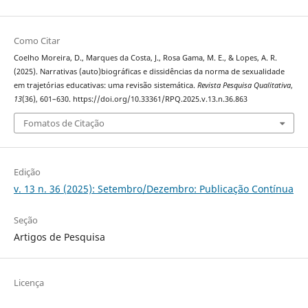
Como Citar
Coelho Moreira, D., Marques da Costa, J., Rosa Gama, M. E., & Lopes, A. R.
(2025). Narrativas (auto)biográficas e dissidências da norma de sexualidade
em trajetórias educativas: uma revisão sistemática.
Revista Pesquisa Qualitativa
,
13
(36), 601–630. https://doi.org/10.33361/RPQ.2025.v.13.n.36.863
Fomatos de Citação
Edição
v. 13 n. 36 (2025): Setembro/Dezembro: Publicação Contínua
Seção
Artigos de Pesquisa
Licença