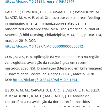
https://doi.org/10.51891/rease.v10i9.15747
GAD, R. F.; DOWLING, D. A.; ABUSAAD, F. E.; BASSIOUNY, M.
R.; AZIZ, M. A. A. E. et al. Oral sucrose versus breastfeeding
in managing infants' immunization-related pain: a
randomized controlled trial. MCN: The American Journal of
Maternal/Child Nursing, Philadelphia, v. 44, n. 2, p. 108-114,
mar/abr 2019. DOI:
https://doi.org/10.1097/NMC.0000000000000512
GONÇALVES, P. A. Aplicação da vacina hepatite B na região
ventroglútea: avaliação da reação álgica em recém-
nascidos. 2020. 85f. Dissertação (Mestrado em Enfermagem)
– Universidade Federal de Alagoas - UFAL, Maceió, 2020.
DOI:
https://doi.org/10.33448/rsd-v10i6.15541
JESUS, A. M. M.; CARVALHO, L. A. C.; SILVEIRA, L. F. A.; SILVA,
R. R.; ALBERICE, R. M. C.; MARCATTO, J. O. Análise de
concordância na avaliação da dor de recém-nascidos