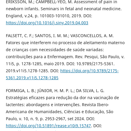
ERIKSSON, M.; CAMPBELL-YEO, M. Assessment of pain in
newborn infants. Seminars in fetal and neonatal medicine.
England, v.24, p. 101003-101010, 2019. DOI:
https://doi.org/10.1016/j.siny.2019.04.003
FALSETT, C. F.; SANTOS, I. M. M.; VASCONCELLOS, A. M.
Fatores que interferem no processo de aleitamento materno
de crianças com necessidades de saúde variadas:
contribuições para a Enfermagem. Rev. Pesqui, São Paulo, v.
11i5, p. 1278-1285, maio 2019. DOI: 10.9789/2175-5361.
2019.v11i5.1278-1285. DOI:
https://doi.org/10.9789/2175-
5361.2019.v11i5.1278-1285
FORMIGA, L. B.; JÚNIOR, H. M. P. L.; DA SILVA, L. G.
Estratégias eficazes para redução da dor na vacinação de
lactentes: abordagens e intervenções. Revista Ibero-
Americana de Humanidades, Ciências e Educação, São
Paulo, v. 10, n. 9, p. 2953-2967, set 2024. DOI:
https://doi.org/10.51891/rease.v10i9.15747
. DOI: