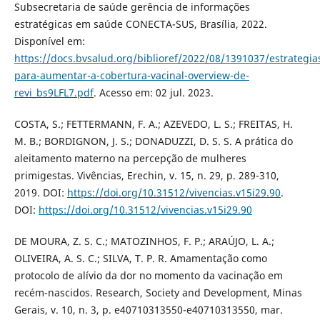
Subsecretaria de saúde gerência de informações
estratégicas em saúde CONECTA-SUS, Brasília, 2022.
Disponível em:
https://docs.bvsalud.org/biblioref/2022/08/1391037/estrategia
para-aumentar-a-cobertura-vacinal-overview-de-
revi_bs9LFL7.pdf
. Acesso em: 02 jul. 2023.
COSTA, S.; FETTERMANN, F. A.; AZEVEDO, L. S.; FREITAS, H.
M. B.; BORDIGNON, J. S.; DONADUZZI, D. S. S. A prática do
aleitamento materno na percepção de mulheres
primigestas. Vivências, Erechin, v. 15, n. 29, p. 289-310,
2019. DOI:
https://doi.org/10.31512/vivencias.v15i29.90
.
DOI:
https://doi.org/10.31512/vivencias.v15i29.90
DE MOURA, Z. S. C.; MATOZINHOS, F. P.; ARAÚJO, L. A.;
OLIVEIRA, A. S. C.; SILVA, T. P. R. Amamentação como
protocolo de alívio da dor no momento da vacinação em
recém-nascidos. Research, Society and Development, Minas
Gerais, v. 10, n. 3, p. e40710313550-e40710313550, mar.