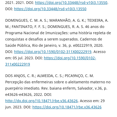
2021. 2021. DOI:
https://doi.org/10.33448/rsd-v10i3.13550
.
DOI:
https://doi.org/10.33448/rsd-v10i3.13550
DOMINGUES, C. M. A. S.; MARANHÃO, A. G. K.; TEIXEIRA, A.
M.; FANTINATO, F. F. S.; DOMINGUES, R. A. S. 46 anos do
Programa Nacional de Imunizações: uma história repleta de
conquistas e desafios a serem superados. Cadernos de
Saúde Pública, Rio de Janeiro, v. 36, p. e00222919, 2020.
DOI:
https://doi.org/10.1590/0102-311X00222919
. Acesso
em: 05 jul. 2023. DOI:
https://doi.org/10.1590/0102-
311x00222919
DOS ANJOS, C. R.; ALMEIDA, C. S.; PICA9NÇO, C. M.
Percepção das enfermeiras sobre o aleitamento materno no
puerpério imediato. Rev. baiana enferm, Salvador, v.36, p.
e43626-e43626, 2022. DOI:
http://dx.doi.org/10.18471/rbe.v36.43626
. Acesso em: 29
jun. 2023. DOI:
https://doi.org/10.18471/rbe.v36.43626