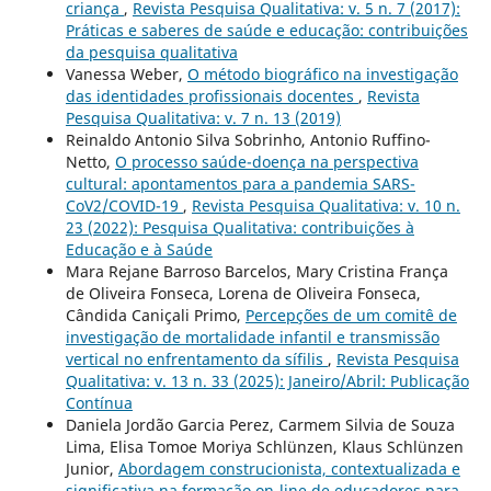
criança
,
Revista Pesquisa Qualitativa: v. 5 n. 7 (2017):
Práticas e saberes de saúde e educação: contribuições
da pesquisa qualitativa
Vanessa Weber,
O método biográfico na investigação
das identidades profissionais docentes
,
Revista
Pesquisa Qualitativa: v. 7 n. 13 (2019)
Reinaldo Antonio Silva Sobrinho, Antonio Ruffino-
Netto,
O processo saúde-doença na perspectiva
cultural: apontamentos para a pandemia SARS-
CoV2/COVID-19
,
Revista Pesquisa Qualitativa: v. 10 n.
23 (2022): Pesquisa Qualitativa: contribuições à
Educação e à Saúde
Mara Rejane Barroso Barcelos, Mary Cristina França
de Oliveira Fonseca, Lorena de Oliveira Fonseca,
Cândida Caniçali Primo,
Percepções de um comitê de
investigação de mortalidade infantil e transmissão
vertical no enfrentamento da sífilis
,
Revista Pesquisa
Qualitativa: v. 13 n. 33 (2025): Janeiro/Abril: Publicação
Contínua
Daniela Jordão Garcia Perez, Carmem Silvia de Souza
Lima, Elisa Tomoe Moriya Schlünzen, Klaus Schlünzen
Junior,
Abordagem construcionista, contextualizada e
significativa na formação on-line de educadores para