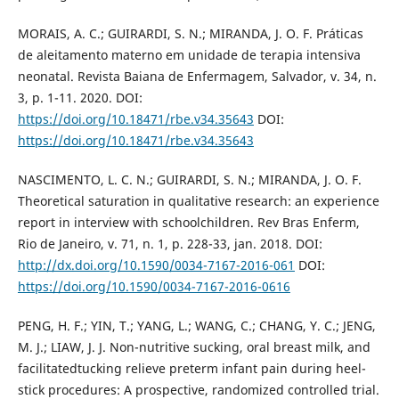
MORAIS, A. C.; GUIRARDI, S. N.; MIRANDA, J. O. F. Práticas
de aleitamento materno em unidade de terapia intensiva
neonatal. Revista Baiana de Enfermagem, Salvador, v. 34, n.
3, p. 1-11. 2020. DOI:
https://doi.org/10.18471/rbe.v34.35643
DOI:
https://doi.org/10.18471/rbe.v34.35643
NASCIMENTO, L. C. N.; GUIRARDI, S. N.; MIRANDA, J. O. F.
Theoretical saturation in qualitative research: an experience
report in interview with schoolchildren. Rev Bras Enferm,
Rio de Janeiro, v. 71, n. 1, p. 228-33, jan. 2018. DOI:
http://dx.doi.org/10.1590/0034-7167-2016-061
DOI:
https://doi.org/10.1590/0034-7167-2016-0616
PENG, H. F.; YIN, T.; YANG, L.; WANG, C.; CHANG, Y. C.; JENG,
M. J.; LIAW, J. J. Non-nutritive sucking, oral breast milk, and
facilitatedtucking relieve preterm infant pain during heel-
stick procedures: A prospective, randomized controlled trial.