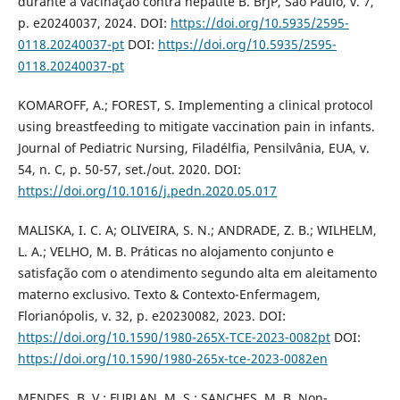
durante a vacinação contra hepatite B. BrJP, São Paulo, v. 7,
p. e20240037, 2024. DOI:
https://doi.org/10.5935/2595-
0118.20240037-pt
DOI:
https://doi.org/10.5935/2595-
0118.20240037-pt
KOMAROFF, A.; FOREST, S. Implementing a clinical protocol
using breastfeeding to mitigate vaccination pain in infants.
Journal of Pediatric Nursing, Filadélfia, Pensilvânia, EUA, v.
54, n. C, p. 50-57, set./out. 2020. DOI:
https://doi.org/10.1016/j.pedn.2020.05.017
MALISKA, I. C. A; OLIVEIRA, S. N.; ANDRADE, Z. B.; WILHELM,
L. A.; VELHO, M. B. Práticas no alojamento conjunto e
satisfação com o atendimento segundo alta em aleitamento
materno exclusivo. Texto & Contexto-Enfermagem,
Florianópolis, v. 32, p. e20230082, 2023. DOI:
https://doi.org/10.1590/1980-265X-TCE-2023-0082pt
DOI:
https://doi.org/10.1590/1980-265x-tce-2023-0082en
MENDES, B. V.; FURLAN, M. S.; SANCHES, M. B. Non-