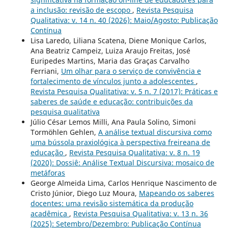
a inclusão: revisão de escopo
,
Revista Pesquisa
Qualitativa: v. 14 n. 40 (2026): Maio/Agosto: Publicação
Contínua
Lisa Laredo, Liliana Scatena, Diene Monique Carlos,
Ana Beatriz Campeiz, Luiza Araujo Freitas, José
Euripedes Martins, Maria das Graças Carvalho
Ferriani,
Um olhar para o serviço de convivência e
fortalecimento de vínculos junto a adolescentes
,
Revista Pesquisa Qualitativa: v. 5 n. 7 (2017): Práticas e
saberes de saúde e educação: contribuições da
pesquisa qualitativa
Júlio César Lemos Milli, Ana Paula Solino, Simoni
Tormöhlen Gehlen,
A análise textual discursiva como
uma bússola praxiológica à perspectiva freireana de
educação
,
Revista Pesquisa Qualitativa: v. 8 n. 19
(2020): Dossiê: Análise Textual Discursiva: mosaico de
metáforas
George Almeida Lima, Carlos Henrique Nascimento de
Cristo Júnior, Diego Luz Moura,
Mapeando os saberes
docentes: uma revisão sistemática da produção
acadêmica
,
Revista Pesquisa Qualitativa: v. 13 n. 36
(2025): Setembro/Dezembro: Publicação Contínua