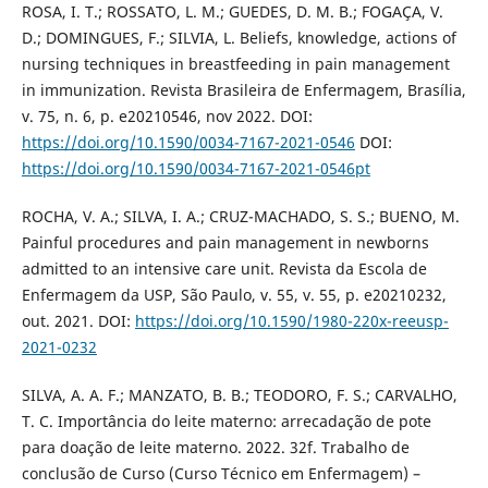
ROSA, I. T.; ROSSATO, L. M.; GUEDES, D. M. B.; FOGAÇA, V.
D.; DOMINGUES, F.; SILVIA, L. Beliefs, knowledge, actions of
nursing techniques in breastfeeding in pain management
in immunization. Revista Brasileira de Enfermagem, Brasília,
v. 75, n. 6, p. e20210546, nov 2022. DOI:
https://doi.org/10.1590/0034-7167-2021-0546
DOI:
https://doi.org/10.1590/0034-7167-2021-0546pt
ROCHA, V. A.; SILVA, I. A.; CRUZ-MACHADO, S. S.; BUENO, M.
Painful procedures and pain management in newborns
admitted to an intensive care unit. Revista da Escola de
Enfermagem da USP, São Paulo, v. 55, v. 55, p. e20210232,
out. 2021. DOI:
https://doi.org/10.1590/1980-220x-reeusp-
2021-0232
SILVA, A. A. F.; MANZATO, B. B.; TEODORO, F. S.; CARVALHO,
T. C. Importância do leite materno: arrecadação de pote
para doação de leite materno. 2022. 32f. Trabalho de
conclusão de Curso (Curso Técnico em Enfermagem) –