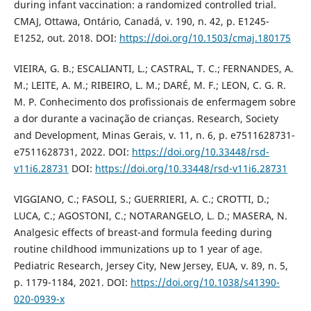
during infant vaccination: a randomized controlled trial.
CMAJ, Ottawa, Ontário, Canadá, v. 190, n. 42, p. E1245-
E1252, out. 2018. DOI:
https://doi.org/10.1503/cmaj.180175
VIEIRA, G. B.; ESCALIANTI, L.; CASTRAL, T. C.; FERNANDES, A.
M.; LEITE, A. M.; RIBEIRO, L. M.; DARÉ, M. F.; LEON, C. G. R.
M. P. Conhecimento dos profissionais de enfermagem sobre
a dor durante a vacinação de crianças. Research, Society
and Development, Minas Gerais, v. 11, n. 6, p. e7511628731-
e7511628731, 2022. DOI:
https://doi.org/10.33448/rsd-
v11i6.28731
DOI:
https://doi.org/10.33448/rsd-v11i6.28731
VIGGIANO, C.; FASOLI, S.; GUERRIERI, A. C.; CROTTI, D.;
LUCA, C.; AGOSTONI, C.; NOTARANGELO, L. D.; MASERA, N.
Analgesic effects of breast-and formula feeding during
routine childhood immunizations up to 1 year of age.
Pediatric Research, Jersey City, New Jersey, EUA, v. 89, n. 5,
p. 1179-1184, 2021. DOI:
https://doi.org/10.1038/s41390-
020-0939-x