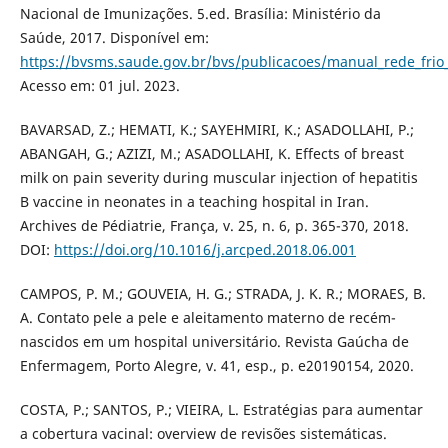
Nacional de Imunizações. 5.ed. Brasília: Ministério da
Saúde, 2017. Disponível em:
https://bvsms.saude.gov.br/bvs/publicacoes/manual_rede_fri
Acesso em: 01 jul. 2023.
BAVARSAD, Z.; HEMATI, K.; SAYEHMIRI, K.; ASADOLLAHI, P.;
ABANGAH, G.; AZIZI, M.; ASADOLLAHI, K. Effects of breast
milk on pain severity during muscular injection of hepatitis
B vaccine in neonates in a teaching hospital in Iran.
Archives de Pédiatrie, França, v. 25, n. 6, p. 365-370, 2018.
DOI:
https://doi.org/10.1016/j.arcped.2018.06.001
CAMPOS, P. M.; GOUVEIA, H. G.; STRADA, J. K. R.; MORAES, B.
A. Contato pele a pele e aleitamento materno de recém-
nascidos em um hospital universitário. Revista Gaúcha de
Enfermagem, Porto Alegre, v. 41, esp., p. e20190154, 2020.
COSTA, P.; SANTOS, P.; VIEIRA, L. Estratégias para aumentar
a cobertura vacinal: overview de revisões sistemáticas.