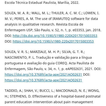
Escola Técnica Estadual Paulista, Marília, 2022.
SOUZA, M. A. R.; WALL, M. L.; THULER, A. C. M. C.; LOWEN, I.
M. V.; PERES, A. M. The use of IRAMUTEQ software for data
analysis in qualitative research. Revista Escola de
Enfermagem USP, São Paulo, v. 52, n. 1, p. e03353, jan. 2018.
DOI:
http://dx.doi.org/10.1590/S1980-220X2017015003353
DOI:
https://doi.org/10.1590/s1980-220x2017015003353
SOUZA, V. R. S.; MARZIALE, M. H. P.; SILVA, G. T. R.;
NASCIMENTO, P. L. Tradução e validação para a língua
portuguesa e avaliação do guia COREQ. Acta Paulista de
Enfermagem, São Paulo, v. 34, n. 1, p. eAPE02631, 2021. DOI:
https://doi.org/10.37689/acta-ape/2021AO02631
DOI:
https://doi.org/10.37689/acta-ape/2021AO02631
TADDIO, A.; SHAH, V.; BUCCI, L.; MACDONALD, N. E.; WONG,
H.; STEPHENS, D. Effectiveness of a hospital-based postnatal
parent education intervention about pain management