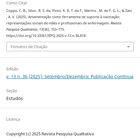
Como Citar
Coppo, C. B., Silva , R. S. da, Pinto, K. R. T. da F., Merino , M. de F. G. L., & Zani
, A. V. (2025). Amamentação como ferramenta de suporte à vacinação:
representações sociais de mães e profissionais de enfermagem.
Revista
Pesquisa Qualitativa
,
13
(36), 753–775.
https://doi.org/10.33361/RPQ.2025.v.13.n.36.818
Fomatos de Citação
Edição
v. 13 n. 36 (2025): Setembro/Dezembro: Publicação Contínua
Seção
Estudos
Licença
Copyright (c) 2025 Revista Pesquisa Qualitativa