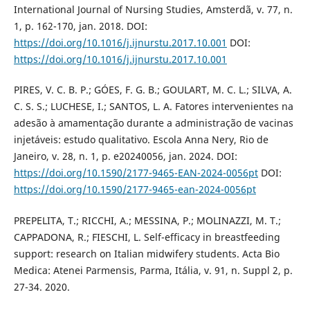
International Journal of Nursing Studies, Amsterdã, v. 77, n.
1, p. 162-170, jan. 2018. DOI:
https://doi.org/10.1016/j.ijnurstu.2017.10.001
DOI:
https://doi.org/10.1016/j.ijnurstu.2017.10.001
PIRES, V. C. B. P.; GÓES, F. G. B.; GOULART, M. C. L.; SILVA, A.
C. S. S.; LUCHESE, I.; SANTOS, L. A. Fatores intervenientes na
adesão à amamentação durante a administração de vacinas
injetáveis: estudo qualitativo. Escola Anna Nery, Rio de
Janeiro, v. 28, n. 1, p. e20240056, jan. 2024. DOI:
https://doi.org/10.1590/2177-9465-EAN-2024-0056pt
DOI:
https://doi.org/10.1590/2177-9465-ean-2024-0056pt
PREPELITA, T.; RICCHI, A.; MESSINA, P.; MOLINAZZI, M. T.;
CAPPADONA, R.; FIESCHI, L. Self-efficacy in breastfeeding
support: research on Italian midwifery students. Acta Bio
Medica: Atenei Parmensis, Parma, Itália, v. 91, n. Suppl 2, p.
27-34. 2020.