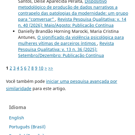
Santos, Deise Aparecida Peralta,
Dispositivo
metodológico de produção de dados narrativos a
contrapelo das patologias da modernidade: um grupo
para “comversar”
,
Revista Pesquisa Qualitativa: v. 14
n. 40 (2026): Maio/Agosto: Publicação Contínua
Danielly Brandão Horning Marocki, Maria Cristina
Antunes,
O significado da violência psicológica para
mulheres vítimas de parceiros íntimos
,
Revista
Pesquisa Qualitativa: v. 13 n. 36 (2025):
Setembro/Dezembro: Publicação Contínua
1
2
3
4
5
6
7
8
9
10
>
>>
Você também pode
iniciar uma pesquisa avançada por
similaridade
para este artigo.
Idioma
English
Português (Brasil)