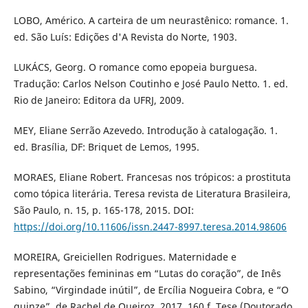
LOBO, Américo. A carteira de um neurastênico: romance. 1.
ed. São Luís: Edições d'A Revista do Norte, 1903.
LUKÁCS, Georg. O romance como epopeia burguesa.
Tradução: Carlos Nelson Coutinho e José Paulo Netto. 1. ed.
Rio de Janeiro: Editora da UFRJ, 2009.
MEY, Eliane Serrão Azevedo. Introdução à catalogação. 1.
ed. Brasília, DF: Briquet de Lemos, 1995.
MORAES, Eliane Robert. Francesas nos trópicos: a prostituta
como tópica literária. Teresa revista de Literatura Brasileira,
São Paulo, n. 15, p. 165-178, 2015. DOI:
https://doi.org/10.11606/issn.2447-8997.teresa.2014.98606
MOREIRA, Greiciellen Rodrigues. Maternidade e
representações femininas em “Lutas do coração”, de Inês
Sabino, “Virgindade inútil”, de Ercília Nogueira Cobra, e “O
quinze”, de Rachel de Queiroz. 2017. 160 f. Tese (Doutorado