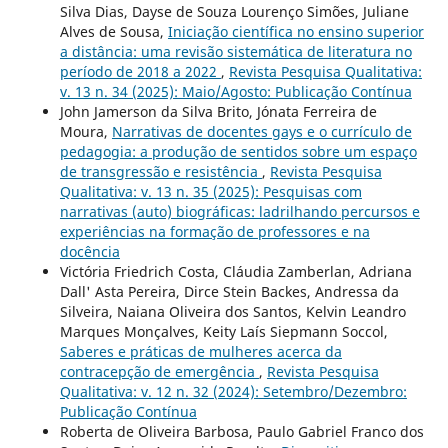
Silva Dias, Dayse de Souza Lourenço Simões, Juliane
Alves de Sousa,
Iniciação científica no ensino superior
a distância: uma revisão sistemática de literatura no
período de 2018 a 2022
,
Revista Pesquisa Qualitativa:
v. 13 n. 34 (2025): Maio/Agosto: Publicação Contínua
John Jamerson da Silva Brito, Jónata Ferreira de
Moura,
Narrativas de docentes gays e o currículo de
pedagogia: a produção de sentidos sobre um espaço
de transgressão e resistência
,
Revista Pesquisa
Qualitativa: v. 13 n. 35 (2025): Pesquisas com
narrativas (auto) biográficas: ladrilhando percursos e
experiências na formação de professores e na
docência
Victória Friedrich Costa, Cláudia Zamberlan, Adriana
Dall' Asta Pereira, Dirce Stein Backes, Andressa da
Silveira, Naiana Oliveira dos Santos, Kelvin Leandro
Marques Monçalves, Keity Laís Siepmann Soccol,
Saberes e práticas de mulheres acerca da
contracepção de emergência
,
Revista Pesquisa
Qualitativa: v. 12 n. 32 (2024): Setembro/Dezembro:
Publicação Contínua
Roberta de Oliveira Barbosa, Paulo Gabriel Franco dos