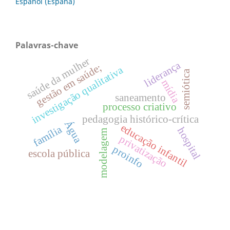
Español (España)
Palavras-chave
saúde da mulher
liderança
gestão em saúde;
investigação qualitativa
semiótica
mídia
saneamento
processo criativo
pedagogia histórico-crítica
Água
educação infantil
família
hospital
modelagem
privatização
proinfo
escola pública