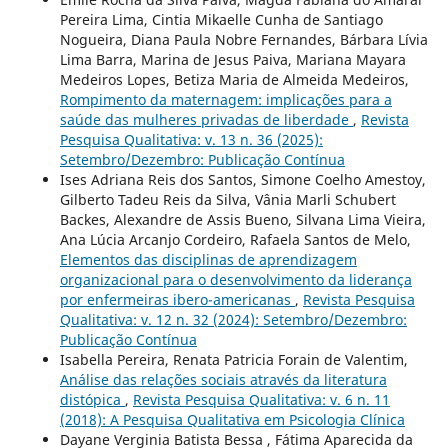
Pereira Lima, Cintia Mikaelle Cunha de Santiago
Nogueira, Diana Paula Nobre Fernandes, Bárbara Lívia
Lima Barra, Marina de Jesus Paiva, Mariana Mayara
Medeiros Lopes, Betiza Maria de Almeida Medeiros,
Rompimento da maternagem: implicações para a
saúde das mulheres privadas de liberdade
,
Revista
Pesquisa Qualitativa: v. 13 n. 36 (2025):
Setembro/Dezembro: Publicação Contínua
Ises Adriana Reis dos Santos, Simone Coelho Amestoy,
Gilberto Tadeu Reis da Silva, Vânia Marli Schubert
Backes, Alexandre de Assis Bueno, Silvana Lima Vieira,
Ana Lúcia Arcanjo Cordeiro, Rafaela Santos de Melo,
Elementos das disciplinas de aprendizagem
organizacional para o desenvolvimento da liderança
por enfermeiras ibero-americanas
,
Revista Pesquisa
Qualitativa: v. 12 n. 32 (2024): Setembro/Dezembro:
Publicação Contínua
Isabella Pereira, Renata Patricia Forain de Valentim,
Análise das relações sociais através da literatura
distópica
,
Revista Pesquisa Qualitativa: v. 6 n. 11
(2018): A Pesquisa Qualitativa em Psicologia Clí­nica
Dayane Verginia Batista Bessa , Fátima Aparecida da