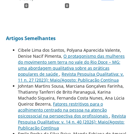
0
0
Artigos Semelhantes
Cibele Lima dos Santos, Polyana Aparecida Valente,
Denise Nacif Pimenta,
O protagonismo das mulheres
do movimento sem terra no vale do Rio Doce – MG:
uma abordagem qualitativa sobre as práticas
populares de saúde
,
Revista Pesquisa Qualitativa: v.
11 n. 27 (2023): Maio/Agosto: Publicação Contínua
Johntan Martins Sousa, Marciana Gonçalves Farinha,
Thatianny Tanferri de Brito Paranaguá, Karina
Machado Siqueira, Fernanda Costa Nunes, Ana Lúcia
Queiroz Bezerra,
Fatores restritivos para o
acolhimento centrado na pessoa na atenção
psicossocial na perspectiva dos profissionais
,
Revista
Pesquisa Qualitativa: v. 14 n. 40 (2026): Maio/Agosto:
Publicação Contínua
Emile Rocha da Silva Paiva, Magda Fabiana do Amaral