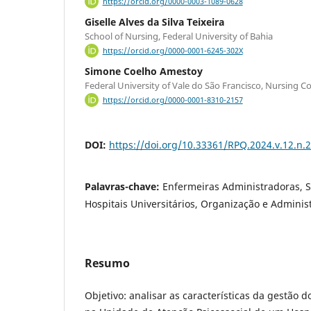
https://orcid.org/0000-0003-1089-0628
Giselle Alves da Silva Teixeira
School of Nursing, Federal University of Bahia
https://orcid.org/0000-0001-6245-302X
Simone Coelho Amestoy
Federal University of Vale do São Francisco, Nursing C
https://orcid.org/0000-0001-8310-2157
DOI:
https://doi.org/10.33361/RPQ.2024.v.12.n.
Palavras-chave:
Enfermeiras Administradoras, S
Hospitais Universitários, Organização e Adminis
Resumo
Objetivo: analisar as características da gestão 