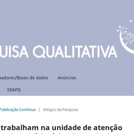
xadores/Bases de dados
Anúncios
SE&PQ
: Publicação Contínua
/
Artigos de Pesquisa
 trabalham na unidade de atenção