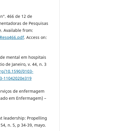
n°. 466 de 12 de
mentadoras de Pesquisas
 Available from:
/Reso466.pdf
. Access on:
aúde mental em hospitais
o de Janeiro, v. 44, n. 3
org/10.1590/0103-
03-11042020e319
serviços de enfermagem
torado em Enfermagem) –
 leadership: Propelling
54, n. 5, p 34-39, mayo.