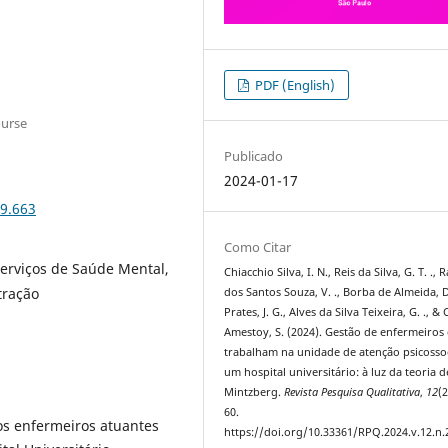
PDF (English)
ourse
Publicado
2024-01-17
29.663
Como Citar
erviços de Saúde Mental,
Chiacchio Silva, I. N., Reis da Silva, G. T. .,
tração
dos Santos Souza, V. ., Borba de Almeida, D
Prates, J. G., Alves da Silva Teixeira, G. ., &
Amestoy, S. (2024). Gestão de enfermeiros
trabalham na unidade de atenção psicossoc
um hospital universitário: à luz da teoria d
Mintzberg.
Revista Pesquisa Qualitativa
,
12
(2
60.
dos enfermeiros atuantes
https://doi.org/10.33361/RPQ.2024.v.12.n.