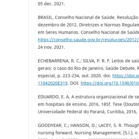
05 dec. 2021.
BRASIL. Conselho Nacional de Saúde. Resolução 
dezembro de 2012. Diretrizes e Normas Regula
em Seres Humanos. Conselho Nacional de Saúde.
https://conselho.saude.gov.br/resolucoes/2012
24 nov. 2021.
ECHEBARRENA, R. C.; SILVA, P. R. F. Leitos de s
gerais: o caso do Rio de Janeiro. Saúde Debate, Ri
especial, p. 223-234, out. 2020. doi:
https://doi.
11042020E319
. DOI:
https://doi.org/10.1590/01
EDUARDO, E. A. A estrutura organizacional de 
em hospitais de ensino. 2016. 185f. Tese (Dou
Universidade Federal do Paraná, Curitiba, 2016,
GOODYEAR, C.; HANSON, D.; LACEY, S. R. Thought
nursing forward. Nursing Management, [S.l.], v. 