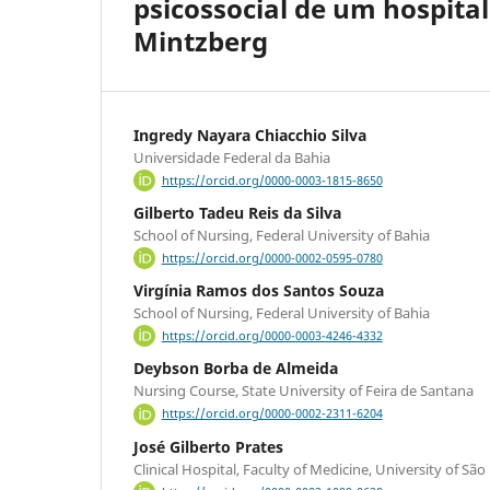
psicossocial de um hospital 
Mintzberg
Ingredy Nayara Chiacchio Silva
Universidade Federal da Bahia
https://orcid.org/0000-0003-1815-8650
Gilberto Tadeu Reis da Silva
School of Nursing, Federal University of Bahia
https://orcid.org/0000-0002-0595-0780
Virgínia Ramos dos Santos Souza
School of Nursing, Federal University of Bahia
https://orcid.org/0000-0003-4246-4332
Deybson Borba de Almeida
Nursing Course, State University of Feira de Santana
https://orcid.org/0000-0002-2311-6204
José Gilberto Prates
Clinical Hospital, Faculty of Medicine, University of São