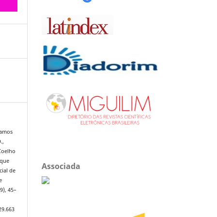
 Ramos
.,
 Coelho
 que
Associada
ial de
e
9), 45–
29.663