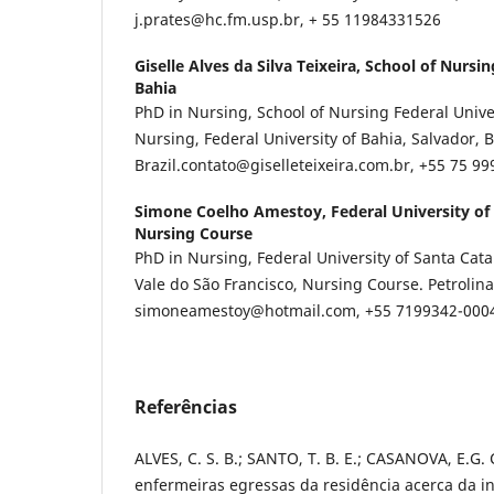
j.prates@hc.fm.usp.br, + 55 11984331526
Giselle Alves da Silva Teixeira,
School of Nursing
Bahia
PhD in Nursing, School of Nursing Federal Univer
Nursing, Federal University of Bahia, Salvador, B
Brazil.contato@giselleteixeira.com.br, +55 75 9
Simone Coelho Amestoy,
Federal University of
Nursing Course
PhD in Nursing, Federal University of Santa Catar
Vale do São Francisco, Nursing Course. Petrolin
simoneamestoy@hotmail.com, +55 7199342-000
Referências
ALVES, C. S. B.; SANTO, T. B. E.; CASANOVA, E.G
enfermeiras egressas da residência acerca da i