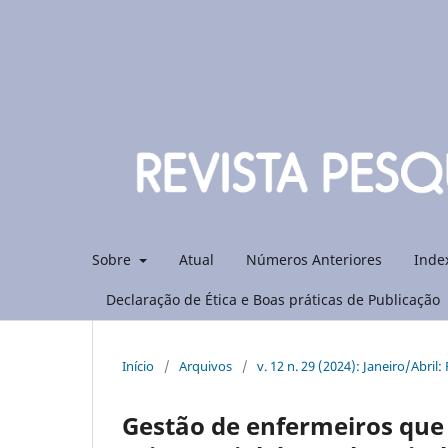
Sobre
Atual
Números Anteriores
Inde
Declaração de Ética e Boas práticas de Publicação
Início
/
Arquivos
/
v. 12 n. 29 (2024): Janeiro/Abril
Gestão de enfermeiros que