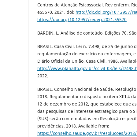
Centros de Atenção Psicossocial. Rev enferm, Rio 
e55570. 2021. doi:
http://dx.doi.org/10.12957/r
https://doi.org/10.12957/reuerj.2021.55570
BARDIN, L. Análise de conteúdo. Edições 70. São
BRASIL. Casa Civil. Lei n. 7.498, de 25 de junho 
regulamentação do exercício da enfermagem, e 
Diário Oficial da União, Casa Civil, 1986. Availab
http://www.planalto.gov.br/ccivil_03/leis/l7498.
2022.
BRASIL. Conselho Nacional de Saúde. Resolução
2018. Regulamentar o disposto no item XIII.4 da
12 de dezembro de 2012, que estabelece que as 
das pesquisas de interesse estratégico para o 
(SUS) serão contempladas em Resolução específi
providências. 2018. Available from:
https://conselho.saude.gov.br/resolucoes/2018