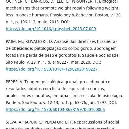
OCHNER, C.; BARRIOS, D.; LEE, C.; PI-SUNYER, F. Biological
mechanisms that promote weight regain following weight
loss in obese humans. Physiology & Behavior, Boston, v.120,
n. 1, p. 106-113, maio. 2013. DOI:
https://doi.org/10.1016/j.physbeh.2013.07.009
PAIM, M.; KOVALESKI, D. Análise das diretrizes brasileiras
de obesidade: patologização do corpo gordo, abordagem
focada na perda de peso e gordofobia. Saúde e Sociedade,
São Paulo, v. 29, n. 1, p. e190227, mar. 2020. DOI:
https://doi.org/10.1590/s0104-12902020190227
PERES, V. Triagem psicológica grupal: procedimento e
resultados obtidos com lista de espera de crianças,
adolescentes e adultos, em uma clínica-escola de psicologia.
Paidéia, São Paulo, v. 12-13, n. 1, p. 63–76, jun. 1997. DOI:
https://doi.org/10.1590/S0103-863X1997000100006
SILVA, A.; JAPUR, C.; PENAFORTE, F. Repercussions of social
networks on their users’ body image: integrative review.