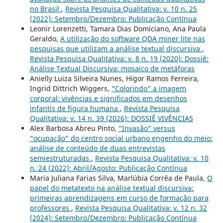
no Brasil
,
Revista Pesquisa Qualitativa: v. 10 n. 25
(2022): Setembro/Dezembro: Publicação Contínua
Leonir Lorenzetti, Tamara Dias Domiciano, Ana Paula
Geraldo,
A utilização do software QDA miner lite nas
pesquisas que utilizam a análise textual discursiva
,
Revista Pesquisa Qualitativa: v. 8 n. 19 (2020): Dossiê:
Análise Textual Discursiva: mosaico de metáforas
Anielly Luiza Silveira Nunes, Higor Ramos Ferreira,
Ingrid Dittrich Wiggers,
“Colorindo” a imagem
corporal: vivências e significados em desenhos
infantis de figura humana
,
Revista Pesquisa
Qualitativa: v. 14 n. 39 (2026): DOSSIÊ VIVÊNCIAS
Alex Barbosa Abreu Pinto,
“Invasão” versus
“ocupação” do centro social urbano engenho do meio:
análise de conteúdo de duas entrevistas
semiestruturadas
,
Revista Pesquisa Qualitativa: v. 10
n. 24 (2022): Abril/Agosto: Publicação Contínua
Maria Juliana Farias Silva, Marlúbia Corrêa de Paula,
O
papel do metatexto na análise textual discursiva:
primeiras aprendizagens em curso de formação para
professores
,
Revista Pesquisa Qualitativa: v. 12 n. 32
(2024): Setembro/Dezembro: Publicação Contínua