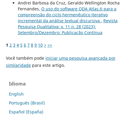
Andrei Barbosa da Cruz, Geraldo Wellington Rocha
Fernandes,
O uso do software QDA Atlas.ti para a
compreensão do ciclo hermenêutico iterativo
incremental da análise textual discursiva
,
Revista
Pesquisa Qualitativa: v. 11 n. 28 (2023):
Setembro/Dezembro: Publicação Contínua
1
2
3
4
5
6
7
8
9
10
>
>>
Você também pode
iniciar uma pesquisa avançada por
similaridade
para este artigo.
Idioma
English
Português (Brasil)
Español (España)