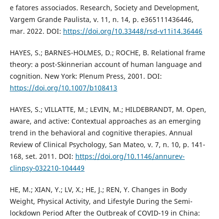
e fatores associados. Research, Society and Development,
Vargem Grande Paulista, v. 11, n. 14, p. e365111436446,
mar. 2022. DOI:
https://doi.org/10.33448/rsd-v11i14.36446
HAYES, S.; BARNES-HOLMES, D.; ROCHE, B. Relational frame
theory: a post-Skinnerian account of human language and
cognition. New York: Plenum Press, 2001. DOI:
https://doi.org/10.1007/b108413
HAYES, S.; VILLATTE, M.; LEVIN, M.; HILDEBRANDT, M. Open,
aware, and active: Contextual approaches as an emerging
trend in the behavioral and cognitive therapies. Annual
Review of Clinical Psychology, San Mateo, v. 7, n. 10, p. 141-
168, set. 2011. DOI:
https://doi.org/10.1146/annurev-
clinpsy-032210-104449
HE, M.; XIAN, Y.; LV, X.; HE, J.; REN, Y. Changes in Body
Weight, Physical Activity, and Lifestyle During the Semi-
lockdown Period After the Outbreak of COVID-19 in China: