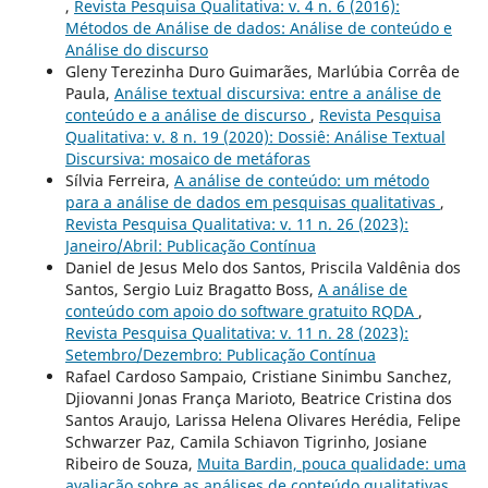
,
Revista Pesquisa Qualitativa: v. 4 n. 6 (2016):
Métodos de Análise de dados: Análise de conteúdo e
Análise do discurso
Gleny Terezinha Duro Guimarães, Marlúbia Corrêa de
Paula,
Análise textual discursiva: entre a análise de
conteúdo e a análise de discurso
,
Revista Pesquisa
Qualitativa: v. 8 n. 19 (2020): Dossiê: Análise Textual
Discursiva: mosaico de metáforas
Sílvia Ferreira,
A análise de conteúdo: um método
para a análise de dados em pesquisas qualitativas
,
Revista Pesquisa Qualitativa: v. 11 n. 26 (2023):
Janeiro/Abril: Publicação Contínua
Daniel de Jesus Melo dos Santos, Priscila Valdênia dos
Santos, Sergio Luiz Bragatto Boss,
A análise de
conteúdo com apoio do software gratuito RQDA
,
Revista Pesquisa Qualitativa: v. 11 n. 28 (2023):
Setembro/Dezembro: Publicação Contínua
Rafael Cardoso Sampaio, Cristiane Sinimbu Sanchez,
Djiovanni Jonas França Marioto, Beatrice Cristina dos
Santos Araujo, Larissa Helena Olivares Herédia, Felipe
Schwarzer Paz, Camila Schiavon Tigrinho, Josiane
Ribeiro de Souza,
Muita Bardin, pouca qualidade: uma
avaliação sobre as análises de conteúdo qualitativas