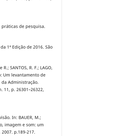
práticas de pesquisa.
da 1ª Edição de 2016. São
de R.; SANTOS, R. F.; LAGO,
do: Um levantamento de
 da Administração.
 n. 11, p. 26301–26322,
isão. In: BAUER, M.;
xto, imagem e som: um
, 2007. p.189-217.