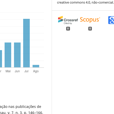
creative commons 4.0, não-comercial.
0
0
cação nas publicações de
u, v. 7, n. 3, p. 146–166,