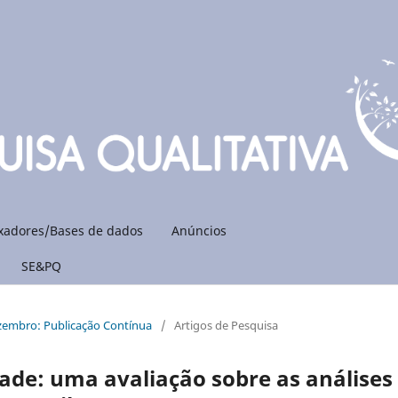
xadores/Bases de dados
Anúncios
SE&PQ
ezembro: Publicação Contínua
/
Artigos de Pesquisa
ade: uma avaliação sobre as análises