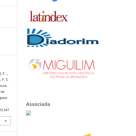
 F. .,
, F. S.
pouca
 de
quisa
Associada
25.547