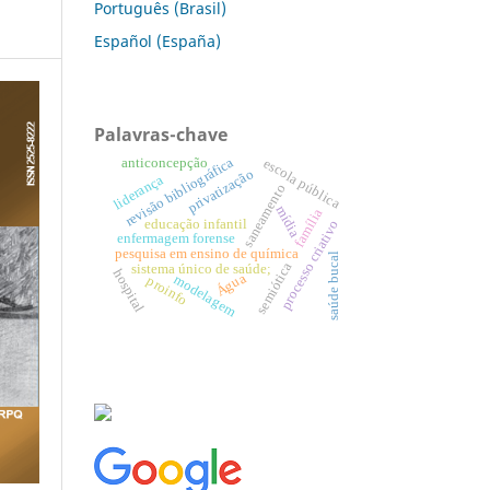
Português (Brasil)
Español (España)
Palavras-chave
revisão bibliográfica
escola pública
anticoncepção
privatização
liderança
saneamento
mídia
família
educação infantil
processo criativo
enfermagem forense
pesquisa em ensino de química
saúde bucal
semiótica
sistema único de saúde;
hospital
Água
modelagem
proinfo