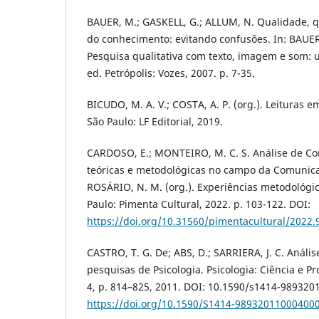
BAUER, M.; GASKELL, G.; ALLUM, N. Qualidade, q
do conhecimento: evitando confusões. In: BAUER,
Pesquisa qualitativa com texto, imagem e som: 
ed. Petrópolis: Vozes, 2007. p. 7-35.
BICUDO, M. A. V.; COSTA, A. P. (org.). Leituras e
São Paulo: LF Editorial, 2019.
CARDOSO, E.; MONTEIRO, M. C. S. Análise de Co
teóricas e metodológicas no campo da Comunica
ROSÁRIO, N. M. (org.). Experiências metodológi
Paulo: Pimenta Cultural, 2022. p. 103-122. DOI:
https://doi.org/10.31560/pimentacultural/2022.
CASTRO, T. G. De; ABS, D.; SARRIERA, J. C. Anál
pesquisas de Psicologia. Psicologia: Ciência e Prof
4, p. 814–825, 2011. DOI: 10.1590/s1414-989320
https://doi.org/10.1590/S1414-98932011000400