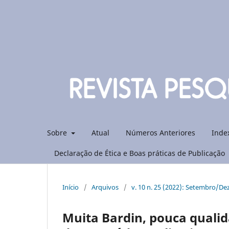
Sobre
Atual
Números Anteriores
Inde
Declaração de Ética e Boas práticas de Publicação
Início
/
Arquivos
/
v. 10 n. 25 (2022): Setembro/D
Muita Bardin, pouca qualid