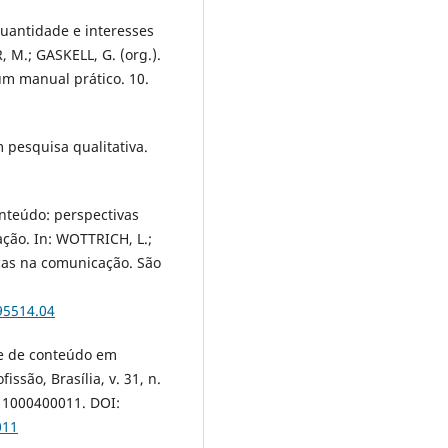
uantidade e interesses
 M.; GASKELL, G. (org.).
um manual prático. 10.
m pesquisa qualitativa.
nteúdo: perspectivas
ção. In: WOTTRICH, L.;
cas na comunicação. São
95514.04
ise de conteúdo em
issão, Brasília, v. 31, n.
11000400011. DOI:
011