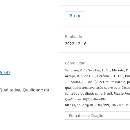
PDF
Publicado
2022-12-16
Como Citar
Sampaio, R. C., Sanchez, C. S. ., Marioto, D. J.
25.547
Araujo, B. C. dos S. ., Herédia, L. H. O. ., Paz
., … Souza, J. R. de . (2022). Muita Bardin, 
qualidade: uma avaliação sobre as análises
Qualitativa, Qualidade da
conteúdo qualitativas no Brasil.
Revista Pes
Qualitativa
,
10
(25), 464–494.
https://doi.org/10.33361/RPQ.2022.v.10.n.
Fomatos de Citação