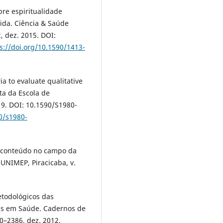
bre espiritualidade
ida. Ciência & Saúde
2, dez. 2015. DOI:
s://doi.org/10.1590/1413-
ia to evaluate qualitative
sta da Escola de
19. DOI: 10.1590/S1980-
0/s1980-
de conteúdo no campo da
 UNIMEP, Piracicaba, v.
metodológicos das
as em Saúde. Cadernos de
80–2386, dez. 2012.