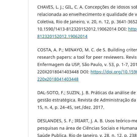
CHAVES, L. J.; GIL, C. A. Concepções de idosos so
relacionada ao envelhecimento e qualidade de v
Coletiva, Rio de Janeiro, v. 20, n. 12, p. 3641-365
10.1590/1413-812320152012.19062014 DOI:
http
812320152012.19062014
COSTA, A. P.; MINAYO, M. C. de S. Building criter
research papers: a tool for peer reviewers. Revi
Enfermagem da USP, São Paulo, v. 53, p. 1-7, 20
220X2018041403448 DOI:
https://doi.org/10.159
220x2018041403448
DAL-SOTO, F.; SUZIN, J. B. Práticas da análise 
gestão estratégica. Revista de Administração da
15, n. 4, p. 24–45, set./dez. 2017.
DESLANDES, S. F.; IRIART, J. A. B. Usos teórico-
pesquisas na área de Ciências Sociais e Human
Saúde Publica, Rio de Janeiro, v. 28, n. 12, p. 23