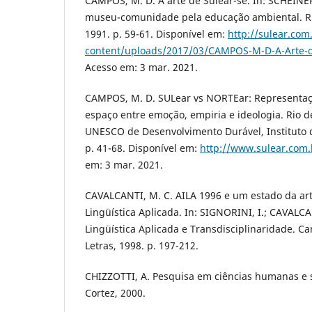
CAMPOS, M. D. A arte de Sulear-se. In: SCHEINER,
museu-comunidade pela educação ambiental. Rio
1991. p. 59-61. Disponível em:
http://sulear.com
content/uploads/2017/03/CAMPOS-M-D-A-Arte-d
Acesso em: 3 mar. 2021.
CAMPOS, M. D. SULear vs NORTEar: Representaç
espaço entre emoção, empiria e ideologia. Rio d
UNESCO de Desenvolvimento Durável, Instituto de
p. 41-68. Disponível em:
http://www.sulear.com.
em: 3 mar. 2021.
CAVALCANTI, M. C. AILA 1996 e um estado da a
Lingüística Aplicada. In: SIGNORINI, I.; CAVALCAN
Lingüística Aplicada e Transdisciplinaridade. 
Letras, 1998. p. 197-212.
CHIZZOTTI, A. Pesquisa em ciências humanas e so
Cortez, 2000.