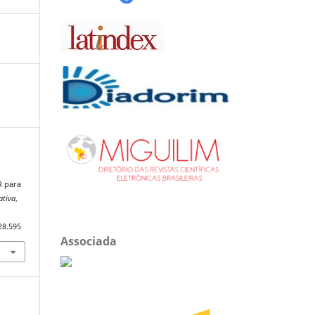
R para
ativa
,
28.595
Associada