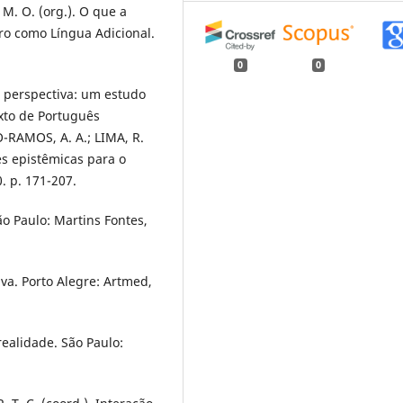
 M. O. (org.). O que a
iro como Língua Adicional.
0
0
 perspectiva: um estudo
xto de Português
O-RAMOS, A. A.; LIMA, R.
ões epistêmicas para o
. p. 171-207.
ão Paulo: Martins Fontes,
va. Porto Alegre: Artmed,
realidade. São Paulo: