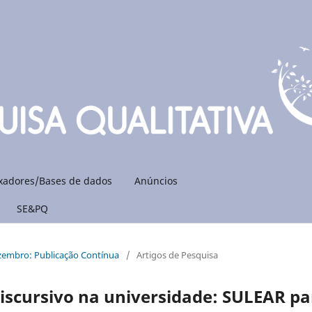
xadores/Bases de dados
Anúncios
SE&PQ
ezembro: Publicação Contínua
/
Artigos de Pesquisa
scursivo na universidade: SULEAR pa