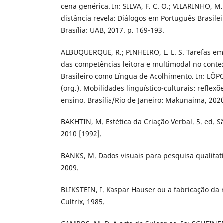
cena genérica. In: SILVA, F. C. O.; VILARINHO, M.
distância revela: Diálogos em Português Brasile
Brasília: UAB, 2017. p. 169-193.
ALBUQUERQUE, R.; PINHEIRO, L. L. S. Tarefas em
das competências leitora e multimodal no conte
Brasileiro como Língua de Acolhimento. In: LÔP
(org.). Mobilidades linguístico-culturais: reflex
ensino. Brasília/Rio de Janeiro: Makunaima, 2020
BAKHTIN, M. Estética da Criação Verbal. 5. ed. S
2010 [1992].
BANKS, M. Dados visuais para pesquisa qualitati
2009.
BLIKSTEIN, I. Kaspar Hauser ou a fabricação da 
Cultrix, 1985.