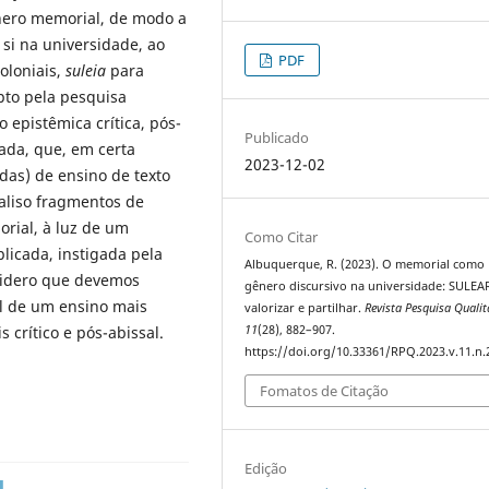
ênero memorial, de modo a
 si na universidade, ao
PDF
oloniais,
suleia
para
opto pela pesquisa
o epistêmica crítica, pós-
Publicado
cada, que, em certa
2023-12-02
das) de ensino de texto
naliso fragmentos de
orial, à luz de um
Como Citar
plicada, instigada pela
Albuquerque, R. (2023). O memorial como
nsidero que devemos
gênero discursivo na universidade: SULEA
 de um ensino mais
valorizar e partilhar.
Revista Pesquisa Qualit
s crítico e pós-abissal.
11
(28), 882–907.
https://doi.org/10.33361/RPQ.2023.v.11.n.
Fomatos de Citação
Edição