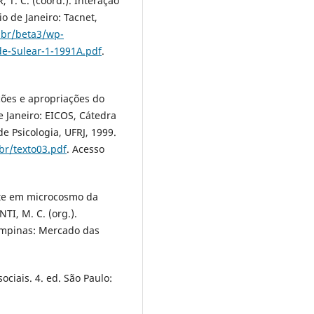
 T. C. (coord.). Interação
 de Janeiro: Tacnet,
.br/beta3/wp-
e-Sulear-1-1991A.pdf
.
ões e apropriações do
e Janeiro: EICOS, Cátedra
 Psicologia, UFRJ, 1999.
br/texto03.pdf
. Acesso
rte em microcosmo da
TI, M. C. (org.).
Campinas: Mercado das
ciais. 4. ed. São Paulo: