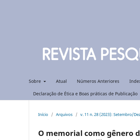
Sobre
Atual
Números Anteriores
Inde
Declaração de Ética e Boas práticas de Publicação
Início
/
Arquivos
/
v. 11 n. 28 (2023): Setembro/D
O memorial como gênero di