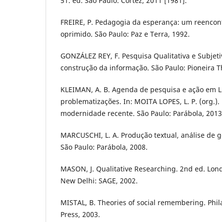
51. ed. São Paulo: Cortez, 2011 [1981].
FREIRE, P. Pedagogia da esperança: um reencon
oprimido. São Paulo: Paz e Terra, 1992.
GONZÁLEZ REY, F. Pesquisa Qualitativa e Subjet
construção da informação. São Paulo: Pioneira 
KLEIMAN, A. B. Agenda de pesquisa e ação em Li
problematizações. In: MOITA LOPES, L. P. (org.).
modernidade recente. São Paulo: Parábola, 2013.
MARCUSCHI, L. A. Produção textual, análise de
São Paulo: Parábola, 2008.
MASON, J. Qualitative Researching. 2nd ed. Lo
New Delhi: SAGE, 2002.
MISTAL, B. Theories of social remembering. Phil
Press, 2003.