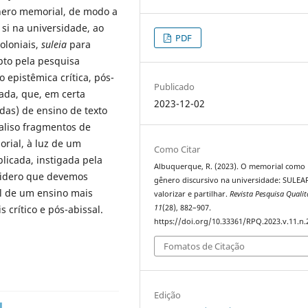
ênero memorial, de modo a
 si na universidade, ao
PDF
oloniais,
suleia
para
opto pela pesquisa
o epistêmica crítica, pós-
Publicado
cada, que, em certa
2023-12-02
das) de ensino de texto
naliso fragmentos de
orial, à luz de um
Como Citar
plicada, instigada pela
Albuquerque, R. (2023). O memorial como
nsidero que devemos
gênero discursivo na universidade: SULEA
 de um ensino mais
valorizar e partilhar.
Revista Pesquisa Qualit
s crítico e pós-abissal.
11
(28), 882–907.
https://doi.org/10.33361/RPQ.2023.v.11.n.
Fomatos de Citação
Edição