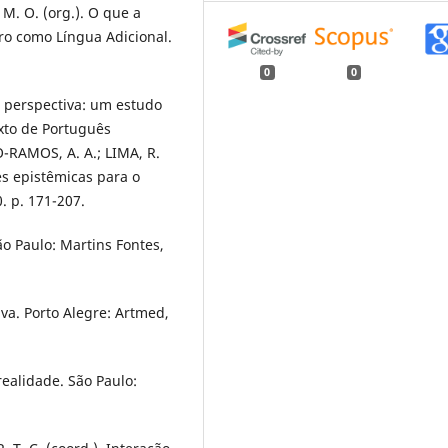
 M. O. (org.). O que a
iro como Língua Adicional.
0
0
 perspectiva: um estudo
xto de Português
O-RAMOS, A. A.; LIMA, R.
ões epistêmicas para o
. p. 171-207.
ão Paulo: Martins Fontes,
va. Porto Alegre: Artmed,
realidade. São Paulo: