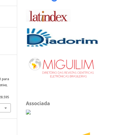
R para
ativa
,
28.595
Associada