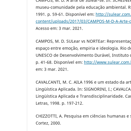
CAMPOS, M. D. A arte de Sulear-se. In: SCHEINER,
museu-comunidade pela educação ambiental. Rio
1991. p. 59-61. Disponível em:
http://sulear.com
content/uploads/2017/03/CAMPOS-M-D-A-Arte-d
Acesso em: 3 mar. 2021.
CAMPOS, M. D. SULear vs NORTEar: Representaç
espaço entre emoção, empiria e ideologia. Rio d
UNESCO de Desenvolvimento Durável, Instituto de
p. 41-68. Disponível em:
http://www.sulear.com.
em: 3 mar. 2021.
CAVALCANTI, M. C. AILA 1996 e um estado da a
Lingüística Aplicada. In: SIGNORINI, I.; CAVALCAN
Lingüística Aplicada e Transdisciplinaridade. 
Letras, 1998. p. 197-212.
CHIZZOTTI, A. Pesquisa em ciências humanas e so
Cortez, 2000.