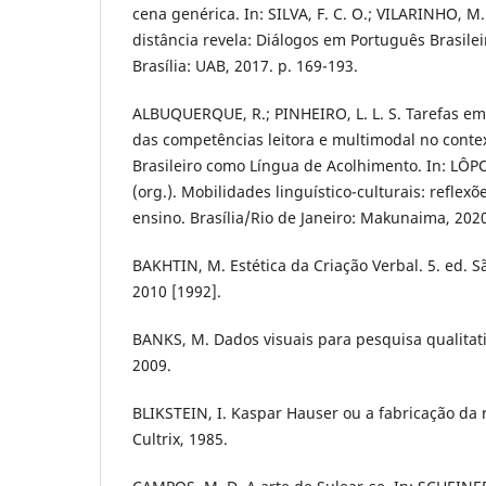
cena genérica. In: SILVA, F. C. O.; VILARINHO, M.
distância revela: Diálogos em Português Brasile
Brasília: UAB, 2017. p. 169-193.
ALBUQUERQUE, R.; PINHEIRO, L. L. S. Tarefas em
das competências leitora e multimodal no conte
Brasileiro como Língua de Acolhimento. In: LÔP
(org.). Mobilidades linguístico-culturais: reflex
ensino. Brasília/Rio de Janeiro: Makunaima, 2020
BAKHTIN, M. Estética da Criação Verbal. 5. ed. S
2010 [1992].
BANKS, M. Dados visuais para pesquisa qualitati
2009.
BLIKSTEIN, I. Kaspar Hauser ou a fabricação da 
Cultrix, 1985.