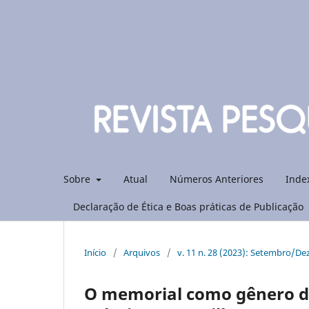
Sobre
Atual
Números Anteriores
Inde
Declaração de Ética e Boas práticas de Publicação
Início
/
Arquivos
/
v. 11 n. 28 (2023): Setembro/D
O memorial como gênero di