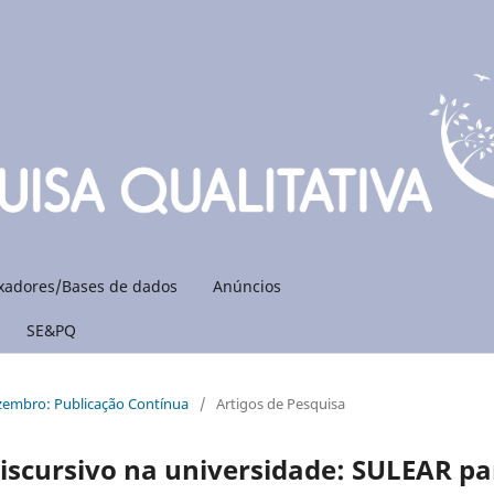
xadores/Bases de dados
Anúncios
SE&PQ
ezembro: Publicação Contínua
/
Artigos de Pesquisa
scursivo na universidade: SULEAR pa