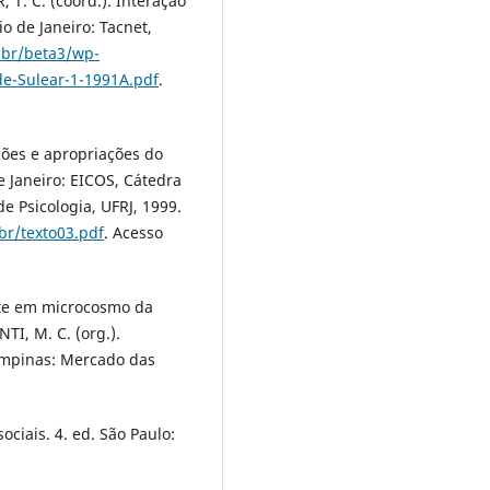
 T. C. (coord.). Interação
 de Janeiro: Tacnet,
.br/beta3/wp-
e-Sulear-1-1991A.pdf
.
ões e apropriações do
e Janeiro: EICOS, Cátedra
 Psicologia, UFRJ, 1999.
br/texto03.pdf
. Acesso
rte em microcosmo da
TI, M. C. (org.).
Campinas: Mercado das
ciais. 4. ed. São Paulo: