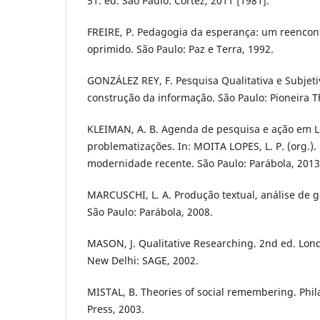
51. ed. São Paulo: Cortez, 2011 [1981].
FREIRE, P. Pedagogia da esperança: um reencon
oprimido. São Paulo: Paz e Terra, 1992.
GONZÁLEZ REY, F. Pesquisa Qualitativa e Subjet
construção da informação. São Paulo: Pioneira 
KLEIMAN, A. B. Agenda de pesquisa e ação em Li
problematizações. In: MOITA LOPES, L. P. (org.).
modernidade recente. São Paulo: Parábola, 2013.
MARCUSCHI, L. A. Produção textual, análise de
São Paulo: Parábola, 2008.
MASON, J. Qualitative Researching. 2nd ed. Lo
New Delhi: SAGE, 2002.
MISTAL, B. Theories of social remembering. Phil
Press, 2003.