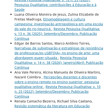
Pesquisa Qualitativa: contribuições à Educação e à
Saúde
Luana Oliveira Moreira de Jesus, Zulma Elizabete de
Freitas Madruga,
Etnomodelagem e cultura
campesina: investigação antropológica em uma escola
do vale do rio Jiquiriçá
,
Revista Pesquisa Qualitativa:
v. 13 n. 36 (2025): Setembro/Dezembro: Publicação
Contínua
Edgar de Barros Santos, Marco Antônio Torres,
Narrativas de subjetivação e estratégias de resistência
de professoras/es LGBTQIA+ no ensino de arte: uma
abordagem queer-situada
,
Revista Pesquisa
Qualitativa: v. 14 n. 38 (2026): Janeiro/Abril: Publicação
Contínua
Ana Vale Pereira, Alcina Manuela de Oliveira Martins,
Nazaré Coimbra ,
Percepções docentes e discentes
sobre o ensino remoto no ensino superior: pesquisa
qualitativa online
,
Revista Pesquisa Qualitativa: v. 10
n. 25 (2022): Setembro/Dezembro: Publicação
Contínua
Renata Camacho Bezerra, Richael Silva Caetano,
Revisão sistemática da literatura em Educação