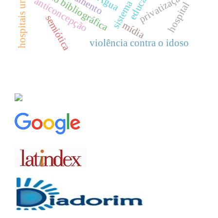
hospitais universitários
revisão bibliográfica
privatização
Água
anticoncepção
hospital
semiótica
mídia
violência contra o idoso