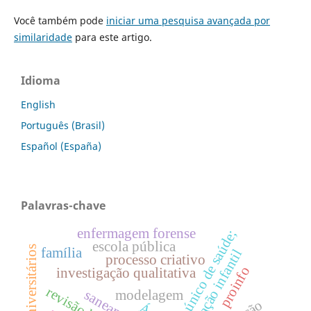
Você também pode
iniciar uma pesquisa avançada por
similaridade
para este artigo.
Idioma
English
Português (Brasil)
Español (España)
Palavras-chave
enfermagem forense
sistema único de saúde;
escola pública
família
educação infantil
processo criativo
proinfo
investigação qualitativa
saneamento
modelagem