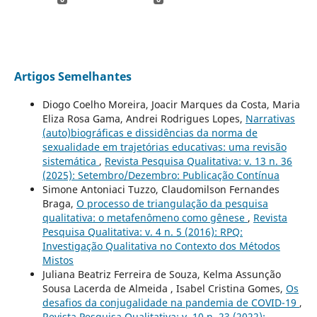
Artigos Semelhantes
Diogo Coelho Moreira, Joacir Marques da Costa, Maria
Eliza Rosa Gama, Andrei Rodrigues Lopes,
Narrativas
(auto)biográficas e dissidências da norma de
sexualidade em trajetórias educativas: uma revisão
sistemática
,
Revista Pesquisa Qualitativa: v. 13 n. 36
(2025): Setembro/Dezembro: Publicação Contínua
Simone Antoniaci Tuzzo, Claudomilson Fernandes
Braga,
O processo de triangulação da pesquisa
qualitativa: o metafenômeno como gênese
,
Revista
Pesquisa Qualitativa: v. 4 n. 5 (2016): RPQ:
Investigação Qualitativa no Contexto dos Métodos
Mistos
Juliana Beatriz Ferreira de Souza, Kelma Assunção
Sousa Lacerda de Almeida , Isabel Cristina Gomes,
Os
desafios da conjugalidade na pandemia de COVID-19
,
Revista Pesquisa Qualitativa: v. 10 n. 23 (2022):