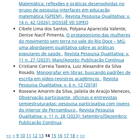
Matemática: reflexões e práticas desenvolvidas no
grupo de pesquisa interfaces em educação
matemática (GPIEM)
,
Revista Pesquisa Qualitativa: v.
14 n. 42 (2026): DOSSIÊ VII SIPEQ
Cibele Lima dos Santos, Polyana Aparecida Valente,
Denise Nacif Pimenta,
O protagonismo das mulheres
do movimento sem terra no vale do Rio Doce – MG:
uma abordagem qualitativa sobre as práticas
populares de saúde
,
Revista Pesquisa Qualitativa: v.
11 n. 27 (2023): Maio/Agosto: Publicação Contínua
Cristiane Correia Taveira, Luiz Alexandre da Silva
Rosado,
Monografar em libras: buscando padrões de
escrita em vídeo-registros acadêmicos
,
Revista
Pesquisa Qualitativa: v. 6 n. 12 (2018)
Roseane Amorim da Silva, Jaileila de Araújo Menezes,
Observação participante, oficinas e entrevistas
semiestruturadas: pesquisa participativa com jovens
do interior de Pernambuco
,
Revista Pesquisa
Qualitativa: v. 11 n. 28 (2023): Setembro/Dezembro:
Publicação Contínua
<<
<
9
10
11
12
13
14
15
16
17
18
>
>>