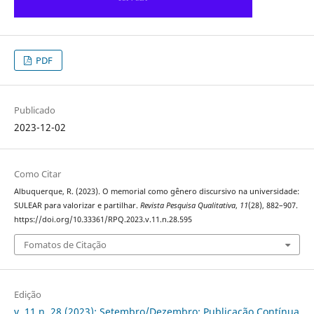
PDF
Publicado
2023-12-02
Como Citar
Albuquerque, R. (2023). O memorial como gênero discursivo na universidade:
SULEAR para valorizar e partilhar.
Revista Pesquisa Qualitativa
,
11
(28), 882–907.
https://doi.org/10.33361/RPQ.2023.v.11.n.28.595
Fomatos de Citação
Edição
v. 11 n. 28 (2023): Setembro/Dezembro: Publicação Contínua