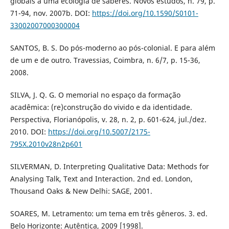
globais a uma ecologia de saberes. Novos estudos, n. 79, p.
71-94, nov. 2007b. DOI:
https://doi.org/10.1590/S0101-
33002007000300004
SANTOS, B. S. Do pós-moderno ao pós-colonial. E para além
de um e de outro. Travessias, Coimbra, n. 6/7, p. 15-36,
2008.
SILVA, J. Q. G. O memorial no espaço da formação
acadêmica: (re)construção do vivido e da identidade.
Perspectiva, Florianópolis, v. 28, n. 2, p. 601-624, jul./dez.
2010. DOI:
https://doi.org/10.5007/2175-
795X.2010v28n2p601
SILVERMAN, D. Interpreting Qualitative Data: Methods for
Analysing Talk, Text and Interaction. 2nd ed. London,
Thousand Oaks & New Delhi: SAGE, 2001.
SOARES, M. Letramento: um tema em três gêneros. 3. ed.
Belo Horizonte: Autêntica, 2009 [1998].