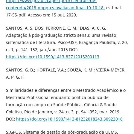
https://www.gov.br/capes/pt-br/centrais-de-
conteudo/2018-pnpg-cs-avaliacao-final-10-10-18-
cs-final-
17-55-pdf. Acesso em: 15 out. 2020.
SANTOS, A. S. DOS; PERRONE, C. M.; DIAS, A. C. G.
Adaptação à pós-graduação stricto sensu: uma revisão
sistemática de literatura. Psico-USF, Bragança Paulista, v. 20,
n. 1, p. 141–152, jan./abr. 2015 DOI:
https://doi.org/10.1590/1413-82712015200113
SANTOS, G. B.; HORTALE, V.A.; SOUZA, K. M.; VIEIRA-MEYER,
A. P. G. F.
Similaridades e diferenças entre o Mestrado Acadêmico e o
Mestrado Profissional enquanto política pública de
formação no campo da Saúde Pública. Ciência & Saúde
Coletiva, Rio de Janeiro, v. 24, n. 3, p. 941-952, mar. 2019.
DOI:
https://doi.org/10.1590/1413-81232018243.30922016
SIGPÓS. Sistema de gestão da pós-graduação da UEMS.