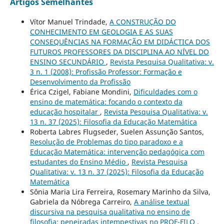
Artigos Semelhantes
Vítor Manuel Trindade,
A CONSTRUÇÃO DO
CONHECIMENTO EM GEOLOGIA E AS SUAS
CONSEQUÊNCIAS NA FORMAÇÃO EM DIDÁCTICA DOS
FUTUROS PROFESSORES DA DISCIPLINA AO NÍVEL DO
ENSINO SECUNDÁRIO
,
Revista Pesquisa Qualitativa: v.
3 n. 1 (2008): Profissão Professor: Formação e
Desenvolvimento da Profissão
Érica Czigel, Fabiane Mondini,
Dificuldades com o
ensino de matemática: focando o contexto da
educação hospitalar
,
Revista Pesquisa Qualitativa: v.
13 n. 37 (2025): Filosofia da Educação Matemática
Roberta Labres Flugseder, Suelen Assunção Santos,
Resolução de Problemas do tipo paradoxo e a
Educação Matemática: intervenção pedagógica com
estudantes do Ensino Médio
,
Revista Pesquisa
Qualitativa: v. 13 n. 37 (2025): Filosofia da Educação
Matemática
Sônia Maria Lira Ferreira, Rosemary Marinho da Silva,
Gabriela da Nóbrega Carreiro,
A análise textual
discursiva na pesquisa qualitativa no ensino de
filosofia: peneiradas intempestivas no PROF-FILO
,