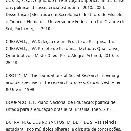
COSTA, S. G. A equidade na Educação Superior: uma análise
das políticas de assistência estudantil. 2010. 202 f.
Dissertação (Mestrado em Sociologia) - Instituto de Filosofia
e Ciências Humanas, Universidade Federal do Rio Grande do
Sul, Porto Alegre, 2010.
CRESWELL, J. W. Seleção de um Projeto de Pesquisa. In:
CRESWELL, J. W. Projeto de Pesquisa: Métodos Qualitativo,
Quantitativo e Misto. 3. ed. Porto Alegre: Artmed, 2010. p.
25–48.
CROTTY, M. The Foundations of Social Research: meaning
and perspective in the research process. Crows Nest: Allen
& Unwin, 1998.
DOURADO, L. F. Plano Nacional de Educação: política de
Estado para a educação brasileira. Brasília: Inep, 2016.
DUTRA, N. G. DOS R.; SANTOS, M. DE F. DE S. Assistência
estudantil sob múltiplos olhares: a disputa de concepções.