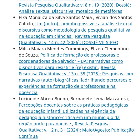
Revista Pesquisa Qualitativa: v. 8 n. 19 (2020): Dossiê:
Análise Textual Discursiva: mosaico de metáforas
Elka Monaliza da Silva Santos Maia , Vivian dos Santos
Calixto,
Um (outro) caminho possível: a análise textual
discursiva como metodologia de pesquisa qualitativa
na educação em ciências
,
Revista Pesquisa
Qualitativa: v. 14 n. 42 (2026): DOSSIÊ VII SIPEQ
Milca Maiara Mendes Cummings, Elizeu Clementino
de Souza,
Política de formação de professoras e
coordenadoras de Salvador – BA: narrativas como
dispositivos para resistir e (re) existir
,
Revista
Pesquisa Qualitativa: v. 13 n. 35 (2025): Pesquisas com
narrativas (auto) biográficas: ladrilhando percursos e
experiências na formação de professores e na
docência
Lucineide Abreu Bueno, Bernadete Lema Mazzafera,
Percepções docentes sobre as práticas pedagógicas
da educação infantil utilizadas na vigência da
pedagogia histórico-crítica em um município da
região norte paranaense
,
Revista Pesquisa
Qualitativa: v. 12 n. 31 (2024): Maio/Agosto: Publicação
Contínua