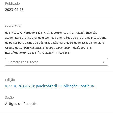
Publicado
2023-04-16
Como Citar
da Silva, L. F., Holgado-Silva, H. C., & Lourenço , R. L. . (2023). Inserção
acadêmica e profissional de discentes beneficiários do programa institucional
de bolsas para alunos de pós-graduação da Universidade Estadual de Mato
Grosso do Sul (UEMS).
Revista Pesquisa Qualitativa
,
11
(26), 290–318.
https://doi.org/10.33361/RPQ.2023.v.11.n.26.565
Fomatos de Citação
Edição
v. 11 n. 26 (2023): Janeiro/Abril: Publicação Contínua
Seção
Artigos de Pesquisa