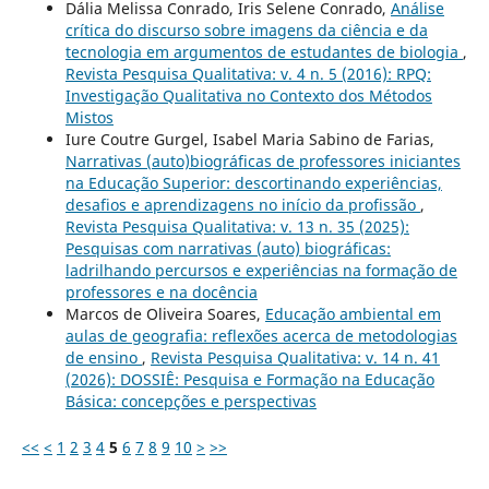
Dália Melissa Conrado, Iris Selene Conrado,
Análise
crítica do discurso sobre imagens da ciência e da
tecnologia em argumentos de estudantes de biologia
,
Revista Pesquisa Qualitativa: v. 4 n. 5 (2016): RPQ:
Investigação Qualitativa no Contexto dos Métodos
Mistos
Iure Coutre Gurgel, Isabel Maria Sabino de Farias,
Narrativas (auto)biográficas de professores iniciantes
na Educação Superior: descortinando experiências,
desafios e aprendizagens no início da profissão
,
Revista Pesquisa Qualitativa: v. 13 n. 35 (2025):
Pesquisas com narrativas (auto) biográficas:
ladrilhando percursos e experiências na formação de
professores e na docência
Marcos de Oliveira Soares,
Educação ambiental em
aulas de geografia: reflexões acerca de metodologias
de ensino
,
Revista Pesquisa Qualitativa: v. 14 n. 41
(2026): DOSSIÊ: Pesquisa e Formação na Educação
Básica: concepções e perspectivas
<<
<
1
2
3
4
5
6
7
8
9
10
>
>>