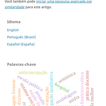
Você também pode
iniciar uma pesquisa avançada por
similaridade
para este artigo.
Idioma
English
Português (Brasil)
Español (España)
Palavras-chave
anticoncepção
semiótica
prática docente
investigação qualitativa
pedagogia histórico-crítica
escola pública
enfermagem forense
hospital
sistema único de saúde;
privatização
saúde da mulher
estado da arte
modelagem
proinfo
mídia