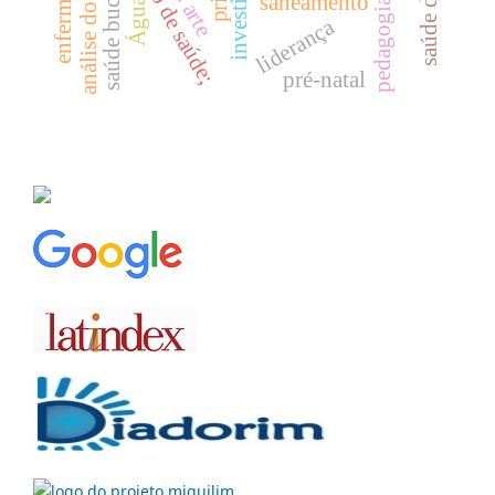
análise do discurso
saúde bucal
saneamento
Água
liderança
pré-natal