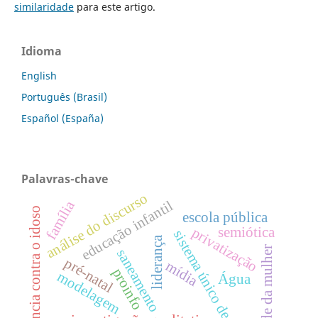
similaridade
para este artigo.
Idioma
English
Português (Brasil)
Español (España)
Palavras-chave
análise do discurso
família
educação infantil
violência contra o idoso
escola pública
privatização
semiótica
sistema único de saúde;
liderança
saúde da mulher
saneamento
pré-natal
mídia
proinfo
modelagem
Água