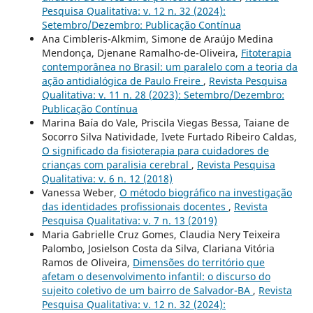
Pesquisa Qualitativa: v. 12 n. 32 (2024):
Setembro/Dezembro: Publicação Contínua
Ana Cimbleris-Alkmim, Simone de Araújo Medina
Mendonça, Djenane Ramalho-de-Oliveira,
Fitoterapia
contemporânea no Brasil: um paralelo com a teoria da
ação antidialógica de Paulo Freire
,
Revista Pesquisa
Qualitativa: v. 11 n. 28 (2023): Setembro/Dezembro:
Publicação Contínua
Marina Baía do Vale, Priscila Viegas Bessa, Taiane de
Socorro Silva Natividade, Ivete Furtado Ribeiro Caldas,
O significado da fisioterapia para cuidadores de
crianças com paralisia cerebral
,
Revista Pesquisa
Qualitativa: v. 6 n. 12 (2018)
Vanessa Weber,
O método biográfico na investigação
das identidades profissionais docentes
,
Revista
Pesquisa Qualitativa: v. 7 n. 13 (2019)
Maria Gabrielle Cruz Gomes, Claudia Nery Teixeira
Palombo, Josielson Costa da Silva, Clariana Vitória
Ramos de Oliveira,
Dimensões do território que
afetam o desenvolvimento infantil: o discurso do
sujeito coletivo de um bairro de Salvador-BA
,
Revista
Pesquisa Qualitativa: v. 12 n. 32 (2024):