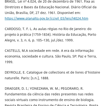
BRASIL. Lei nº 4.024, de 20 de dezembro de 1961. Fixa as
Diretrizes e Bases da Educação Nacional. Diário Oficial da
União, Brasília, DF, 27 dez. 1961. Disponível em:
https://www.planalto.gov.br/ccivil_03/leis/l4024.htm
CARDOSO, T. F. L. As aulas régias no Rio de Janeiro: do
projeto à prática (1759-1834). História da Educação, Porto
Alegre, v. 3, n. 6, p. 105–130, jul./dez. 1999.
CASTELLS, M.A sociedade em rede. A era da informação:
economia, sociedade e cultura. São Paulo, SP: Paz e Terra,
1999.
DEYROLLE, E. Catalogue de collections et de livres d'histoire
naturelle. Paris: [s.n.], 1888.
DRAEGER, D. I.; YONEZAWA, W. M.; PEGORARO, R.
Fundamentos da ciência das redes presentes nas redes
sociais virtuais como instrumento de ensino de biologia.
Revista Brasileira de Ensino de Ciência e Tecnologia, Ponta