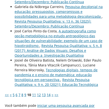
Setembro/Dezembro: Publicação Contínua
Gabriela da Nóbrega Carreiro,
Pesquisa decolonial na
educação: pressupostos, compromissos e
possibilidades para uma metodologia descolonizada
,
Revista Pesquisa Qualitativa: v. 13 n. 36 (2025):
Setembro/Dezembro: Publicação Contínua
José Carlos Pinto da Costa,
A autoetnografia como
opção metodológica no estudo antropológico das
situações de vulnerabilidade: exemplo de um caso de
hipotiroidismo
,
Revista Pesquisa Qualitativa: v. 5 n. 8
(2017): Análise de Dados Visuais: Desafios e
Oportunidades a Investigação Qualitativa
Josiel de Oliveira Batista, Nelem Orlowski, Eder Paulo
Pereira, Tânia Mara Vitaczik Campanucci, Luciane
Ferreira Mocrosky,
Tecnologias digitais, tempos de
pandemia e o ensino de matemática: educação
tecnológica em perspectiva
,
Revista Pesquisa
Qualitativa: v. 9 n. 20 (2021): Educação Tecnológica
<<
<
5
6
7
8
9
10
11
12
13
14
>
>>
Você também pode
iniciar uma pesquisa avançada por