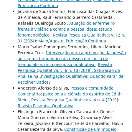
Publicação Contínua
Jiovana de Souza Santos, Francisca das Chagas Alves
de Almeida, Raúl Fernando Guerrero Castañeda ,
Rafaella Queiroga Souto ,
Atuação do enfermeiro
frente à violência contra a pessoa idosa: estudo
fenomenológico
,
Revista Pesquisa Qualitativa: v. 12 n.
31 (2024): Maio/Agosto: Publicação Contínua
Maria Isabel Domingues Fernandes, Liliana Marlene
Ferreira Cruz,
Intervenção para a promoção da adesão
ao regime terapêutico da pessoa em início de
hemodiálise: uma pesquisa qualitativa
,
Revista
Pesquisa Qualitativa: v. 6 n. 10 (2018): Saturação da
Análise na Investigação Qualitativa: Quando Parar de
Recolher Dados?
Anderson Afonso da Silva,
Pessoa e comunidade.
Comentário: psicologia e ciência do espírito de Edith
Stein
,
Revista Pesquisa Qualitativa: v. 4 n. 4 (2016):
Revista Pesquisa Qualitativa
Elisângela Franco de Oliveira Calvacante, Denise
Maria Guerreiro Vieira da Silva, Gracimary Alves
Teixeira, Jovanka Bittencourt Leite de Carvalho, Flavio
Cesar Bezerra da Silva,
Construção de um modelo