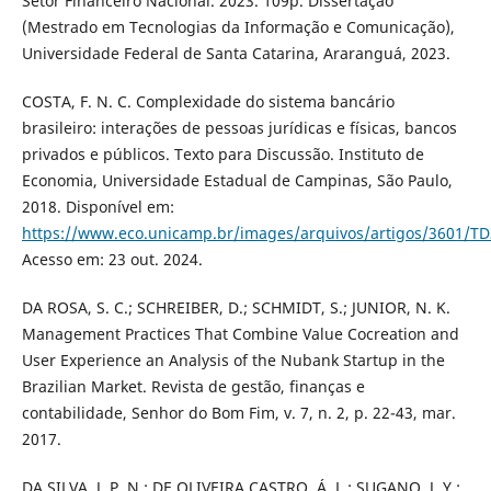
Setor Financeiro Nacional. 2023. 109p. Dissertação
(Mestrado em Tecnologias da Informação e Comunicação),
Universidade Federal de Santa Catarina, Araranguá, 2023.
COSTA, F. N. C. Complexidade do sistema bancário
brasileiro: interações de pessoas jurídicas e físicas, bancos
privados e públicos. Texto para Discussão. Instituto de
Economia, Universidade Estadual de Campinas, São Paulo,
2018. Disponível em:
https://www.eco.unicamp.br/images/arquivos/artigos/3601/TD
Acesso em: 23 out. 2024.
DA ROSA, S. C.; SCHREIBER, D.; SCHMIDT, S.; JUNIOR, N. K.
Management Practices That Combine Value Cocreation and
User Experience an Analysis of the Nubank Startup in the
Brazilian Market. Revista de gestão, finanças e
contabilidade, Senhor do Bom Fim, v. 7, n. 2, p. 22-43, mar.
2017.
DA SILVA, J. P. N.; DE OLIVEIRA CASTRO, Á. L.; SUGANO, J. Y.;