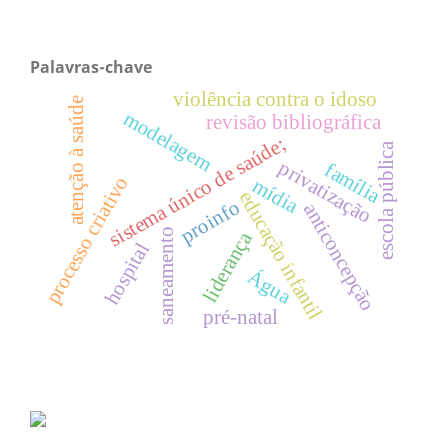
Palavras-chave
violência contra o idoso
atenção à saúde
modelagem
revisão bibliográfica
sistema único de saúde;
escola pública
privatização
família
processo criativo
mídia
educação infantil
proinfo
anticoncepção
saneamento
liderança
hospital
Água
pré-natal