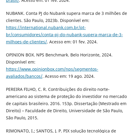
brasil/
. Acesso em: 01 fev. 2024.
NUBANK. Conta PJ do Nubank supera marca de 3 milhões de
clientes. São Paulo, 2023b. Disponível em:
https://international.nubank.com.br/pt-
br/consumidores/conta-pj-do-nubank-supera-marca-de-3-
milhoes-de-clientes/
. Acesso em: 01 fev. 2024.
OPINION BOX. NPS Benchmark. Belo Horizonte, 2024.
Disponível em:
https://www.opinionbox.com/nps/segmentos-
avaliados/bancos/
. Acesso em: 19 ago. 2024.
PEREIRA FILHO, C. R. Contribuições do direito norte-
americano ao sistema de proteção do investidor no mercado
de capitais brasileiro. 2016. 153p. Dissertação (Mestrado em
Direito) – Faculdade de Direito, Universidade de São Paulo,
São Paulo, 2015.
RIMONATO, I.; SANTOS, J. P. PIX solução tecnológica de