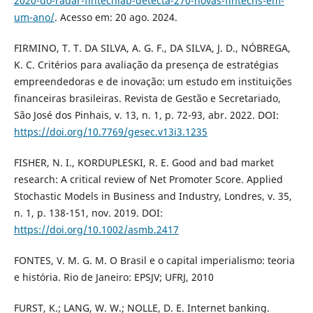
2020-do-radar-fintechlab-detecta-270-novas-fintechs-em-
um-ano/
. Acesso em: 20 ago. 2024.
FIRMINO, T. T. DA SILVA, A. G. F., DA SILVA, J. D., NÓBREGA,
K. C. Critérios para avaliação da presença de estratégias
empreendedoras e de inovação: um estudo em instituições
financeiras brasileiras. Revista de Gestão e Secretariado,
São José dos Pinhais, v. 13, n. 1, p. 72-93, abr. 2022. DOI:
https://doi.org/10.7769/gesec.v13i3.1235
FISHER, N. I., KORDUPLESKI, R. E. Good and bad market
research: A critical review of Net Promoter Score. Applied
Stochastic Models in Business and Industry, Londres, v. 35,
n. 1, p. 138-151, nov. 2019. DOI:
https://doi.org/10.1002/asmb.2417
FONTES, V. M. G. M. O Brasil e o capital imperialismo: teoria
e história. Rio de Janeiro: EPSJV; UFRJ, 2010
FURST, K.; LANG, W. W.; NOLLE, D. E. Internet banking.