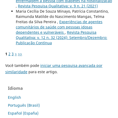
enfermagem à pessoa com diabetes na hospitalização
,
Revista Pesquisa Qualitativa: v. 9 n. 21 (2021)
Maria Cecília De Souza Minayo, Patrícia Constantino,
Raimunda Matilde do Nascimento Mangas, Telma
Freitas da Silva Pereira ,
Experiências de agentes
comunitários de saúde com pessoas idosas
dependentes e vulneráveis
,
Revista Pesquisa
Qualitativa: v. 12 n. 32 (2024): Setembro/Dezembro:
Publicação Contínua
1
2
3
>
>>
Você também pode
iniciar uma pesquisa avançada por
similaridade
para este artigo.
Idioma
English
Português (Brasil)
Español (España)