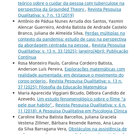
teórico sobre o cuidar da pessoa com tuberculose na
perspectiva da Grounded Theory
,
Revista Pesquisa
Qualitativa: v. 7 n. 13 (2019)
Antônio de Pádua Nunes Arruda dos Santos, Yasmin
Alencar Guerreiro, Andréa Batista de Andrade Castelo
Branco, Juliana de Almeida Silva,
Perdas múltiplas no
contexto da pandemia: estudo de caso na perspectiva
da abordagem centrada na pessoa
,
Revista Pesquisa
Qualitativa: v. 13 n. 33 (2025): Janeiro/Abril: Publicação
Contínua
Rosa Monteiro Paulo, Carolina Cordeiro Batista,
Anderson Luís Pereira,
Explorações matemáticas com
realidade aumentada: em destaque o movimento do
corpo próprio
,
Revista Pesquisa Qualitativa: v. 13 n.
37 (2025): Filosofia da Educação Matemática
Maria Aparecida Viggiani Bicudo, Débora Candido de
Azevedo,
Um estudo fenomenológico sobre o filme “a
pele que habito”
,
Revista Pesquisa Qualitativa: v. 6 n.
11 (2018): A Pesquisa Qualitativa em Psicologia Clí­nica
Caroline Rocha Batista Barcellos, Juliana Graciela
Vestena Zillmer, Bárbara Resende Ramos, Ana Laura
da Silva Barragana Vera,
Obstáculos na assistência de