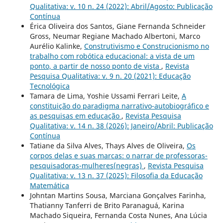
Qualitativa: v. 10 n. 24 (2022): Abril/Agosto: Publicação
Contínua
Érica Oliveira dos Santos, Giane Fernanda Schneider
Gross, Neumar Regiane Machado Albertoni, Marco
Aurélio Kalinke,
Construtivismo e Construcionismo no
trabalho com robótica educacional: a vista de um
ponto, a partir de nosso ponto de vista
,
Revista
Pesquisa Qualitativa: v. 9 n. 20 (2021): Educação
Tecnológica
Tamara de Lima, Yoshie Ussami Ferrari Leite,
A
constituição do paradigma narrativo-autobiográfico e
as pesquisas em educação
,
Revista Pesquisa
Qualitativa: v. 14 n. 38 (2026): Janeiro/Abril: Publicação
Contínua
Tatiane da Silva Alves, Thays Alves de Oliveira,
Os
corpos delas e suas marcas: o narrar de professoras-
pesquisadoras-mulheres(negras)
,
Revista Pesquisa
Qualitativa: v. 13 n. 37 (2025): Filosofia da Educação
Matemática
Johntan Martins Sousa, Marciana Gonçalves Farinha,
Thatianny Tanferri de Brito Paranaguá, Karina
Machado Siqueira, Fernanda Costa Nunes, Ana Lúcia