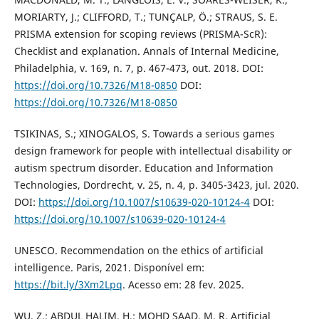
MORIARTY, J.; CLIFFORD, T.; TUNÇALP, Ö.; STRAUS, S. E.
PRISMA extension for scoping reviews (PRISMA-ScR):
Checklist and explanation. Annals of Internal Medicine,
Philadelphia, v. 169, n. 7, p. 467-473, out. 2018. DOI:
https://doi.org/10.7326/M18-0850
DOI:
https://doi.org/10.7326/M18-0850
TSIKINAS, S.; XINOGALOS, S. Towards a serious games
design framework for people with intellectual disability or
autism spectrum disorder. Education and Information
Technologies, Dordrecht, v. 25, n. 4, p. 3405-3423, jul. 2020.
DOI:
https://doi.org/10.1007/s10639-020-10124-4
DOI:
https://doi.org/10.1007/s10639-020-10124-4
UNESCO. Recommendation on the ethics of artificial
intelligence. Paris, 2021. Disponível em:
https://bit.ly/3Xm2Lpq
. Acesso em: 28 fev. 2025.
WU, Z.; ABDUL HALIM, H.; MOHD SAAD, M. R. Artificial