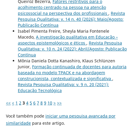
Queiroz Bezerra,
Fatores restritivos para o
acolhimento centrado na pessoa na atenção
psicossocial na perspectiva dos profissionais
,
Revista
Pesquisa Qualitativa: v. 14 n. 40 (2026): Maio/Agosto:
Publicação Contínua
Isabel Pimenta Freire, Sheyla Maria Fontenele
Macedo,
A investigação qualitativa em Educação –
aspectos epistemológicos e éticos
,
Revista Pesquisa
Qualitativa: v. 10 n. 24 (2022): Abril/Agosto: Publicação
Contínua
Mônia Daniela Dotta Kanashiro, Klaus Schlünzen
Junior,
Formação continuada de docentes para autoria
baseada no modelo TPACK e na abordagem
construcionista, contextualizada e significativa
,
Revista Pesquisa Qualitativa: v. 9 n. 20 (2021):
Educação Tecnológica
<<
<
1
2
3
4
5
6
7
8
9
10
>
>>
Você também pode
iniciar uma pesquisa avançada por
similaridade
para este artigo.