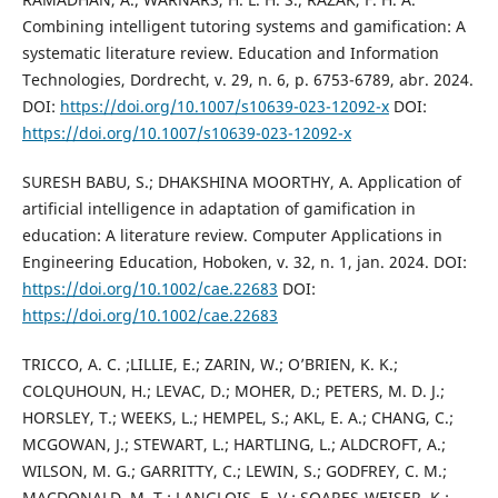
Combining intelligent tutoring systems and gamification: A
systematic literature review. Education and Information
Technologies, Dordrecht, v. 29, n. 6, p. 6753-6789, abr. 2024.
DOI:
https://doi.org/10.1007/s10639-023-12092-x
DOI:
https://doi.org/10.1007/s10639-023-12092-x
SURESH BABU, S.; DHAKSHINA MOORTHY, A. Application of
artificial intelligence in adaptation of gamification in
education: A literature review. Computer Applications in
Engineering Education, Hoboken, v. 32, n. 1, jan. 2024. DOI:
https://doi.org/10.1002/cae.22683
DOI:
https://doi.org/10.1002/cae.22683
TRICCO, A. C. ;LILLIE, E.; ZARIN, W.; O’BRIEN, K. K.;
COLQUHOUN, H.; LEVAC, D.; MOHER, D.; PETERS, M. D. J.;
HORSLEY, T.; WEEKS, L.; HEMPEL, S.; AKL, E. A.; CHANG, C.;
MCGOWAN, J.; STEWART, L.; HARTLING, L.; ALDCROFT, A.;
WILSON, M. G.; GARRITTY, C.; LEWIN, S.; GODFREY, C. M.;
MACDONALD, M. T.; LANGLOIS, E. V.; SOARES-WEISER, K.;