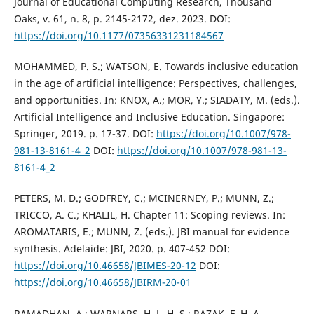
Journal of Educational Computing Research, Thousand
Oaks, v. 61, n. 8, p. 2145-2172, dez. 2023. DOI:
https://doi.org/10.1177/07356331231184567
MOHAMMED, P. S.; WATSON, E. Towards inclusive education
in the age of artificial intelligence: Perspectives, challenges,
and opportunities. In: KNOX, A.; MOR, Y.; SIADATY, M. (eds.).
Artificial Intelligence and Inclusive Education. Singapore:
Springer, 2019. p. 17-37. DOI:
https://doi.org/10.1007/978-
981-13-8161-4_2
DOI:
https://doi.org/10.1007/978-981-13-
8161-4_2
PETERS, M. D.; GODFREY, C.; MCINERNEY, P.; MUNN, Z.;
TRICCO, A. C.; KHALIL, H. Chapter 11: Scoping reviews. In:
AROMATARIS, E.; MUNN, Z. (eds.). JBI manual for evidence
synthesis. Adelaide: JBI, 2020. p. 407-452 DOI:
https://doi.org/10.46658/JBIMES-20-12
DOI:
https://doi.org/10.46658/JBIRM-20-01
RAMADHAN, A.; WARNARS, H. L. H. S.; RAZAK, F. H. A.