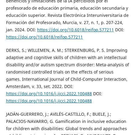
beneficios y limitaciones de la IA percibidos por el
profesorado de educación primaria, educación secundaria y
educación superior. Revista Electrónica Interuniversitaria de
Formación del Profesorado, Murcia, v. 27, n. 1, p. 207-224,
jan. 2024. DOI:
https://doi.org/10.6018/reifop.577211
DOI:
https://doi.org/10.6018/reifop.577211
DERKS, S.; WILLEMEN, A. M.; STERKENBURG, P. S. Improving
adaptive and cognitive skills of children with an intellectual
disability and/or autism spectrum disorder: Meta-analysis of
randomised controlled trials on the effects of serious
games. International Journal of Child-Computer Interaction,
Amsterdam, v. 33, set. 2022. DOI:
https://doi.org/10.1016/j.ijcci.2022.100488
DOI:
https://doi.org/10.1016/j.ijcci.2022.100488
JADÁN-GUERRERO, J.; AVILÉS-CASTILLO, F.; BUELE, J.;
PALACIOS-NAVARRO, G. Gamification in inclusive education
for children with disabilities: Global trends and approaches