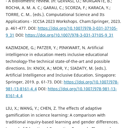
- A bibliometric review. In: GERVASI, O.; MURGANTE, B.;
ROCHA, A. M. A. C.; GARAU, C.; SCORZA, F.; KARACA, Y.;
TORRE, C. M.. (eds.). Computational Science and Its
Applications - ICCSA 2023 Workshops. Cham:Springer, 2023.
p. 461-477. DOI:
https://doi.org/10.1007/978-3-031-37105-
9_31
DOI:
https://doi.org/10.1007/978-3-031-37105-9_31
KAZIMZADE, G.; PATZER, Y.; PINKWART, N. Artificial
intelligence in education meets inclusive educational
technology-The technical state-of-the-art and possible
directions. In: KNOX, A.; MOR, Y.; SIADATY, M. (eds.).
Artificial Intelligence and Inclusive Education. Singapore:
Springer, 2019. p. 61-73. DOI:
https://doi.org/10.1007/978-
981-13-8161-4_4
DOI:
https://doi.org/10.1007/978-981-13-
8161-4_4
LIU, X.; WANG, Y.; CHEN, Z. The effects of adaptive
gamification in science learning: A comparison with
traditional inquiry-based learning and gender differences.