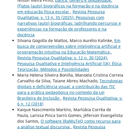
Nilson Vieira Pinto,
Dança, gênero e sexualidade:
(f)atos (auto) biográficos na formação e na docência
em educação física escolar
,
Revista Pesquisa
Qualitativa: v. 13 n. 35 (2025): Pesquisas com
narrativas (auto) biográficas: ladrilhando percursos e
experiências na formação de professores e na
docência
Silvana Gogolla de Mattos, Marco Aurélio Kalinke,
Em
busca de compreensões sobre inteligência artificial e
programação intuitiva na Educação Matemática
,
Revista Pesquisa Qualitativa: v. 12 n. 30 (2024):
Pesquisa Qualitativa e Inteligência Artificial (IA): Ética,
Teorização, Métodos e Possibilidades
Maria Helena Silveira Bonilla, Manoela Cristina Correia
Carvalho da Silva, Taiane Abreu Machado,
Tecnologias
digitais e deficiência visual: a contribuição das TIC
para a prática pedagógica no contexto da Lei
Brasileira de Inclusão
,
Revista Pesquisa Qualitativa: v.
6 n. 12 (2018)
Kaique Nascimento Martins, Marlúbia Corrêa de
Paula, Larissa Pinca Sarro Gomes, Jéferson Evangelista
dos Santos,
O software IRaMuTeQ como recurso para
a análise textual discursiva
,
Revista Pesquisa