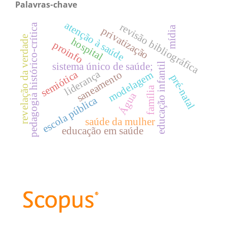
Palavras-chave
atenção à saúde
revisão bibliográfica
pedagogia histórico-crítica
mídia
privatização
revelação da verdade
hospital
proinfo
educação infantil
sistema único de saúde;
liderança
semiótica
saneamento
modelagem
pré-natal
família
Água
escola pública
saúde da mulher
educação em saúde