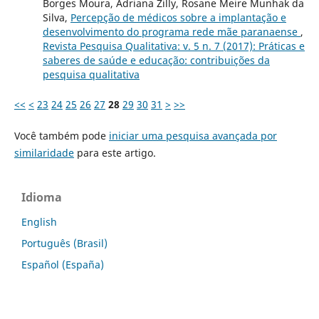
Borges Moura, Adriana Zilly, Rosane Meire Munhak da
Silva,
Percepção de médicos sobre a implantação e
desenvolvimento do programa rede mãe paranaense
,
Revista Pesquisa Qualitativa: v. 5 n. 7 (2017): Práticas e
saberes de saúde e educação: contribuições da
pesquisa qualitativa
<<
<
23
24
25
26
27
28
29
30
31
>
>>
Você também pode
iniciar uma pesquisa avançada por
similaridade
para este artigo.
Idioma
English
Português (Brasil)
Español (España)