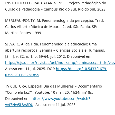
INSTITUTO FEDERAL CATARINENSE. Projeto Pedagógico do
Curso de Pedagogia – Campus Rio do Sul. Rio do Sul, 2023.
MERLEAU-PONTY, M. Fenomenologia da percepção. Trad.
Carlos Alberto Ribeiro de Moura. 2. ed. São Paulo, SP:
Martins Fontes, 1999.
SILVA, C. A. de F da. Fenomenologia e educação: uma
abertura recíproca. Semina – Ciências Sociais e Humanas,
[S. l.], v. 32, n. 1, p. 59-64, jul. 2012. Disponível em:
https://ojs.uel.br/revistas/uel/index.php/seminasoc/article/vi
Acesso em: 11 jul. 2025. DOI:
https://doi.org/10.5433/1679-
0359.2011v32n1p59
TV CULTURA. Especial Dia das Mulheres – Documentário
“Como ela faz?”. Youtube, 10 mai. 20. 1h24min18s.
Disponível em:
https://www.youtube.com/watch?
v=t7Nw5L8A8DU
. Acesso em: 11 jul. 2025.