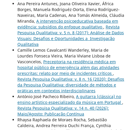
Ana Pereira Antunes, Joana Oliveira Xavier, África
Borges, Manuela Rodriguéz-Dorta, Elena Rodríguez-
Naveiras, María Cadenas, Ana Tomás Almeida, Cláudia
Miranda,
A intervenção psicoeducativa baseada em
evidência: subsídios do enfoque qualitativo
,
Revista
Pesquisa Qualitativa: v. 5 n. 8 (2017): Análise de Dados
Visuais: Desafios e Oportunidades a Investigação
Qualitativa
Camille Lemos Cavalcanti Wanderley, Maria de
Lourdes Fonseca Vieira, Maria Viviane Lisboa de
Vasconcelos,
Preceptoria na residência médica em
hospital público de emergência além das atividades
prescritas: relato por meio de incidentes críticos
,
Revista Pesquisa Qualitativa: v. 8 n. 16 (2020): Desafios
da Pesquisa Qualitativa: diversidade de métodos e
práticas em contextos interdisciplinares
António José Pacheco Ribeiro,
A guitarra (clássica) no
ensino artístico especializado da música em Portugal
,
Revista Pesquisa Qualitativa: v. 14 n. 40 (2026):
Maio/Agosto: Publicação Contínua
Rhaysa Raphaela de Moraes Rocha, Sebastião
Caldeira, Andrea Ferreira Ouchi França, Cynthia