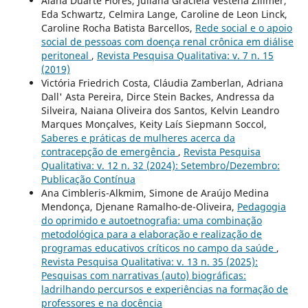
Alana Duarte Flores, Juliana Graciela Vestena Zillmer,
Eda Schwartz, Celmira Lange, Caroline de Leon Linck,
Caroline Rocha Batista Barcellos,
Rede social e o apoio
social de pessoas com doença renal crônica em diálise
peritoneal
,
Revista Pesquisa Qualitativa: v. 7 n. 15
(2019)
Victória Friedrich Costa, Cláudia Zamberlan, Adriana
Dall' Asta Pereira, Dirce Stein Backes, Andressa da
Silveira, Naiana Oliveira dos Santos, Kelvin Leandro
Marques Monçalves, Keity Laís Siepmann Soccol,
Saberes e práticas de mulheres acerca da
contracepção de emergência
,
Revista Pesquisa
Qualitativa: v. 12 n. 32 (2024): Setembro/Dezembro:
Publicação Contínua
Ana Cimbleris-Alkmim, Simone de Araújo Medina
Mendonça, Djenane Ramalho-de-Oliveira,
Pedagogia
do oprimido e autoetnografia: uma combinação
metodológica para a elaboração e realização de
programas educativos críticos no campo da saúde
,
Revista Pesquisa Qualitativa: v. 13 n. 35 (2025):
Pesquisas com narrativas (auto) biográficas:
ladrilhando percursos e experiências na formação de
professores e na docência