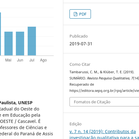
PDF
Publicado
2019-07-31
Como Citar
Tambarussi, C. M., & Klüber, T. E. (2019).
SUMÁRIO.
Revista Pesquisa Qualitativa
,
7
(14)
Recuperado de
https://editora.sepq.org.br/rpq/article/v
Fomatos de Citação
Paulista, UNESP
tadual do Oeste do
e em Educação pela
OESTE / Cascavel. É
Edição
essores de Ciências e
v. 7 n. 14 (2019): Contributos da
Federal do Paraná de Assis
investigação qualitativa para a s