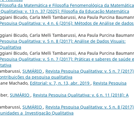
Filosofia da Matemática e Filosofia Fenomenológica da Matemática
Qualitativa: v. 13 n. 37 (2025): Filosofia da Educação Matemática
ggiani Bicudo, Carla Melli Tambarussi, Ana Paula Purcina Bauman
Pesquisa Qualitativa: v. 4 n. 6 (2016): Métodos de Análise de dados
ggiani Bicudo, Carla Melli Tambarussi, Ana Paula Purcina Bauman
Pesquisa Qualitativa: v. 5 n. 8 (2017): Análise de Dados Visuais:
Qualitativa
ggiani Bicudo, Carla Melli Tambarussi, Ana Paula Purcina Bauman
Pesquisa Qualitativa: v. 5 n. 7 (2017): Práticas e saberes de saúde 
tativa
Tambarussi,
SUMÁRIO
,
Revista Pesquisa Qualitativa: v. 5 n. 7 (2017)
ontribuições da pesquisa qualitativa
 Jane Machado,
Editorial: v. 7, n. 13, abr. 2019
,
Revista Pesquisa
über,
SUMÁRIO
,
Revista Pesquisa Qualitativa: v. 6 n. 11 (2018): A
Tambarussi,
SUMÁRIO
,
Revista Pesquisa Qualitativa: v. 5 n. 8 (2017)
tunidades a Investigação Qualitativa