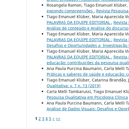
Rosangela Ramon, Tiago Emanuel Klüber,
expondo compreensões
,
Revista Pesquisa 
Tiago Emanuel Klüber, Maria Aparecida Vi
PALAVRAS DA EQUIPE EDITORIAL
,
Revista 
Análise de conteúdo e Análise do discurso
Tiago Emanuel Klüber, Maria Aparecida Vi
PALAVRAS DA EQUIPE EDITORIAL
,
Revista 
Desafios e Oportunidades a Investigação 
Tiago Emanuel Klüber, Maria Aparecida Vi
PALAVRAS DA EQUIPE EDITORIAL
,
Revista 
educação: contribuições da pesquisa quali
Ana Paula Purcina Baumann, Carla Melli 
Práticas e saberes de saúde e educação: c
Tiago Emanuel Klüber, Catarina Brandão,
Qualitativa: v. 7 n. 13 (2019)
Carla Melli Tambarussi, Tiago Emanuel Kl
Pesquisa Qualitativa em Psicologia Clí­nica
Ana Paula Purcina Baumann, Carla Melli 
Análise de Dados Visuais: Desafios e Opor
1
2
3
4
5
>
>>