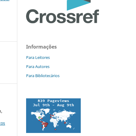
Informações
Para Leitores
Para Autores
Para Bibliotecários
n,
tos