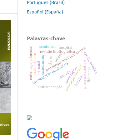
Português (Brasil)
Español (España)
Palavras-chave
semiótica
hospital
pedagogia histórico-crítica
enfermagem forense
revisão bibliográfica
escola pública
mídia
estado da arte
saneamento
Água
processo criativo
pré-natal
investigação qualitativa
educação infantil
modelagem
liderança
proinfo
família
anticoncepção