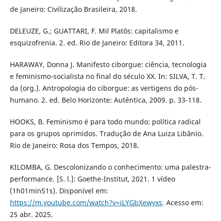
de Janeiro: Civilização Brasileira, 2018.
DELEUZE, G.; GUATTARI, F. Mil Platôs: capitalismo e
esquizofrenia. 2. ed. Rio de Janeiro: Editora 34, 2011.
HARAWAY, Donna J. Manifesto ciborgue: ciência, tecnologia
e feminismo-socialista no final do século XX. In: SILVA, T. T.
da (org.). Antropologia do ciborgue: as vertigens do pós-
humano. 2. ed. Belo Horizonte: Autêntica, 2009. p. 33-118.
HOOKS, B. Feminismo é para todo mundo: política radical
para os grupos oprimidos. Tradução de Ana Luiza Libânio.
Rio de Janeiro: Rosa dos Tempos, 2018.
KILOMBA, G. Descolonizando o conhecimento: uma palestra-
performance. [S. l.]: Goethe-Institut, 2021. 1 vídeo
(1h01min51s). Disponível em:
https://m.youtube.com/watch?v=iLYGbXewyxs
. Acesso em:
25 abr. 2025.