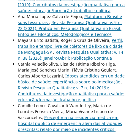
(2019): Contributos da investigação qualitativa para a
saúde: educação/formação, trabalho e política
Ana Maria Lopez Calvo de Feijoo,
Plataforma Brasil e
suas tessituras
,
Revista Pesquisa Qualitativa: v. 9 n.
22 (2021): Prática em Pesquisa Qualitativa no Brasil:
Enfoques Filosóficos, Metodológicos e Técnicos
Mayara Brito Batista, Rogério Cruz de Oliveira,
Perfil,
trabalho e tempo livre de coletores de lixo da cidade
de Mongaguá-SP
,
Revista Pesquisa Qualitativa: v. 14
n. 38 (2026): Janeiro/Abril: Publicação Contínua
Cathia Valadão Silva, Elza de Fátima Ribeiro Higa,
Maria José Sanches Marin, Flávia Cristina Goulart,
Carlos Alberto Lazarini,
Idosos atendidos em unidade
básica de saúde: experiências sobre polimedicação
,
Revista Pesquisa Qualitativa: v. 7 n. 14 (2019):
Contributos da investigação qualitativa para a saúde:
educação/formação, trabalho e política
Camille Lemos Cavalcanti Wanderley, Maria de
Lourdes Fonseca Vieira, Maria Viviane Lisboa de
Vasconcelos,
Preceptoria na residência médica em
hospital público de emergência além das atividades
prescritas: relato por meio de incidentes críticos
,