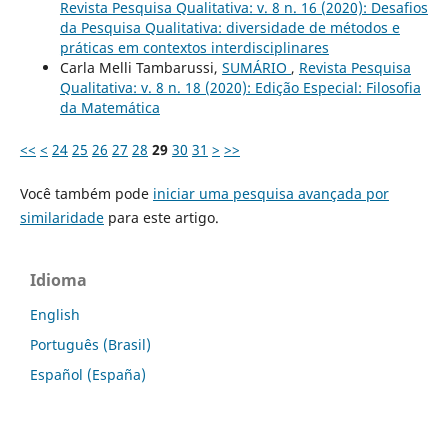
Revista Pesquisa Qualitativa: v. 8 n. 16 (2020): Desafios
da Pesquisa Qualitativa: diversidade de métodos e
práticas em contextos interdisciplinares
Carla Melli Tambarussi,
SUMÁRIO
,
Revista Pesquisa
Qualitativa: v. 8 n. 18 (2020): Edição Especial: Filosofia
da Matemática
<<
<
24
25
26
27
28
29
30
31
>
>>
Você também pode
iniciar uma pesquisa avançada por
similaridade
para este artigo.
Idioma
English
Português (Brasil)
Español (España)