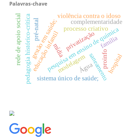
Palavras-chave
violência contra o idoso
rede de apoio social
pedagogia histórico-crítica
pré-natal
gestão em saúde;
complementaridade
processo criativo
pesquisa em ensino de química
privatização
educação infantil
família
mídia
proinfo
saneamento
hospital
modelagem
Água
sistema único de saúde;