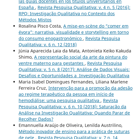
las guías docentes en los títulos universitarios en
España
,
Revista Pesquisa Qualitativa: v. 4 n. 5 (2016):
RPQ: Investigação Qualitativa no Contexto dos
Métodos Mistos
Rosalina Pisco Costa,
A mise-en-scène do “comer em
évora”: narrativa, visualidade e storytelling em torno
do consumo enogastronómico
,
Revista Pesquisa
Qualitativa: v. 6 n. 12 (2018)
Júnia Aparecida Laia da Mata, Antonieta Keiko Kakuda
Shimo,
A representação social da arte da pintura do
ventre materno para gestantes
,
Revista Pesquisa
Qualitativa: v. 5 n. 8 (2017): Análise de Dados Visuais:
Desafios e Oportunidades a Investigação Qualitativa
Maria Isabel Domingues Fernandes, Liliana Marlene
Ferreira Cruz,
Intervenção para a promoção da adesão
ao regime terapêutico da pessoa em início de
hemodiálise: uma pesquisa qualitativa
,
Revista
Pesquisa Qualitativa: v. 6 n. 10 (2018): Saturação da
Análise na Investigação Qualitativa: Quando Parar de
Recolher Dados?
Emannuella Araújo de Oliveira, Lenilda Austrilino,
Método inovador de ensino para a prática de suturas
de pele
,
Revista Pesquisa Qualitativa: v. 7 n. 14