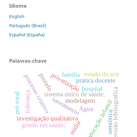
Idioma
English
Português (Brasil)
Español (España)
Palavras-chave
estado da arte
privatização
família
proinfo
processo criativo
prática docente
hospital
revisão bibliográfica
liderança
sistema único de saúde;
pré-natal
saneamento
modelagem
educação infantil
Água
semiótica
investigação qualitativa
mídia
gestão em saúde;