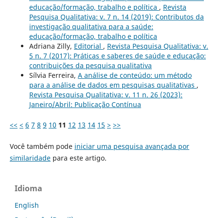
educação/formação, trabalho e política
,
Revista
Pesquisa Qualitativa: v. 7 n. 14 (2019): Contributos da
investigação qualitativa para a saúde:
educação/formação, trabalho e política
Adriana Zilly,
Editorial
,
Revista Pesquisa Qualitativa: v.
5 n. 7 (2017): Práticas e saberes de saúde e educação:
contribuições da pesquisa qualitativa
Sílvia Ferreira,
A análise de conteúdo: um método
para a análise de dados em pesquisas qualitativas
,
Revista Pesquisa Qualitativa: v. 11 n. 26 (2023):
Janeiro/Abril: Publicação Contínua
<<
<
6
7
8
9
10
11
12
13
14
15
>
>>
Você também pode
iniciar uma pesquisa avançada por
similaridade
para este artigo.
Idioma
English