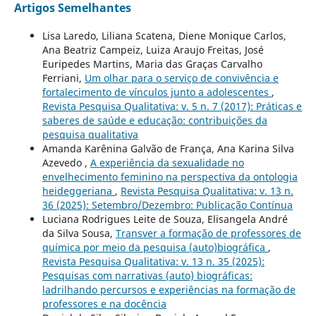
Artigos Semelhantes
Lisa Laredo, Liliana Scatena, Diene Monique Carlos,
Ana Beatriz Campeiz, Luiza Araujo Freitas, José
Euripedes Martins, Maria das Graças Carvalho
Ferriani,
Um olhar para o serviço de convivência e
fortalecimento de vínculos junto a adolescentes
,
Revista Pesquisa Qualitativa: v. 5 n. 7 (2017): Práticas e
saberes de saúde e educação: contribuições da
pesquisa qualitativa
Amanda Karênina Galvão de França, Ana Karina Silva
Azevedo ,
A experiência da sexualidade no
envelhecimento feminino na perspectiva da ontologia
heideggeriana
,
Revista Pesquisa Qualitativa: v. 13 n.
36 (2025): Setembro/Dezembro: Publicação Contínua
Luciana Rodrigues Leite de Souza, Elisangela André
da Silva Sousa,
Transver a formação de professores de
química por meio da pesquisa (auto)biográfica
,
Revista Pesquisa Qualitativa: v. 13 n. 35 (2025):
Pesquisas com narrativas (auto) biográficas:
ladrilhando percursos e experiências na formação de
professores e na docência