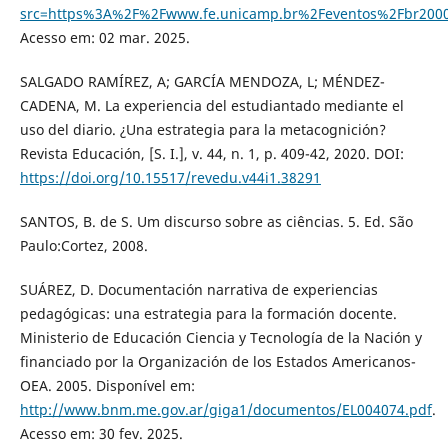
src=https%3A%2F%2Fwww.fe.unicamp.br%2Feventos%2Fbr200
Acesso em: 02 mar. 2025.
SALGADO RAMÍREZ, A; GARCÍA MENDOZA, L; MÉNDEZ-
CADENA, M. La experiencia del estudiantado mediante el
uso del diario. ¿Una estrategia para la metacognición?
Revista Educación, [S. I.], v. 44, n. 1, p. 409-42, 2020. DOI:
https://doi.org/10.15517/revedu.v44i1.38291
SANTOS, B. de S. Um discurso sobre as ciências. 5. Ed. São
Paulo:Cortez, 2008.
SUÁREZ, D. Documentación narrativa de experiencias
pedagógicas: una estrategia para la formación docente.
Ministerio de Educación Ciencia y Tecnología de la Nación y
financiado por la Organización de los Estados Americanos-
OEA. 2005. Disponível em:
http://www.bnm.me.gov.ar/giga1/documentos/EL004074.pdf
.
Acesso em: 30 fev. 2025.