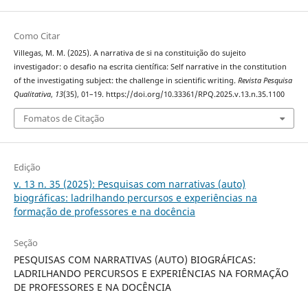
Como Citar
Villegas, M. M. (2025). A narrativa de si na constituição do sujeito
investigador: o desafio na escrita científica: Self narrative in the constitution
of the investigating subject: the challenge in scientific writing.
Revista Pesquisa
Qualitativa
,
13
(35), 01–19. https://doi.org/10.33361/RPQ.2025.v.13.n.35.1100
Fomatos de Citação
Edição
v. 13 n. 35 (2025): Pesquisas com narrativas (auto)
biográficas: ladrilhando percursos e experiências na
formação de professores e na docência
Seção
PESQUISAS COM NARRATIVAS (AUTO) BIOGRÁFICAS:
LADRILHANDO PERCURSOS E EXPERIÊNCIAS NA FORMAÇÃO
DE PROFESSORES E NA DOCÊNCIA