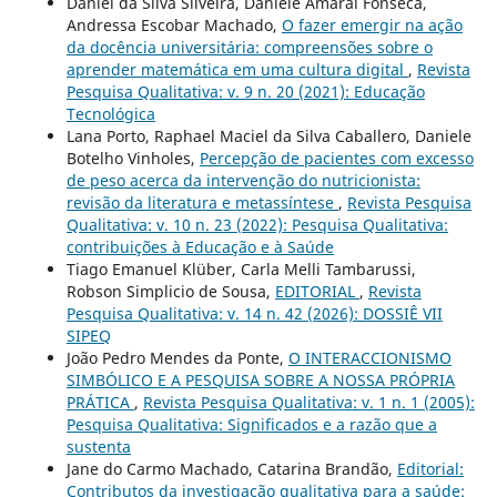
Daniel da Silva Silveira, Daniele Amaral Fonseca,
Andressa Escobar Machado,
O fazer emergir na ação
da docência universitária: compreensões sobre o
aprender matemática em uma cultura digital
,
Revista
Pesquisa Qualitativa: v. 9 n. 20 (2021): Educação
Tecnológica
Lana Porto, Raphael Maciel da Silva Caballero, Daniele
Botelho Vinholes,
Percepção de pacientes com excesso
de peso acerca da intervenção do nutricionista:
revisão da literatura e metassíntese
,
Revista Pesquisa
Qualitativa: v. 10 n. 23 (2022): Pesquisa Qualitativa:
contribuições à Educação e à Saúde
Tiago Emanuel Klüber, Carla Melli Tambarussi,
Robson Simplicio de Sousa,
EDITORIAL
,
Revista
Pesquisa Qualitativa: v. 14 n. 42 (2026): DOSSIÊ VII
SIPEQ
João Pedro Mendes da Ponte,
O INTERACCIONISMO
SIMBÓLICO E A PESQUISA SOBRE A NOSSA PRÓPRIA
PRÁTICA
,
Revista Pesquisa Qualitativa: v. 1 n. 1 (2005):
Pesquisa Qualitativa: Significados e a razão que a
sustenta
Jane do Carmo Machado, Catarina Brandão,
Editorial:
Contributos da investigação qualitativa para a saúde: