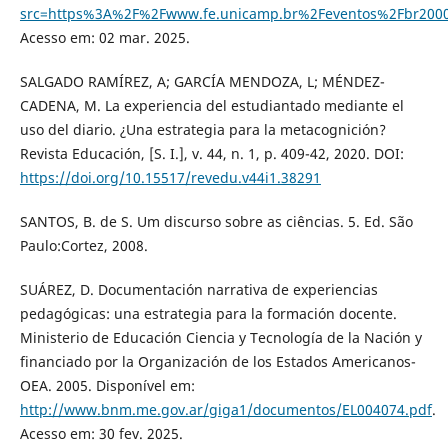
src=https%3A%2F%2Fwww.fe.unicamp.br%2Feventos%2Fbr200
Acesso em: 02 mar. 2025.
SALGADO RAMÍREZ, A; GARCÍA MENDOZA, L; MÉNDEZ-
CADENA, M. La experiencia del estudiantado mediante el
uso del diario. ¿Una estrategia para la metacognición?
Revista Educación, [S. I.], v. 44, n. 1, p. 409-42, 2020. DOI:
https://doi.org/10.15517/revedu.v44i1.38291
SANTOS, B. de S. Um discurso sobre as ciências. 5. Ed. São
Paulo:Cortez, 2008.
SUÁREZ, D. Documentación narrativa de experiencias
pedagógicas: una estrategia para la formación docente.
Ministerio de Educación Ciencia y Tecnología de la Nación y
financiado por la Organización de los Estados Americanos-
OEA. 2005. Disponível em:
http://www.bnm.me.gov.ar/giga1/documentos/EL004074.pdf
.
Acesso em: 30 fev. 2025.