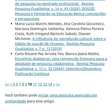
de pesquisa no mestrado profissional
,
Revista
Pesquisa Qualitativa: v. 14 n. 41 (2026): DOSSIÊ:
Pesquisa e Formação na Educação Básica: concepções
e perspectivas
Maria Luiza Marins Mendes, Ana Carolina Gluszevicz,
Mariana Domingos Saldanha, Vanessa Polina Pereira
Costa, Ruth Irmgard Bärtschi Gabatz, Douver
Michelon,
A influência da reprodução cultural sobre o
hábito de sucção de chupeta
,
Revista Pesquisa
Qualitativa: v. 7 n. 13 (2019)
Carla Rosane Paz Arruda Teo, Bianca Joana Mattia,
Encontros dialógicos: uma reinvenção freireana para a
atividade de pesquisa colaborativa
,
Revista Pesquisa
Qualitativa: v. 12 n. 32 (2024): Setembro/Dezembro:
Publicação Contínua
<<
<
5
6
7
8
9
10
11
12
13
14
>
>>
Você também pode
iniciar uma pesquisa avançada por
similaridade
para este artigo.