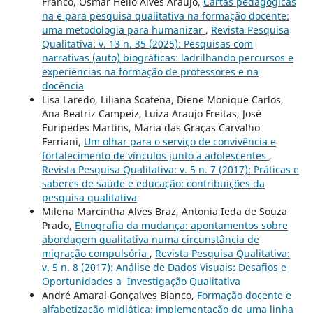
Franco, Osmar Hélio Alves Araújo,
Cartas pedagógicas
na e para pesquisa qualitativa na formação docente:
uma metodologia para humanizar
,
Revista Pesquisa
Qualitativa: v. 13 n. 35 (2025): Pesquisas com
narrativas (auto) biográficas: ladrilhando percursos e
experiências na formação de professores e na
docência
Lisa Laredo, Liliana Scatena, Diene Monique Carlos,
Ana Beatriz Campeiz, Luiza Araujo Freitas, José
Euripedes Martins, Maria das Graças Carvalho
Ferriani,
Um olhar para o serviço de convivência e
fortalecimento de vínculos junto a adolescentes
,
Revista Pesquisa Qualitativa: v. 5 n. 7 (2017): Práticas e
saberes de saúde e educação: contribuições da
pesquisa qualitativa
Milena Marcintha Alves Braz, Antonia Ieda de Souza
Prado,
Etnografia da mudança: apontamentos sobre
abordagem qualitativa numa circunstância de
migração compulsória
,
Revista Pesquisa Qualitativa:
v. 5 n. 8 (2017): Análise de Dados Visuais: Desafios e
Oportunidades a Investigação Qualitativa
André Amaral Gonçalves Bianco,
Formação docente e
alfabetização midiática: implementação de uma linha