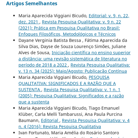
Artigos Semelhantes
Maria Aparecida Viggiani Bicudo,
Editorial: v. 9, n. 22,
dez. 2021
,
Revista Pesquisa Qualitativa: v. 9 n. 22
(2021): Prática em Pesquisa Qualitativa no Brasil:
Enfoques Filosóficos, Metodológicos e Técnicos
Dayane Verginia Batista Bessa , Fátima Aparecida da
Silva Dias, Dayse de Souza Lourenço Simões, Juliane
Alves de Sousa,
Iniciação científica no ensino superior
a distância: uma revisão sistemática de literatura no
período de 2018 a 2022
,
Revista Pesquisa Qualitativa:
v. 13 n. 34 (2025): Maio/Agosto: Publicação Contínua
Maria Aparecida Viggiani Bicudo,
PESQUISA
QUALITATIVA: SIGNIFICADOS E A RAZÃO QUE A
SUSTENTA
,
Revista Pesquisa Qualitativa: v. 1 n. 1
(2005): Pesquisa Qualitativa: Significados e a razão
que a sustenta
Maria Aparecida Viggiani Bicudo, Tiago Emanuel
Klüber, Carla Melli Tambarussi, Ana Paula Purcina
Baumann,
Editorial
,
Revista Pesquisa Qualitativa: v. 4
n. 4 (2016): Revista Pesquisa Qualitativa
Ivan Fortunato, Maria Amélia do Rosário Santoro