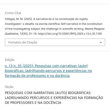
Como Citar
Villegas, M. M. (2025). A narrativa de si na constituição do sujeito
investigador: o desafio na escrita científica: Self narrative in the constitution
of the investigating subject: the challenge in scientific writing.
Revista Pesquisa
Qualitativa
,
13
(35), 01–19. https://doi.org/10.33361/RPQ.2025.v.13.n.35.1100
Fomatos de Citação
Edição
v. 13 n. 35 (2025): Pesquisas com narrativas (auto)
biográficas: ladrilhando percursos e experiências na
formação de professores e na docência
Seção
PESQUISAS COM NARRATIVAS (AUTO) BIOGRÁFICAS:
LADRILHANDO PERCURSOS E EXPERIÊNCIAS NA FORMAÇÃO
DE PROFESSORES E NA DOCÊNCIA