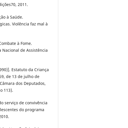
dições70, 2011.
ção à Saúde.
icas. Violência faz mal à
 Combate à Fome.
ca Nacional de Assistência
990)]. Estatuto da Criança
69, de 13 de julho de
F): Câmara dos Deputados,
o 113).
o serviço de convivência
dolescentes do programa
2010.