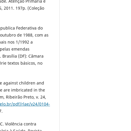
úde. Atenção Primária e
, 2011. 197p. (Coleção
epublica Federativa do
 outubro de 1988, com as
ais nos 1/1992 a
e pelas emendas
. Brasília (DF): Câmara
rie textos básicos, no
ce against children and
re are imbricated in the
, Ribeirão Preto, v. 24,
elo.br/pdf/rlae/v24/0104-
7.
C. Violência contra
mária à Saúde. Revista