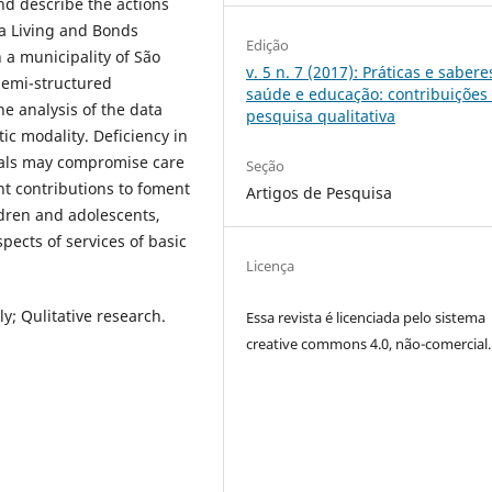
nd describe the actions
a Living and Bonds
Edição
 a municipality of São
v. 5 n. 7 (2017): Práticas e sabere
 semi-structured
saúde e educação: contribuições
e analysis of the data
pesquisa qualitativa
c modality. Deficiency in
nals may compromise care
Seção
nt contributions to foment
Artigos de Pesquisa
ldren and adolescents,
spects of services of basic
Licença
ly; Qulitative research.
Essa revista é licenciada pelo sistema
creative commons 4.0, não-comercial.