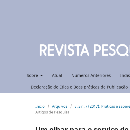
Sobre
Atual
Números Anteriores
Inde
Declaração de Ética e Boas práticas de Publicação
Início
/
Arquivos
/
v. 5 n. 7 (2017): Práticas e sab
Artigos de Pesquisa
Um olhar para o serviço de