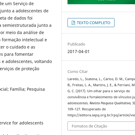
 de um Serviço de
 junto a adolescentes de
eta de dados foi
TEXTO COMPLETO
ta semiestruturada junto a
por meio da análise de
 formação intelectual e
Publicado
er o cuidado e as
2017-04-01
ões para fomentar
s e adolescentes, voltando
serviços de proteção
Como Citar
Laredo, L., Scatena, L., Carlos, D. M., Campe
B., Freitas, L. A., Martins, J. E., & Ferriani, 
cial; Família; Pesquisa
G. C. (2017). Um olhar para o serviço de
convivência e fortalecimento de vínculos j
adolescentes.
Revista Pesquisa Qualitativa
,
5
109–127. Recuperado de
https://editora.sepq.org.br/rpq/article/vi
ervice for adolescents
Fomatos de Citação