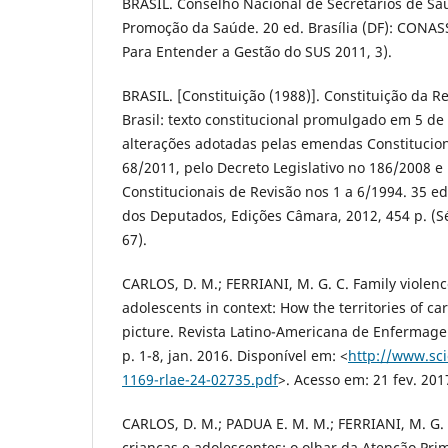
BRASIL. Conselho Nacional de Secretários de Sa
Promoção da Saúde. 20 ed. Brasília (DF): CONASS
Para Entender a Gestão do SUS 2011, 3).
BRASIL. [Constituição (1988)]. Constituição da R
Brasil: texto constitucional promulgado em 5 de
alterações adotadas pelas emendas Constitucion
68/2011, pelo Decreto Legislativo no 186/2008 
Constitucionais de Revisão nos 1 a 6/1994. 35 ed
dos Deputados, Edições Câmara, 2012, 454 p. (Sé
67).
CARLOS, D. M.; FERRIANI, M. G. C. Family violen
adolescents in context: How the territories of ca
picture. Revista Latino-Americana de Enfermagem
p. 1-8, jan. 2016. Disponível em: <
http://www.sci
1169-rlae-24-02735.pdf
>. Acesso em: 21 fev. 201
CARLOS, D. M.; PADUA E. M. M.; FERRIANI, M. G. 
crianças e adolescentes: o olhar da Atenção Pri