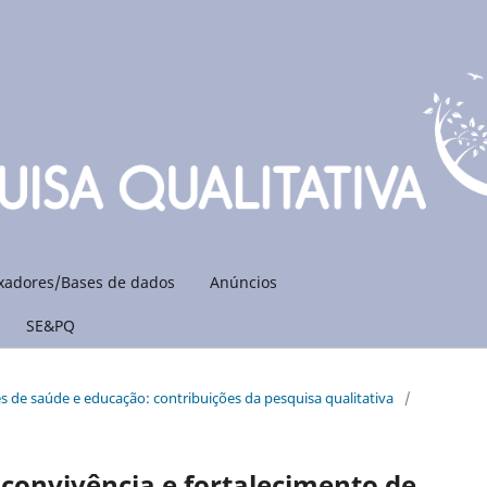
xadores/Bases de dados
Anúncios
SE&PQ
eres de saúde e educação: contribuições da pesquisa qualitativa
/
 convivência e fortalecimento de