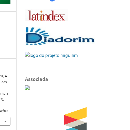
iz, A.
Associada
M. das
unto a
(7),
ew/80