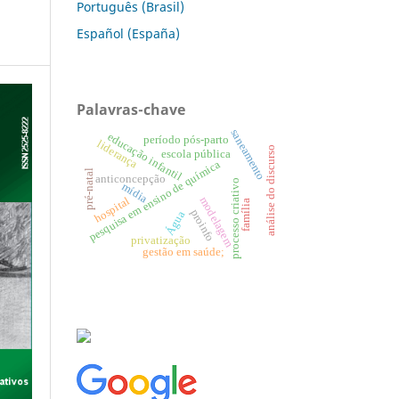
Português (Brasil)
Español (España)
Palavras-chave
saneamento
educação infantil
período pós-parto
liderança
análise do discurso
escola pública
pesquisa em ensino de química
pré-natal
anticoncepção
processo criativo
mídia
modelagem
hospital
família
proinfo
Água
privatização
gestão em saúde;