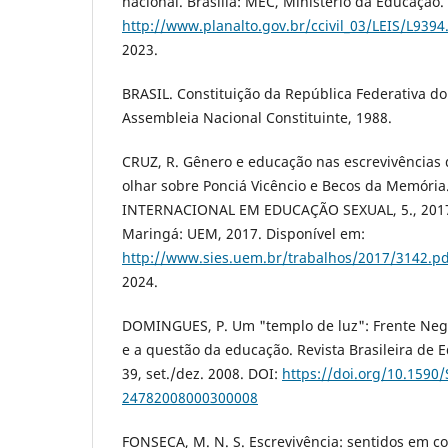
nacional. Brasília: MEC, Ministério da Educação.
http://www.planalto.gov.br/ccivil_03/LEIS/L939
2023.
BRASIL. Constituição da República Federativa do 
Assembleia Nacional Constituinte, 1988.
CRUZ, R. Gênero e educação nas escrevivências 
olhar sobre Ponciá Vicêncio e Becos da Memória
INTERNACIONAL EM EDUCAÇÃO SEXUAL, 5., 2017,
Maringá: UEM, 2017. Disponível em:
http://www.sies.uem.br/trabalhos/2017/3142.pd
2024.
DOMINGUES, P. Um "templo de luz": Frente Negr
e a questão da educação. Revista Brasileira de Edu
39, set./dez. 2008. DOI:
https://doi.org/10.1590
24782008000300008
FONSECA, M. N. S. Escrevivência: sentidos em co