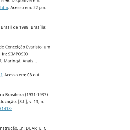
 1996. Disponível em:
4.htm
. Acesso em: 22 jan.
Brasil de 1988. Brasília:
de Conceição Evaristo: um
. In: SIMPÓSIO
 Maringá. Anais...
f
. Acesso em: 08 out.
a Brasileira (1931-1937)
cação, [S.I.], v. 13, n.
/S1413-
nstrução. In: DUARTE, C.