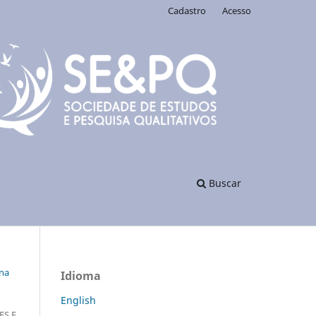
Cadastro
Acesso
Buscar
 na
Idioma
English
ES E