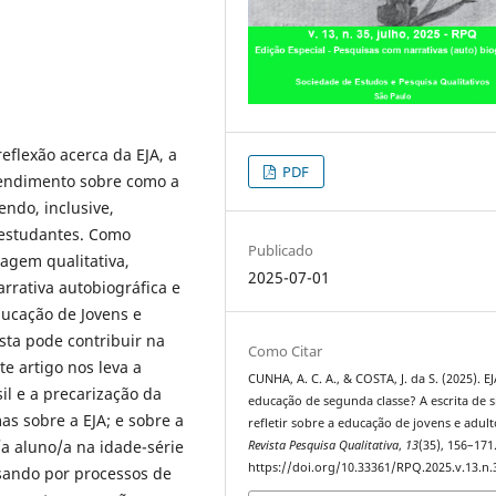
eflexão acerca da EJA, a
PDF
ntendimento sobre como a
ndo, inclusive,
 estudantes. Como
Publicado
agem qualitativa,
2025-07-01
arrativa autobiográfica e
ducação de Jovens e
sta pode contribuir na
Como Citar
e artigo nos leva a
CUNHA, A. C. A., & COSTA, J. da S. (2025). E
il e a precarização da
educação de segunda classe? A escrita de s
as sobre a EJA; e sobre a
refletir sobre a educação de jovens e adult
a aluno/a na idade-série
Revista Pesquisa Qualitativa
,
13
(35), 156–171
https://doi.org/10.33361/RPQ.2025.v.13.n.
ssando por processos de