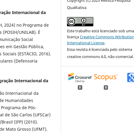
Copyright (c) 2025 Revista Pesquisa
Qualitativa
ração Internacional da
H, 2024) no Programa de
Este trabalho está licenciado sob um
s (POSIH/UNILAB). É
licença
Creative Commons Attribution
unicação Social
International License
.
es em Gestão Pública,
Essa revista é licenciada pelo sistema
 Sociais (ESTÁCIO, 2016).
creative commons 4.0, não-comercial.
pulares (Defensoria
gração Internacional da
0
0
ão Internacional da
to de Humanidades
o Programa de Pós-
l de São Carlos (UFSCar)
rasil (IFP) (2010).
de Mato Grosso (UFMT).