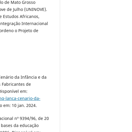
do de Mato Grosso
ve de Julho (UNINOVE).
 Estudos Africanos,
Integração Internacional
oordeno o Projeto de
enário da Infância e da
s Fabricantes de
Disponível em:
nq-lanca-cenario-da-
 em: 10 jan. 2024.
acional nº 9394/96, de 20
e bases da educação