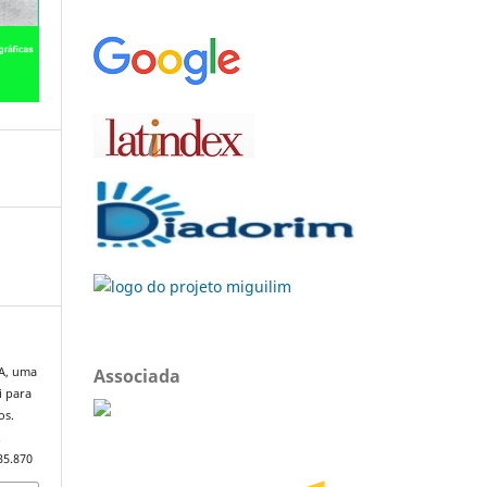
Associada
JA, uma
i para
os.
.
35.870