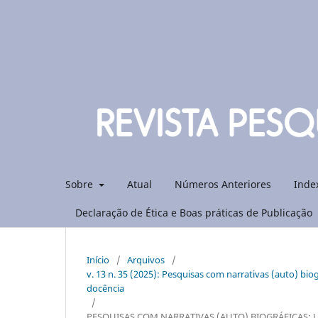
Sobre
Atual
Números Anteriores
Inde
Declaração de Ética e Boas práticas de Publicação
Início
/
Arquivos
/
v. 13 n. 35 (2025): Pesquisas com narrativas (auto) bio
docência
/
PESQUISAS COM NARRATIVAS (AUTO) BIOGRÁFICAS: