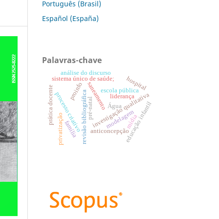
Português (Brasil)
Español (España)
Palavras-chave
análise do discurso
hospital
sistema único de saúde;
proinfo
saneamento
prática docente
escola pública
revisão bibliográfica
processo criativo
investigação qualitativa
liderança
pré-natal
educação infantil
Água
modelagem
privatização
mídia
família
anticoncepção