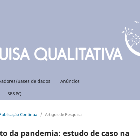
xadores/Bases de dados
Anúncios
SE&PQ
: Publicação Contínua
/
Artigos de Pesquisa
xto da pandemia: estudo de caso na