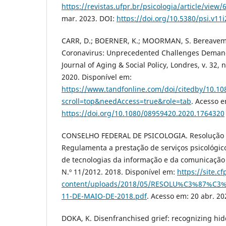
https://revistas.ufpr.br/psicologia/article/view
mar. 2023. DOI:
https://doi.org/10.5380/psi.v11
CARR, D.; BOERNER, K.; MOORMAN, S. Bereaveme
Coronavirus: Unprecedented Challenges Demand
Journal of Aging & Social Policy, Londres, v. 32, n
2020. Disponível em:
https://www.tandfonline.com/doi/citedby/10.1
scroll=top&needAccess=true&role=tab
. Acesso e
https://doi.org/10.1080/08959420.2020.1764320
CONSELHO FEDERAL DE PSICOLOGIA. Resolução C
Regulamenta a prestação de serviços psicológic
de tecnologias da informação e da comunicação
N.º 11/2012. 2018. Disponível em:
https://site.c
content/uploads/2018/05/RESOLU%C3%87%C3
11-DE-MAIO-DE-2018.pdf
. Acesso em: 20 abr. 20
DOKA, K. Disenfranchised grief: recognizing hid