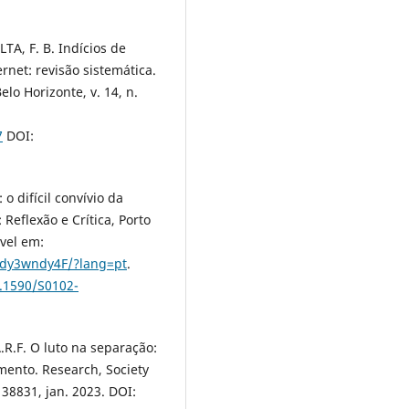
LTA, F. B. Indícios de
rnet: revisão sistemática.
elo Horizonte, v. 14, n.
7
DOI:
 difícil convívio da
Reflexão e Crítica, Porto
ível em:
Xdy3wndy4F/?lang=pt
.
0.1590/S0102-
R.F. O luto na separação:
mento. Research, Society
38831, jan. 2023. DOI: