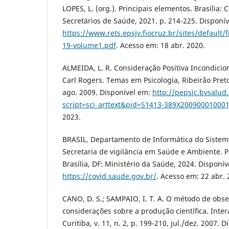
LOPES, L. (org.). Principais elementos. Brasília:
Secretários de Saúde, 2021. p. 214-225. Disponí
https://www.rets.epsjv.fiocruz.br/sites/default/f
19-volume1.pdf
. Acesso em: 18 abr. 2020.
ALMEIDA, L. R. Consideração Positiva Incondicio
Carl Rogers. Temas em Psicologia, Ribeirão Preto,
ago. 2009. Disponível em:
http://pepsic.bvsalud
script=sci_arttext&pid=S1413-389X20090001000
2023.
BRASIL. Departamento de Informática do Sistem
Secretaria de vigilância em Saúde e Ambiente. P
Brasília, DF: Ministério da Saúde, 2024. Disponív
https://covid.saude.gov.br/
. Acesso em: 22 abr. 
CANO, D. S.; SAMPAIO, I. T. A. O método de obse
considerações sobre a produção cientíﬁca. Inter
Curitiba, v. 11, n. 2, p. 199-210, jul./dez. 2007. 