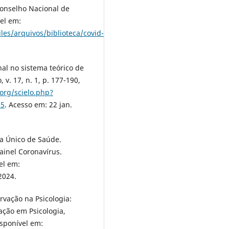
 Conselho Nacional de
vel em:
iles/arquivos/biblioteca/covid-
nal no sistema teórico de
 v. 17, n. 1, p. 177-190,
.org/scielo.php?
15
. Acesso em: 22 jan.
a Único de Saúde.
ainel Coronavírus.
el em:
2024.
rvação na Psicologia:
ação em Psicologia,
Disponível em: