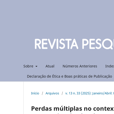
Sobre
Atual
Números Anteriores
Inde
Declaração de Ética e Boas práticas de Publicação
Início
/
Arquivos
/
v. 13 n. 33 (2025): Janeiro/Abril
Perdas múltiplas no conte