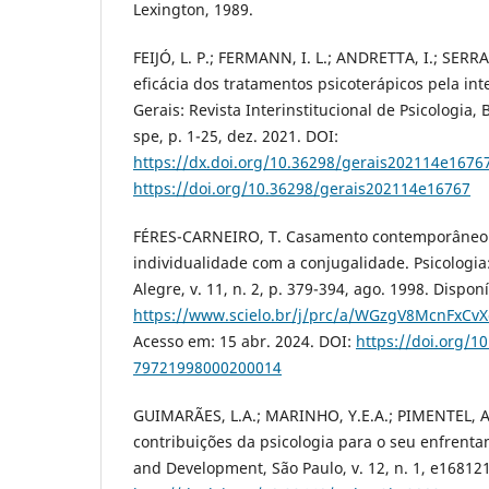
Lexington, 1989.
FEIJÓ, L. P.; FERMANN, I. L.; ANDRETTA, I.; SERRA
eficácia dos tratamentos psicoterápicos pela inte
Gerais: Revista Interinstitucional de Psicologia, B
spe, p. 1-25, dez. 2021. DOI:
https://dx.doi.org/10.36298/gerais202114e1676
https://doi.org/10.36298/gerais202114e16767
FÉRES-CARNEIRO, T. Casamento contemporâneo: o
individualidade com a conjugalidade. Psicologia: 
Alegre, v. 11, n. 2, p. 379-394, ago. 1998. Dispon
https://www.scielo.br/j/prc/a/WGzgV8McnFxCv
Acesso em: 15 abr. 2024. DOI:
https://doi.org/1
79721998000200014
GUIMARÃES, L.A.; MARINHO, Y.E.A.; PIMENTEL, A.
contribuições da psicologia para o seu enfrenta
and Development, São Paulo, v. 12, n. 1, e168121