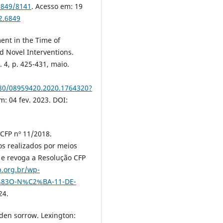
/6849/8141
. Acesso em: 19
i2.6849
nt in the Time of
 Novel Interventions.
. 4, p. 425-431, maio.
080/08959420.2020.1764320?
m: 04 fev. 2023. DOI:
FP nº 11/2018.
os realizados por meios
 e revoga a Resolução CFP
fp.org.br/wp-
%83O-N%C2%BA-11-DE-
24.
den sorrow. Lexington: