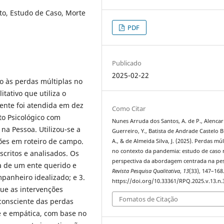
to, Estudo de Caso, Morte
PDF
Publicado
2025-02-22
do às perdas múltiplas no
tativo que utiliza o
iente foi atendida em dez
Como Citar
o Psicológico com
Nunes Arruda dos Santos, A. de P., Alencar
a Pessoa. Utilizou-se a
Guerreiro, Y., Batista de Andrade Castelo 
ções em roteiro de campo.
A., & de Almeida Silva, J. (2025). Perdas múl
no contexto da pandemia: estudo de caso 
critos e analisados. Os
perspectiva da abordagem centrada na pe
da de um ente querido e
Revista Pesquisa Qualitativa
,
13
(33), 147–168
panheiro idealizado; e 3.
https://doi.org/10.33361/RPQ.2025.v.13.n.
ue as intervenções
Fomatos de Citação
 consciente das perdas
e e empática, com base no