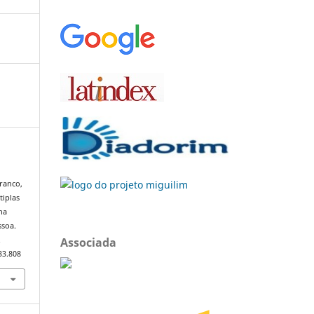
Branco,
tiplas
na
ssoa.
Associada
.
33.808