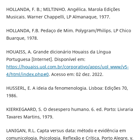
HOLLANDA, F. B.; MILTINHO. Angélica. Marola Edições
Musicais. Warner Chappelli, LP Almanaque, 1977.
HOLLANDA, F.B. Pedaço de Mim. Polygram/Philips. LP Chico
Buarque, 1978.
HOUAISS, A. Grande dicionário Houaiss da Língua
Portuguesa [Internet]. Disponível em:
https://houaiss.uol.com.br/corporativo/apps/uol_www/v5-
4/html/index.php#0
. Acesso em: 02 dez. 2022.
HUSSERL, E. A ideia da fenomenologia. Lisboa: Edições 70,
1986.
KIERKEGAARD, S. O desespero humano. 6. ed. Porto: Livraria
Tavares Martins, 1979.
LANIGAN, R.L. Capta versus data: método e evidência em
comunicologia. Psicologia. Reflexão e Crítica, Porto Alegre, v.