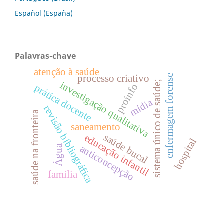
Español (España)
Palavras-chave
atenção à saúde
enfermagem forense
processo criativo
sistema único de saúde;
investigação qualitativa
proinfo
prática docente
mídia
revisão bibliográfica
saúde na fronteira
saneamento
saúde bucal
educação infantil
hospital
Água
anticoncepção
família