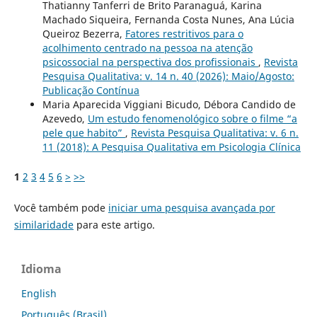
Thatianny Tanferri de Brito Paranaguá, Karina
Machado Siqueira, Fernanda Costa Nunes, Ana Lúcia
Queiroz Bezerra,
Fatores restritivos para o
acolhimento centrado na pessoa na atenção
psicossocial na perspectiva dos profissionais
,
Revista
Pesquisa Qualitativa: v. 14 n. 40 (2026): Maio/Agosto:
Publicação Contínua
Maria Aparecida Viggiani Bicudo, Débora Candido de
Azevedo,
Um estudo fenomenológico sobre o filme “a
pele que habito”
,
Revista Pesquisa Qualitativa: v. 6 n.
11 (2018): A Pesquisa Qualitativa em Psicologia Clí­nica
1
2
3
4
5
6
>
>>
Você também pode
iniciar uma pesquisa avançada por
similaridade
para este artigo.
Idioma
English
Português (Brasil)