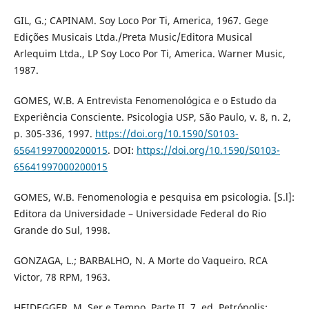
GIL, G.; CAPINAM. Soy Loco Por Ti, America, 1967. Gege
Edições Musicais Ltda./Preta Music/Editora Musical
Arlequim Ltda., LP Soy Loco Por Ti, America. Warner Music,
1987.
GOMES, W.B. A Entrevista Fenomenológica e o Estudo da
Experiência Consciente. Psicologia USP, São Paulo, v. 8, n. 2,
p. 305-336, 1997.
https://doi.org/10.1590/S0103-
65641997000200015
. DOI:
https://doi.org/10.1590/S0103-
65641997000200015
GOMES, W.B. Fenomenologia e pesquisa em psicologia. [S.l]:
Editora da Universidade – Universidade Federal do Rio
Grande do Sul, 1998.
GONZAGA, L.; BARBALHO, N. A Morte do Vaqueiro. RCA
Victor, 78 RPM, 1963.
HEIDEGGER, M. Ser e Tempo. Parte II. 7. ed. Petrópolis: