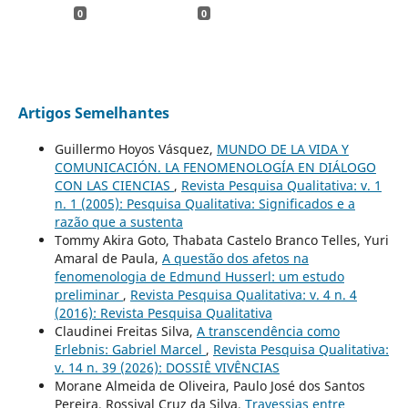
0
0
Artigos Semelhantes
Guillermo Hoyos Vásquez,
MUNDO DE LA VIDA Y
COMUNICACIÓN. LA FENOMENOLOGÍA EN DIÁLOGO
CON LAS CIENCIAS
,
Revista Pesquisa Qualitativa: v. 1
n. 1 (2005): Pesquisa Qualitativa: Significados e a
razão que a sustenta
Tommy Akira Goto, Thabata Castelo Branco Telles, Yuri
Amaral de Paula,
A questão dos afetos na
fenomenologia de Edmund Husserl: um estudo
preliminar
,
Revista Pesquisa Qualitativa: v. 4 n. 4
(2016): Revista Pesquisa Qualitativa
Claudinei Freitas Silva,
A transcendência como
Erlebnis: Gabriel Marcel
,
Revista Pesquisa Qualitativa:
v. 14 n. 39 (2026): DOSSIÊ VIVÊNCIAS
Morane Almeida de Oliveira, Paulo José dos Santos
Pereira, Rossival Cruz da Silva,
Travessias entre