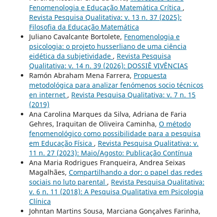
Fenomenologia e Educação Matemática Crítica
,
Revista Pesquisa Qualitativa: v. 13 n. 37 (2025):
Filosofia da Educação Matemática
Juliano Cavalcante Bortolete,
Fenomenologia e
psicologia: o projeto husserliano de uma ciência
eidética da subjetividade
,
Revista Pesquisa
Qualitativa: v. 14 n. 39 (2026): DOSSIÊ VIVÊNCIAS
Ramón Abraham Mena Farrera,
Propuesta
metodológica para analizar fenómenos socio técnicos
en internet
,
Revista Pesquisa Qualitativa: v. 7 n. 15
(2019)
Ana Carolina Marques da Silva, Adriana de Faria
Gehres, Iraquitan de Oliveira Caminha,
O método
fenomenológico como possibilidade para a pesquisa
em Educação Física
,
Revista Pesquisa Qualitativa: v.
11 n. 27 (2023): Maio/Agosto: Publicação Contínua
Ana Maria Rodrigues Franqueira, Andrea Seixas
Magalhães,
Compartilhando a dor: o papel das redes
sociais no luto parental
,
Revista Pesquisa Qualitativa:
v. 6 n. 11 (2018): A Pesquisa Qualitativa em Psicologia
Clí­nica
Johntan Martins Sousa, Marciana Gonçalves Farinha,