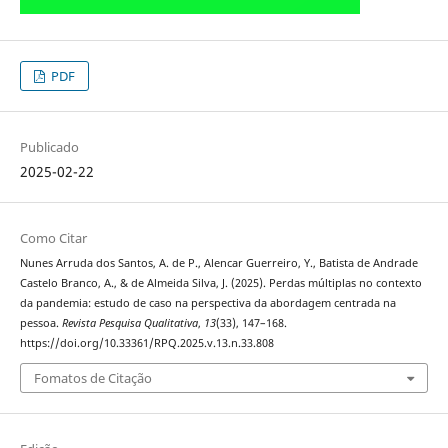
PDF
Publicado
2025-02-22
Como Citar
Nunes Arruda dos Santos, A. de P., Alencar Guerreiro, Y., Batista de Andrade
Castelo Branco, A., & de Almeida Silva, J. (2025). Perdas múltiplas no contexto
da pandemia: estudo de caso na perspectiva da abordagem centrada na
pessoa.
Revista Pesquisa Qualitativa
,
13
(33), 147–168.
https://doi.org/10.33361/RPQ.2025.v.13.n.33.808
Fomatos de Citação