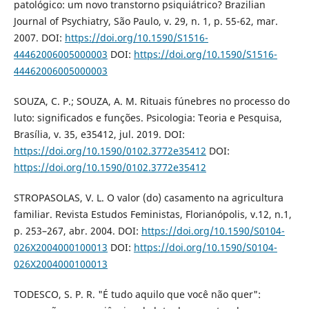
patológico: um novo transtorno psiquiátrico? Brazilian
Journal of Psychiatry, São Paulo, v. 29, n. 1, p. 55-62, mar.
2007. DOI:
https://doi.org/10.1590/S1516-
44462006005000003
DOI:
https://doi.org/10.1590/S1516-
44462006005000003
SOUZA, C. P.; SOUZA, A. M. Rituais fúnebres no processo do
luto: significados e funções. Psicologia: Teoria e Pesquisa,
Brasília, v. 35, e35412, jul. 2019. DOI:
https://doi.org/10.1590/0102.3772e35412
DOI:
https://doi.org/10.1590/0102.3772e35412
STROPASOLAS, V. L. O valor (do) casamento na agricultura
familiar. Revista Estudos Feministas, Florianópolis, v.12, n.1,
p. 253–267, abr. 2004. DOI:
https://doi.org/10.1590/S0104-
026X2004000100013
DOI:
https://doi.org/10.1590/S0104-
026X2004000100013
TODESCO, S. P. R. "É tudo aquilo que você não quer":