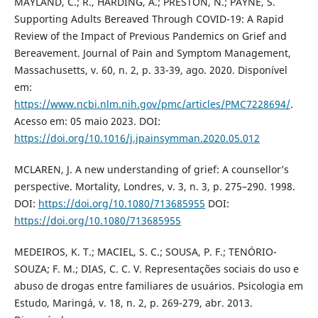
MAYLAND, C.; R., HARDING, A.; PRESTON, N.; PAYNE, S.
Supporting Adults Bereaved Through COVID-19: A Rapid
Review of the Impact of Previous Pandemics on Grief and
Bereavement. Journal of Pain and Symptom Management,
Massachusetts, v. 60, n. 2, p. 33-39, ago. 2020. Disponível
em:
https://www.ncbi.nlm.nih.gov/pmc/articles/PMC7228694/
.
Acesso em: 05 maio 2023. DOI:
https://doi.org/10.1016/j.jpainsymman.2020.05.012
MCLAREN, J. A new understanding of grief: A counsellor’s
perspective. Mortality, Londres, v. 3, n. 3, p. 275–290. 1998.
DOI:
https://doi.org/10.1080/713685955
DOI:
https://doi.org/10.1080/713685955
MEDEIROS, K. T.; MACIEL, S. C.; SOUSA, P. F.; TENÓRIO-
SOUZA; F. M.; DIAS, C. C. V. Representações sociais do uso e
abuso de drogas entre familiares de usuários. Psicologia em
Estudo, Maringá, v. 18, n. 2, p. 269-279, abr. 2013.