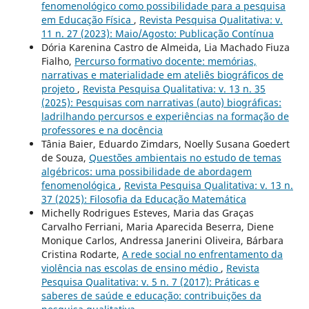
fenomenológico como possibilidade para a pesquisa
em Educação Física
,
Revista Pesquisa Qualitativa: v.
11 n. 27 (2023): Maio/Agosto: Publicação Contínua
Dória Karenina Castro de Almeida, Lia Machado Fiuza
Fialho,
Percurso formativo docente: memórias,
narrativas e materialidade em ateliês biográficos de
projeto
,
Revista Pesquisa Qualitativa: v. 13 n. 35
(2025): Pesquisas com narrativas (auto) biográficas:
ladrilhando percursos e experiências na formação de
professores e na docência
Tânia Baier, Eduardo Zimdars, Noelly Susana Goedert
de Souza,
Questões ambientais no estudo de temas
algébricos: uma possibilidade de abordagem
fenomenológica
,
Revista Pesquisa Qualitativa: v. 13 n.
37 (2025): Filosofia da Educação Matemática
Michelly Rodrigues Esteves, Maria das Graças
Carvalho Ferriani, Maria Aparecida Beserra, Diene
Monique Carlos, Andressa Janerini Oliveira, Bárbara
Cristina Rodarte,
A rede social no enfrentamento da
violência nas escolas de ensino médio
,
Revista
Pesquisa Qualitativa: v. 5 n. 7 (2017): Práticas e
saberes de saúde e educação: contribuições da