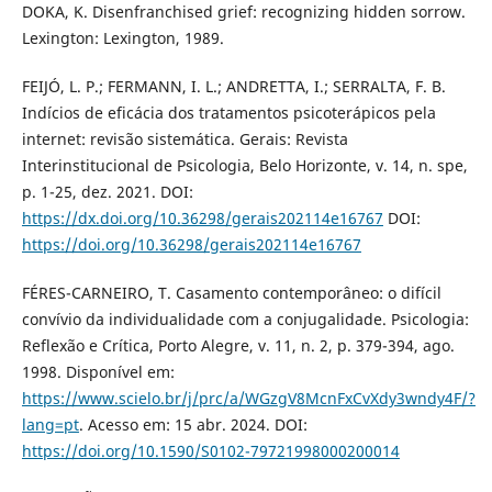
DOKA, K. Disenfranchised grief: recognizing hidden sorrow.
Lexington: Lexington, 1989.
FEIJÓ, L. P.; FERMANN, I. L.; ANDRETTA, I.; SERRALTA, F. B.
Indícios de eficácia dos tratamentos psicoterápicos pela
internet: revisão sistemática. Gerais: Revista
Interinstitucional de Psicologia, Belo Horizonte, v. 14, n. spe,
p. 1-25, dez. 2021. DOI:
https://dx.doi.org/10.36298/gerais202114e16767
DOI:
https://doi.org/10.36298/gerais202114e16767
FÉRES-CARNEIRO, T. Casamento contemporâneo: o difícil
convívio da individualidade com a conjugalidade. Psicologia:
Reflexão e Crítica, Porto Alegre, v. 11, n. 2, p. 379-394, ago.
1998. Disponível em:
https://www.scielo.br/j/prc/a/WGzgV8McnFxCvXdy3wndy4F/?
lang=pt
. Acesso em: 15 abr. 2024. DOI:
https://doi.org/10.1590/S0102-79721998000200014