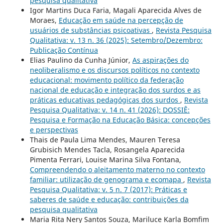
pesquisa qualitativa
Igor Martins Duca Faria, Magali Aparecida Alves de
Moraes,
Educação em saúde na percepção de
usuários de substâncias psicoativas
,
Revista Pesquisa
Qualitativa: v. 13 n. 36 (2025): Setembro/Dezembro:
Publicação Contínua
Elias Paulino da Cunha Júnior,
As aspirações do
neoliberalismo e os discursos políticos no contexto
educacional: movimento político da federação
nacional de educação e integração dos surdos e as
práticas educativas pedagógicas dos surdos
,
Revista
Pesquisa Qualitativa: v. 14 n. 41 (2026): DOSSIÊ:
Pesquisa e Formação na Educação Básica: concepções
e perspectivas
Thais de Paula Lima Mendes, Mauren Teresa
Grubisich Mendes Tacla, Rosangela Aparecida
Pimenta Ferrari, Louise Marina Silva Fontana,
Compreendendo o aleitamento materno no contexto
familiar: utilização de genograma e ecomapa
,
Revista
Pesquisa Qualitativa: v. 5 n. 7 (2017): Práticas e
saberes de saúde e educação: contribuições da
pesquisa qualitativa
Maria Rita Nery Santos Souza, Mariluce Karla Bomfim