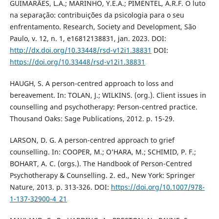
GUIMARÃES, L.A.; MARINHO, Y.E.A.; PIMENTEL, A.R.F. O luto
na separação: contribuições da psicologia para o seu
enfrentamento. Research, Society and Development, São
Paulo, v. 12, n. 1, e16812138831, jan. 2023. DOI:
http://dx.doi.org/10.33448/rsd-v12i1.38831
DOI:
https://doi.org/10.33448/rsd-v12i1.38831
HAUGH, S. A person-centred approach to loss and
bereavement. In: TOLAN, J.; WILKINS. (org.). Client issues in
counselling and psychotherapy: Person-centred practice.
Thousand Oaks: Sage Publications, 2012. p. 15-29.
LARSON, D. G. A person-centred approach to grief
counselling. In: COOPER, M.; O’HARA, M.; SCHIMID, P. F.;
BOHART, A. C. (orgs.). The Handbook of Person-Centred
Psychotherapy & Counselling. 2. ed., New York: Springer
Nature, 2013. p. 313-326. DOI:
https://doi.org/10.1007/978-
1-137-32900-4_21