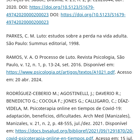
2020. DOI:
https://doi.org/10.5123/S1679-
49742020000200023
DOI:
https://doi.org/10.5123/S1679-
49742020000200023
PARKES, C. M. Luto: estudos sobre a perda na vida adulta.
São Paulo: Summus editorial, 1998.
RAMOS, V. A. O Processo de Luto. Revista Psicologia, São
Paulo, v. 12, n. 1, p. 13-24, set. 2016. Disponível em:
https://www.psicologia.pt/artigos/textos/A1021.pdf
. Acesso
em: 20 abr. 2024.
RODRÍGUEZ-CEBERIO M.; AGOSTINELLI, J.; DAVERIO R.;
BENEDICTO G.; COCOLA F.; JONES G.; CALLIGARO, C.; DÍAZ-
VIDELA, M. Psicoterapia online en tiempos de Covid-19:
adaptación, beneficios, dificultades. Arch Med (Manizales),
Manizales, v. 21, n. 2, p. 48-555, jul./dez. 2021. Disponível
em:
https://docs.bvsalud.org/biblioref/2021/09/1291870/20-
covid-psicoterapia-online-en-tiempos.pdf
. Acesso em: 15 jul.