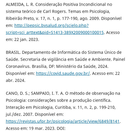
ALMEIDA, L. R. Consideração Positiva Incondicional no
sistema teórico de Carl Rogers. Temas em Psicologia,
Ribeirão Preto, v. 17, n. 1, p. 177-190, ago. 2009. Disponível
em:
http://pepsic.bvsalud.org/scielo.php?
script=sci_arttext&pid=S1413-389X2009000100015
. Acesso
em: 22 jan. 2023.
BRASIL. Departamento de Informática do Sistema Único de
Saúde. Secretaria de vigilância em Saúde e Ambiente. Painel
Coronavírus. Brasília, DF: Ministério da Saúde, 2024.
Disponível em:
https://covid.saude.gov.br/
. Acesso em: 22
abr. 2024.
CANO, D. S.; SAMPAIO, I. T. A. O método de observação na
Psicologia: considerações sobre a produção cientíﬁca.
Interação em Psicologia, Curitiba, v. 11, n. 2, p. 199-210,
jul./dez. 2007. Disponível em:
https://revistas.ufpr.br/psicologia/article/view/6849/8141
.
Acesso em: 19 mar. 2023. DOI: