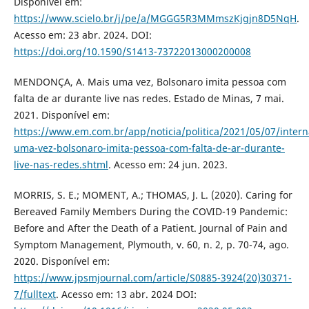
Disponível em:
https://www.scielo.br/j/pe/a/MGGG5R3MMmszKjgjn8D5NqH
.
Acesso em: 23 abr. 2024. DOI:
https://doi.org/10.1590/S1413-73722013000200008
MENDONÇA, A. Mais uma vez, Bolsonaro imita pessoa com
falta de ar durante live nas redes. Estado de Minas, 7 mai.
2021. Disponível em:
https://www.em.com.br/app/noticia/politica/2021/05/07/intern
uma-vez-bolsonaro-imita-pessoa-com-falta-de-ar-durante-
live-nas-redes.shtml
. Acesso em: 24 jun. 2023.
MORRIS, S. E.; MOMENT, A.; THOMAS, J. L. (2020). Caring for
Bereaved Family Members During the COVID-19 Pandemic:
Before and After the Death of a Patient. Journal of Pain and
Symptom Management, Plymouth, v. 60, n. 2, p. 70-74, ago.
2020. Disponível em:
https://www.jpsmjournal.com/article/S0885-3924(20)30371-
7/fulltext
. Acesso em: 13 abr. 2024 DOI: