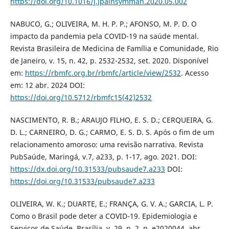
https://doi.org/10.1016/j.jpainsymman.2020.05.002
NABUCO, G.; OLIVEIRA, M. H. P. P.; AFONSO, M. P. D. O
impacto da pandemia pela COVID-19 na saúde mental.
Revista Brasileira de Medicina de Família e Comunidade, Rio
de Janeiro, v. 15, n. 42, p. 2532-2532, set. 2020. Disponível
em:
https://rbmfc.org.br/rbmfc/article/view/2532
. Acesso
em: 12 abr. 2024 DOI:
https://doi.org/10.5712/rbmfc15(42)2532
NASCIMENTO, R. B.; ARAUJO FILHO, E. S. D.; CERQUEIRA, G.
D. L.; CARNEIRO, D. G.; CARMO, E. S. D. S. Após o fim de um
relacionamento amoroso: uma revisão narrativa. Revista
PubSaúde, Maringá, v.7, a233, p. 1-17, ago. 2021. DOI:
https://dx.doi.org/10.31533/pubsaude7.a233
DOI:
https://doi.org/10.31533/pubsaude7.a233
OLIVEIRA, W. K.; DUARTE, E.; FRANÇA, G. V. A.; GARCIA, L. P.
Como o Brasil pode deter a COVID-19. Epidemiologia e
Serviços de Saúde, Brasília, v. 29, n. 2, p. e2020044, abr.