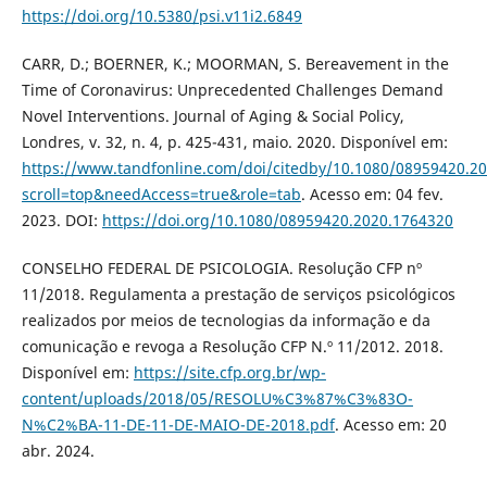
https://doi.org/10.5380/psi.v11i2.6849
CARR, D.; BOERNER, K.; MOORMAN, S. Bereavement in the
Time of Coronavirus: Unprecedented Challenges Demand
Novel Interventions. Journal of Aging & Social Policy,
Londres, v. 32, n. 4, p. 425-431, maio. 2020. Disponível em:
https://www.tandfonline.com/doi/citedby/10.1080/08959420.2
scroll=top&needAccess=true&role=tab
. Acesso em: 04 fev.
2023. DOI:
https://doi.org/10.1080/08959420.2020.1764320
CONSELHO FEDERAL DE PSICOLOGIA. Resolução CFP nº
11/2018. Regulamenta a prestação de serviços psicológicos
realizados por meios de tecnologias da informação e da
comunicação e revoga a Resolução CFP N.º 11/2012. 2018.
Disponível em:
https://site.cfp.org.br/wp-
content/uploads/2018/05/RESOLU%C3%87%C3%83O-
N%C2%BA-11-DE-11-DE-MAIO-DE-2018.pdf
. Acesso em: 20
abr. 2024.