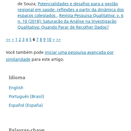
de Souza,
Potencialidades e desafios para a gestão
regional em saúde: reflexões a partir da dinâmica dos
espaços colegiados
,
Revista Pesquisa Qualitativa: v. 6
n. 10 (2018): Saturação da Análise na Investigação
Qualitativa: Quando Parar de Recolher Dados?
<<
<
1
2
3
4
5
6
7
8
9
10
>
>>
Você também pode
iniciar uma pesquisa avançada por
similaridade
para este artigo.
Idioma
English
Português (Brasil)
Español (España)
Palavras-chave