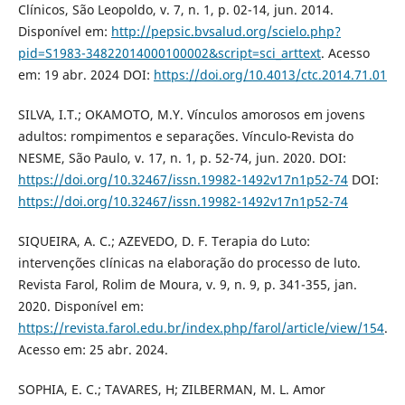
Clínicos, São Leopoldo, v. 7, n. 1, p. 02-14, jun. 2014.
Disponível em:
http://pepsic.bvsalud.org/scielo.php?
pid=S1983-34822014000100002&script=sci_arttext
. Acesso
em: 19 abr. 2024 DOI:
https://doi.org/10.4013/ctc.2014.71.01
SILVA, I.T.; OKAMOTO, M.Y. Vínculos amorosos em jovens
adultos: rompimentos e separações. Vínculo-Revista do
NESME, São Paulo, v. 17, n. 1, p. 52-74, jun. 2020. DOI:
https://doi.org/10.32467/issn.19982-1492v17n1p52-74
DOI:
https://doi.org/10.32467/issn.19982-1492v17n1p52-74
SIQUEIRA, A. C.; AZEVEDO, D. F. Terapia do Luto:
intervenções clínicas na elaboração do processo de luto.
Revista Farol, Rolim de Moura, v. 9, n. 9, p. 341-355, jan.
2020. Disponível em:
https://revista.farol.edu.br/index.php/farol/article/view/154
.
Acesso em: 25 abr. 2024.
SOPHIA, E. C.; TAVARES, H; ZILBERMAN, M. L. Amor