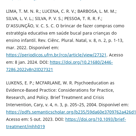
LIMA, T. M. N. R.; LUCENA, C. R. V.; BARBOSA, L. M. M.;
SILVA, L. V. L.; SILVA, P. V. S.; PESSOA, T. R. R. F.;
D'ASSUNÇÃO, V. C. S. C. O brincar de fazer compras como
estratégia educativa em saúde bucal para crianças do
ensino infantil. Rev. Ciênc. Plural. Natal, v. 8, n. 2, p. 1-13,
mar. 2022. Disponível em:
https://periodicos.ufrn.br/rcp/article/view/27321
. Acesso
em: 8 jan. 2024. DOI:
https://doi.org/10.21680/2446-
7286.2022v8n2ID27321
LUKENS, E. P.; MCFARLANE, W. R. Psychoeducation as
Evidence-Based Practice: Considerations for Practice,
Research, and Policy. Brief Treatment and Crisis
Intervention, Cary, v. 4, n. 3, p. 205–25, 2004. Disponível em:
https://pdfs.semanticscholar.org/b235/59da60e3709762a426
Acesso em: 5 out. 2023. DOI:
https://doi.org/10.1093/brief-
treatment/mhh019