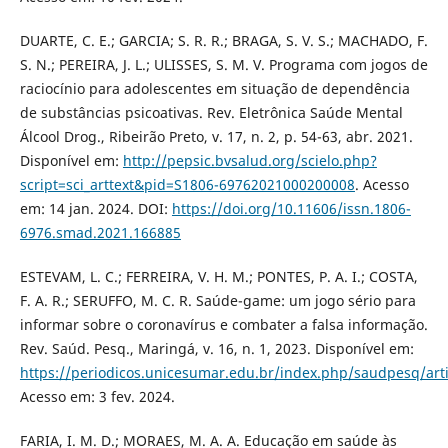
DUARTE, C. E.; GARCIA; S. R. R.; BRAGA, S. V. S.; MACHADO, F.
S. N.; PEREIRA, J. L.; ULISSES, S. M. V. Programa com jogos de
raciocínio para adolescentes em situação de dependência
de substâncias psicoativas. Rev. Eletrônica Saúde Mental
Álcool Drog., Ribeirão Preto, v. 17, n. 2, p. 54-63, abr. 2021.
Disponível em:
http://pepsic.bvsalud.org/scielo.php?
script=sci_arttext&pid=S1806-69762021000200008
. Acesso
em: 14 jan. 2024. DOI:
https://doi.org/10.11606/issn.1806-
6976.smad.2021.166885
ESTEVAM, L. C.; FERREIRA, V. H. M.; PONTES, P. A. I.; COSTA,
F. A. R.; SERUFFO, M. C. R. Saúde-game: um jogo sério para
informar sobre o coronavírus e combater a falsa informação.
Rev. Saúd. Pesq., Maringá, v. 16, n. 1, 2023. Disponível em:
https://periodicos.unicesumar.edu.br/index.php/saudpesq/art
Acesso em: 3 fev. 2024.
FARIA, I. M. D.; MORAES, M. A. A. Educação em saúde às