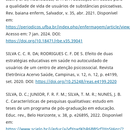
a qualidade de vida de usuários de substâncias psicoativas.
Rev. baiana enferm, Salvador, v. 35, abr. 2021. Disponível
em:
https://periodicos.ufba.br/index.php/enfermagem/article/vie
Acesso em: 7 jan. 2024. DOI:
https://doi.org/10.18471/rbe.v35.39041
SILVA C. C. R. DA; RODRIGUES C. F. DE S. Efeito de duas
estratégias educativas em saúde no autocuidado de
usuários de um centro de atenção psicossocial. Revista
Eletrônica Acervo Saúde, Campinas, v. 12, n. 12, p. e4199,
set. 2020. DOI:
https://doi.org/10.25248/reas.e4199.2020
SILVA, D. C.; JUNIOR, F. R. F. M.; SILVA, T. M. R.; NUNES, J. B.
C. Características de pesquisas qualitativas: estudo em
teses de um programa de pós-graduação em educação.
Educ. rev., Belo Horizonte, v. 38, p. e26895, 2022. Disponível
em:
https://www.scielo.br/j/edur/a/vfYpxdKhR6BBSrf3YpSHjqz/?