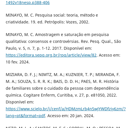
1492v18nesp.p388-406
MINAYO, M. C. Pesquisa social: teoria, método e
criatividade. 19. ed. Petrópolis: Vozes, 2002.
MINAYO, M. C. Amostragem e saturação em pesquisa
qualitativa: consensos e controvérsias. Rev. Pesq. Qual., São
Paulo, v. 5, n. 7, p. 1-12. 2017. Disponível em:
https://editora.sepq.org.br/rpq/article/view/82
. Acesso em:
10 fev. 2024.
MIZIARA, D. F. J.; NIMTZ, M. A.; KUZNIER, T. P.; MIRANDA, F.
M. A.; SOUZA, S. R. R. K.; BAIS, D. D. H.; PAES, M. R. História
de familiares sobre o cuidado da pessoa com dependência
química. Cogitare Enferm, Curitiba, v. 27, p. e81050, 2022.
Disponível em:
https://www.scielo.br/j/cenf/a/HDMzmLrb4n5wJYWDfzjy6zm/?
lang=pt&format=pdf
. Acesso em: 20 jan. 2024.