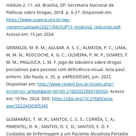
módulo 2. 11. ed. Brasília, DF: Secretaria Nacional de
Políticas sobre Drogas, 2018. p. 6-27. Disponível em:
https://www.supera.org.br/wp-
content/uploads/2021/04/SUP13_modulo2_reduzido.pdf
.
Acesso em: 15 jan 2024.
GRIMALDI, M. R. M.; AGUIAR, A. S. C.; ALMEIDA, P. C.; LIMA,
M. M. N.; ROSCOCHE, K. G. C.; OLIVEIRA, P. M. P.; SOARES, F.
M. M.; PAGLIUCA, L. M. F. Jogo de tabuleiro sobre drogas
psicoativas para pessoas com deficiência visual. Acta paul.
enferm. São Paulo, v. 35, p. eAPE0305345, jun. 2022.
Disponível em:
http://www.revenf.bvs.br/scielo.php?
script=sci_arttext&pid=S0103-21002022000100350
. Acesso
em: 10 fev. 2024. DOI:
https://doi.org/10.37689/acta-
ape/2022AO0305345
GUIMARÃES, T. M. R.; SANTOS, C. S. S.; CORRÊA, C. A.;
PIMENTEL, D. R.; SANTOS, D. C. D.; SANTOS, E. D. F.
Cuidados de Enfermagem a um Paciente Alcoolista Portador