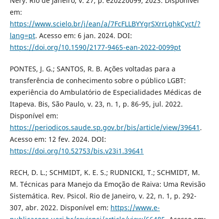
Nery. Rio de Janeiro, v. 27, p. e20220099, 2023. Disponível
em:
https://www.scielo.br/j/ean/a/7FcFLLBYYgrSXrrLghkCyct/?
lang=pt
. Acesso em: 6 jan. 2024. DOI:
https://doi.org/10.1590/2177-9465-ean-2022-0099pt
PONTES, J. G.; SANTOS, R. B. Ações voltadas para a
transferência de conhecimento sobre o público LGBT:
experiência do Ambulatório de Especialidades Médicas de
Itapeva. Bis, São Paulo, v. 23, n. 1, p. 86-95, jul. 2022.
Disponível em:
https://periodicos.saude.sp.gov.br/bis/article/view/39641
.
Acesso em: 12 fev. 2024. DOI:
https://doi.org/10.52753/bis.v23i1.39641
RECH, D. L.; SCHMIDT, K. E. S.; RUDNICKI, T.; SCHMIDT, M.
M. Técnicas para Manejo da Emoção de Raiva: Uma Revisão
Sistemática. Rev. Psicol. Rio de Janeiro, v. 22, n. 1, p. 292-
307, abr. 2022. Disponível em:
https://www.e-