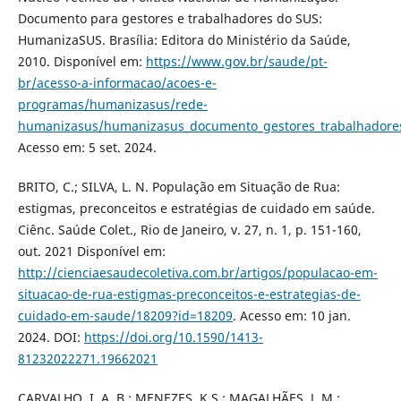
Documento para gestores e trabalhadores do SUS:
HumanizaSUS. Brasília: Editora do Ministério da Saúde,
2010. Disponível em:
https://www.gov.br/saude/pt-
br/acesso-a-informacao/acoes-e-
programas/humanizasus/rede-
humanizasus/humanizasus_documento_gestores_trabalhadores
Acesso em: 5 set. 2024.
BRITO, C.; SILVA, L. N. População em Situação de Rua:
estigmas, preconceitos e estratégias de cuidado em saúde.
Ciênc. Saúde Colet., Rio de Janeiro, v. 27, n. 1, p. 151-160,
out. 2021 Disponível em:
http://cienciaesaudecoletiva.com.br/artigos/populacao-em-
situacao-de-rua-estigmas-preconceitos-e-estrategias-de-
cuidado-em-saude/18209?id=18209
. Acesso em: 10 jan.
2024. DOI:
https://doi.org/10.1590/1413-
81232022271.19662021
CARVALHO, I. A. B.; MENEZES, K.S.; MAGALHÃES, J. M.;