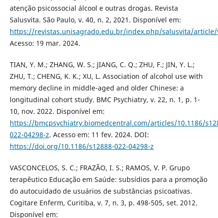
atenção psicossocial álcool e outras drogas. Revista
Salusvita. São Paulo, v. 40, n. 2, 2021. Disponível em:
https://revistas.unisagrado.edu.br/index.php/salusvita/article
Acesso: 19 mar. 2024.
TIAN, Y. M.; ZHANG, W. S.; JIANG, C. Q.; ZHU, F.; JIN, Y. L.;
ZHU, T.; CHENG, K. K.; XU, L. Association of alcohol use with
memory decline in middle-aged and older Chinese: a
longitudinal cohort study. BMC Psychiatry, v. 22, n. 1, p. 1-
10, nov. 2022. Disponível em:
https://bmcpsychiatry.biomedcentral.com/articles/10.1186/s12
022-04298-z
. Acesso em: 11 fev. 2024. DOI:
https://doi.org/10.1186/s12888-022-04298-z
VASCONCELOS, S. C.; FRAZÃO, I. S.; RAMOS, V. P. Grupo
terapêutico Educação em Saúde: subsídios para a promoção
do autocuidado de usuários de substâncias psicoativas.
Cogitare Enferm, Curitiba, v. 7, n. 3, p. 498-505, set. 2012.
Disponível em: