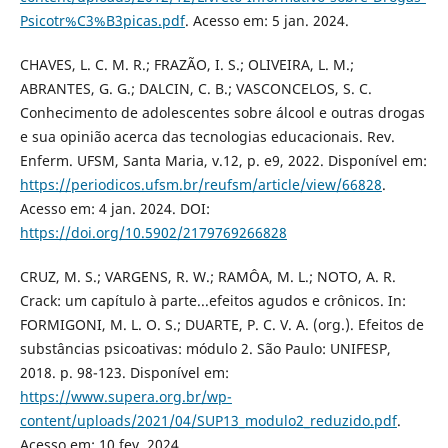
Psicotr%C3%B3picas.pdf
. Acesso em: 5 jan. 2024.
CHAVES, L. C. M. R.; FRAZÃO, I. S.; OLIVEIRA, L. M.;
ABRANTES, G. G.; DALCIN, C. B.; VASCONCELOS, S. C.
Conhecimento de adolescentes sobre álcool e outras drogas
e sua opinião acerca das tecnologias educacionais. Rev.
Enferm. UFSM, Santa Maria, v.12, p. e9, 2022. Disponível em:
https://periodicos.ufsm.br/reufsm/article/view/66828
.
Acesso em: 4 jan. 2024. DOI:
https://doi.org/10.5902/2179769266828
CRUZ, M. S.; VARGENS, R. W.; RAMÔA, M. L.; NOTO, A. R.
Crack: um capítulo à parte...efeitos agudos e crônicos. In:
FORMIGONI, M. L. O. S.; DUARTE, P. C. V. A. (org.). Efeitos de
substâncias psicoativas: módulo 2. São Paulo: UNIFESP,
2018. p. 98-123. Disponível em:
https://www.supera.org.br/wp-
content/uploads/2021/04/SUP13_modulo2_reduzido.pdf
.
Acesso em: 10 fev. 2024.