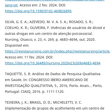
lang=pt
. Acesso em: 2 fev. 2024. DOI:
https://doi.org/10.1590/0102-469826895
SILVA, G. E. A.; AZEVEDO, M. V. A. S. A.; ROSADO, S. R.;
COELHO, K. R.; OLIVEIRA, F. Vivências de usuários de álcool e
outras drogas em um centro de atenção psicossocial.
Nursing, Osasco, v. 23, n. 269, p. 4683–4694, out. 2020.
Disponível em:
https://revistanursing.com.br/index.php/revistanursing/articl
Acesso em: 11 fev. 2024. DOI:
https://doi.org/10.36489/nursing.2020v23i269p4683-4694
TAQUETTE, S. R. Análise de Dados de Pesquisa Qualitativa
em Saúde. In: CONGRESSO IBERO-AMERICANO DE
INVESTIGAÇÃO QUALITATIVA, 5., 2016, Porto. Anais... Porto,
Portugal: CIAIQ, 2016. p. 1111-1120.
TEIXEIRA, J. K.; BRASIL, D. D.; MICHELETTI, V. C.
Implementação de grupos de acolhimento em um centro de