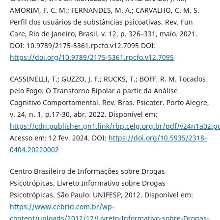
AMORIM, F. C. M.; FERNANDES, M. A.; CARVALHO, C. M. S.
Perfil dos usuários de substâncias psicoativas. Rev. Fun
Care, Rio de Janeiro, Brasil, v. 12, p. 326–331, maio. 2021.
DOI: 10.9789/2175-5361.rpcfo.v12.7095 DOI:
https://doi.org/10.9789/2175-5361.rpcfo.v12.7095
CASSINELLI, T.; GUZZO, J. F.; RUCKS, T.; BOFF, R. M. Tocados
pelo Fogo: O Transtorno Bipolar a partir da Análise
Cognitivo Comportamental. Rev. Bras. Psicoter. Porto Alegre,
v. 24, n. 1, p.17-30, abr. 2022. Disponível em:
https://cdn.publisher.gn1.link/rbp.celg.org.br/pdf/v24n1a02.p
Acesso em: 12 fev. 2024. DOI:
https://doi.org/10.5935/2318-
0404.20220002
Centro Brasileiro de Informações sobre Drogas
Psicotrópicas. Livreto Informativo sobre Drogas
Psicotrópicas. São Paulo: UNIFESP, 2012. Disponível em:
https://www.cebrid.com.br/wp-
content/uploads/2012/12/Livreto-Informativo-sobre-Drogas-