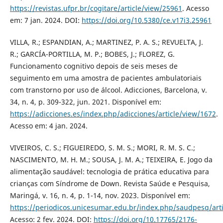
https://revistas.ufpr.br/cogitare/article/view/25961
. Acesso
em: 7 jan. 2024. DOI:
https://doi.org/10.5380/ce.v17i3.25961
VILLA, R.; ESPANDIAN, A.; MARTINEZ, P. A. S.; REVUELTA, J.
R.; GARCÍA-PORTILLA, M. P.; BOBES, J.; FLOREZ, G.
Funcionamento cognitivo depois de seis meses de
seguimento em uma amostra de pacientes ambulatoriais
com transtorno por uso de álcool. Adicciones, Barcelona, v.
34, n. 4, p. 309-322, jun. 2021. Disponível em:
https://adicciones.es/index.php/adicciones/article/view/1672
.
Acesso em: 4 jan. 2024.
VIVEIROS, C. S.; FIGUEIREDO, S. M. S.; MORI, R. M. S. C.;
NASCIMENTO, M. H. M.; SOUSA, J. M. A.; TEIXEIRA, E. Jogo da
alimentação saudável: tecnologia de prática educativa para
crianças com Síndrome de Down. Revista Saúde e Pesquisa,
Maringá, v. 16, n. 4, p. 1-14, nov. 2023. Disponível em:
https://periodicos.unicesumar.edu.br/index.php/saudpesq/art
Acesso: 2 fev. 2024. DOI:
https://doi.org/10.17765/2176-