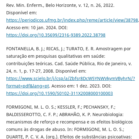
Rev. Min. Enferm., Belo Horizonte, v. 12, n. 26, 2022.
Disponível em:
https://periodicos.ufmg.br/index.php/reme/article/view/38798
Acesso em: 10 jan. 2024. DOI:
https://doi.org/10.35699/2316-9389.2022.38798
FONTANELLA, B. J.; RICAS, J.; TURATO, E. R. Amostragem por
saturação em pesquisas qualitativas em saúde:
contribuições teóricas. Cad. Saúde Pública, Rio de Janeiro, v.
24, n. 1, p. 17-27, 2008. Disponível em:
https://www.scielo.br/j/csp/a/Zbfsr8DcW5YNWVkymVByhrN/?
format=pdf&lang=pt
. Acesso em: 1 dez. 2023. DOI:
https://doi.org/10.1590/S0102-311X2008000100003
FORMIGONI, M. L. O. S.; KESSLER, F.; PECHANSKY, F.;
BALDISSEROTTO, C. F. P.; ABRAHÃO, K. P. Neurobiologia:
mecanismos de reforço e recompensa e os efeitos biológicos
comuns às drogas de abuso. In: FORMIGONI, M. L. O. S.;
DUARTE, P. C. V. A. (org.). Efeitos de substâncias psicoativas: