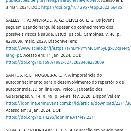
publicacoes.uerj.br/revispsi/article/view/66485
. Acesso em:
3 mar. 2024. DOI:
https://doi.org/10.12957/epp.2022.66485
SALLES, T. V.; ANDRADE, A. G.; OLIVEIRA, L. G. Os jovens
seguem usando narguilé apesar do conhecimento dos
possíveis riscos à saúde. Estud. psicol., Campinas, v. 40, p.
e230009, maio. 2023. Disponível em:
https://www.scielo.br/j/estpsi/a/hBYPVYYM6Qm5yBgxLDqFN4t/
lang=pt
. Acesso em: 11 jan. 2024. DOI:
https://doi.org/10.1590/1982-0275202340e230009
SANTOS, R. L.; NOGUEIRA, C. P. A importância do
autoconhecimento para o desenvolvimento do repertório de
autocontrole. ID on line Rev. Psicol., Jaboatão dos
Guararapes, v. 14, n. 49, p. 64-81, fev. 2020. Disponível em:
https://idonline.emnuvens.com.br/id/article/download/2311/3
Acesso em: 3 jan. 2024. DOI:
https://doi.org/10.14295/idonline.v14i49.2311
SILVA, C. C.; RODRIGUES, C. F. S. A Educação em Saúde para