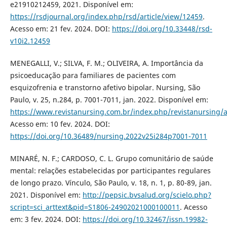
e21910212459, 2021. Disponível em:
https://rsdjournal.org/index.php/rsd/article/view/12459
.
Acesso em: 21 fev. 2024. DOI:
https://doi.org/10.33448/rsd-
v10i2.12459
MENEGALLI, V.; SILVA, F. M.; OLIVEIRA, A. Importância da
psicoeducação para familiares de pacientes com
esquizofrenia e transtorno afetivo bipolar. Nursing, São
Paulo, v. 25, n.284, p. 7001-7011, jan. 2022. Disponível em:
https://www.revistanursing.com.br/index.php/revistanursing/a
Acesso em: 10 fev. 2024. DOI:
https://doi.org/10.36489/nursing.2022v25i284p7001-7011
MINARÉ, N. F.; CARDOSO, C. L. Grupo comunitário de saúde
mental: relações estabelecidas por participantes regulares
de longo prazo. Vínculo, São Paulo, v. 18, n. 1, p. 80-89, jan.
2021. Disponível em:
http://pepsic.bvsalud.org/scielo.php?
script=sci_arttext&pid=S1806-24902021000100011
. Acesso
em: 3 fev. 2024. DOI:
https://doi.org/10.32467/issn.19982-