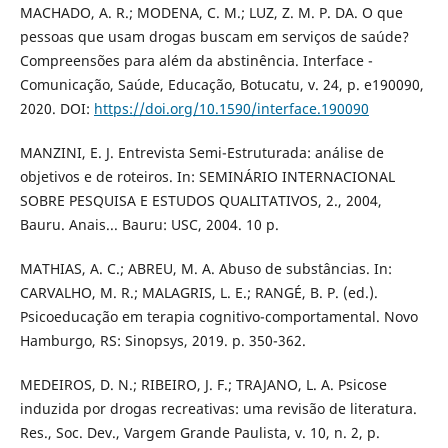
MACHADO, A. R.; MODENA, C. M.; LUZ, Z. M. P. DA. O que
pessoas que usam drogas buscam em serviços de saúde?
Compreensões para além da abstinência. Interface -
Comunicação, Saúde, Educação, Botucatu, v. 24, p. e190090,
2020. DOI:
https://doi.org/10.1590/interface.190090
MANZINI, E. J. Entrevista Semi-Estruturada: análise de
objetivos e de roteiros. In: SEMINÁRIO INTERNACIONAL
SOBRE PESQUISA E ESTUDOS QUALITATIVOS, 2., 2004,
Bauru. Anais... Bauru: USC, 2004. 10 p.
MATHIAS, A. C.; ABREU, M. A. Abuso de substâncias. In:
CARVALHO, M. R.; MALAGRIS, L. E.; RANGÉ, B. P. (ed.).
Psicoeducação em terapia cognitivo-comportamental. Novo
Hamburgo, RS: Sinopsys, 2019. p. 350-362.
MEDEIROS, D. N.; RIBEIRO, J. F.; TRAJANO, L. A. Psicose
induzida por drogas recreativas: uma revisão de literatura.
Res., Soc. Dev., Vargem Grande Paulista, v. 10, n. 2, p.