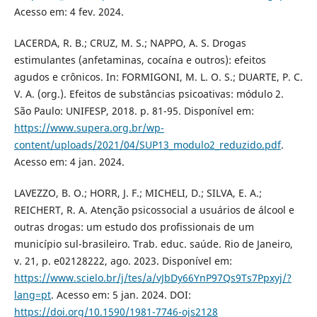
Acesso em: 4 fev. 2024.
LACERDA, R. B.; CRUZ, M. S.; NAPPO, A. S. Drogas
estimulantes (anfetaminas, cocaína e outros): efeitos
agudos e crônicos. In: FORMIGONI, M. L. O. S.; DUARTE, P. C.
V. A. (org.). Efeitos de substâncias psicoativas: módulo 2.
São Paulo: UNIFESP, 2018. p. 81-95. Disponível em:
https://www.supera.org.br/wp-
content/uploads/2021/04/SUP13_modulo2_reduzido.pdf
.
Acesso em: 4 jan. 2024.
LAVEZZO, B. O.; HORR, J. F.; MICHELI, D.; SILVA, E. A.;
REICHERT, R. A. Atenção psicossocial a usuários de álcool e
outras drogas: um estudo dos profissionais de um
município sul-brasileiro. Trab. educ. saúde. Rio de Janeiro,
v. 21, p. e02128222, ago. 2023. Disponível em:
https://www.scielo.br/j/tes/a/vJbDy66YnP97Qs9Ts7Ppxyj/?
lang=pt
. Acesso em: 5 jan. 2024. DOI:
https://doi.org/10.1590/1981-7746-ojs2128