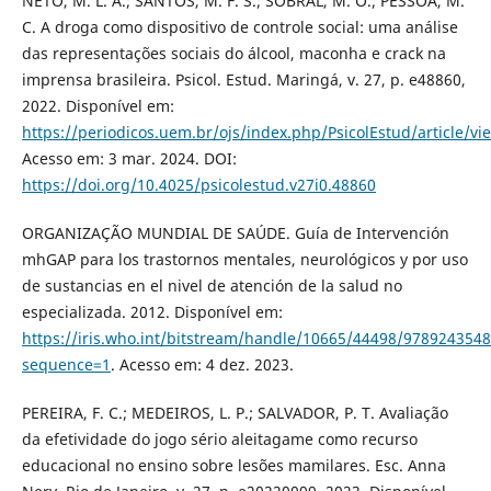
NETO, M. L. A.; SANTOS, M. F. S.; SOBRAL, M. O.; PESSOA, M.
C. A droga como dispositivo de controle social: uma análise
das representações sociais do álcool, maconha e crack na
imprensa brasileira. Psicol. Estud. Maringá, v. 27, p. e48860,
2022. Disponível em:
https://periodicos.uem.br/ojs/index.php/PsicolEstud/article/
Acesso em: 3 mar. 2024. DOI:
https://doi.org/10.4025/psicolestud.v27i0.48860
ORGANIZAÇÃO MUNDIAL DE SAÚDE. Guía de Intervención
mhGAP para los trastornos mentales, neurológicos y por uso
de sustancias en el nivel de atención de la salud no
especializada. 2012. Disponível em:
https://iris.who.int/bitstream/handle/10665/44498/978924354
sequence=1
. Acesso em: 4 dez. 2023.
PEREIRA, F. C.; MEDEIROS, L. P.; SALVADOR, P. T. Avaliação
da efetividade do jogo sério aleitagame como recurso
educacional no ensino sobre lesões mamilares. Esc. Anna