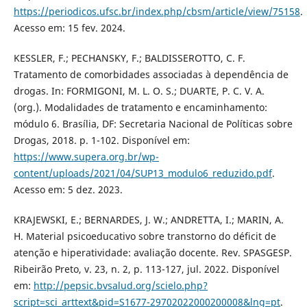
https://periodicos.ufsc.br/index.php/cbsm/article/view/75158
.
Acesso em: 15 fev. 2024.
KESSLER, F.; PECHANSKY, F.; BALDISSEROTTO, C. F.
Tratamento de comorbidades associadas à dependência de
drogas. In: FORMIGONI, M. L. O. S.; DUARTE, P. C. V. A.
(org.). Modalidades de tratamento e encaminhamento:
módulo 6. Brasília, DF: Secretaria Nacional de Políticas sobre
Drogas, 2018. p. 1-102. Disponível em:
https://www.supera.org.br/wp-
content/uploads/2021/04/SUP13_modulo6_reduzido.pdf
.
Acesso em: 5 dez. 2023.
KRAJEWSKI, E.; BERNARDES, J. W.; ANDRETTA, I.; MARIN, A.
H. Material psicoeducativo sobre transtorno do déficit de
atenção e hiperatividade: avaliação docente. Rev. SPASGESP.
Ribeirão Preto, v. 23, n. 2, p. 113-127, jul. 2022. Disponível
em:
http://pepsic.bvsalud.org/scielo.php?
script=sci_arttext&pid=S1677-29702022000200008&lng=pt
.