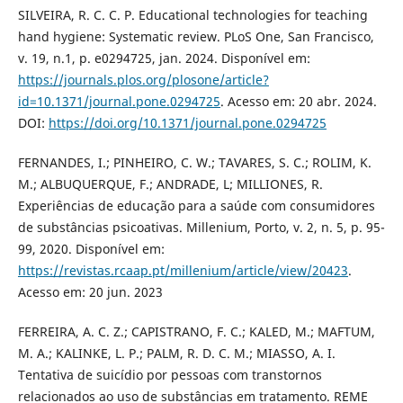
SILVEIRA, R. C. C. P. Educational technologies for teaching
hand hygiene: Systematic review. PLoS One, San Francisco,
v. 19, n.1, p. e0294725, jan. 2024. Disponível em:
https://journals.plos.org/plosone/article?
id=10.1371/journal.pone.0294725
. Acesso em: 20 abr. 2024.
DOI:
https://doi.org/10.1371/journal.pone.0294725
FERNANDES, I.; PINHEIRO, C. W.; TAVARES, S. C.; ROLIM, K.
M.; ALBUQUERQUE, F.; ANDRADE, L; MILLIONES, R.
Experiências de educação para a saúde com consumidores
de substâncias psicoativas. Millenium, Porto, v. 2, n. 5, p. 95-
99, 2020. Disponível em:
https://revistas.rcaap.pt/millenium/article/view/20423
.
Acesso em: 20 jun. 2023
FERREIRA, A. C. Z.; CAPISTRANO, F. C.; KALED, M.; MAFTUM,
M. A.; KALINKE, L. P.; PALM, R. D. C. M.; MIASSO, A. I.
Tentativa de suicídio por pessoas com transtornos
relacionados ao uso de substâncias em tratamento. REME