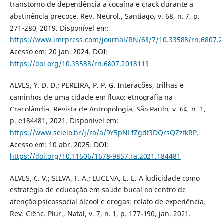
transtorno de dependência a cocaína e crack durante a
abstinência precoce. Rev. Neurol., Santiago, v. 68, n. 7, p.
271-280, 2019. Disponível em:
https://www.imrpress.com/journal/RN/68/7/10.33588/rn.6807.
Acesso em: 20 jan. 2024. DOI:
https://doi.org/10.33588/rn.6807.2018119
ALVES, Y. D. D.; PEREIRA, P. P. G. Interações, trilhas e
caminhos de uma cidade em fluxo: etnografia na
Cracolândia. Revista de Antropologia, São Paulo, v. 64, n. 1,
p. e184481, 2021. Disponível em:
https://www.scielo.br/j/ra/a/9Y5pNLfZgdt3DQrsQZzfkRP
.
Acesso em: 10 abr. 2025. DOI:
https://doi.org/10.11606/1678-9857.ra.2021.184481
ALVES, C. V.; SILVA, T. A.; LUCENA, E. E. A ludicidade como
estratégia de educação em saúde bucal no centro de
atenção psicossocial álcool e drogas: relato de experiência.
Rev. Ciênc. Plur., Natal, v. 7, n. 1, p. 177-190, jan. 2021.