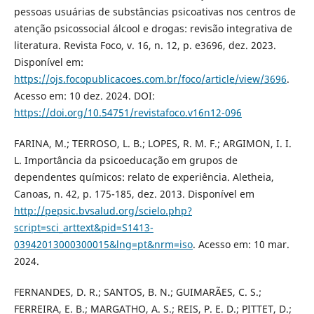
pessoas usuárias de substâncias psicoativas nos centros de
atenção psicossocial álcool e drogas: revisão integrativa de
literatura. Revista Foco, v. 16, n. 12, p. e3696, dez. 2023.
Disponível em:
https://ojs.focopublicacoes.com.br/foco/article/view/3696
.
Acesso em: 10 dez. 2024. DOI:
https://doi.org/10.54751/revistafoco.v16n12-096
FARINA, M.; TERROSO, L. B.; LOPES, R. M. F.; ARGIMON, I. I.
L. Importância da psicoeducação em grupos de
dependentes químicos: relato de experiência. Aletheia,
Canoas, n. 42, p. 175-185, dez. 2013. Disponível em
http://pepsic.bvsalud.org/scielo.php?
script=sci_arttext&pid=S1413-
03942013000300015&lng=pt&nrm=iso
. Acesso em: 10 mar.
2024.
FERNANDES, D. R.; SANTOS, B. N.; GUIMARÃES, C. S.;
FERREIRA, E. B.; MARGATHO, A. S.; REIS, P. E. D.; PITTET, D.;