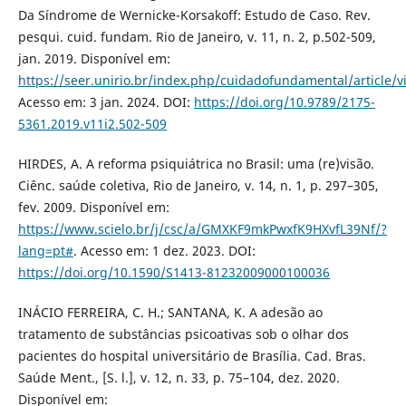
Da Síndrome de Wernicke-Korsakoff: Estudo de Caso. Rev.
pesqui. cuid. fundam. Rio de Janeiro, v. 11, n. 2, p.502-509,
jan. 2019. Disponível em:
https://seer.unirio.br/index.php/cuidadofundamental/article/
Acesso em: 3 jan. 2024. DOI:
https://doi.org/10.9789/2175-
5361.2019.v11i2.502-509
HIRDES, A. A reforma psiquiátrica no Brasil: uma (re)visão.
Ciênc. saúde coletiva, Rio de Janeiro, v. 14, n. 1, p. 297–305,
fev. 2009. Disponível em:
https://www.scielo.br/j/csc/a/GMXKF9mkPwxfK9HXvfL39Nf/?
lang=pt#
. Acesso em: 1 dez. 2023. DOI:
https://doi.org/10.1590/S1413-81232009000100036
INÁCIO FERREIRA, C. H.; SANTANA, K. A adesão ao
tratamento de substâncias psicoativas sob o olhar dos
pacientes do hospital universitário de Brasília. Cad. Bras.
Saúde Ment., [S. l.], v. 12, n. 33, p. 75–104, dez. 2020.
Disponível em: