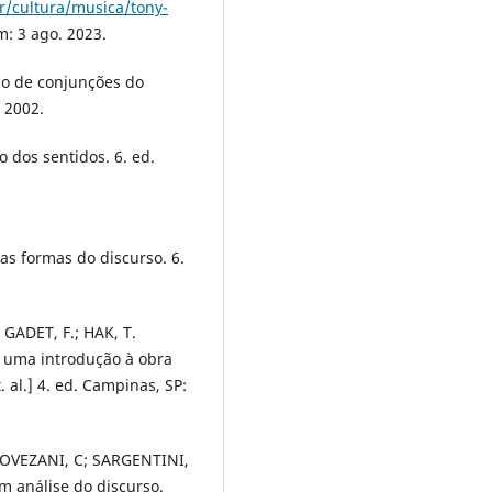
r/cultura/musica/tony-
: 3 ago. 2023.
o de conjunções do
 2002.
 dos sentidos. 6. ed.
s formas do discurso. 6.
 GADET, F.; HAK, T.
: uma introdução à obra
 al.] 4. ed. Campinas, SP:
PIOVEZANI, C; SARGENTINI,
m análise do discurso.