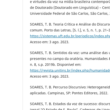
e virtudes da voz na mídia brasileira contempor
de Doutorado (Doutorado em Linguística) – Cen
Universidade Federal de São Carlos, São Carlos,
SOARES, T. B. Teoria Crítica e Análise do Discur
comum. Porto das Letras, [S. l.], v. 5, n. 1, p. 21
https://sistemas.uft.edu.br/periodicos/index.ph
Acesso em: 3 ago. 2023.
SOARES, T. B. Sentidos da voz: uma análise das
presentes no campo da oratória. Humanidades & 
n. 8, s.p. 2019b. Disponível em:
https://revista.unitins.br/index.php/humanidad
Acesso em: 3 ago. 2023.
SOARES, T. B. Percurso Discursivo: Heterogenei
aplicadas. Campinas, SP: Pontes Editores, 2022.
SOARES, T. B. Estados da voz de sucesso: discur
jornal “O Estado de S. Paulo”. Cadernos de Lin