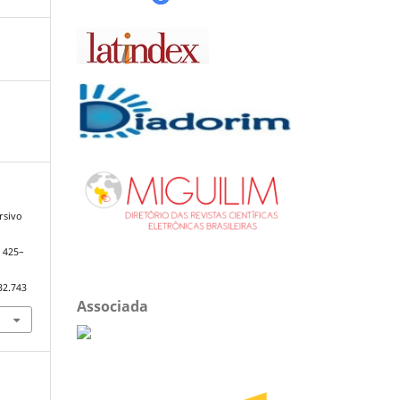
rsivo
, 425–
32.743
Associada