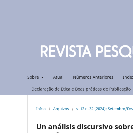
Sobre
Atual
Números Anteriores
Inde
Declaração de Ética e Boas práticas de Publicação
Início
/
Arquivos
/
v. 12 n. 32 (2024): Setembro/D
Un análisis discursivo sobre