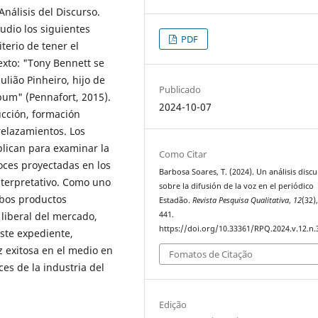
Análisis del Discurso.
tudio los siguientes
PDF
iterio de tener el
exto: "Tony Bennett se
lião Pinheiro, hijo de
Publicado
bum" (Pennafort, 2015).
2024-10-07
ucción, formación
trelazamientos. Los
plican para examinar la
Como Citar
voces proyectadas en los
Barbosa Soares, T. (2024). Un análisis discu
nterpretativo. Como uno
sobre la difusión de la voz en el periódico
mbos productos
Estadão.
Revista Pesquisa Qualitativa
,
12
(32)
 liberal del mercado,
441.
https://doi.org/10.33361/RPQ.2024.v.12.n.
este expediente,
 exitosa en el medio en
Fomatos de Citação
es de la industria del
Edição