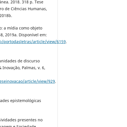
ânea. 2018. 318 p. Tese
tro de Ciências Humanas,
 2018b.
so: a mídia como objeto
–38, 2019a. Disponível em:
p/portodasletras/article/view/6159
.
 unidades de discurso
Inovação, Palmas, v. 6,
eseinovacao/article/view/929
.
dades epistemológicas
sividades presentes no
guagem e Sociedade,