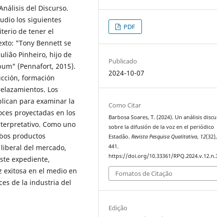
Análisis del Discurso.
tudio los siguientes
PDF
iterio de tener el
exto: "Tony Bennett se
lião Pinheiro, hijo de
Publicado
bum" (Pennafort, 2015).
2024-10-07
ucción, formación
trelazamientos. Los
plican para examinar la
Como Citar
voces proyectadas en los
Barbosa Soares, T. (2024). Un análisis discu
nterpretativo. Como uno
sobre la difusión de la voz en el periódico
mbos productos
Estadão.
Revista Pesquisa Qualitativa
,
12
(32)
 liberal del mercado,
441.
https://doi.org/10.33361/RPQ.2024.v.12.n.
este expediente,
 exitosa en el medio en
Fomatos de Citação
es de la industria del
Edição