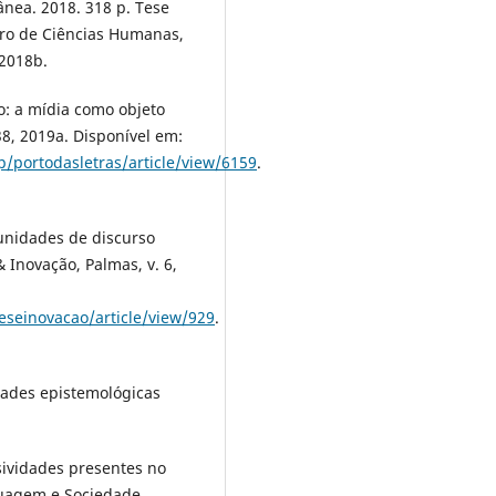
ânea. 2018. 318 p. Tese
tro de Ciências Humanas,
 2018b.
so: a mídia como objeto
–38, 2019a. Disponível em:
p/portodasletras/article/view/6159
.
 unidades de discurso
Inovação, Palmas, v. 6,
eseinovacao/article/view/929
.
dades epistemológicas
sividades presentes no
guagem e Sociedade,