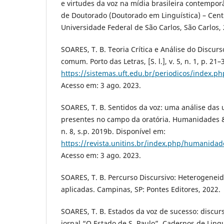
e virtudes da voz na mídia brasileira contempor
de Doutorado (Doutorado em Linguística) – Cen
Universidade Federal de São Carlos, São Carlos,
SOARES, T. B. Teoria Crítica e Análise do Discur
comum. Porto das Letras, [S. l.], v. 5, n. 1, p. 21
https://sistemas.uft.edu.br/periodicos/index.ph
Acesso em: 3 ago. 2023.
SOARES, T. B. Sentidos da voz: uma análise das
presentes no campo da oratória. Humanidades & 
n. 8, s.p. 2019b. Disponível em:
https://revista.unitins.br/index.php/humanidad
Acesso em: 3 ago. 2023.
SOARES, T. B. Percurso Discursivo: Heterogenei
aplicadas. Campinas, SP: Pontes Editores, 2022.
SOARES, T. B. Estados da voz de sucesso: discur
jornal “O Estado de S. Paulo”. Cadernos de Lin