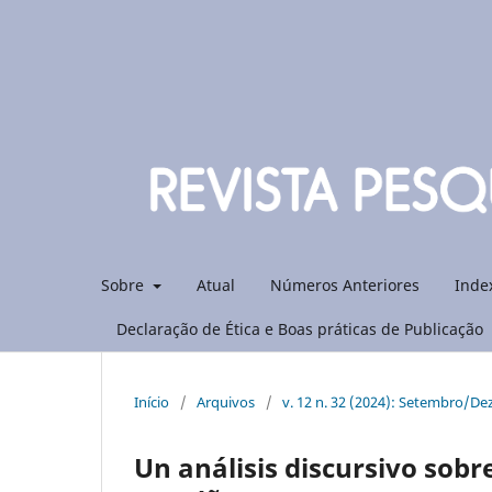
Sobre
Atual
Números Anteriores
Inde
Declaração de Ética e Boas práticas de Publicação
Início
/
Arquivos
/
v. 12 n. 32 (2024): Setembro/D
Un análisis discursivo sobre