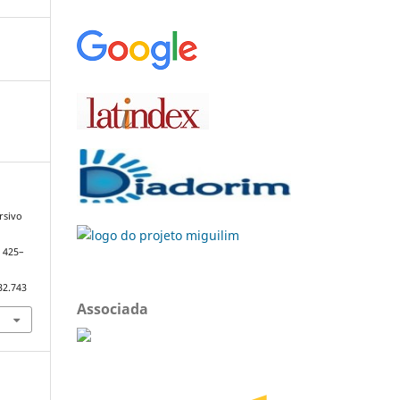
rsivo
, 425–
32.743
Associada