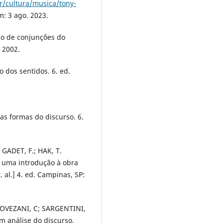
r/cultura/musica/tony-
: 3 ago. 2023.
o de conjunções do
 2002.
 dos sentidos. 6. ed.
s formas do discurso. 6.
 GADET, F.; HAK, T.
: uma introdução à obra
 al.] 4. ed. Campinas, SP:
PIOVEZANI, C; SARGENTINI,
m análise do discurso.