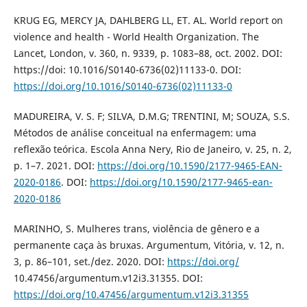
KRUG EG, MERCY JA, DAHLBERG LL, ET. AL. World report on
violence and health - World Health Organization. The
Lancet, London, v. 360, n. 9339, p. 1083–88, oct. 2002. DOI:
https://doi: 10.1016/S0140-6736(02)11133-0. DOI:
https://doi.org/10.1016/S0140-6736(02)11133-0
MADUREIRA, V. S. F; SILVA, D.M.G; TRENTINI, M; SOUZA, S.S.
Métodos de análise conceitual na enfermagem: uma
reflexão teórica. Escola Anna Nery, Rio de Janeiro, v. 25, n. 2,
p. 1–7. 2021. DOI:
https://doi.org/10.1590/2177-9465-EAN-
2020-0186
. DOI:
https://doi.org/10.1590/2177-9465-ean-
2020-0186
MARINHO, S. Mulheres trans, violência de gênero e a
permanente caça às bruxas. Argumentum, Vitória, v. 12, n.
3, p. 86–101, set./dez. 2020. DOI:
https://doi.org/
10.47456/argumentum.v12i3.31355. DOI:
https://doi.org/10.47456/argumentum.v12i3.31355