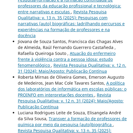
professores da educação profissional e tecnológica:
entre narrativas e escutas
,
Revista Pesquisa
Qualitativa: v. 13 n. 35 (2025): Pesquisas com
narrativas (auto) biográficas: ladrilhando percursos e
experiências na formação de professores e na
docência
Jiovana de Souza Santos, Francisca das Chagas Alves
de Almeida, Raúl Fernando Guerrero Castañeda ,
Rafaella Queiroga Souto ,
Atuação do enfermeiro
frente à violência contra a pessoa idosa: estudo
fenomenológico
,
Revista Pesquisa Qualitativa: v. 12 n.
31 (2024): Maio/Agosto: Publicação Contínua
Roberta Mirnas de Oliveira Gomes, Emerson Augusto
de Medeiros, Jean Mac Cole Tavares Santos,
A política
dos laboratórios de informática em escolas públicas: o
PROINFO em interpretações docentes
,
Revista
Pesquisa Qualitativa: v. 12 n. 31 (2024): Maio/Agosto:
Publicação Contínua
Luciana Rodrigues Leite de Souza, Elisangela André
da Silva Sousa,
Transver a formação de professores de
química por meio da pesquisa (auto)biográfica
,
Revista Pesquisa Qualitativa: v. 13 n. 35 (2025):