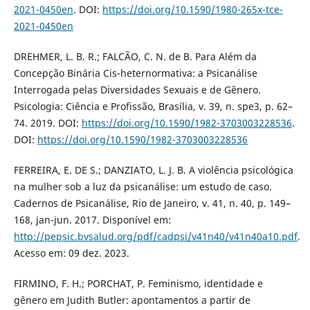
2021-0450en
. DOI:
https://doi.org/10.1590/1980-265x-tce-
2021-0450en
DREHMER, L. B. R.; FALCÃO, C. N. de B. Para Além da
Concepção Binária Cis-heternormativa: a Psicanálise
Interrogada pelas Diversidades Sexuais e de Gênero.
Psicologia: Ciência e Profissão, Brasília, v. 39, n. spe3, p. 62–
74. 2019. DOI:
https://doi.org/10.1590/1982-3703003228536
.
DOI:
https://doi.org/10.1590/1982-3703003228536
FERREIRA, E. DE S.; DANZIATO, L. J. B. A violência psicológica
na mulher sob a luz da psicanálise: um estudo de caso.
Cadernos de Psicanálise, Rio de Janeiro, v. 41, n. 40, p. 149–
168, jan-jun. 2017. Disponível em:
http://pepsic.bvsalud.org/pdf/cadpsi/v41n40/v41n40a10.pdf
.
Acesso em: 09 dez. 2023.
FIRMINO, F. H.; PORCHAT, P. Feminismo, identidade e
gênero em Judith Butler: apontamentos a partir de