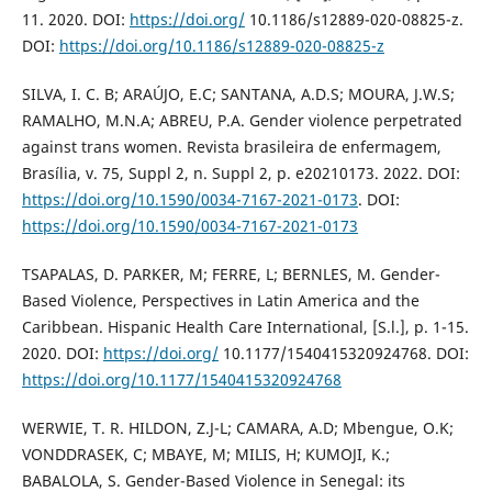
11. 2020. DOI:
https://doi.org/
10.1186/s12889-020-08825-z.
DOI:
https://doi.org/10.1186/s12889-020-08825-z
SILVA, I. C. B; ARAÚJO, E.C; SANTANA, A.D.S; MOURA, J.W.S;
RAMALHO, M.N.A; ABREU, P.A. Gender violence perpetrated
against trans women. Revista brasileira de enfermagem,
Brasília, v. 75, Suppl 2, n. Suppl 2, p. e20210173. 2022. DOI:
https://doi.org/10.1590/0034-7167-2021-0173
. DOI:
https://doi.org/10.1590/0034-7167-2021-0173
TSAPALAS, D. PARKER, M; FERRE, L; BERNLES, M. Gender-
Based Violence, Perspectives in Latin America and the
Caribbean. Hispanic Health Care International, [S.l.], p. 1-15.
2020. DOI:
https://doi.org/
10.1177/1540415320924768. DOI:
https://doi.org/10.1177/1540415320924768
WERWIE, T. R. HILDON, Z.J-L; CAMARA, A.D; Mbengue, O.K;
VONDDRASEK, C; MBAYE, M; MILIS, H; KUMOJI, K.;
BABALOLA, S. Gender-Based Violence in Senegal: its