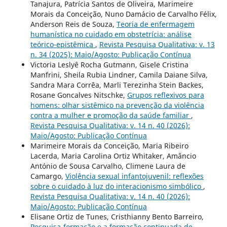
Tanajura, Patrícia Santos de Oliveira, Marimeire
Morais da Conceição, Nuno Damácio de Carvalho Félix,
Anderson Reis de Souza,
Teoria de enfermagem
humanística no cuidado em obstetrícia: análise
teórico-epistêmica
,
Revista Pesquisa Qualitativa: v. 13
n. 34 (2025): Maio/Agosto: Publicação Contínua
Victoria Leslyê Rocha Gutmann, Gisele Cristina
Manfrini, Sheila Rubia Lindner, Camila Daiane Silva,
Sandra Mara Corrêa, Marli Terezinha Stein Backes,
Rosane Goncalves Nitschke,
Grupos reflexivos para
homens: olhar sistêmico na prevenção da violência
contra a mulher e promoção da saúde familiar
,
Revista Pesquisa Qualitativa: v. 14 n. 40 (2026):
Maio/Agosto: Publicação Contínua
Marimeire Morais da Conceição, Maria Ribeiro
Lacerda, Maria Carolina Ortiz Whitaker, Amâncio
António de Sousa Carvalho, Climene Laura de
Camargo,
Violência sexual infantojuvenil: reflexões
sobre o cuidado à luz do interacionismo simbólico
,
Revista Pesquisa Qualitativa: v. 14 n. 40 (2026):
Maio/Agosto: Publicação Contínua
Elisane Ortiz de Tunes, Cristhianny Bento Barreiro,
Pesquisa-formação e a formação continuada de