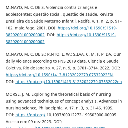
MINAYO, M. C. DE S. Violência contra crianças e
adolescentes: questão social, questão de saúde. Revista
Brasileira de Saúde Materno Infantil, Recife, v. 1, n. 2, p. 91–
102, maio./ago. 2001. DOI:
https://doi.org/10.1590/S1519-
38292001000200002
. DOI:
https://doi.org/10.1590/S1519-
38292001000200002
MINAYO, M. C. DE S.; PINTO, L. W.; SILVA, C. M. F. P. DA. Our
daily violence according to PNS 2019 data. Ciencia e Saude
Coletiva, Rio de Janeiro, v. 27, n. 9, p. 3701–3714, 2022. DOI:
https://doi.org/10.1590/1413-81232022279.07532022EN
.
DOI:
https://doi.org/10.1590/1413-81232022279.07532022en
MORSE, J. M. Exploring the theoretical basis of nursing
using advanced techniques of concept analysis. Advances in
nursing science, Philadelphia, v. 17, n. 3, p. 31-46, 1995.
DOI:
https://doi.org/
10.1097/00012272-199503000-00005
Acesso em: 09 dez 2023. DOI: