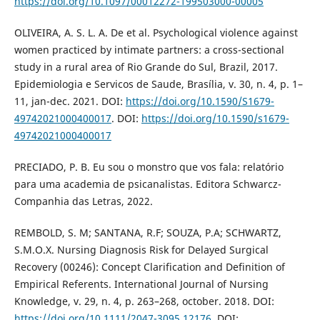
https://doi.org/10.1097/00012272-199503000-00005
OLIVEIRA, A. S. L. A. De et al. Psychological violence against
women practiced by intimate partners: a cross-sectional
study in a rural area of Rio Grande do Sul, Brazil, 2017.
Epidemiologia e Servicos de Saude, Brasília, v. 30, n. 4, p. 1–
11, jan-dec. 2021. DOI:
https://doi.org/10.1590/S1679-
49742021000400017
. DOI:
https://doi.org/10.1590/s1679-
49742021000400017
PRECIADO, P. B. Eu sou o monstro que vos fala: relatório
para uma academia de psicanalistas. Editora Schwarcz-
Companhia das Letras, 2022.
REMBOLD, S. M; SANTANA, R.F; SOUZA, P.A; SCHWARTZ,
S.M.O.X. Nursing Diagnosis Risk for Delayed Surgical
Recovery (00246): Concept Clarification and Definition of
Empirical Referents. International Journal of Nursing
Knowledge, v. 29, n. 4, p. 263–268, october. 2018. DOI:
https://doi.org/10.1111/2047-3095.12176
. DOI: