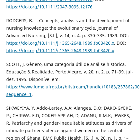
https://doi.org/10.1111/2047-3095.12176
RODGERS, B. L. Concepts, analysis and the development of
nursing knowledge: the evolutionary cycle. Journal of
Advanced Nursing, [S.l.], v. 14, n. 4, p. 330–335. 1989. DOI:
https://doi.org/10.1111/j.1365-2648.1989.tb03420.x
. DOI:
https://doi.org/10.1111/j.1365-2648.1989.tb03420.x
SCOTT, J. Gênero, uma categoria útil de análise histórica.
Educação & Realidade, Porto Alegre, v. 20, n. 2, p. 71–99, jul-
dez. 1995. Disponível em:
https://www.lume.ufrgs.br/bitstream/handle/10183/257862/0
sequence=1
.
SIKWEYIYA, Y. Addo-Lartey, A.A; Alangea, D.O; DAKO-GYEKE,
P.; CHIRWA, E.D; COKER-APPIAH, D; ADANU, R.M.K; JEWKES,
R. Patriarchy and gender-inequitable attitudes as drivers of
intimate partner violence against women in the central
region of Ghana. BMC Public Health, [S.l.], v. 20, n. 1, p. 1–