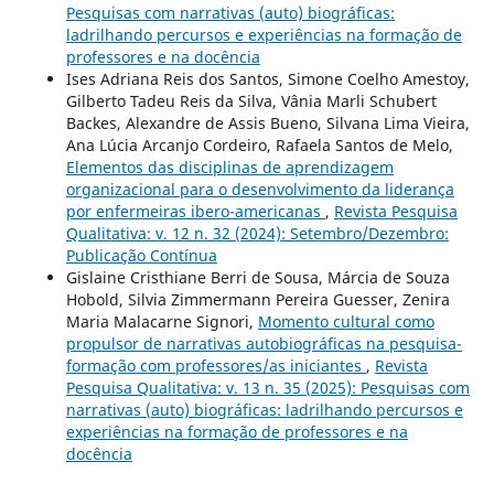
Pesquisas com narrativas (auto) biográficas:
ladrilhando percursos e experiências na formação de
professores e na docência
Ises Adriana Reis dos Santos, Simone Coelho Amestoy,
Gilberto Tadeu Reis da Silva, Vânia Marli Schubert
Backes, Alexandre de Assis Bueno, Silvana Lima Vieira,
Ana Lúcia Arcanjo Cordeiro, Rafaela Santos de Melo,
Elementos das disciplinas de aprendizagem
organizacional para o desenvolvimento da liderança
por enfermeiras ibero-americanas
,
Revista Pesquisa
Qualitativa: v. 12 n. 32 (2024): Setembro/Dezembro:
Publicação Contínua
Gislaine Cristhiane Berri de Sousa, Márcia de Souza
Hobold, Silvia Zimmermann Pereira Guesser, Zenira
Maria Malacarne Signori,
Momento cultural como
propulsor de narrativas autobiográficas na pesquisa-
formação com professores/as iniciantes
,
Revista
Pesquisa Qualitativa: v. 13 n. 35 (2025): Pesquisas com
narrativas (auto) biográficas: ladrilhando percursos e
experiências na formação de professores e na
docência