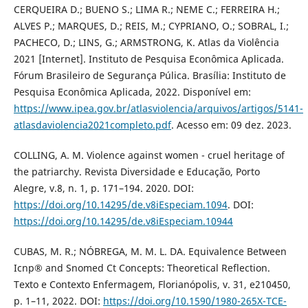
CERQUEIRA D.; BUENO S.; LIMA R.; NEME C.; FERREIRA H.;
ALVES P.; MARQUES, D.; REIS, M.; CYPRIANO, O.; SOBRAL, I.;
PACHECO, D.; LINS, G.; ARMSTRONG, K. Atlas da Violência
2021 [Internet]. Instituto de Pesquisa Econômica Aplicada.
Fórum Brasileiro de Segurança Púlica. Brasília: Instituto de
Pesquisa Econômica Aplicada, 2022. Disponível em:
https://www.ipea.gov.br/atlasviolencia/arquivos/artigos/5141-
atlasdaviolencia2021completo.pdf
. Acesso em: 09 dez. 2023.
COLLING, A. M. Violence against women - cruel heritage of
the patriarchy. Revista Diversidade e Educação, Porto
Alegre, v.8, n. 1, p. 171–194. 2020. DOI:
https://doi.org/10.14295/de.v8iEspeciam.1094
. DOI:
https://doi.org/10.14295/de.v8iEspeciam.10944
CUBAS, M. R.; NÓBREGA, M. M. L. DA. Equivalence Between
Icnp® and Snomed Ct Concepts: Theoretical Reflection.
Texto e Contexto Enfermagem, Florianópolis, v. 31, e210450,
p. 1–11, 2022. DOI:
https://doi.org/10.1590/1980-265X-TCE-