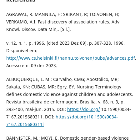
AGRAWAL, R. MANNILA, H; SRIKANT, R; TOIVONEN, H;
VERKAMO, A.I. Fast discovery of association rules. Adv.
Knowl. Discov. Data Min,. [S.l.].
v. 12, n. 1, p. 1996. [cited 2023 Dez 09]. p. 307-328, 1996.
Disponível em:
http://www.cs.helsinki.fi/hannu.toivonen/pubs/advances.pdf
.
Acesso em: 09 dez 2023.
ALBUQUERQUE, L. M.; Carvalho, CMG; Apostólico, MR;
Sakata, KN; CUBAS, MR; Egry, EY. Nursing Terminology
defines domestic violence against children and adolescents.
Revista brasileira de enfermagem, Brasília, v. 68, n. 3, p.
393-400, mai-jun. 2015. DOI:
https://doi.org/
10.1590/0034-
7167.2015680311. DOI:
https://doi.org/10.1590/0034-
7167.2015680311i
BANNISTER, M.; MOYI, E. Domestic gender-based violence