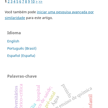
1
2
3
4
5
6
7
8
9
10
>
>>
Você também pode
iniciar uma pesquisa avançada por
similaridade
para este artigo.
Idioma
English
Português (Brasil)
Español (España)
Palavras-chave
proinfo
sistema único de saúde;
hospital
pesquisa em ensino de química
pré-natal
Água