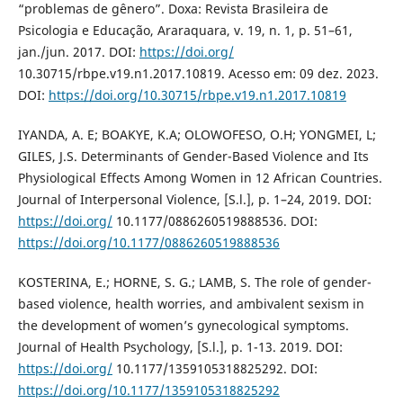
“problemas de gênero”. Doxa: Revista Brasileira de
Psicologia e Educação, Araraquara, v. 19, n. 1, p. 51–61,
jan./jun. 2017. DOI:
https://doi.org/
10.30715/rbpe.v19.n1.2017.10819. Acesso em: 09 dez. 2023.
DOI:
https://doi.org/10.30715/rbpe.v19.n1.2017.10819
IYANDA, A. E; BOAKYE, K.A; OLOWOFESO, O.H; YONGMEI, L;
GILES, J.S. Determinants of Gender-Based Violence and Its
Physiological Effects Among Women in 12 African Countries.
Journal of Interpersonal Violence, [S.l.], p. 1–24, 2019. DOI:
https://doi.org/
10.1177/0886260519888536. DOI:
https://doi.org/10.1177/0886260519888536
KOSTERINA, E.; HORNE, S. G.; LAMB, S. The role of gender-
based violence, health worries, and ambivalent sexism in
the development of women’s gynecological symptoms.
Journal of Health Psychology, [S.l.], p. 1-13. 2019. DOI:
https://doi.org/
10.1177/1359105318825292. DOI:
https://doi.org/10.1177/1359105318825292