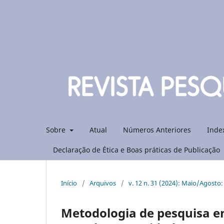
Sobre
Atual
Números Anteriores
Inde
Declaração de Ética e Boas práticas de Publicação
Início
/
Arquivos
/
v. 12 n. 31 (2024): Maio/Agosto
Metodologia de pesquisa 