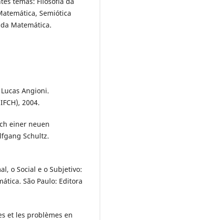
es temas: Filosofia da
Matemática, Semiótica
 da Matemática.
 Lucas Angioni.
IFCH), 2004.
ch einer neuen
lfgang Schultz.
l, o Social e o Subjetivo:
ática. São Paulo: Editora
s et les problèmes en