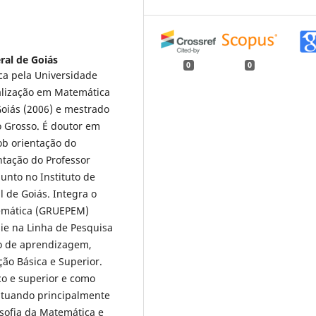
ral de Goiás
0
0
ca pela Universidade
alização em Matemática
Goiás (2006) e mestrado
 Grosso. É doutor em
ob orientação do
ntação do Professor
unto no Instituto de
l de Goiás. Integra o
emática (GRUEPEM)
sie na Linha de Pesquisa
o de aprendizagem,
ão Básica e Superior.
co e superior e como
atuando principalmente
sofia da Matemática e