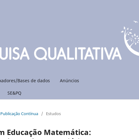
xadores/Bases de dados
Anúncios
SE&PQ
: Publicação Contínua
/
Estudos
em Educação Matemática: