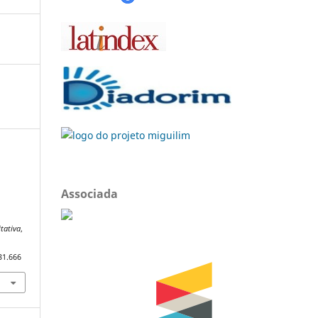
Associada
tativa
,
31.666