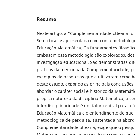
Resumo
Neste artigo, a "Complementaridade otteana f
Semiótica" é apresentada como uma metodolog
Educação Matemática. Os fundamentos filosófic
embasam essa metodologia são explorados, des
investigação educacional. São demonstradas di
práticas da mencionada Complementaridade, po
exemplos de pesquisas que a utilizaram como ba
deste estudo, expondo as principais conclusões:
abordar o caráter social e histórico da Matemá
própria natureza da disciplina Matemática, a 
interdisciplinaridade é um fator central para 
Educação Matemática e o entendimento de que
metodológica de pesquisa, sustentada na abor
Complementaridade otteana, exige que o pesq
Matemática assuma o propósito de construção e