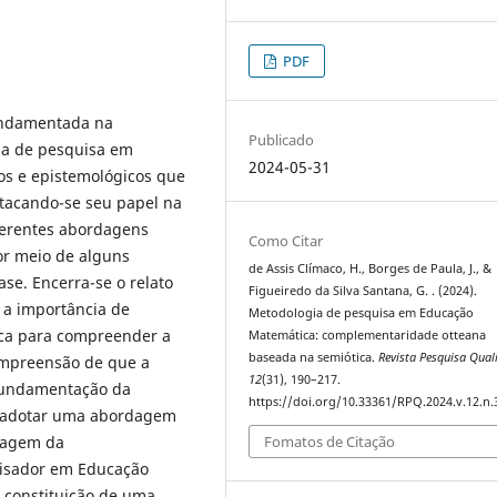
PDF
undamentada na
Publicado
ia de pesquisa em
2024-05-31
os e epistemológicos que
tacando-se seu papel na
ferentes abordagens
Como Citar
r meio de alguns
de Assis Clímaco, H., Borges de Paula, J., &
se. Encerra-se o relato
Figueiredo da Silva Santana, G. . (2024).
 a importância de
Metodologia de pesquisa em Educação
tica para compreender a
Matemática: complementaridade otteana
baseada na semiótica.
Revista Pesquisa Quali
compreensão de que a
12
(31), 190–217.
a fundamentação da
https://doi.org/10.33361/RPQ.2024.v.12.n.
 adotar uma abordagem
Fomatos de Citação
dagem da
uisador em Educação
 constituição de uma