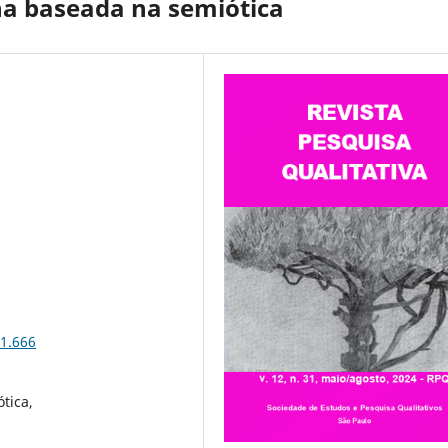
a baseada na semiótica
31.666
tica,