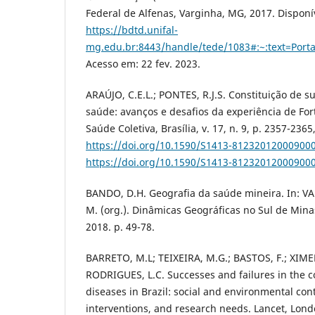
Federal de Alfenas, Varginha, MG, 2017. Disponí
https://bdtd.unifal-
mg.edu.br:8443/handle/tede/1083#:~:text=P
Acesso em: 22 fev. 2023.
ARAÚJO, C.E.L.; PONTES, R.J.S. Constituição de s
saúde: avanços e desafios da experiência de Fort
Saúde Coletiva, Brasília, v. 17, n. 9, p. 2357-2365
https://doi.org/10.1590/S1413-81232012000900
https://doi.org/10.1590/S1413-81232012000900
BANDO, D.H. Geografia da saúde mineira. In: VAL
M. (org.). Dinâmicas Geográficas no Sul de Minas
2018. p. 49-78.
BARRETO, M.L; TEIXEIRA, M.G.; BASTOS, F.; XIMEN
RODRIGUES, L.C. Successes and failures in the co
diseases in Brazil: social and environmental cont
interventions, and research needs. Lancet, Londo