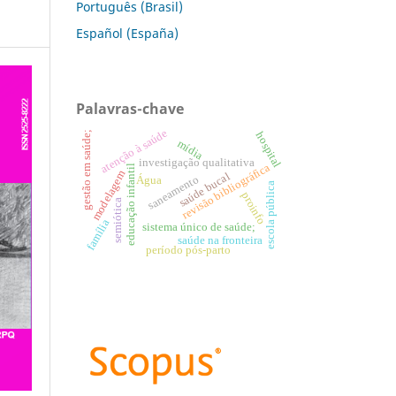
Português (Brasil)
Español (España)
Palavras-chave
atenção à saúde
gestão em saúde;
hospital
mídia
investigação qualitativa
revisão bibliográfica
educação infantil
modelagem
saúde bucal
Água
saneamento
escola pública
proinfo
semiótica
família
sistema único de saúde;
saúde na fronteira
período pós-parto