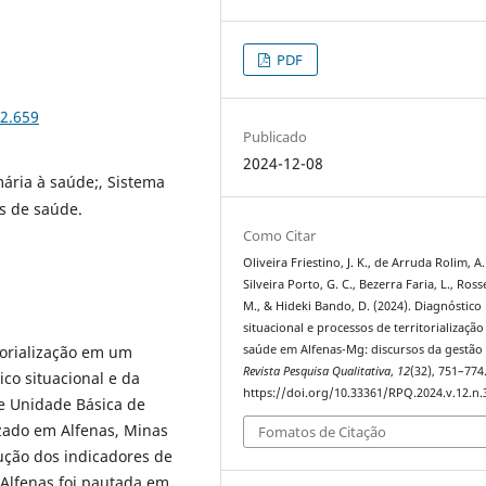
PDF
32.659
Publicado
2024-12-08
ária à saúde;, Sistema
s de saúde.
Como Citar
Oliveira Friestino, J. K., de Arruda Rolim, A. 
Silveira Porto, G. C., Bezerra Faria, L., Ross
M., & Hideki Bando, D. (2024). Diagnóstico
situacional e processos de territorializaçã
torialização em um
saúde em Alfenas-Mg: discursos da gestão 
Revista Pesquisa Qualitativa
,
12
(32), 751–774
ico situacional e da
https://doi.org/10.33361/RPQ.2024.v.12.n.
e Unidade Básica de
izado em Alfenas, Minas
Fomatos de Citação
ção dos indicadores de
 Alfenas foi pautada em