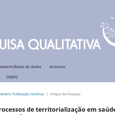
xadores/Bases de dados
Anúncios
SE&PQ
ezembro: Publicação Contínua
/
Artigos de Pesquisa
rocessos de territorialização em saúd