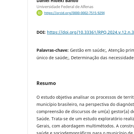
Daniel Hideki Bando
Universidade Federal de Alfenas
https://orcid.org/0000-0002-7515-929X
DOI:
https://doi.org/10.33361/RPQ.2024.v.12.n.
Palavras-chave:
Gestão em saúde;, Atenção prim
único de saúde;, Determinação das necessidade
Resumo
O estudo objetiva analisar os processos de terri
município brasileiro, na perspectiva do diagnóst
compreensão de discursos de um(a) gestor(a) d
Saúde. Trata-se de um estudo exploratório real
Gerais, com abordagem multimétodos. A constru
saúde e sociodemográficos para o município de