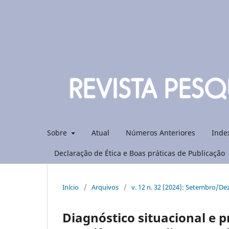
Sobre
Atual
Números Anteriores
Inde
Declaração de Ética e Boas práticas de Publicação
Início
/
Arquivos
/
v. 12 n. 32 (2024): Setembro/D
Diagnóstico situacional e p