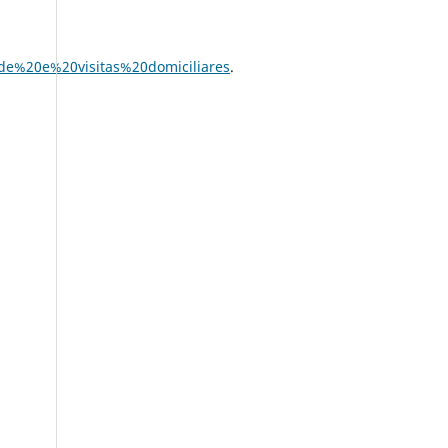
e%20e%20visitas%20domiciliares
.