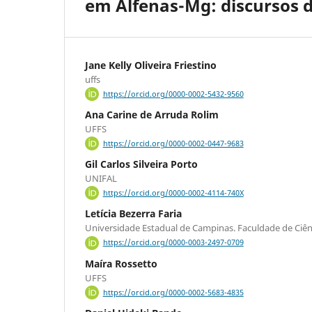
em Alfenas-Mg: discursos 
Jane Kelly Oliveira Friestino
uffs
https://orcid.org/0000-0002-5432-9560
Ana Carine de Arruda Rolim
UFFS
https://orcid.org/0000-0002-0447-9683
Gil Carlos Silveira Porto
UNIFAL
https://orcid.org/0000-0002-4114-740X
Letícia Bezerra Faria
Universidade Estadual de Campinas. Faculdade de Ciê
https://orcid.org/0000-0003-2497-0709
Maíra Rossetto
UFFS
https://orcid.org/0000-0002-5683-4835