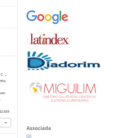
C. .,
etto,
o em
.
.
32.659
Associada