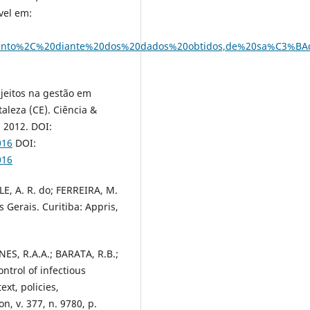
vel em:
ortanto%2C%20diante%20dos%20dados%20obtidos,de%20sa%C3%BAd
ujeitos na gestão em
aleza (CE). Ciência &
, 2012. DOI:
016
DOI:
016
E, A. R. do; FERREIRA, M.
 Gerais. Curitiba: Appris,
ES, R.A.A.; BARATA, R.B.;
ntrol of infectious
ext, policies,
n, v. 377, n. 9780, p.