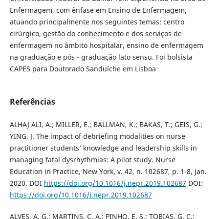
Enfermagem, com ênfase em Ensino de Enfermagem,
atuando principalmente nos seguintes temas: centro
cirúrgico, gestão do conhecimento e dos serviços de
enfermagem no âmbito hospitalar, ensino de enfermagem
na graduação e pós - graduação lato sensu. Foi bolsista
CAPES para Doutorado Sanduíche em Lisboa
Referências
ALHAJ ALI, A.; MILLER, E.; BALLMAN, K.; BAKAS, T.; GEIS, G.;
YING, J. The impact of debriefing modalities on nurse
practitioner students’ knowledge and leadership skills in
managing fatal dysrhythmias: A pilot study. Nurse
Education in Practice, New York, v. 42, n. 102687, p. 1-8, jan.
2020. DOI
https://doi.org/10.1016/j.nepr.2019.102687
DOI:
https://doi.org/10.1016/j.nepr.2019.102687
ALVES, A. G.; MARTINS, C. A.; PINHO, E. S.; TOBIAS, G. C.;