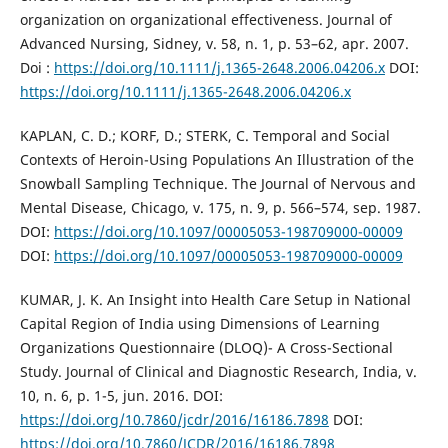
organization on organizational effectiveness. Journal of
Advanced Nursing, Sidney, v. 58, n. 1, p. 53–62, apr. 2007.
Doi :
https://doi.org/10.1111/j.1365-2648.2006.04206.x
DOI:
https://doi.org/10.1111/j.1365-2648.2006.04206.x
KAPLAN, C. D.; KORF, D.; STERK, C. Temporal and Social
Contexts of Heroin-Using Populations An Illustration of the
Snowball Sampling Technique. The Journal of Nervous and
Mental Disease, Chicago, v. 175, n. 9, p. 566–574, sep. 1987.
DOI:
https://doi.org/10.1097/00005053-198709000-00009
DOI:
https://doi.org/10.1097/00005053-198709000-00009
KUMAR, J. K. An Insight into Health Care Setup in National
Capital Region of India using Dimensions of Learning
Organizations Questionnaire (DLOQ)- A Cross-Sectional
Study. Journal of Clinical and Diagnostic Research, India, v.
10, n. 6, p. 1-5, jun. 2016. DOI:
https://doi.org/10.7860/jcdr/2016/16186.7898
DOI:
https://doi.org/10.7860/JCDR/2016/16186.7898