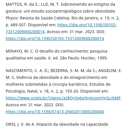
MATTOS, R. da S.; LUZ, M. T. Sobrevivendo ao estigma da
gordura: um estudo socioantropológico sobre obesidade.
Physis: Revista de Saúde Coletiva, Rio de Janeiro, v. 19, n. 2,
p. 489-507. Disponível em:
https://doi.org/10.1590/S0103-
73312009000200014
. Acesso em: 31 mar. 2023. DOI:
https://doi.org/10.1590/S0103-73312009000200014
MINAYO, M. C. O desafio do conhecimento: pesquisa
qualitativa em saúde. 6. ed. São Paulo: Hucitec, 1999.
NASCIMENTO, C. A. D.; BEZERRA, S. M. M. da S.; ANGELIM, E.
M. S. Vivência da obesidade e do emagrecimento em
mulheres submetidas à cirurgia bariátrica. Estudos de
Psicologia, Natal, v. 18, n. 2, p. 193-20. Disponível em:
https://www.scielo.br/j/epsic/a/8QrXg6srbyJvcpmYn5LrbMF
.
Acesso em: 31 mar. 2023. DOI:
https://doi.org/10.1590/S1413-294X2013000200004
ORSI, J. V. de A. Impacto da obesidade na capacidade