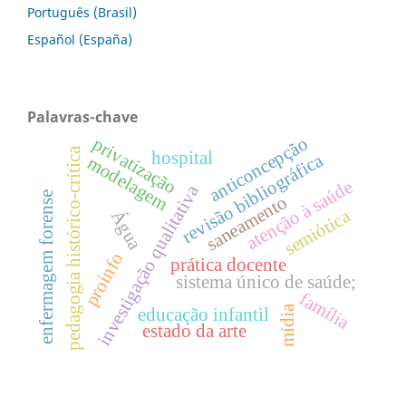
Português (Brasil)
Español (España)
Palavras-chave
anticoncepção
privatização
pedagogia histórico-crítica
hospital
revisão bibliográfica
modelagem
atenção à saúde
investigação qualitativa
enfermagem forense
saneamento
semiótica
Água
proinfo
prática docente
sistema único de saúde;
família
mídia
educação infantil
estado da arte