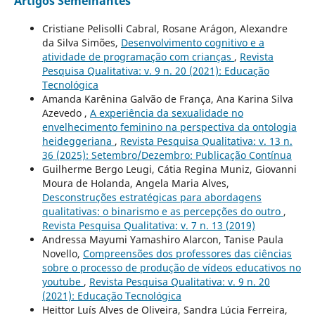
Artigos Semelhantes
Cristiane Pelisolli Cabral, Rosane Arágon, Alexandre
da Silva Simões,
Desenvolvimento cognitivo e a
atividade de programação com crianças
,
Revista
Pesquisa Qualitativa: v. 9 n. 20 (2021): Educação
Tecnológica
Amanda Karênina Galvão de França, Ana Karina Silva
Azevedo ,
A experiência da sexualidade no
envelhecimento feminino na perspectiva da ontologia
heideggeriana
,
Revista Pesquisa Qualitativa: v. 13 n.
36 (2025): Setembro/Dezembro: Publicação Contínua
Guilherme Bergo Leugi, Cátia Regina Muniz, Giovanni
Moura de Holanda, Angela Maria Alves,
Desconstruções estratégicas para abordagens
qualitativas: o binarismo e as percepções do outro
,
Revista Pesquisa Qualitativa: v. 7 n. 13 (2019)
Andressa Mayumi Yamashiro Alarcon, Tanise Paula
Novello,
Compreensões dos professores das ciências
sobre o processo de produção de vídeos educativos no
youtube
,
Revista Pesquisa Qualitativa: v. 9 n. 20
(2021): Educação Tecnológica
Heittor Luís Alves de Oliveira, Sandra Lúcia Ferreira,