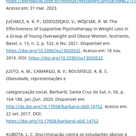
https://periodicos.ufpe.br/revistas/gestaoorg/article/view/215
Acesso em: 31 mar. 2023.
JUCHACZ, K. K. P.; DZIEDZIEJKO, V.; WÓJCIAK, R. W. The
Effectiveness of Supportive Psychotherapy in Weight Loss in
a Group of Young Overweight and Obese Women. Nutrients,
Basel, v. 13, n. 2, p. 532, 6 fev. 2021. Disponível em:
https://doi.org/10.3390/nu13020532
. Acesso em: 18 nov.
2019. DOI:
https://doi.org/10.3390/nu13020532
JUSTO, A. M.; CAMARGO, B. V.; BOUSFIELD, A. B. S.
Obesidade, representações e
categorização social. Barbarói, Santa Cruz do Sul, n. 56, p.
164-188, jan./jun. 2020. Disponível em:
http://dx.doi.org/10.17058/barbaroi.v0i0.14752
. Acesso em:
22 set. 2017. DOI:
https://doi.org/10.17058/barbaroi.v0i0.14752
KUBOTA, L. C. Discriminação contra os estudantes obesos e