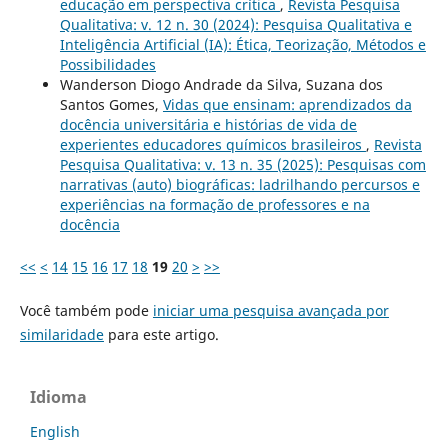
educação em perspectiva crítica
,
Revista Pesquisa
Qualitativa: v. 12 n. 30 (2024): Pesquisa Qualitativa e
Inteligência Artificial (IA): Ética, Teorização, Métodos e
Possibilidades
Wanderson Diogo Andrade da Silva, Suzana dos
Santos Gomes,
Vidas que ensinam: aprendizados da
docência universitária e histórias de vida de
experientes educadores químicos brasileiros
,
Revista
Pesquisa Qualitativa: v. 13 n. 35 (2025): Pesquisas com
narrativas (auto) biográficas: ladrilhando percursos e
experiências na formação de professores e na
docência
<<
<
14
15
16
17
18
19
20
>
>>
Você também pode
iniciar uma pesquisa avançada por
similaridade
para este artigo.
Idioma
English