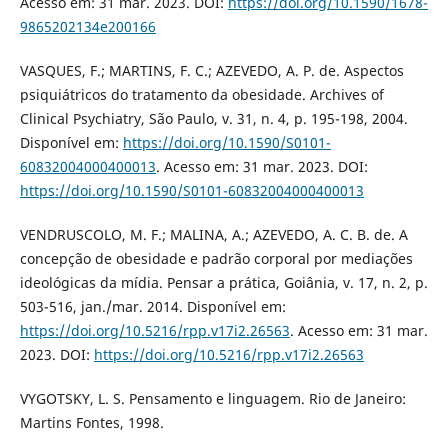
Acesso em: 31 mar. 2023. DOI:
https://doi.org/10.1590/1678-
9865202134e200166
VASQUES, F.; MARTINS, F. C.; AZEVEDO, A. P. de. Aspectos
psiquiátricos do tratamento da obesidade. Archives of
Clinical Psychiatry, São Paulo, v. 31, n. 4, p. 195-198, 2004.
Disponível em:
https://doi.org/10.1590/S0101-
60832004000400013
. Acesso em: 31 mar. 2023. DOI:
https://doi.org/10.1590/S0101-60832004000400013
VENDRUSCOLO, M. F.; MALINA, A.; AZEVEDO, A. C. B. de. A
concepção de obesidade e padrão corporal por mediações
ideológicas da mídia. Pensar a prática, Goiânia, v. 17, n. 2, p.
503-516, jan./mar. 2014. Disponível em:
https://doi.org/10.5216/rpp.v17i2.26563
. Acesso em: 31 mar.
2023. DOI:
https://doi.org/10.5216/rpp.v17i2.26563
VYGOTSKY, L. S. Pensamento e linguagem. Rio de Janeiro:
Martins Fontes, 1998.