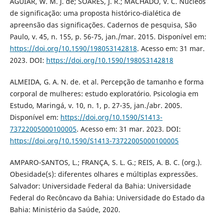
AGUIAR, W. M. J. de; SOARES, J. R.; MACHADO, V. C. Núcleos
de significação: uma proposta histórico-dialética de
apreensão das significações. Cadernos de pesquisa, São
Paulo, v. 45, n. 155, p. 56-75, jan./mar. 2015. Disponível em:
https://doi.org/10.1590/198053142818
. Acesso em: 31 mar.
2023. DOI:
https://doi.org/10.1590/198053142818
ALMEIDA, G. A. N. de. et al. Percepção de tamanho e forma
corporal de mulheres: estudo exploratório. Psicologia em
Estudo, Maringá, v. 10, n. 1, p. 27-35, jan./abr. 2005.
Disponível em:
https://doi.org/10.1590/S1413-
73722005000100005
. Acesso em: 31 mar. 2023. DOI:
https://doi.org/10.1590/S1413-73722005000100005
AMPARO-SANTOS, L.; FRANÇA, S. L. G.; REIS, A. B. C. (org.).
Obesidade(s): diferentes olhares e múltiplas expressões.
Salvador: Universidade Federal da Bahia: Universidade
Federal do Recôncavo da Bahia: Universidade do Estado da
Bahia: Ministério da Saúde, 2020.