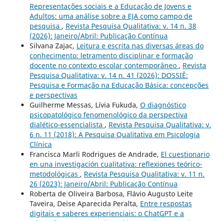
Representações sociais e a Educação de Jovens e
Adultos: uma análise sobre a EJA como campo de
pesquisa
,
Revista Pesquisa Qualitativa: v. 14 n. 38
(2026): Janeiro/Abril: Publicação Contínua
Silvana Zajac,
Leitura e escrita nas diversas áreas do
conhecimento: letramento disciplinar e formação
docente no contexto escolar contemporâneo
,
Revista
Pesquisa Qualitativa: v. 14 n. 41 (2026): DOSSIÊ:
Pesquisa e Formação na Educação Básica: concepções
e perspectivas
Guilherme Messas, Lívia Fukuda,
O diagnóstico
psicopatológico fenomenológico da perspectiva
dialético-essencialista
,
Revista Pesquisa Qualitativa: v.
6 n. 11 (2018): A Pesquisa Qualitativa em Psicologia
Clí­nica
Francisca Marli Rodrigues de Andrade,
El cuestionario
en una investigación cualitativa: reflexiones teórico-
metodológicas
,
Revista Pesquisa Qualitativa: v. 11 n.
26 (2023): Janeiro/Abril: Publicação Contínua
Roberta de Oliveira Barbosa, Flávio Augusto Leite
Taveira, Deise Aparecida Peralta,
Entre respostas
digitais e saberes experienciais: o ChatGPT e a