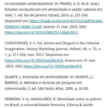
na sociedade contemporânea. In: PRADO, S. D. et al. (org.).
Estudos socioculturais em alimentação e saúde: saberes em
rede. 1. ed. Rio de Janeiro: Eduerj, 2016. p. 231-249.
Disponível em:
https://books.scielo.org/id/37nz2/pdf/prado-
9788575114568-12.pdf
. Acesso: 31 mar. 2023. DOI:
https://doi.org/10.7476/9788575114568.0012
CHRISTOPHER, E. F. Fat, Desire and Disgust in the Colonial
Imagination. History Workshop Journal, Oxford, UK. v. 73, n.
1, p. 211-239, mar. 2012. Disponível em:
https://doi.org/10.1093/hwj/dbr016
. Acesso em: 31 mar
.2023. DOI:
https://doi.org/10.1093/hwj/dbr016
DUARTE, J. Entrevista em profundidade. In: DUARTE, J.;
BARROS, A. Métodos e técnicas de pesquisa em
comunicação. 2. ed. São Paulo: Atlas, 2006. p. 62-83.
FERREIRA, V. A.; MAGALHÃES, R. Obesidade entre os pobres
no Brasil: a vulnerabilidade feminina. Ciência & Saúde