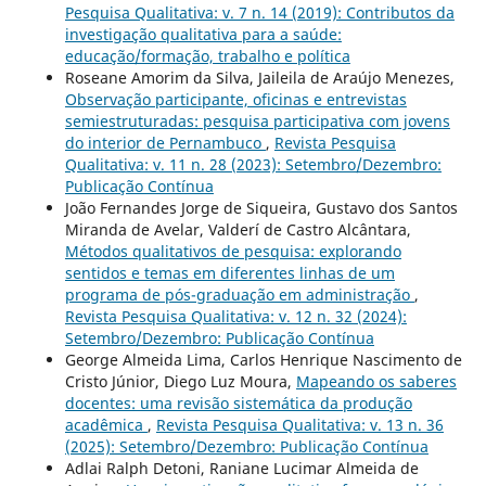
Pesquisa Qualitativa: v. 7 n. 14 (2019): Contributos da
investigação qualitativa para a saúde:
educação/formação, trabalho e política
Roseane Amorim da Silva, Jaileila de Araújo Menezes,
Observação participante, oficinas e entrevistas
semiestruturadas: pesquisa participativa com jovens
do interior de Pernambuco
,
Revista Pesquisa
Qualitativa: v. 11 n. 28 (2023): Setembro/Dezembro:
Publicação Contínua
João Fernandes Jorge de Siqueira, Gustavo dos Santos
Miranda de Avelar, Valderí de Castro Alcântara,
Métodos qualitativos de pesquisa: explorando
sentidos e temas em diferentes linhas de um
programa de pós-graduação em administração
,
Revista Pesquisa Qualitativa: v. 12 n. 32 (2024):
Setembro/Dezembro: Publicação Contínua
George Almeida Lima, Carlos Henrique Nascimento de
Cristo Júnior, Diego Luz Moura,
Mapeando os saberes
docentes: uma revisão sistemática da produção
acadêmica
,
Revista Pesquisa Qualitativa: v. 13 n. 36
(2025): Setembro/Dezembro: Publicação Contínua
Adlai Ralph Detoni, Raniane Lucimar Almeida de