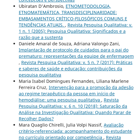
Ubiratan D'Ambrosio,
ETNOMETODOLOGIA,
ETNOMATEMÁTICA, TRANSDISCIPLINARIDADE:
EMBASAMENTOS CRÍTICO-FILOSÓFICOS COMUNS E
TENDÊNCIAS ATUAIS.
,
Revista Pesquisa Qualitativa: v.
1 n. 1 (2005): Pesquisa Qualitativa: Significados e a
razão que a sustenta
Daniele Amaral de Souza, Adriana Valongo Zani,
Implantação de protocolo de cuidados para o pai do
prematuro: representações da equipe de enfermagem
,
Revista Pesquisa Qualitativa: v. 5 n. 7 (2017): Práticas
e saberes de saúde e educação: contribuições da
pesquisa qualitativa
Maria Isabel Domingues Fernandes, Liliana Marlene
Ferreira Cruz,
Intervenção para a promoção da adesão
ao regime terapêutico da pessoa em início de
hemodiálise: uma pesquisa qualitativa
,
Revista
Pesquisa Qualitativa: v. 6 n. 10 (2018): Saturação da
Análise na Investigação Qualitativa: Quando Parar de
Recolher Dados?
Mara Quaglio Chirelli, Julia Volpi Nassif,
Avaliação
critério-referenciada: acompanhamento do estudante
no currículo orientado por competência
,
Revista