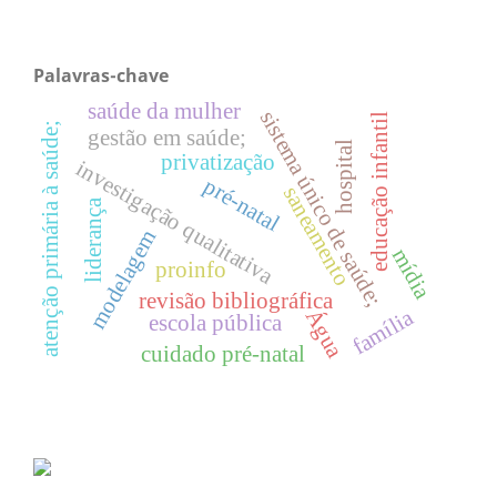
Palavras-chave
saúde da mulher
sistema único de saúde;
educação infantil
atenção primária à saúde;
gestão em saúde;
hospital
privatização
investigação qualitativa
pré-natal
saneamento
liderança
modelagem
mídia
proinfo
revisão bibliográfica
família
Água
escola pública
cuidado pré-natal