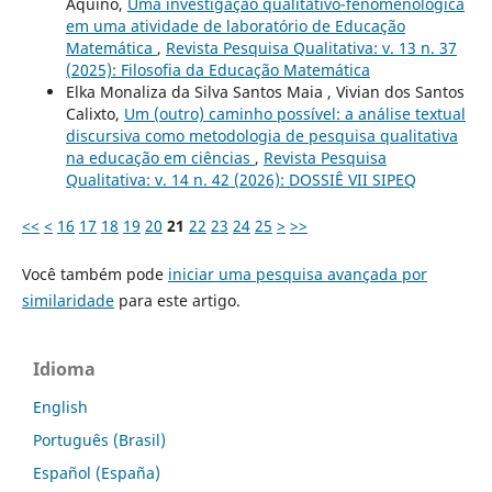
Aquino,
Uma investigação qualitativo-fenomenológica
em uma atividade de laboratório de Educação
Matemática
,
Revista Pesquisa Qualitativa: v. 13 n. 37
(2025): Filosofia da Educação Matemática
Elka Monaliza da Silva Santos Maia , Vivian dos Santos
Calixto,
Um (outro) caminho possível: a análise textual
discursiva como metodologia de pesquisa qualitativa
na educação em ciências
,
Revista Pesquisa
Qualitativa: v. 14 n. 42 (2026): DOSSIÊ VII SIPEQ
<<
<
16
17
18
19
20
21
22
23
24
25
>
>>
Você também pode
iniciar uma pesquisa avançada por
similaridade
para este artigo.
Idioma
English
Português (Brasil)
Español (España)