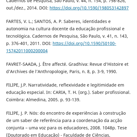
Cadernos de Pesquisa, São Paulo, v. 44, n. 154, p. 798-826,
out./dez., 2014. DOI:
https://doi.org/10.1590/198053142897
FARTES, V. L.; SANTOS, A. P. Saberes, identidades e
autonomia na cultura docente da educação profissional e
tecnológica. Cadernos de Pesquisa, São Paulo, v. 41, n. 143,
p. 376-401, 2011. DOI:
https://doi.org/10.1590/S0100-
15742011000200004
FAVRET-SAADA, J. Être affecté. Gradhiva: Revue d’Histoire et
d’Archives de l’Anthropologie, Paris, n. 8, p. 3-9, 1990.
FILIPE, J.P. Narratividade, reflexividade e legitimidade em
educação especial. In: CARIA, T. H. (org.). Saber profissional.
Coimbra: Almedina, 2005. p. 93-139.
FILIPE, J. P. Nós: do encontro de experiências à construção
de um saber de referência para a coordenação da acção
conjunta – uma voz para os educadores, 2008. 1048p. Tese
(Doutorado em Educação) - Faculdade de Ciências,