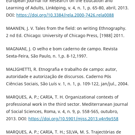
European Journal for Research on the Education and
Learning of Adults, Linköping, v. 4, n. 1, p. 65-80, abril, 2013.
DOI:
https://doi.org/10.3384/rela.2000-7426.rela0088
MAANEN, J. V. Tales from the field: on writing Ethnography.
2 nd Ed. Chicago: University of Chicago Press, [1988] 2011.
MAGNANI, J. O velho e bom caderno de campo. Revista
Sexta-Feira, São Paulo, n. 1,p. 8-12,1997.
MALIGHETTI, R. Etnografia e trabalho de campo: autor,
autoridade e autorização de discursos. Caderno Pós
Ciências Sociais, São Luís v. 1, n. 1, p. 109-122, jan/jul., 2004.
MARQUES, A. P.; CARIA, T. H. Organizational contexts of
professional work in the third sector. Mediterranean Journal
of Social Sciences, Roma, v. 4, n. 9, p. 558-565, outubro,
2013. DOI:
https://doi.org/10.5901/mjss.2013.v4n9p558
MARQUES, A. P.; CARIA, T. H.; SILVA, M. S. Trajectórias de