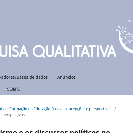
xadores/Bases de dados
Anúncios
SE&PQ
quisa e Formação na Educação Básica: concepções e perspectivas
/
e perspectivas
ismo e os discursos políticos no