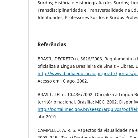
Surdos; História e Historiografia dos Surdos; Lin
Transdisciplinaridade e Transversalidade na Ed
Identidades, Professores Surdos e Surdos Profe
Referências
BRASIL. DECRETO n. 5626/2006. Regulamenta a L
oficializa a Língua Brasileira de Sinais – Libras.
http://www.diadiaeducacao.pr.gov.br/portals/po
Acesso em 10 ago. 2002.
BRASIL. LEI n. 10.436/2002. Oficializa a Língua B
território nacional. Brasília: MEC, 2002. Disponí
http://portal.mec.gov.br/seesp/arquivos/pdf/le
abr.2010.
CAMPELLO, A. R. S. Aspectos da visualidade na 
2008. 245f. Tese (Doutorado em Educação) - Cen