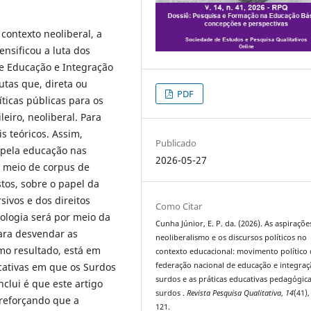
contexto neoliberal, a
ensificou a luta dos
e Educação e Integração
utas que, direta ou
PDF
ticas públicas para os
eiro, neoliberal. Para
s teóricos. Assim,
Publicado
 pela educação nas
2026-05-27
r meio de corpus de
stos, sobre o papel da
sivos e dos direitos
Como Citar
ologia será por meio da
Cunha Júnior, E. P. da. (2026). As aspiraçõe
ara desvendar as
neoliberalismo e os discursos políticos no
omo resultado, está em
contexto educacional: movimento político
ucativas em que os Surdos
federação nacional de educação e integra
surdos e as práticas educativas pedagógic
nclui é que este artigo
surdos .
Revista Pesquisa Qualitativa
,
14
(41),
 reforçando que a
121.