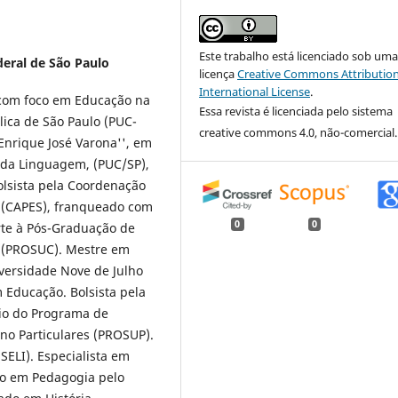
Este trabalho está licenciado sob um
eral de São Paulo
licença
Creative Commons Attribution
International License
.
 com foco em Educação na
Essa revista é licenciada pelo sistema
lica de São Paulo (PUC-
creative commons 4.0, não-comercial.
Enrique José Varona'', em
 da Linguagem, (PUC/SP),
olsista pela Coordenação
r (CAPES), franqueado com
0
0
te à Pós-Graduação de
r (PROSUC). Mestre em
versidade Nove de Julho
 Educação. Bolsista pela
io do Programa de
no Particulares (PROSUP).
SELI). Especialista em
do em Pedagogia pelo