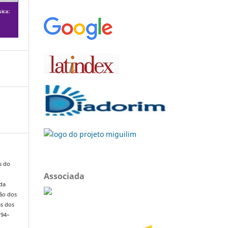
s do
Associada
 da
ção dos
as dos
 94–