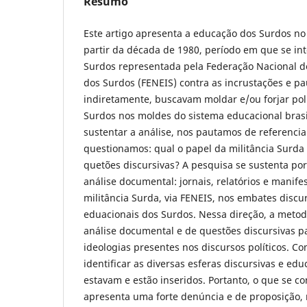
Resumo
Este artigo apresenta a educação dos Surdos no 
partir da década de 1980, período em que se int
Surdos representada pela Federação Nacional d
dos Surdos (FENEIS) contra as incrustações e pa
indiretamente, buscavam moldar e/ou forjar polí
Surdos nos moldes do sistema educacional brasil
sustentar a análise, nos pautamos de referenciai
questionamos: qual o papel da militância Surda
quetões discursivas? A pesquisa se sustenta po
análise documental: jornais, relatórios e manife
militância Surda, via FENEIS, nos embates discur
eduacionais dos Surdos. Nessa direção, a metod
análise documental e de questões discursivas p
ideologias presentes nos discursos políticos. C
identificar as diversas esferas discursivas e ed
estavam e estão inseridos. Portanto, o que se co
apresenta uma forte denúncia e de proposição,