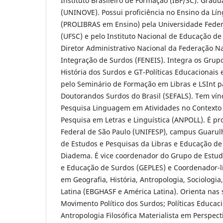
Instituto Brasileiro de Formação (IBF/SC). Grad
(UNINOVE). Possui proficiência no Ensino da Líng
(PROLIBRAS em Ensino) pela Universidade Feder
(UFSC) e pelo Instituto Nacional de Educação de 
Diretor Administrativo Nacional da Federação N
Integração de Surdos (FENEIS). Integra os Grup
História dos Surdos e GT-Políticas Educacionais 
pelo Seminário de Formação em Libras e LSInt p
Doutorandos Surdos do Brasil (SEFALS). Tem ví
Pesquisa Linguagem em Atividades no Contexto 
Pesquisa em Letras e Linguística (ANPOLL). É pr
Federal de São Paulo (UNIFESP), campus Guarul
de Estudos e Pesquisas da Libras e Educação d
Diadema. É vice coordenador do Grupo de Estud
e Educação de Surdos (GEPLES) e Coordenador-l
em Geografia, História, Antropologia, Sociologia,
Latina (EBGHASF e América Latina). Orienta nas 
Movimento Político dos Surdos; Políticas Educac
Antropologia Filosófica Materialista em Perspec