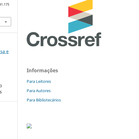
41.175
isa e
Informações
Para Leitores
o
Para Autores
s
Para Bibliotecários