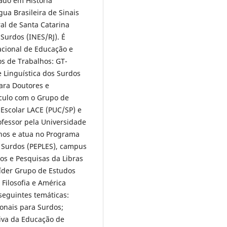
uado em História
ua Brasileira de Sinais
al de Santa Catarina
Surdos (INES/RJ). É
acional de Educação e
os de Trabalhos: GT-
e Linguística dos Surdos
ara Doutores e
nculo com o Grupo de
Escolar LACE (PUC/SP) e
ofessor pela Universidade
hos e atua no Programa
e Surdos (PEPLES), campus
os e Pesquisas da Libras
íder Grupo de Estudos
 Filosofia e América
seguintes temáticas:
ionais para Surdos;
tiva da Educação de