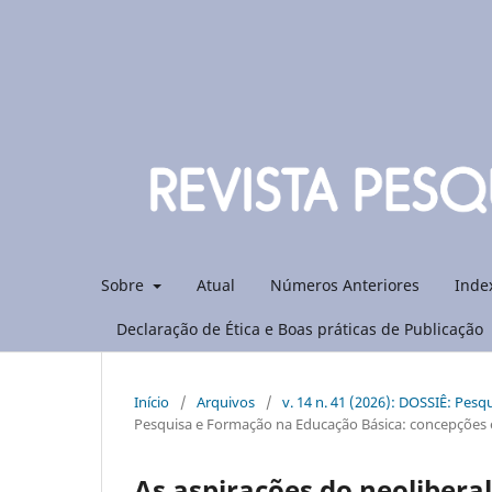
Sobre
Atual
Números Anteriores
Inde
Declaração de Ética e Boas práticas de Publicação
Início
/
Arquivos
/
v. 14 n. 41 (2026): DOSSIÊ: Pes
Pesquisa e Formação na Educação Básica: concepções 
As aspirações do neoliberal