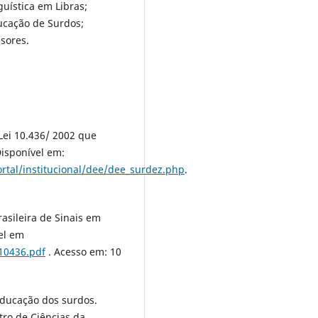
guística em Libras;
ucação de Surdos;
ssores.
ei 10.436/ 2002 que
 Disponível em:
rtal/institucional/dee/dee_surdez.php
.
rasileira de Sinais em
vel em
i10436.pdf
. Acesso em: 10
educação dos surdos.
tro de Ciências da