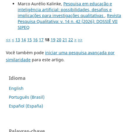
Marco Aurélio Kalinke,
Pesquisa em educação e
inteligência artificial: possibilidades, desafios e
implicações para investigações qualitativas
,
Revista
Pesquisa Qualitativa: v. 14 n. 42 (2026): DOSSIÊ VII
SIPEQ
<<
<
13
14
15
16
17
18
19
20
21
22
>
>>
Você também pode
iniciar uma pesquisa avançada por
similaridade
para este artigo.
Idioma
English
Português (Brasil)
Español (España)
Palavras-chave