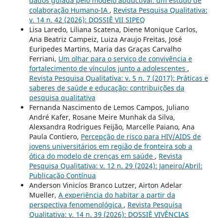
dados guiada pelo modelo abductivai: um estudo de
colaboração Humano-IA
,
Revista Pesquisa Qualitativa:
v. 14 n. 42 (2026): DOSSIÊ VII SIPEQ
Lisa Laredo, Liliana Scatena, Diene Monique Carlos,
Ana Beatriz Campeiz, Luiza Araujo Freitas, José
Euripedes Martins, Maria das Graças Carvalho
Ferriani,
Um olhar para o serviço de convivência e
fortalecimento de vínculos junto a adolescentes
,
Revista Pesquisa Qualitativa: v. 5 n. 7 (2017): Práticas e
saberes de saúde e educação: contribuições da
pesquisa qualitativa
Fernanda Nascimento de Lemos Campos, Juliano
André Kafer, Rosane Meire Munhak da Silva,
Alexsandra Rodrigues Feijão, Marcelle Paiano, Ana
Paula Contiero,
Percepção de risco para HIV/AIDS de
jovens universitários em região de fronteira sob a
ótica do modelo de crenças em saúde
,
Revista
Pesquisa Qualitativa: v. 12 n. 29 (2024): Janeiro/Abril:
Publicação Contínua
Anderson Vinicíos Branco Lutzer, Airton Adelar
Mueller,
A experiência do habitar a partir da
perspectiva fenomenológica
,
Revista Pesquisa
Qualitativa: v. 14 n. 39 (2026): DOSSIÊ VIVÊNCIAS