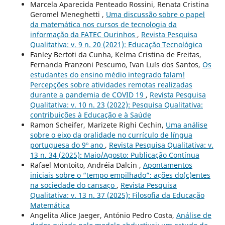
Marcela Aparecida Penteado Rossini, Renata Cristina
Geromel Meneghetti ,
Uma discussão sobre o papel
da matemática nos cursos de tecnologia da
informação da FATEC Ourinhos
,
Revista Pesquisa
Qualitativa: v. 9 n. 20 (2021): Educação Tecnológica
Fanley Bertoti da Cunha, Kelma Cristina de Freitas,
Fernanda Franzoni Pescumo, Ivan Luís dos Santos,
Os
estudantes do ensino médio integrado falam!
Percepções sobre atividades remotas realizadas
durante a pandemia de COVID 19
,
Revista Pesquisa
Qualitativa: v. 10 n. 23 (2022): Pesquisa Qualitativa:
contribuições à Educação e à Saúde
Ramon Scheifer, Marizete Righi Cechin,
Uma análise
sobre o eixo da oralidade no currículo de língua
portuguesa do 9º ano
,
Revista Pesquisa Qualitativa: v.
13 n. 34 (2025): Maio/Agosto: Publicação Contínua
Rafael Montoito, Andréia Dalcin ,
Apontamentos
iniciais sobre o “tempo empilhado”: ações do(c)entes
na sociedade do cansaço
,
Revista Pesquisa
Qualitativa: v. 13 n. 37 (2025): Filosofia da Educação
Matemática
Angelita Alice Jaeger, António Pedro Costa,
Análise de