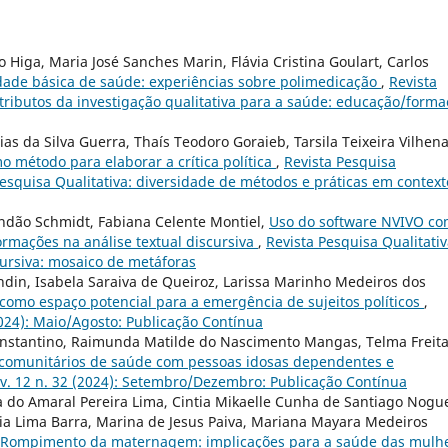
o Higa, Maria José Sanches Marin, Flávia Cristina Goulart, Carlos
dade básica de saúde: experiências sobre polimedicação
,
Revista
ontributos da investigação qualitativa para a saúde: educação/forma
s da Silva Guerra, Thaís Teodoro Goraieb, Tarsila Teixeira Vilhen
o método para elaborar a crítica política
,
Revista Pesquisa
a Pesquisa Qualitativa: diversidade de métodos e práticas em context
andão Schmidt, Fabiana Celente Montiel,
Uso do software NVIVO c
ormações na análise textual discursiva
,
Revista Pesquisa Qualitativa
scursiva: mosaico de metáforas
ndin, Isabela Saraiva de Queiroz, Larissa Marinho Medeiros dos
como espaço potencial para a emergência de sujeitos políticos
,
(2024): Maio/Agosto: Publicação Contínua
Constantino, Raimunda Matilde do Nascimento Mangas, Telma Freit
 comunitários de saúde com pessoas idosas dependentes e
: v. 12 n. 32 (2024): Setembro/Dezembro: Publicação Contínua
 do Amaral Pereira Lima, Cintia Mikaelle Cunha de Santiago Nogue
ia Lima Barra, Marina de Jesus Paiva, Mariana Mayara Medeiros
Rompimento da maternagem: implicações para a saúde das mulh