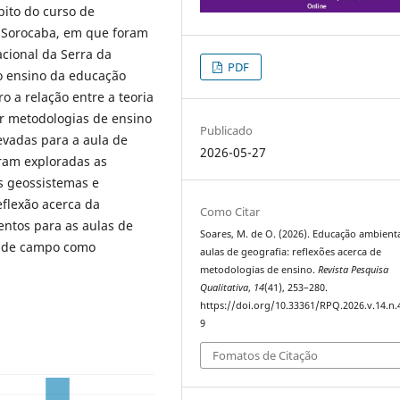
ito do curso de
 Sorocaba, em que foram
cional da Serra da
PDF
do ensino da educação
 a relação entre a teoria
zar metodologias de ensino
Publicado
evadas para a aula de
2026-05-27
ram exploradas as
os geossistemas e
flexão acerca da
Como Citar
ntos para as aulas de
Soares, M. de O. (2026). Educação ambient
o de campo como
aulas de geografia: reflexões acerca de
metodologias de ensino.
Revista Pesquisa
Qualitativa
,
14
(41), 253–280.
https://doi.org/10.33361/RPQ.2026.v.14.n.
9
Fomatos de Citação