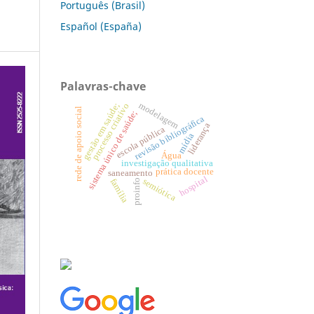
Português (Brasil)
Español (España)
Palavras-chave
modelagem
gestão em saúde;
processo criativo
rede de apoio social
sistema único de saúde;
revisão bibliográfica
liderança
escola pública
mídia
Água
investigação qualitativa
prática docente
saneamento
hospital
semiótica
família
proinfo