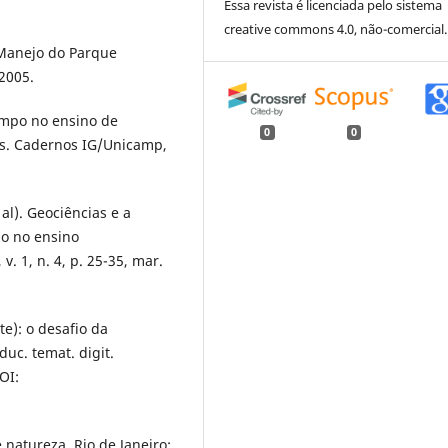
Essa revista é licenciada pelo sistema
creative commons 4.0, não-comercial.
 Manejo do Parque
 2005.
ampo no ensino de
0
0
as. Cadernos IG/Unicamp,
l). Geociências e a
io no ensino
. 1, n. 4, p. 25-35, mar.
): o desafio da
uc. temat. digit.
OI:
 natureza. Rio de Janeiro: