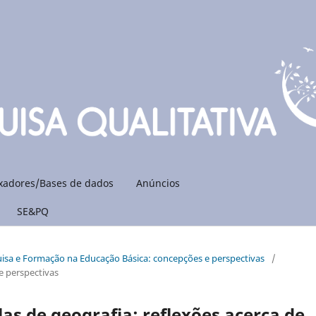
xadores/Bases de dados
Anúncios
SE&PQ
quisa e Formação na Educação Básica: concepções e perspectivas
/
e perspectivas
s de geografia: reflexões acerca de