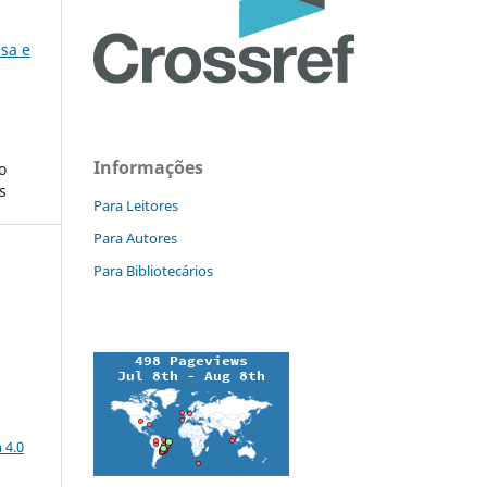
isa e
Informações
o
s
Para Leitores
Para Autores
Para Bibliotecários
a
 4.0