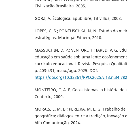
Civilização Brasileira, 2005.
GORZ, A. Écológica. Epublibre, Titivillus, 2008.
LOPES, C. S.; PONTUSCHKA, N. N. Estudo do mei
estratégias. Maringá: Eduem, 2010.
MASSUCHIN, D. P.; VENTURI, T.; IARED, V. G. Ed
educação em saúde sob uma lente ecofenomeno
currículo educacional. Revista Pesquisa Qualitativ
p. 403-431, maio./ago. 2025. DOI:
https://doi.org/10.33361/RPQ.2025.v.13.n.34.78
MONTEIRO, C. A. F. Geossistemas: a história de 
Contexto, 2000.
MORAIS, E. M. B.; PEREIRA, M. E. G. Trabalho 
geográfica: diálogos entre a tradição, inovação 
Alfa Comunicação, 2024.