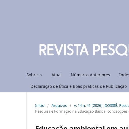
Sobre
Atual
Números Anteriores
Inde
Declaração de Ética e Boas práticas de Publicação
Início
/
Arquivos
/
v. 14 n. 41 (2026): DOSSIÊ: Pes
Pesquisa e Formação na Educação Básica: concepções 
Educação ambiental em aula