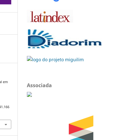
al em
Associada
41.166