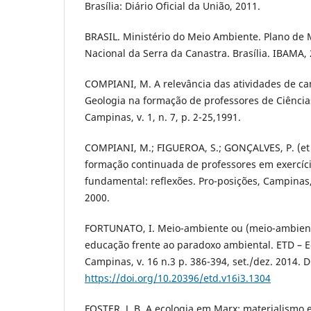
Brasília: Diário Oficial da União, 2011.
BRASIL. Ministério do Meio Ambiente. Plano de
Nacional da Serra da Canastra. Brasília. IBAMA,
COMPIANI, M. A relevância das atividades de c
Geologia na formação de professores de Ciênci
Campinas, v. 1, n. 7, p. 2-25,1991.
COMPIANI, M.; FIGUEROA, S.; GONÇALVES, P. (et a
formação continuada de professores em exercíc
fundamental: reflexões. Pro-posições, Campinas, v
2000.
FORTUNATO, I. Meio-ambiente ou (meio-ambiente
educação frente ao paradoxo ambiental. ETD – Ed
Campinas, v. 16 n.3 p. 386-394, set./dez. 2014. D
https://doi.org/10.20396/etd.v16i3.1304
FOSTER, J. B. A ecologia em Marx: materialismo e