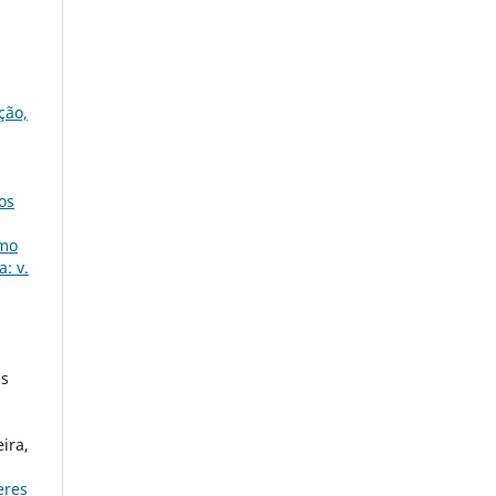
ção,
a
os
omo
: v.
as
ira,
eres