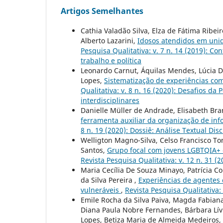
Artigos Semelhantes
Cathia Valadão Silva, Elza de Fátima Ribeir
Alberto Lazarini,
Idosos atendidos em uni
Pesquisa Qualitativa: v. 7 n. 14 (2019): C
trabalho e política
Leonardo Carnut, Áquilas Mendes, Lúcia Dia
Lopes,
Sistematização de experiências com
Qualitativa: v. 8 n. 16 (2020): Desafios d
interdisciplinares
Danielle Müller de Andrade, Elisabeth Br
ferramenta auxiliar da organização de inf
8 n. 19 (2020): Dossiê: Análise Textual Di
Welligton Magno-Silva, Celso Francisco To
Santos,
Grupo focal com jovens LGBTQIA+ 
Revista Pesquisa Qualitativa: v. 12 n. 31 
Maria Cecília De Souza Minayo, Patrícia 
da Silva Pereira ,
Experiências de agentes
vulneráveis
,
Revista Pesquisa Qualitativa
Emile Rocha da Silva Paiva, Magda Fabiana
Diana Paula Nobre Fernandes, Bárbara Lív
Lopes, Betiza Maria de Almeida Medeiros,