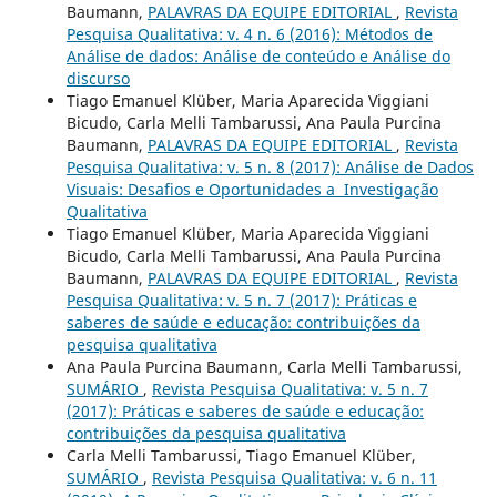
Baumann,
PALAVRAS DA EQUIPE EDITORIAL
,
Revista
Pesquisa Qualitativa: v. 4 n. 6 (2016): Métodos de
Análise de dados: Análise de conteúdo e Análise do
discurso
Tiago Emanuel Klüber, Maria Aparecida Viggiani
Bicudo, Carla Melli Tambarussi, Ana Paula Purcina
Baumann,
PALAVRAS DA EQUIPE EDITORIAL
,
Revista
Pesquisa Qualitativa: v. 5 n. 8 (2017): Análise de Dados
Visuais: Desafios e Oportunidades a Investigação
Qualitativa
Tiago Emanuel Klüber, Maria Aparecida Viggiani
Bicudo, Carla Melli Tambarussi, Ana Paula Purcina
Baumann,
PALAVRAS DA EQUIPE EDITORIAL
,
Revista
Pesquisa Qualitativa: v. 5 n. 7 (2017): Práticas e
saberes de saúde e educação: contribuições da
pesquisa qualitativa
Ana Paula Purcina Baumann, Carla Melli Tambarussi,
SUMÁRIO
,
Revista Pesquisa Qualitativa: v. 5 n. 7
(2017): Práticas e saberes de saúde e educação:
contribuições da pesquisa qualitativa
Carla Melli Tambarussi, Tiago Emanuel Klüber,
SUMÁRIO
,
Revista Pesquisa Qualitativa: v. 6 n. 11