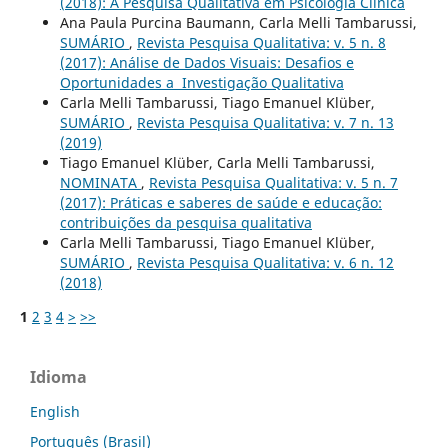
(2018): A Pesquisa Qualitativa em Psicologia Clí­nica
Ana Paula Purcina Baumann, Carla Melli Tambarussi,
SUMÁRIO
,
Revista Pesquisa Qualitativa: v. 5 n. 8
(2017): Análise de Dados Visuais: Desafios e
Oportunidades a Investigação Qualitativa
Carla Melli Tambarussi, Tiago Emanuel Klüber,
SUMÁRIO
,
Revista Pesquisa Qualitativa: v. 7 n. 13
(2019)
Tiago Emanuel Klüber, Carla Melli Tambarussi,
NOMINATA
,
Revista Pesquisa Qualitativa: v. 5 n. 7
(2017): Práticas e saberes de saúde e educação:
contribuições da pesquisa qualitativa
Carla Melli Tambarussi, Tiago Emanuel Klüber,
SUMÁRIO
,
Revista Pesquisa Qualitativa: v. 6 n. 12
(2018)
1
2
3
4
>
>>
Idioma
English
Português (Brasil)