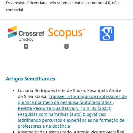
Essa revista é licenciada pelo sistema creative commons 4.0, não-
comercial.
0
0
Artigos Semelhantes
Luciana Rodrigues Leite de Souza, Elisangela André
da Silva Sousa,
Transver a formação de professores de
química por meio da pesquisa (auto)biográfica
,
Revista Pesquisa Qualitativa: v. 13 n. 35 (2025):
Pesquisas com narrativas (auto) biográficas:
ladrilhando percursos e experiências na formação de
professores e na docência
Rosemeiry de Castro Prado, Antonio Vicente Marafioti