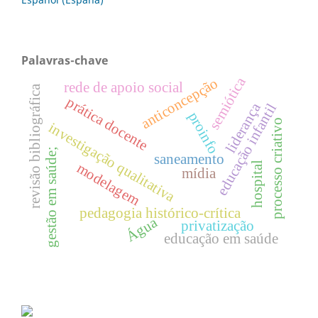
Palavras-chave
semiótica
anticoncepção
rede de apoio social
revisão bibliográfica
prática docente
liderança
educação infantil
proinfo
processo criativo
investigação qualitativa
gestão em saúde;
saneamento
hospital
modelagem
mídia
pedagogia histórico-crítica
Água
privatização
educação em saúde