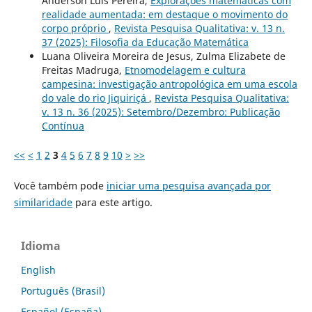
Anderson Luís Pereira,
Explorações matemáticas com
realidade aumentada: em destaque o movimento do
corpo próprio
,
Revista Pesquisa Qualitativa: v. 13 n.
37 (2025): Filosofia da Educação Matemática
Luana Oliveira Moreira de Jesus, Zulma Elizabete de
Freitas Madruga,
Etnomodelagem e cultura
campesina: investigação antropológica em uma escola
do vale do rio Jiquiriçá
,
Revista Pesquisa Qualitativa:
v. 13 n. 36 (2025): Setembro/Dezembro: Publicação
Contínua
<<
<
1
2
3
4
5
6
7
8
9
10
>
>>
Você também pode
iniciar uma pesquisa avançada por
similaridade
para este artigo.
Idioma
English
Português (Brasil)
Español (España)