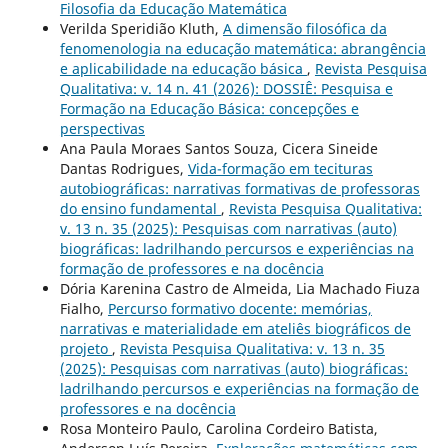
Filosofia da Educação Matemática
Verilda Speridião Kluth,
A dimensão filosófica da
fenomenologia na educação matemática: abrangência
e aplicabilidade na educação básica
,
Revista Pesquisa
Qualitativa: v. 14 n. 41 (2026): DOSSIÊ: Pesquisa e
Formação na Educação Básica: concepções e
perspectivas
Ana Paula Moraes Santos Souza, Cicera Sineide
Dantas Rodrigues,
Vida-formação em tecituras
autobiográficas: narrativas formativas de professoras
do ensino fundamental
,
Revista Pesquisa Qualitativa:
v. 13 n. 35 (2025): Pesquisas com narrativas (auto)
biográficas: ladrilhando percursos e experiências na
formação de professores e na docência
Dória Karenina Castro de Almeida, Lia Machado Fiuza
Fialho,
Percurso formativo docente: memórias,
narrativas e materialidade em ateliês biográficos de
projeto
,
Revista Pesquisa Qualitativa: v. 13 n. 35
(2025): Pesquisas com narrativas (auto) biográficas:
ladrilhando percursos e experiências na formação de
professores e na docência
Rosa Monteiro Paulo, Carolina Cordeiro Batista,