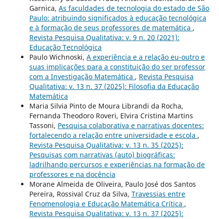
Garnica,
As faculdades de tecnologia do estado de São
Paulo: atribuindo significados à educação tecnológica
e à formação de seus professores de matemática
,
Revista Pesquisa Qualitativa: v. 9 n. 20 (2021):
Educação Tecnológica
Paulo Wichnoski,
A experiência e a relação eu-outro e
suas implicações para a constituição do ser professor
com a Investigação Matemática
,
Revista Pesquisa
Qualitativa: v. 13 n. 37 (2025): Filosofia da Educação
Matemática
Maria Silvia Pinto de Moura Librandi da Rocha,
Fernanda Theodoro Roveri, Elvira Cristina Martins
Tassoni,
Pesquisa colaborativa e narrativas docentes:
fortalecendo a relação entre universidade e escola
,
Revista Pesquisa Qualitativa: v. 13 n. 35 (2025):
Pesquisas com narrativas (auto) biográficas:
ladrilhando percursos e experiências na formação de
professores e na docência
Morane Almeida de Oliveira, Paulo José dos Santos
Pereira, Rossival Cruz da Silva,
Travessias entre
Fenomenologia e Educação Matemática Crítica
,
Revista Pesquisa Qualitativa: v. 13 n. 37 (2025):