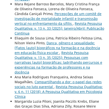
Mara Rejane Barroso Barcelos, Mary Cristina França
de Oliveira Fonseca, Lorena de Oliveira Fonseca,
Cândida Caniçali Primo,
Percepções de um comitê de
investigação de mortalidade infantil e transmissão
vertical no enfrentamento da sífilis
,
Revista Pesquisa
Qualitativa: v. 13 n. 33 (2025): Janeiro/Abril: Publicação
Contínua
Eliaquim de Sousa Lima, Patricia Ribeiro Feitosa Lima,
Nilson Vieira Pinto,
Dança, gênero e sexualidade:
(f)atos (auto) biográficos na formação e na docência
em educação física escolar
,
Revista Pesquisa
Qualitativa: v. 13 n. 35 (2025): Pesquisas com
narrativas (auto) biográficas: ladrilhando percursos e
experiências na formação de professores e na
docência
Ana Maria Rodrigues Franqueira, Andrea Seixas
Magalhães,
Compartilhando a dor: o papel das redes
sociais no luto parental
,
Revista Pesquisa Qualitativa:
v. 6 n. 11 (2018): A Pesquisa Qualitativa em Psicologia
Clí­nica
Margarida Luzia Piloni, Joanita Poczits Krebs, Eliane
das Graças Dias Silva, Adriana Zilly, Rosane Meire