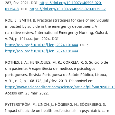
287, fev. 2021. DOI:
https://doi.org/10.1007/s40596-020-
01394-8
. DOI:
https://doi.org/10.1007/s40596-020-01395-7
ROE, E.; SMITH, B. Practical strategies for care of individuals
impacted by suicide in the emergency department: A
narrative review. International Emergency Nursing, Oxford,
v. 74, p. 101444, jun. 2024. DOI:
https://doi.org/10.1016/j.ienj.2024.101444
. DOI:
https://doi.org/10.1016/j.ienj.2024.101444
ROTHES, I. A.; HENRIQUES, M. R.; CORREIA, R. S. Suicídio de
um paciente: A experiência de médicos e psicólogos
portugueses. Revista Portuguesa de Saúde Pública, Lisboa,
v. 31, n. 2, p. 168-178, jul./dez. 2013. Disponível em:
https://www.sciencedirect.com/science/article/pii/S08709025
Acesso em: 25 mar. 2022.
RYTTERSTRÖM, P.; LINDH, J.; HÖGBERG, H.; SÖDERBERG, S.
Impact of suicide on health professionals in psychiatric care