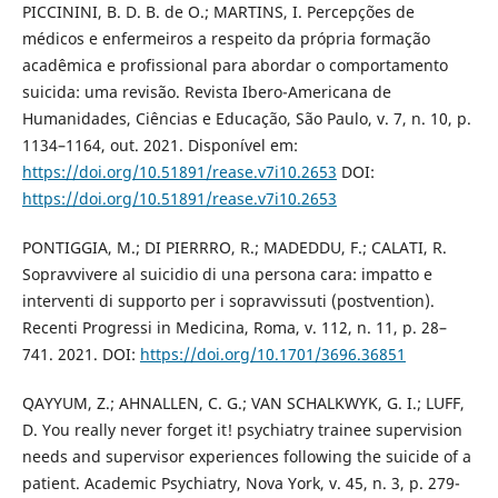
PICCININI, B. D. B. de O.; MARTINS, I. Percepções de
médicos e enfermeiros a respeito da própria formação
acadêmica e profissional para abordar o comportamento
suicida: uma revisão. Revista Ibero-Americana de
Humanidades, Ciências e Educação, São Paulo, v. 7, n. 10, p.
1134–1164, out. 2021. Disponível em:
https://doi.org/10.51891/rease.v7i10.2653
DOI:
https://doi.org/10.51891/rease.v7i10.2653
PONTIGGIA, M.; DI PIERRRO, R.; MADEDDU, F.; CALATI, R.
Sopravvivere al suicidio di una persona cara: impatto e
interventi di supporto per i sopravvissuti (postvention).
Recenti Progressi in Medicina, Roma, v. 112, n. 11, p. 28–
741. 2021. DOI:
https://doi.org/10.1701/3696.36851
QAYYUM, Z.; AHNALLEN, C. G.; VAN SCHALKWYK, G. I.; LUFF,
D. You really never forget it! psychiatry trainee supervision
needs and supervisor experiences following the suicide of a
patient. Academic Psychiatry, Nova York, v. 45, n. 3, p. 279-