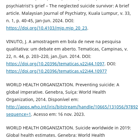
psychiatrist’s grief – The neglected suicide survivor: A brief
article. Malaysian Journal of Psychiatry, Kuala Lumpur, v. 33,
n. 1, p. 40-45, Jan-Jun. 2024. DOI:
https://doi.org/10.4103/mjp.mjp_20_23
.
VINUTO, J. A amostragem em bola de neve na pesquisa
qualitativa: um debate em aberto. Tematicas, Campinas, v.
22, n. 44, p. 203–220, jan./jun. 2014. DOI:
https://doi.org/10.20396/tematicas.v22i44.1097
. DOI:
https://doi.org/10.20396/tematicas.v22i44.10977
WORLD HEALTH ORGANIZATION. Preventing suicide: A
global imperative. Genebra, Suíça: World Health
Organization, 2014. Disponível em:
http://apps.who.int/iris/bitstream/handle/10665/131056/9789
sequence=1
. Acesso em: 16 nov. 2023.
WORLD HEALTH ORGANIZATION. Suicide worldwide in 2019:
Global health estimates. Genebra: World Health