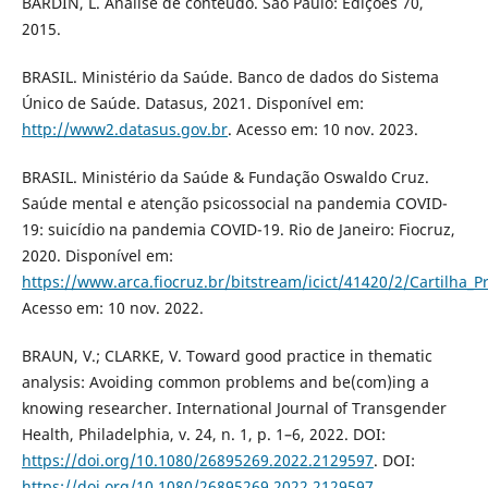
BARDIN, L. Análise de conteúdo. São Paulo: Edições 70,
2015.
BRASIL. Ministério da Saúde. Banco de dados do Sistema
Único de Saúde. Datasus, 2021. Disponível em:
http://www2.datasus.gov.br
. Acesso em: 10 nov. 2023.
BRASIL. Ministério da Saúde & Fundação Oswaldo Cruz.
Saúde mental e atenção psicossocial na pandemia COVID-
19: suicídio na pandemia COVID-19. Rio de Janeiro: Fiocruz,
2020. Disponível em:
https://www.arca.fiocruz.br/bitstream/icict/41420/2/Cartilha_
Acesso em: 10 nov. 2022.
BRAUN, V.; CLARKE, V. Toward good practice in thematic
analysis: Avoiding common problems and be(com)ing a
knowing researcher. International Journal of Transgender
Health, Philadelphia, v. 24, n. 1, p. 1–6, 2022. DOI:
https://doi.org/10.1080/26895269.2022.2129597
. DOI:
https://doi.org/10.1080/26895269.2022.2129597