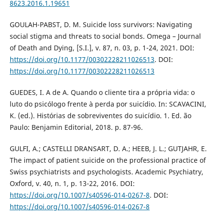
8623.2016.1.19651
GOULAH-PABST, D. M. Suicide loss survivors: Navigating
social stigma and threats to social bonds. Omega – Journal
of Death and Dying, [S.I.], v. 87, n. 03, p. 1-24, 2021. DOI:
https://doi.org/10.1177/00302228211026513
. DOI:
https://doi.org/10.1177/00302228211026513
GUEDES, I. A de A. Quando o cliente tira a própria vida: o
luto do psicólogo frente à perda por suicídio. In: SCAVACINI,
K. (ed.). Histórias de sobreviventes do suicídio. 1. Ed. ão
Paulo: Benjamin Editorial, 2018. p. 87-96.
GULFI, A.; CASTELLI DRANSART, D. A.; HEEB, J. L.; GUTJAHR, E.
The impact of patient suicide on the professional practice of
Swiss psychiatrists and psychologists. Academic Psychiatry,
Oxford, v. 40, n. 1, p. 13-22, 2016. DOI:
https://doi.org/10.1007/s40596-014-0267-8
. DOI:
https://doi.org/10.1007/s40596-014-0267-8