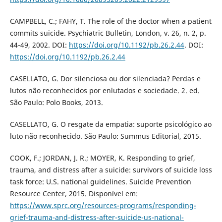
CAMPBELL, C.; FAHY, T. The role of the doctor when a patient
commits suicide. Psychiatric Bulletin, London, v. 26, n. 2, p.
44-49, 2002. DOI:
https://doi.org/10.1192/pb.26.2.44
. DOI:
https://doi.org/10.1192/pb.26.2.44
CASELLATO, G. Dor silenciosa ou dor silenciada? Perdas e
lutos não reconhecidos por enlutados e sociedade. 2. ed.
São Paulo: Polo Books, 2013.
CASELLATO, G. O resgate da empatia: suporte psicológico ao
luto não reconhecido. São Paulo: Summus Editorial, 2015.
COOK, F.; JORDAN, J. R.; MOYER, K. Responding to grief,
trauma, and distress after a suicide: survivors of suicide loss
task force: U.S. national guidelines. Suicide Prevention
Resource Center, 2015. Disponível em:
https://www.sprc.org/resources-programs/responding-
grief-trauma-and-distress-after-suicide-us-national-