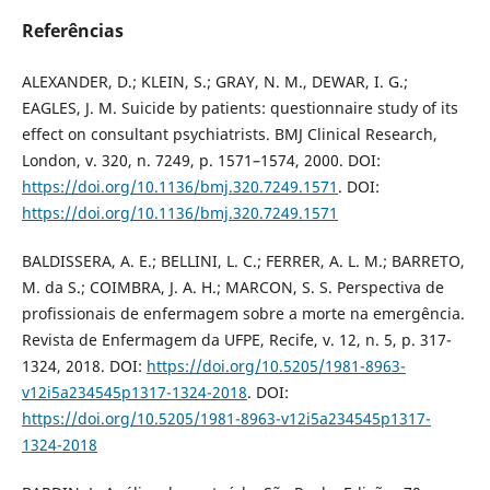
Referências
ALEXANDER, D.; KLEIN, S.; GRAY, N. M., DEWAR, I. G.;
EAGLES, J. M. Suicide by patients: questionnaire study of its
effect on consultant psychiatrists. BMJ Clinical Research,
London, v. 320, n. 7249, p. 1571–1574, 2000. DOI:
https://doi.org/10.1136/bmj.320.7249.1571
. DOI:
https://doi.org/10.1136/bmj.320.7249.1571
BALDISSERA, A. E.; BELLINI, L. C.; FERRER, A. L. M.; BARRETO,
M. da S.; COIMBRA, J. A. H.; MARCON, S. S. Perspectiva de
profissionais de enfermagem sobre a morte na emergência.
Revista de Enfermagem da UFPE, Recife, v. 12, n. 5, p. 317-
1324, 2018. DOI:
https://doi.org/10.5205/1981-8963-
v12i5a234545p1317-1324-2018
. DOI:
https://doi.org/10.5205/1981-8963-v12i5a234545p1317-
1324-2018