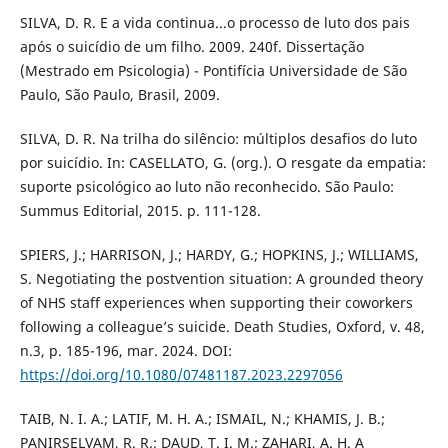
SILVA, D. R. E a vida continua...o processo de luto dos pais
após o suicídio de um filho. 2009. 240f. Dissertação
(Mestrado em Psicologia) - Pontifícia Universidade de São
Paulo, São Paulo, Brasil, 2009.
SILVA, D. R. Na trilha do silêncio: múltiplos desafios do luto
por suicídio. In: CASELLATO, G. (org.). O resgate da empatia:
suporte psicológico ao luto não reconhecido. São Paulo:
Summus Editorial, 2015. p. 111-128.
SPIERS, J.; HARRISON, J.; HARDY, G.; HOPKINS, J.; WILLIAMS,
S. Negotiating the postvention situation: A grounded theory
of NHS staff experiences when supporting their coworkers
following a colleague’s suicide. Death Studies, Oxford, v. 48,
n.3, p. 185-196, mar. 2024. DOI:
https://doi.org/10.1080/07481187.2023.2297056
TAIB, N. I. A.; LATIF, M. H. A.; ISMAIL, N.; KHAMIS, J. B.;
PANIRSELVAM, R. R.; DAUD, T. I. M.; ZAHARI, A. H. A