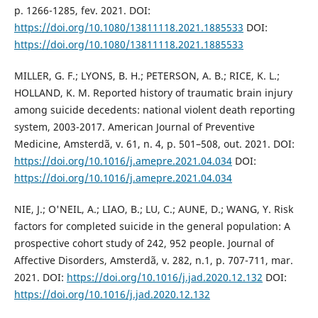
p. 1266-1285, fev. 2021. DOI:
https://doi.org/10.1080/13811118.2021.1885533
DOI:
https://doi.org/10.1080/13811118.2021.1885533
MILLER, G. F.; LYONS, B. H.; PETERSON, A. B.; RICE, K. L.;
HOLLAND, K. M. Reported history of traumatic brain injury
among suicide decedents: national violent death reporting
system, 2003-2017. American Journal of Preventive
Medicine, Amsterdã, v. 61, n. 4, p. 501–508, out. 2021. DOI:
https://doi.org/10.1016/j.amepre.2021.04.034
DOI:
https://doi.org/10.1016/j.amepre.2021.04.034
NIE, J.; O'NEIL, A.; LIAO, B.; LU, C.; AUNE, D.; WANG, Y. Risk
factors for completed suicide in the general population: A
prospective cohort study of 242, 952 people. Journal of
Affective Disorders, Amsterdã, v. 282, n.1, p. 707-711, mar.
2021. DOI:
https://doi.org/10.1016/j.jad.2020.12.132
DOI:
https://doi.org/10.1016/j.jad.2020.12.132