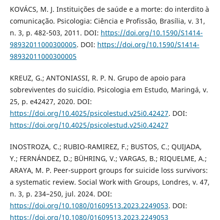
KOVÁCS, M. J. Instituições de saúde e a morte: do interdito à
comunicação. Psicologia: Ciência e Profissão, Brasília, v. 31,
n. 3, p. 482-503, 2011. DOI:
https://doi.org/10.1590/S1414-
98932011000300005
. DOI:
https://doi.org/10.1590/S1414-
98932011000300005
KREUZ, G.; ANTONIASSI, R. P. N. Grupo de apoio para
sobreviventes do suicídio. Psicologia em Estudo, Maringá, v.
25, p. e42427, 2020. DOI:
https://doi.org/10.4025/psicolestud.v25i0.42427
. DOI:
https://doi.org/10.4025/psicolestud.v25i0.42427
INOSTROZA, C.; RUBIO-RAMIREZ, F.; BUSTOS, C.; QUIJADA,
Y.; FERNÁNDEZ, D.; BÜHRING, V.; VARGAS, B.; RIQUELME, A.;
ARAYA, M. P. Peer-support groups for suicide loss survivors:
a systematic review. Social Work with Groups, Londres, v. 47,
n. 3, p. 234–250, jul. 2024. DOI:
https://doi.org/10.1080/01609513.2023.2249053
. DOI:
https://doi.org/10.1080/01609513.2023.2249053