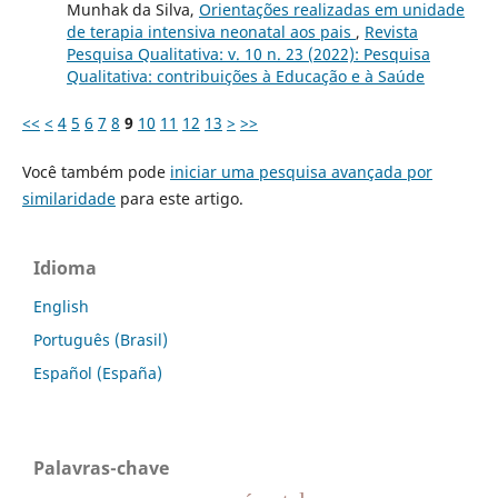
Munhak da Silva,
Orientações realizadas em unidade
de terapia intensiva neonatal aos pais
,
Revista
Pesquisa Qualitativa: v. 10 n. 23 (2022): Pesquisa
Qualitativa: contribuições à Educação e à Saúde
<<
<
4
5
6
7
8
9
10
11
12
13
>
>>
Você também pode
iniciar uma pesquisa avançada por
similaridade
para este artigo.
Idioma
English
Português (Brasil)
Español (España)
Palavras-chave