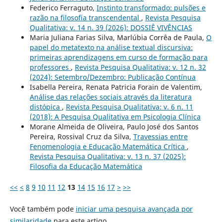
Federico Ferraguto,
Instinto transformado: pulsões e
razão na filosofia transcendental
,
Revista Pesquisa
Qualitativa: v. 14 n. 39 (2026): DOSSIÊ VIVÊNCIAS
Maria Juliana Farias Silva, Marlúbia Corrêa de Paula,
O
papel do metatexto na análise textual discursiva:
primeiras aprendizagens em curso de formação para
professores
,
Revista Pesquisa Qualitativa: v. 12 n. 32
(2024): Setembro/Dezembro: Publicação Contínua
Isabella Pereira, Renata Patricia Forain de Valentim,
Análise das relações sociais através da literatura
distópica
,
Revista Pesquisa Qualitativa: v. 6 n. 11
(2018): A Pesquisa Qualitativa em Psicologia Clí­nica
Morane Almeida de Oliveira, Paulo José dos Santos
Pereira, Rossival Cruz da Silva,
Travessias entre
Fenomenologia e Educação Matemática Crítica
,
Revista Pesquisa Qualitativa: v. 13 n. 37 (2025):
Filosofia da Educação Matemática
<<
<
8
9
10
11
12
13
14
15
16
17
>
>>
Você também pode
iniciar uma pesquisa avançada por
similaridade
para este artigo.