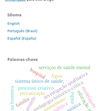
Idioma
English
Português (Brasil)
Español (España)
Palavras-chave
serviços de saúde mental
hospital
investigação qualitativa
Água
sistema único de saúde;
pedagogia histórico-crítica
processo criativo
modelagem
saúde na fronteira
educação infantil
privatização
mídia
proinfo
saneamento
família
escola pública
semiótica