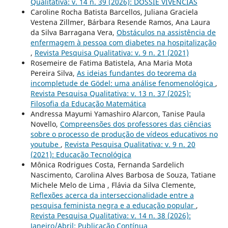
Qualitativa: v. 14 n. 39 (2026): DOSSIÊ VIVÊNCIAS
Caroline Rocha Batista Barcellos, Juliana Graciela
Vestena Zillmer, Bárbara Resende Ramos, Ana Laura
da Silva Barragana Vera,
Obstáculos na assistência de
enfermagem à pessoa com diabetes na hospitalização
,
Revista Pesquisa Qualitativa: v. 9 n. 21 (2021)
Rosemeire de Fatima Batistela, Ana Maria Mota
Pereira Silva,
As ideias fundantes do teorema da
incompletude de Gödel: uma análise fenomenológica
,
Revista Pesquisa Qualitativa: v. 13 n. 37 (2025):
Filosofia da Educação Matemática
Andressa Mayumi Yamashiro Alarcon, Tanise Paula
Novello,
Compreensões dos professores das ciências
sobre o processo de produção de vídeos educativos no
youtube
,
Revista Pesquisa Qualitativa: v. 9 n. 20
(2021): Educação Tecnológica
Mônica Rodrigues Costa, Fernanda Sardelich
Nascimento, Carolina Alves Barbosa de Souza, Tatiane
Michele Melo de Lima , Flávia da Silva Clemente,
Reflexões acerca da interseccionalidade entre a
pesquisa feminista negra e a educação popular
,
Revista Pesquisa Qualitativa: v. 14 n. 38 (2026):
Janeiro/Abril: Publicação Contínua