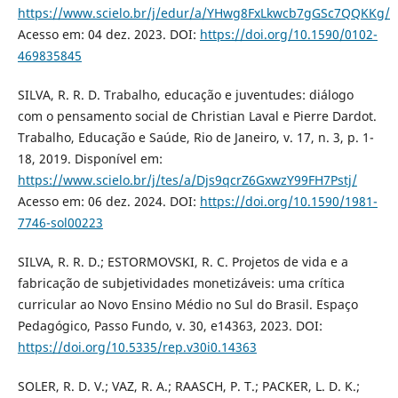
https://www.scielo.br/j/edur/a/YHwg8FxLkwcb7gGSc7QQKKg/
Acesso em: 04 dez. 2023. DOI:
https://doi.org/10.1590/0102-
469835845
SILVA, R. R. D. Trabalho, educação e juventudes: diálogo
com o pensamento social de Christian Laval e Pierre Dardot.
Trabalho, Educação e Saúde, Rio de Janeiro, v. 17, n. 3, p. 1-
18, 2019. Disponível em:
https://www.scielo.br/j/tes/a/Djs9qcrZ6GxwzY99FH7Pstj/
Acesso em: 06 dez. 2024. DOI:
https://doi.org/10.1590/1981-
7746-sol00223
SILVA, R. R. D.; ESTORMOVSKI, R. C. Projetos de vida e a
fabricação de subjetividades monetizáveis: uma crítica
curricular ao Novo Ensino Médio no Sul do Brasil. Espaço
Pedagógico, Passo Fundo, v. 30, e14363, 2023. DOI:
https://doi.org/10.5335/rep.v30i0.14363
SOLER, R. D. V.; VAZ, R. A.; RAASCH, P. T.; PACKER, L. D. K.;