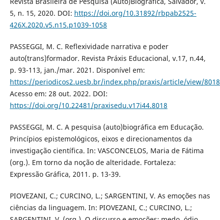
Revista Brasileira de Pesquisa (Auto)Biográfica, Salvador, v.
5, n. 15, 2020. DOI:
https://doi.org/10.31892/rbpab2525-
426X.2020.v5.n15.p1039-1058
PASSEGGI, M. C. Reflexividade narrativa e poder
auto(trans)formador. Revista Práxis Educacional, v.17, n.44,
p. 93-113, jan./mar. 2021. Disponível em:
https://periodicos2.uesb.br/index.php/praxis/article/view/8018
Acesso em: 28 out. 2022. DOI:
https://doi.org/10.22481/praxisedu.v17i44.8018
PASSEGGI, M. C. A pesquisa (auto)biográfica em Educação.
Princípios epistemológicos, eixos e direcionamentos da
investigação científica. In: VASCONCELOS, Maria de Fátima
(org.). Em torno da noção de alteridade. Fortaleza:
Expressão Gráfica, 2011. p. 13-39.
PIOVEZANI, C.; CURCINO, L.; SARGENTINI, V. As emoções nas
ciências da linguagem. In: PIOVEZANI, C.; CURCINO, L.;
SARGENTINI, V. (org.). O discurso e emoções: medo, ódio,