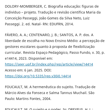
DOLORY-MOMBERGER, C. Biografia educação: figuras de
indivíduo – projeto. Tradução e revisão científica Maria da
Conceição Passeggi, João Gomes da Silva Neto, Luiz
Passeggi. 2. ed. Natal- RN: EDUFRN, 2014.
FÁVERO, A. A.; CENTENARO, J. B.; SANTOS, A. P. dos. A
liberdade de escolha no Novo Ensino Médio: a percepção de
gestores escolares quanto à proposta de flexibilização
curricular. Revista Espaço Pedagógico, Passo Fundo, v. 30, p.
e14414, 2023. Disponível em:
https://seer.upf.br/index.php/rep/article/view/14414
Acesso em: 6 jan. 2025. DOI:
https://doi.org/10.5335/rep.v30i0.14414
FOUCAULT, M. A hermenêutica do sujeito. Tradução de
Márcio Alves da Fonseca e Salma Tannus Muchail. São
Paulo: Martins Fontes, 2004.
FOUCAULT, M. O sujeito e o poder. In: DREYFUS, H. L.;