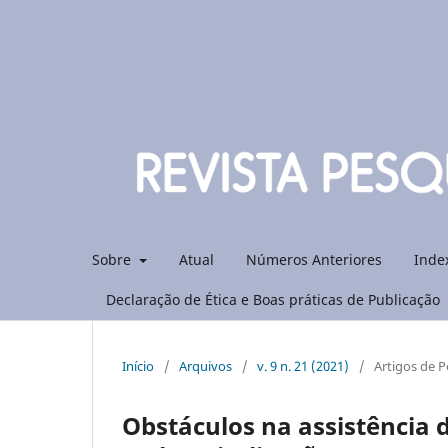
Sobre
Atual
Números Anteriores
Inde
Declaração de Ética e Boas práticas de Publicação
Início
/
Arquivos
/
v. 9 n. 21 (2021)
/
Artigos de P
Obstáculos na assistência