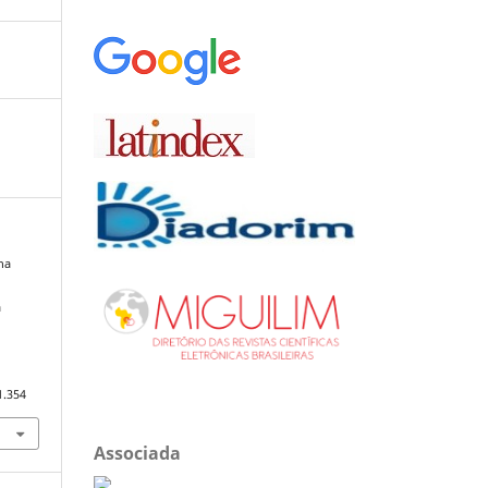
ena
a
1.354
Associada