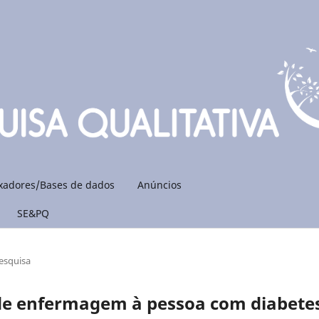
xadores/Bases de dados
Anúncios
SE&PQ
esquisa
 de enfermagem à pessoa com diabete