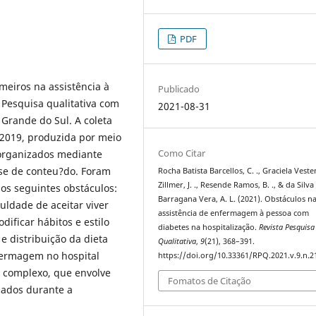
PDF
meiros na assistência à
Publicado
 Pesquisa qualitativa com
2021-08-31
Grande do Sul. A coleta
2019, produzida por meio
Como Citar
 organizados mediante
se de conteu?do. Foram
Rocha Batista Barcellos, C. ., Graciela Vest
Zillmer, J. ., Resende Ramos, B. ., & da Silva
os seguintes obstáculos:
Barragana Vera, A. L. (2021). Obstáculos n
uldade de aceitar viver
assistência de enfermagem à pessoa com
ificar hábitos e estilo
diabetes na hospitalização.
Revista Pesquisa
e distribuição da dieta
Qualitativa
,
9
(21), 368–391.
nfermagem no hospital
https://doi.org/10.33361/RPQ.2021.v.9.n.2
 complexo, que envolve
Fomatos de Citação
dados durante a