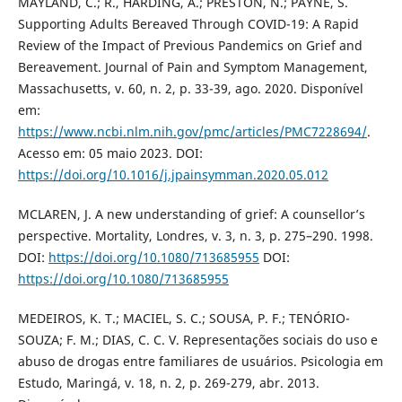
MAYLAND, C.; R., HARDING, A.; PRESTON, N.; PAYNE, S.
Supporting Adults Bereaved Through COVID-19: A Rapid
Review of the Impact of Previous Pandemics on Grief and
Bereavement. Journal of Pain and Symptom Management,
Massachusetts, v. 60, n. 2, p. 33-39, ago. 2020. Disponível
em:
https://www.ncbi.nlm.nih.gov/pmc/articles/PMC7228694/
.
Acesso em: 05 maio 2023. DOI:
https://doi.org/10.1016/j.jpainsymman.2020.05.012
MCLAREN, J. A new understanding of grief: A counsellor’s
perspective. Mortality, Londres, v. 3, n. 3, p. 275–290. 1998.
DOI:
https://doi.org/10.1080/713685955
DOI:
https://doi.org/10.1080/713685955
MEDEIROS, K. T.; MACIEL, S. C.; SOUSA, P. F.; TENÓRIO-
SOUZA; F. M.; DIAS, C. C. V. Representações sociais do uso e
abuso de drogas entre familiares de usuários. Psicologia em
Estudo, Maringá, v. 18, n. 2, p. 269-279, abr. 2013.