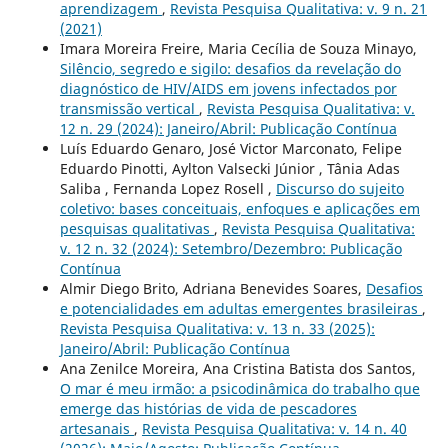
aprendizagem
,
Revista Pesquisa Qualitativa: v. 9 n. 21
(2021)
Imara Moreira Freire, Maria Cecília de Souza Minayo,
Silêncio, segredo e sigilo: desafios da revelação do
diagnóstico de HIV/AIDS em jovens infectados por
transmissão vertical
,
Revista Pesquisa Qualitativa: v.
12 n. 29 (2024): Janeiro/Abril: Publicação Contínua
Luís Eduardo Genaro, José Victor Marconato, Felipe
Eduardo Pinotti, Aylton Valsecki Júnior , Tânia Adas
Saliba , Fernanda Lopez Rosell ,
Discurso do sujeito
coletivo: bases conceituais, enfoques e aplicações em
pesquisas qualitativas
,
Revista Pesquisa Qualitativa:
v. 12 n. 32 (2024): Setembro/Dezembro: Publicação
Contínua
Almir Diego Brito, Adriana Benevides Soares,
Desafios
e potencialidades em adultas emergentes brasileiras
,
Revista Pesquisa Qualitativa: v. 13 n. 33 (2025):
Janeiro/Abril: Publicação Contínua
Ana Zenilce Moreira, Ana Cristina Batista dos Santos,
O mar é meu irmão: a psicodinâmica do trabalho que
emerge das histórias de vida de pescadores
artesanais
,
Revista Pesquisa Qualitativa: v. 14 n. 40