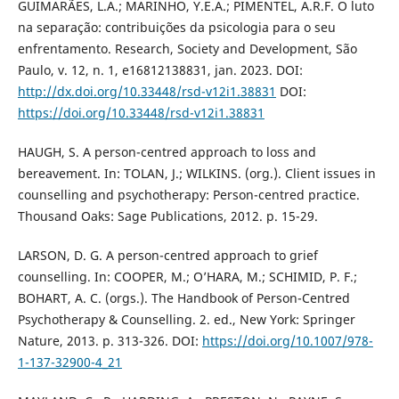
GUIMARÃES, L.A.; MARINHO, Y.E.A.; PIMENTEL, A.R.F. O luto
na separação: contribuições da psicologia para o seu
enfrentamento. Research, Society and Development, São
Paulo, v. 12, n. 1, e16812138831, jan. 2023. DOI:
http://dx.doi.org/10.33448/rsd-v12i1.38831
DOI:
https://doi.org/10.33448/rsd-v12i1.38831
HAUGH, S. A person-centred approach to loss and
bereavement. In: TOLAN, J.; WILKINS. (org.). Client issues in
counselling and psychotherapy: Person-centred practice.
Thousand Oaks: Sage Publications, 2012. p. 15-29.
LARSON, D. G. A person-centred approach to grief
counselling. In: COOPER, M.; O’HARA, M.; SCHIMID, P. F.;
BOHART, A. C. (orgs.). The Handbook of Person-Centred
Psychotherapy & Counselling. 2. ed., New York: Springer
Nature, 2013. p. 313-326. DOI:
https://doi.org/10.1007/978-
1-137-32900-4_21