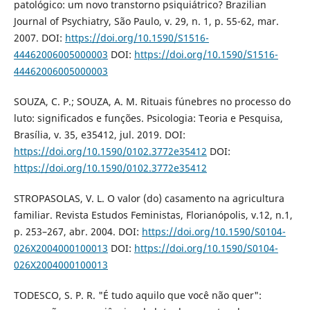
patológico: um novo transtorno psiquiátrico? Brazilian
Journal of Psychiatry, São Paulo, v. 29, n. 1, p. 55-62, mar.
2007. DOI:
https://doi.org/10.1590/S1516-
44462006005000003
DOI:
https://doi.org/10.1590/S1516-
44462006005000003
SOUZA, C. P.; SOUZA, A. M. Rituais fúnebres no processo do
luto: significados e funções. Psicologia: Teoria e Pesquisa,
Brasília, v. 35, e35412, jul. 2019. DOI:
https://doi.org/10.1590/0102.3772e35412
DOI:
https://doi.org/10.1590/0102.3772e35412
STROPASOLAS, V. L. O valor (do) casamento na agricultura
familiar. Revista Estudos Feministas, Florianópolis, v.12, n.1,
p. 253–267, abr. 2004. DOI:
https://doi.org/10.1590/S0104-
026X2004000100013
DOI:
https://doi.org/10.1590/S0104-
026X2004000100013
TODESCO, S. P. R. "É tudo aquilo que você não quer":