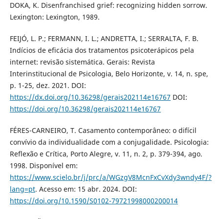
DOKA, K. Disenfranchised grief: recognizing hidden sorrow.
Lexington: Lexington, 1989.
FEIJÓ, L. P.; FERMANN, I. L.; ANDRETTA, I.; SERRALTA, F. B.
Indícios de eficácia dos tratamentos psicoterápicos pela
internet: revisão sistemática. Gerais: Revista
Interinstitucional de Psicologia, Belo Horizonte, v. 14, n. spe,
p. 1-25, dez. 2021. DOI:
https://dx.doi.org/10.36298/gerais202114e16767
DOI:
https://doi.org/10.36298/gerais202114e16767
FÉRES-CARNEIRO, T. Casamento contemporâneo: o difícil
convívio da individualidade com a conjugalidade. Psicologia:
Reflexão e Crítica, Porto Alegre, v. 11, n. 2, p. 379-394, ago.
1998. Disponível em:
https://www.scielo.br/j/prc/a/WGzgV8McnFxCvXdy3wndy4F/?
lang=pt
. Acesso em: 15 abr. 2024. DOI:
https://doi.org/10.1590/S0102-79721998000200014