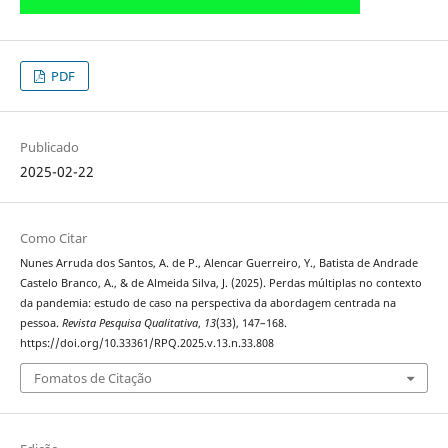
PDF
Publicado
2025-02-22
Como Citar
Nunes Arruda dos Santos, A. de P., Alencar Guerreiro, Y., Batista de Andrade
Castelo Branco, A., & de Almeida Silva, J. (2025). Perdas múltiplas no contexto
da pandemia: estudo de caso na perspectiva da abordagem centrada na
pessoa.
Revista Pesquisa Qualitativa
,
13
(33), 147–168.
https://doi.org/10.33361/RPQ.2025.v.13.n.33.808
Fomatos de Citação