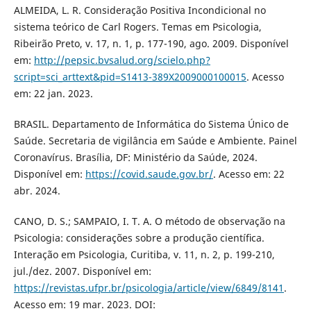
ALMEIDA, L. R. Consideração Positiva Incondicional no
sistema teórico de Carl Rogers. Temas em Psicologia,
Ribeirão Preto, v. 17, n. 1, p. 177-190, ago. 2009. Disponível
em:
http://pepsic.bvsalud.org/scielo.php?
script=sci_arttext&pid=S1413-389X2009000100015
. Acesso
em: 22 jan. 2023.
BRASIL. Departamento de Informática do Sistema Único de
Saúde. Secretaria de vigilância em Saúde e Ambiente. Painel
Coronavírus. Brasília, DF: Ministério da Saúde, 2024.
Disponível em:
https://covid.saude.gov.br/
. Acesso em: 22
abr. 2024.
CANO, D. S.; SAMPAIO, I. T. A. O método de observação na
Psicologia: considerações sobre a produção cientíﬁca.
Interação em Psicologia, Curitiba, v. 11, n. 2, p. 199-210,
jul./dez. 2007. Disponível em:
https://revistas.ufpr.br/psicologia/article/view/6849/8141
.
Acesso em: 19 mar. 2023. DOI: