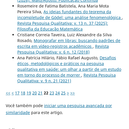
(2026): Maio/Agosto: Publicação Contínua
Rosemeire de Fatima Batistela, Ana Maria Mota
Pereira Silva,
As ideias fundantes do teorema da
incompletude de Gödel: uma análise fenomenológica
,
Revista Pesquisa Qualitativa: v. 13 n. 37 (2025):
Filosofia da Educação Matemática
Cristiane Correia Taveira, Luiz Alexandre da Silva
Rosado,
Monografar em libras: buscando padrões de
escrita em vídeo-registros acadêmicos
,
Revista
Pesquisa Qualitativa: v. 6 n. 12 (2018)
Ana Patrícia Hilário, Fábio Rafael Augusto,
Desafios
éticos, metodológicos e práticos na pesquisa
qualitativa em saúde: um olhar a partir de um estudo
em torno do processo de morrer
,
Revista Pesquisa
Qualitativa: v. 9 n. 21 (2021)
<<
<
17
18
19
20
21
22
23
24
25
>
>>
Você também pode
iniciar uma pesquisa avançada por
similaridade
para este artigo.