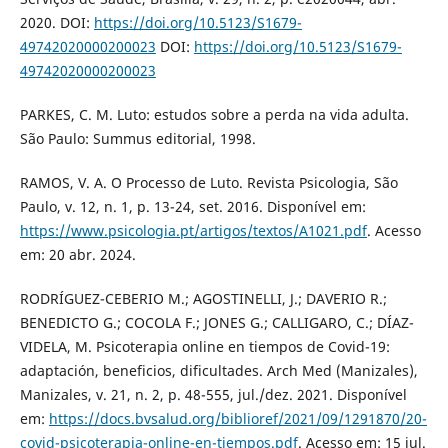
2020. DOI:
https://doi.org/10.5123/S1679-
49742020000200023
DOI:
https://doi.org/10.5123/S1679-
49742020000200023
PARKES, C. M. Luto: estudos sobre a perda na vida adulta.
São Paulo: Summus editorial, 1998.
RAMOS, V. A. O Processo de Luto. Revista Psicologia, São
Paulo, v. 12, n. 1, p. 13-24, set. 2016. Disponível em:
https://www.psicologia.pt/artigos/textos/A1021.pdf
. Acesso
em: 20 abr. 2024.
RODRÍGUEZ-CEBERIO M.; AGOSTINELLI, J.; DAVERIO R.;
BENEDICTO G.; COCOLA F.; JONES G.; CALLIGARO, C.; DÍAZ-
VIDELA, M. Psicoterapia online en tiempos de Covid-19:
adaptación, beneficios, dificultades. Arch Med (Manizales),
Manizales, v. 21, n. 2, p. 48-555, jul./dez. 2021. Disponível
em:
https://docs.bvsalud.org/biblioref/2021/09/1291870/20-
covid-psicoterapia-online-en-tiempos.pdf
. Acesso em: 15 jul.