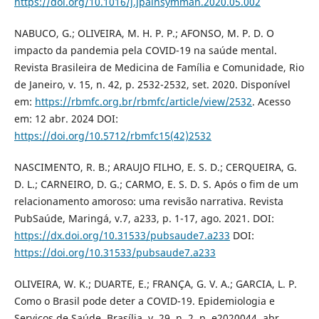
https://doi.org/10.1016/j.jpainsymman.2020.05.002
NABUCO, G.; OLIVEIRA, M. H. P. P.; AFONSO, M. P. D. O
impacto da pandemia pela COVID-19 na saúde mental.
Revista Brasileira de Medicina de Família e Comunidade, Rio
de Janeiro, v. 15, n. 42, p. 2532-2532, set. 2020. Disponível
em:
https://rbmfc.org.br/rbmfc/article/view/2532
. Acesso
em: 12 abr. 2024 DOI:
https://doi.org/10.5712/rbmfc15(42)2532
NASCIMENTO, R. B.; ARAUJO FILHO, E. S. D.; CERQUEIRA, G.
D. L.; CARNEIRO, D. G.; CARMO, E. S. D. S. Após o fim de um
relacionamento amoroso: uma revisão narrativa. Revista
PubSaúde, Maringá, v.7, a233, p. 1-17, ago. 2021. DOI:
https://dx.doi.org/10.31533/pubsaude7.a233
DOI:
https://doi.org/10.31533/pubsaude7.a233
OLIVEIRA, W. K.; DUARTE, E.; FRANÇA, G. V. A.; GARCIA, L. P.
Como o Brasil pode deter a COVID-19. Epidemiologia e
Serviços de Saúde, Brasília, v. 29, n. 2, p. e2020044, abr.