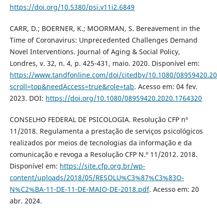
https://doi.org/10.5380/psi.v11i2.6849
CARR, D.; BOERNER, K.; MOORMAN, S. Bereavement in the
Time of Coronavirus: Unprecedented Challenges Demand
Novel Interventions. Journal of Aging & Social Policy,
Londres, v. 32, n. 4, p. 425-431, maio. 2020. Disponível em:
https://www.tandfonline.com/doi/citedby/10.1080/08959420.2
scroll=top&needAccess=true&role=tab
. Acesso em: 04 fev.
2023. DOI:
https://doi.org/10.1080/08959420.2020.1764320
CONSELHO FEDERAL DE PSICOLOGIA. Resolução CFP nº
11/2018. Regulamenta a prestação de serviços psicológicos
realizados por meios de tecnologias da informação e da
comunicação e revoga a Resolução CFP N.º 11/2012. 2018.
Disponível em:
https://site.cfp.org.br/wp-
content/uploads/2018/05/RESOLU%C3%87%C3%83O-
N%C2%BA-11-DE-11-DE-MAIO-DE-2018.pdf
. Acesso em: 20
abr. 2024.