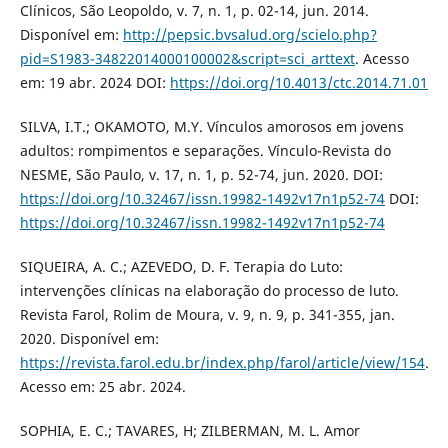
Clínicos, São Leopoldo, v. 7, n. 1, p. 02-14, jun. 2014.
Disponível em:
http://pepsic.bvsalud.org/scielo.php?
pid=S1983-34822014000100002&script=sci_arttext
. Acesso
em: 19 abr. 2024 DOI:
https://doi.org/10.4013/ctc.2014.71.01
SILVA, I.T.; OKAMOTO, M.Y. Vínculos amorosos em jovens
adultos: rompimentos e separações. Vínculo-Revista do
NESME, São Paulo, v. 17, n. 1, p. 52-74, jun. 2020. DOI:
https://doi.org/10.32467/issn.19982-1492v17n1p52-74
DOI:
https://doi.org/10.32467/issn.19982-1492v17n1p52-74
SIQUEIRA, A. C.; AZEVEDO, D. F. Terapia do Luto:
intervenções clínicas na elaboração do processo de luto.
Revista Farol, Rolim de Moura, v. 9, n. 9, p. 341-355, jan.
2020. Disponível em:
https://revista.farol.edu.br/index.php/farol/article/view/154
.
Acesso em: 25 abr. 2024.
SOPHIA, E. C.; TAVARES, H; ZILBERMAN, M. L. Amor