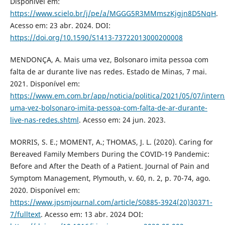
Disponível em:
https://www.scielo.br/j/pe/a/MGGG5R3MMmszKjgjn8D5NqH
.
Acesso em: 23 abr. 2024. DOI:
https://doi.org/10.1590/S1413-73722013000200008
MENDONÇA, A. Mais uma vez, Bolsonaro imita pessoa com
falta de ar durante live nas redes. Estado de Minas, 7 mai.
2021. Disponível em:
https://www.em.com.br/app/noticia/politica/2021/05/07/intern
uma-vez-bolsonaro-imita-pessoa-com-falta-de-ar-durante-
live-nas-redes.shtml
. Acesso em: 24 jun. 2023.
MORRIS, S. E.; MOMENT, A.; THOMAS, J. L. (2020). Caring for
Bereaved Family Members During the COVID-19 Pandemic:
Before and After the Death of a Patient. Journal of Pain and
Symptom Management, Plymouth, v. 60, n. 2, p. 70-74, ago.
2020. Disponível em:
https://www.jpsmjournal.com/article/S0885-3924(20)30371-
7/fulltext
. Acesso em: 13 abr. 2024 DOI: