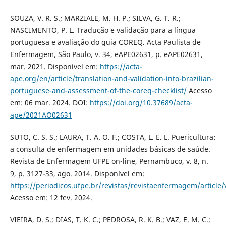
SOUZA, V. R. S.; MARZIALE, M. H. P.; SILVA, G. T. R.;
NASCIMENTO, P. L. Tradução e validação para a língua
portuguesa e avaliação do guia COREQ. Acta Paulista de
Enfermagem, São Paulo, v. 34, eAPE02631, p. eAPE02631,
mar. 2021. Disponível em:
https://acta-
ape.org/en/article/translation-and-validation-into-brazilian-
portuguese-and-assessment-of-the-coreq-checklist/
Acesso
em: 06 mar. 2024. DOI:
https://doi.org/10.37689/acta-
ape/2021AO02631
SUTO, C. S. S.; LAURA, T. A. O. F.; COSTA, L. E. L. Puericultura:
a consulta de enfermagem em unidades básicas de saúde.
Revista de Enfermagem UFPE on-line, Pernambuco, v. 8, n.
9, p. 3127-33, ago. 2014. Disponível em:
https://periodicos.ufpe.br/revistas/revistaenfermagem/article
Acesso em: 12 fev. 2024.
VIEIRA, D. S.; DIAS, T. K. C.; PEDROSA, R. K. B.; VAZ, E. M. C.;