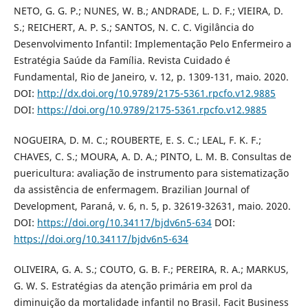
NETO, G. G. P.; NUNES, W. B.; ANDRADE, L. D. F.; VIEIRA, D.
S.; REICHERT, A. P. S.; SANTOS, N. C. C. Vigilância do
Desenvolvimento Infantil: Implementação Pelo Enfermeiro a
Estratégia Saúde da Família. Revista Cuidado é
Fundamental, Rio de Janeiro, v. 12, p. 1309-131, maio. 2020.
DOI:
http://dx.doi.org/10.9789/2175-5361.rpcfo.v12.9885
DOI:
https://doi.org/10.9789/2175-5361.rpcfo.v12.9885
NOGUEIRA, D. M. C.; ROUBERTE, E. S. C.; LEAL, F. K. F.;
CHAVES, C. S.; MOURA, A. D. A.; PINTO, L. M. B. Consultas de
puericultura: avaliação de instrumento para sistematização
da assistência de enfermagem. Brazilian Journal of
Development, Paraná, v. 6, n. 5, p. 32619-32631, maio. 2020.
DOI:
https://doi.org/10.34117/bjdv6n5-634
DOI:
https://doi.org/10.34117/bjdv6n5-634
OLIVEIRA, G. A. S.; COUTO, G. B. F.; PEREIRA, R. A.; MARKUS,
G. W. S. Estratégias da atenção primária em prol da
diminuição da mortalidade infantil no Brasil. Facit Business