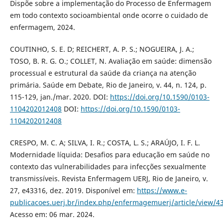
Dispõe sobre a implementação do Processo de Enfermagem
em todo contexto socioambiental onde ocorre o cuidado de
enfermagem, 2024.
COUTINHO, S. E. D; REICHERT, A. P. S.; NOGUEIRA, J. A.;
TOSO, B. R. G. O.; COLLET, N. Avaliação em saúde: dimensão
processual e estrutural da saúde da criança na atenção
primária. Saúde em Debate, Rio de Janeiro, v. 44, n. 124, p.
115-129, jan./mar. 2020. DOI:
https://doi.org/10.1590/0103-
1104202012408
DOI:
https://doi.org/10.1590/0103-
1104202012408
CRESPO, M. C. A; SILVA, I. R.; COSTA, L. S.; ARAÚJO, I. F. L.
Modernidade líquida: Desafios para educação em saúde no
contexto das vulnerabilidades para infecções sexualmente
transmissíveis. Revista Enfermagem UERJ, Rio de Janeiro, v.
27, e43316, dez. 2019. Disponível em:
https://www.e-
publicacoes.uerj.br/index.php/enfermagemuerj/article/view/4
Acesso em: 06 mar. 2024.