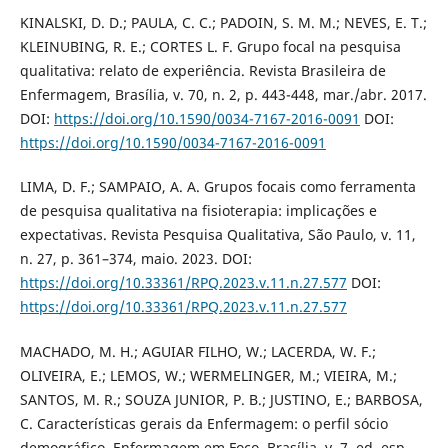
KINALSKI, D. D.; PAULA, C. C.; PADOIN, S. M. M.; NEVES, E. T.;
KLEINUBING, R. E.; CORTES L. F. Grupo focal na pesquisa
qualitativa: relato de experiência. Revista Brasileira de
Enfermagem, Brasília, v. 70, n. 2, p. 443-448, mar./abr. 2017.
DOI:
https://doi.org/10.1590/0034-7167-2016-0091
DOI:
https://doi.org/10.1590/0034-7167-2016-0091
LIMA, D. F.; SAMPAIO, A. A. Grupos focais como ferramenta
de pesquisa qualitativa na fisioterapia: implicações e
expectativas. Revista Pesquisa Qualitativa, São Paulo, v. 11,
n. 27, p. 361–374, maio. 2023. DOI:
https://doi.org/10.33361/RPQ.2023.v.11.n.27.577
DOI:
https://doi.org/10.33361/RPQ.2023.v.11.n.27.577
MACHADO, M. H.; AGUIAR FILHO, W.; LACERDA, W. F.;
OLIVEIRA, E.; LEMOS, W.; WERMELINGER, M.; VIEIRA, M.;
SANTOS, M. R.; SOUZA JUNIOR, P. B.; JUSTINO, E.; BARBOSA,
C. Características gerais da Enfermagem: o perfil sócio
demográfico. Enfermagem em Foco, Brasília, v. 7, ed. esp.,