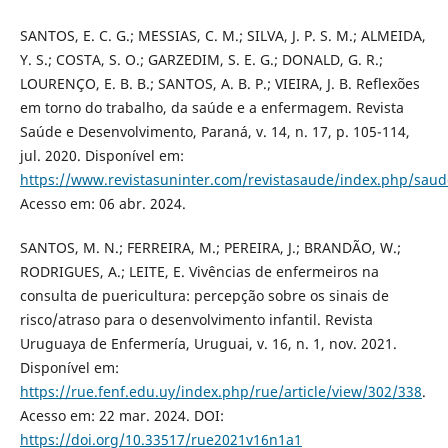
SANTOS, E. C. G.; MESSIAS, C. M.; SILVA, J. P. S. M.; ALMEIDA,
Y. S.; COSTA, S. O.; GARZEDIM, S. E. G.; DONALD, G. R.;
LOURENÇO, E. B. B.; SANTOS, A. B. P.; VIEIRA, J. B. Reflexões
em torno do trabalho, da saúde e a enfermagem. Revista
Saúde e Desenvolvimento, Paraná, v. 14, n. 17, p. 105-114,
jul. 2020. Disponível em:
https://www.revistasuninter.com/revistasaude/index.php/saud
Acesso em: 06 abr. 2024.
SANTOS, M. N.; FERREIRA, M.; PEREIRA, J.; BRANDÃO, W.;
RODRIGUES, A.; LEITE, E. Vivências de enfermeiros na
consulta de puericultura: percepção sobre os sinais de
risco/atraso para o desenvolvimento infantil. Revista
Uruguaya de Enfermería, Uruguai, v. 16, n. 1, nov. 2021.
Disponível em:
https://rue.fenf.edu.uy/index.php/rue/article/view/302/338
.
Acesso em: 22 mar. 2024. DOI:
https://doi.org/10.33517/rue2021v16n1a1