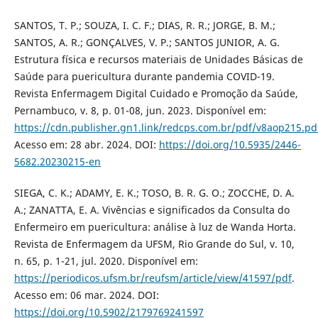
SANTOS, T. P.; SOUZA, I. C. F.; DIAS, R. R.; JORGE, B. M.;
SANTOS, A. R.; GONÇALVES, V. P.; SANTOS JUNIOR, A. G.
Estrutura física e recursos materiais de Unidades Básicas de
Saúde para puericultura durante pandemia COVID-19.
Revista Enfermagem Digital Cuidado e Promoção da Saúde,
Pernambuco, v. 8, p. 01-08, jun. 2023. Disponível em:
https://cdn.publisher.gn1.link/redcps.com.br/pdf/v8aop215.pd
Acesso em: 28 abr. 2024. DOI:
https://doi.org/10.5935/2446-
5682.20230215-en
SIEGA, C. K.; ADAMY, E. K.; TOSO, B. R. G. O.; ZOCCHE, D. A.
A.; ZANATTA, E. A. Vivências e significados da Consulta do
Enfermeiro em puericultura: análise à luz de Wanda Horta.
Revista de Enfermagem da UFSM, Rio Grande do Sul, v. 10,
n. 65, p. 1-21, jul. 2020. Disponível em:
https://periodicos.ufsm.br/reufsm/article/view/41597/pdf
.
Acesso em: 06 mar. 2024. DOI:
https://doi.org/10.5902/2179769241597