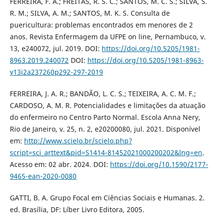
FERREIRA, F. Â.; FREITAS, R. S. C.; SANTOS, M. C. S.; SILVA, S.
R. M.; SILVA, A. M.; SANTOS, M. K. S. Consulta de
puericultura: problemas encontrados em menores de 2
anos. Revista Enfermagem da UFPE on line, Pernambuco, v.
13, e240072, jul. 2019. DOI:
https://doi.org/10.5205/1981-
8963.2019.240072
DOI:
https://doi.org/10.5205/1981-8963-
v13i2a237260p292-297-2019
FERREIRA, J. A. R.; BANDÃO, L. C. S.; TEIXEIRA, A. C. M. F.;
CARDOSO, A. M. R. Potencialidades e limitações da atuação
do enfermeiro no Centro Parto Normal. Escola Anna Nery,
Rio de Janeiro, v. 25, n. 2, e20200080, jul. 2021. Disponível
em:
http://www.scielo.br/scielo.php?
script=sci_arttext&pid=S1414-81452021000200202&lng=en
.
Acesso em: 02 abr. 2024. DOI:
https://doi.org/10.1590/2177-
9465-ean-2020-0080
GATTI, B. A. Grupo Focal em Ciências Sociais e Humanas. 2.
ed. Brasília, DF: Líber Livro Editora, 2005.