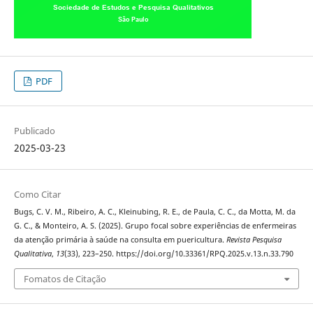
PDF
Publicado
2025-03-23
Como Citar
Bugs, C. V. M., Ribeiro, A. C., Kleinubing, R. E., de Paula, C. C., da Motta, M. da
G. C., & Monteiro, A. S. (2025). Grupo focal sobre experiências de enfermeiras
da atenção primária à saúde na consulta em puericultura.
Revista Pesquisa
Qualitativa
,
13
(33), 223–250. https://doi.org/10.33361/RPQ.2025.v.13.n.33.790
Fomatos de Citação