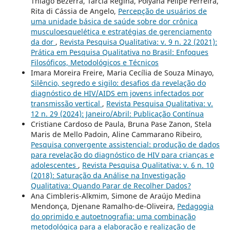
Thiago Bezerra, Tarcia Regina, Polyana Felipe Ferreira,
Rita di Cássia de Angelo,
Percepção de usuários de
uma unidade básica de saúde sobre dor crônica
musculoesquelética e estratégias de gerenciamento
da dor
,
Revista Pesquisa Qualitativa: v. 9 n. 22 (2021):
Prática em Pesquisa Qualitativa no Brasil: Enfoques
Filosóficos, Metodológicos e Técnicos
Imara Moreira Freire, Maria Cecília de Souza Minayo,
Silêncio, segredo e sigilo: desafios da revelação do
diagnóstico de HIV/AIDS em jovens infectados por
transmissão vertical
,
Revista Pesquisa Qualitativa: v.
12 n. 29 (2024): Janeiro/Abril: Publicação Contínua
Cristiane Cardoso de Paula, Bruna Pase Zanon, Stela
Maris de Mello Padoin, Aline Cammarano Ribeiro,
Pesquisa convergente assistencial: produção de dados
para revelação do diagnóstico de HIV para crianças e
adolescentes
,
Revista Pesquisa Qualitativa: v. 6 n. 10
(2018): Saturação da Análise na Investigação
Qualitativa: Quando Parar de Recolher Dados?
Ana Cimbleris-Alkmim, Simone de Araújo Medina
Mendonça, Djenane Ramalho-de-Oliveira,
Pedagogia
do oprimido e autoetnografia: uma combinação
metodológica para a elaboração e realização de