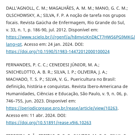
DALL’AGNOLL, C. M.; MAGALHÃES, A. M. M.; MANO, G. C. M.;
OLSCHOWSKY, A.; SILVA, F. P. A noção de tarefa nos grupos
focais. Revista Gaúcha de Enfermagem, Rio Grande do Sul,
v. 33, n. 1, p. 186-90, jul. 2012. Disponível em:
https://www.scielo.br/j/rgenf/a/h8mvjzKnDkCT7HWS6PG9MKG
lang=pt
. Acesso em: 24 jan. 2024. DOI:
https://doi.org/10.1590/S1983-14472012000100024
FERNANDES, P. C. C.; CENEDESI JÚNIOR, M. A.;
SNICHELOTTO, A. B. R.; SILVA, I. P.; OLIVEIRA, J. A.;
MACHADO, T. S. P.; SILVA, V. G.. Puericultura no Brasil:
definição, história e conquistas. Revista Ibero-Americana de
Humanidades, Ciências e Educação, São Paulo, v. 9, n. 06, p.
746–755, jun. 2023. Disponível em:
https://periodicorease.pro.br/rease/article/view/10263
.
Acesso em: 11 abr. 2024. DOI:
https://doi.org/10.51891/rease.v9i6.10263