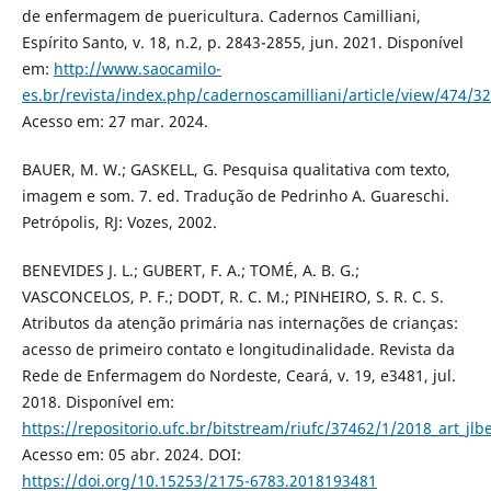
de enfermagem de puericultura. Cadernos Camilliani,
Espírito Santo, v. 18, n.2, p. 2843-2855, jun. 2021. Disponível
em:
http://www.saocamilo-
es.br/revista/index.php/cadernoscamilliani/article/view/474/3
Acesso em: 27 mar. 2024.
BAUER, M. W.; GASKELL, G. Pesquisa qualitativa com texto,
imagem e som. 7. ed. Tradução de Pedrinho A. Guareschi.
Petrópolis, RJ: Vozes, 2002.
BENEVIDES J. L.; GUBERT, F. A.; TOMÉ, A. B. G.;
VASCONCELOS, P. F.; DODT, R. C. M.; PINHEIRO, S. R. C. S.
Atributos da atenção primária nas internações de crianças:
acesso de primeiro contato e longitudinalidade. Revista da
Rede de Enfermagem do Nordeste, Ceará, v. 19, e3481, jul.
2018. Disponível em:
https://repositorio.ufc.br/bitstream/riufc/37462/1/2018_art_jlb
Acesso em: 05 abr. 2024. DOI:
https://doi.org/10.15253/2175-6783.2018193481