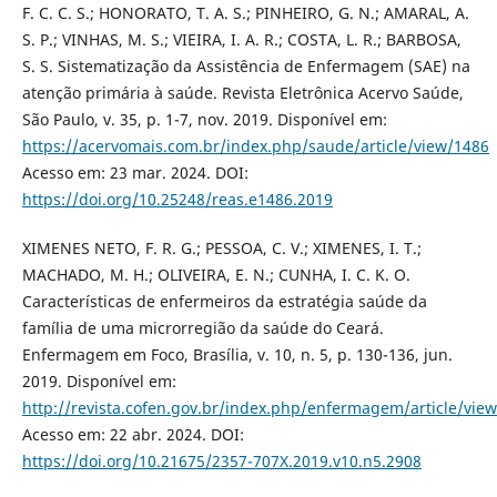
F. C. C. S.; HONORATO, T. A. S.; PINHEIRO, G. N.; AMARAL, A.
S. P.; VINHAS, M. S.; VIEIRA, I. A. R.; COSTA, L. R.; BARBOSA,
S. S. Sistematização da Assistência de Enfermagem (SAE) na
atenção primária à saúde. Revista Eletrônica Acervo Saúde,
São Paulo, v. 35, p. 1-7, nov. 2019. Disponível em:
https://acervomais.com.br/index.php/saude/article/view/1486
Acesso em: 23 mar. 2024. DOI:
https://doi.org/10.25248/reas.e1486.2019
XIMENES NETO, F. R. G.; PESSOA, C. V.; XIMENES, I. T.;
MACHADO, M. H.; OLIVEIRA, E. N.; CUNHA, I. C. K. O.
Características de enfermeiros da estratégia saúde da
família de uma microrregião da saúde do Ceará.
Enfermagem em Foco, Brasília, v. 10, n. 5, p. 130-136, jun.
2019. Disponível em:
http://revista.cofen.gov.br/index.php/enfermagem/article/vie
Acesso em: 22 abr. 2024. DOI:
https://doi.org/10.21675/2357-707X.2019.v10.n5.2908