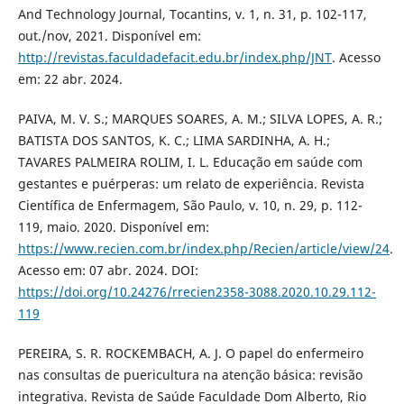
And Technology Journal, Tocantins, v. 1, n. 31, p. 102-117,
out./nov, 2021. Disponível em:
http://revistas.faculdadefacit.edu.br/index.php/JNT
. Acesso
em: 22 abr. 2024.
PAIVA, M. V. S.; MARQUES SOARES, A. M.; SILVA LOPES, A. R.;
BATISTA DOS SANTOS, K. C.; LIMA SARDINHA, A. H.;
TAVARES PALMEIRA ROLIM, I. L. Educação em saúde com
gestantes e puérperas: um relato de experiência. Revista
Científica de Enfermagem, São Paulo, v. 10, n. 29, p. 112-
119, maio. 2020. Disponível em:
https://www.recien.com.br/index.php/Recien/article/view/24
.
Acesso em: 07 abr. 2024. DOI:
https://doi.org/10.24276/rrecien2358-3088.2020.10.29.112-
119
PEREIRA, S. R. ROCKEMBACH, A. J. O papel do enfermeiro
nas consultas de puericultura na atenção básica: revisão
integrativa. Revista de Saúde Faculdade Dom Alberto, Rio