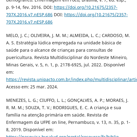
p. 9-14, fev. 2016. DOI:
https://doi.org/10.21675/2357-
707X.2016.v7.nESP.686
DOI:
https://doi.org/10.21675/2357-
707X.2016.v7.nESP.686
MELO, J. C.; OLIVEIRA, J. M. M.; ALMEIDA, L. C.; CARDOSO, M.
A. S. Estratégia lúdica empregada na unidade básica de
saúde para o alcance de crianças para consultas de
puericultura. Revista Multidisciplinar do Nordeste Mineiro,
Minas Gerais, v. 5, n. 1, p. 2178-6925, jul. 2022. Disponível
em:
https://revista.unipacto.com.br/index.php/multidisciplinar/art
Acesso em: 25 mar. 2024.
MENEZES, L. G.; CIUFFO, L. L.; GONÇALVES, A. P.; MORAES, J.
R. M. M.; SOUZA, T. V.; RODRIGUES, E. C. A criança e sua
família na atenção primária em saúde. Revista de
Enfermagem da UFPE on line, Pernambuco, v. 13, n. 35, p. 1-
8, 2019. Disponível em:
https://pesquisa.bvsalud.org/portal/resource/fr/biblio-