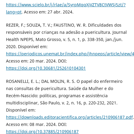
https://www.scielo.br/j/rlae/a/SyrpMqqXjVZTV8CtVWSj5zt/?
lang=pt
. Acesso em: 27 abr. 2024.
REZER, F.; SOUZA, T. V.; FAUSTINO, W. R. Dificuldades dos
responsáveis por crianças na adesão a puericultura. Journal
Health NPEPS, Mato Grosso, v. 5, n. 1, p. 338-350, jan./jun.
2020. Disponível em:
https://periodicos.unemat.br/index.php/jhnpeps/article/view/
Acesso em: 20 mar. 2024. DOI:
https://doi.org/10.30681/252610104301
ROSANELLI, E. L.; DAL MOLIN, R. S. O papel do enfermeiro
nas consultas de puericultura. Saúde da Mulher e do
Recém-Nascido: políticas, programas e assistência
multidisciplinar, São Paulo, v. 2, n. 16, p. 220-232, 2021.
Disponível em:
https://downloads.editoracientifica.org/articles/210906187.pdf
.
Acesso em: 08 mar. 2024. DOI:
https://doi.org/10.37885/210906187