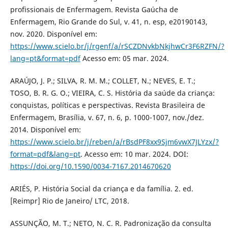
profissionais de Enfermagem. Revista Gaúcha de
Enfermagem, Rio Grande do Sul, v. 41, n. esp, e20190143,
nov. 2020. Disponível em:
https://www.scielo.br/j/rgenf/a/rSCZDNvkbNkjhwCr3F6RZFN/?
lang=pt&format=pdf
Acesso em: 05 mar. 2024.
ARAÚJO, J. P.; SILVA, R. M. M.; COLLET, N.; NEVES, E. T.;
TOSO, B. R. G. O.; VIEIRA, C. S. História da saúde da criança:
conquistas, políticas e perspectivas. Revista Brasileira de
Enfermagem, Brasília, v. 67, n. 6, p. 1000-1007, nov./dez.
2014. Disponível em:
https://www.scielo.br/j/reben/a/rBsdPF8xx9Sjm6vwX7JLYzx/?
format=pdf&lang=pt
. Acesso em: 10 mar. 2024. DOI:
https://doi.org/10.1590/0034-7167.2014670620
ARIÉS, P. História Social da criança e da família. 2. ed.
[Reimpr] Rio de Janeiro/ LTC, 2018.
ASSUNÇÃO, M. T.; NETO, N. C. R. Padronização da consulta