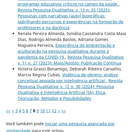
programas educativos críticos no campo da saúde
,
Revista Pesquisa Qualitativa: v. 13 n. 35 (2025):
Pesquisas com narrativas (auto) biográficas:
ladrilhando percursos e experiências na formação de
professores e na docência
Renata Pereira Almeida, Ismália Cassandra Costa Maia
Dias, Rodrigo Almeida Bastos, Adriana Gomes
Nogueira Ferreira,
Experiência de ambientação e
aculturação na pesquisa qualitativa durante a
pandemia da COVID-19
,
Revista Pesquisa Qualitativa:
v. 11 n. 27 (2023): Maio/Agosto: Publicação Contínua
Victoria Grassi Bonamigo, Deborah Ribeiro Carvalho,
Marcia Regina Cubas,
Violência de gênero: análise
conceitual apoiada por inteligência artificial
,
Revista
Pesquisa Qualitativa: v. 12 n. 30 (2024): Pesquisa
Qualitativa e Inteligência Artificial (IA): Ética,
Teorização, Métodos e Possibilidades
<<
<
3
4
5
6
7
8
9
10
11
12
>
>>
Você também pode
iniciar uma pesquisa avançada por
similaridade
para este artigo.