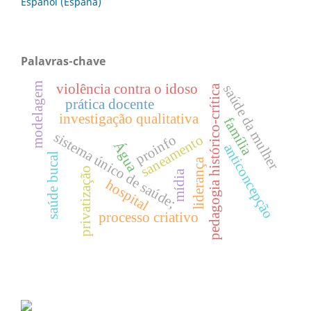
Español (España)
Palavras-chave
modelagem
violência contra o idoso
saúde da mulher
pedagogia histórico-crítica
prática docente
investigação qualitativa
família
sistema único de saúde;
proinfo
saneamento
Água
anticoncepção
saúde bucal
liderança
privatização
mídia
hospital
processo criativo