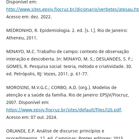
Disponível em:
http://www.sites.epsjv.fiocruz.br/dicionario/verbetes/atesau.h
Acesso em: dez. 2022.
MEDRONHO, R. Epidemiologia. 2. ed. [s. l.]. Rio de Janeiro:
Atheneu, 2011.
MINAYO, M.C. Trabalho de campo: contexto de observação
interação e descoberta. In: MINAYO, M. S.; DESLANDES, S. F.;
GOMES, R. Pesquisa social: teoria, método e criatividade. 30.
ed. Petrópolis, RJ: Vozes, 2011. p. 61-77.
MOROSINI, M.V.G.C.; CORBO, A.D. (org.). Modelos de
atenção e a saúde da família. Rio de Janeiro: EPSJV/Fiocruz,
2007. Disponível em:
https://www.epsjv.fiocruz.br/sites/default/files/l26.pdf
.
Acesso em: 07 out. 2024.
ORLANDI, E.P. Análise de discurso: princípios e
procedimentos. 12. ed. Campinas: Pontes editores; 2015.