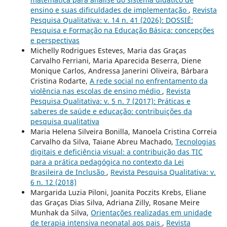
ensino e suas dificuldades de implementação
,
Revista
Pesquisa Qualitativa: v. 14 n. 41 (2026): DOSSIÊ:
Pesquisa e Formação na Educação Básica: concepções
e perspectivas
Michelly Rodrigues Esteves, Maria das Graças
Carvalho Ferriani, Maria Aparecida Beserra, Diene
Monique Carlos, Andressa Janerini Oliveira, Bárbara
Cristina Rodarte,
A rede social no enfrentamento da
violência nas escolas de ensino médio
,
Revista
Pesquisa Qualitativa: v. 5 n. 7 (2017): Práticas e
saberes de saúde e educação: contribuições da
pesquisa qualitativa
Maria Helena Silveira Bonilla, Manoela Cristina Correia
Carvalho da Silva, Taiane Abreu Machado,
Tecnologias
digitais e deficiência visual: a contribuição das TIC
para a prática pedagógica no contexto da Lei
Brasileira de Inclusão
,
Revista Pesquisa Qualitativa: v.
6 n. 12 (2018)
Margarida Luzia Piloni, Joanita Poczits Krebs, Eliane
das Graças Dias Silva, Adriana Zilly, Rosane Meire
Munhak da Silva,
Orientações realizadas em unidade
de terapia intensiva neonatal aos pais
,
Revista