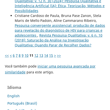
Qualitativa: v. 12 n. 30 (2024): Pesquisa Qualitativa e
Inteligência Artificial (IA): Ética, Teorização, Métodos e
Possibilidades
Cristiane Cardoso de Paula, Bruna Pase Zanon, Stela
Maris de Mello Padoin, Aline Cammarano Ribeiro,
Pesquisa convergente assistencial: produção de dados
para revelação do diagnóstico de HIV para crianças e
adolescentes
,
Revista Pesquisa Qualitativa: v. 6 n. 10
(2018): Saturação da Análise na Investigação
Qualitativa: Quando Parar de Recolher Dados?
<<
<
6
7
8
9
10
11
12
13
14
15
>
>>
Você também pode
iniciar uma pesquisa avançada por
similaridade
para este artigo.
Idioma
English
Português (Brasil)