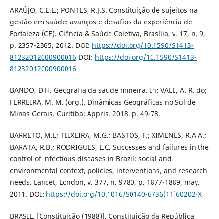
ARAÚJO, C.E.L.; PONTES, R.J.S. Constituição de sujeitos na
gestão em saúde: avanços e desafios da experiência de
Fortaleza (CE). Ciência & Saúde Coletiva, Brasília, v. 17, n. 9,
p. 2357-2365, 2012. DOI:
https://doi.org/10.1590/S1413-
81232012000900016
DOI:
https://doi.org/10.1590/S1413-
81232012000900016
BANDO, D.H. Geografia da saúde mineira. In: VALE, A. R. do;
FERREIRA, M. M. (org.). Dinâmicas Geográficas no Sul de
Minas Gerais. Curitiba: Appris, 2018. p. 49-78.
BARRETO, M.L; TEIXEIRA, M.G.; BASTOS, F.; XIMENES, R.A.A.;
BARATA, R.B.; RODRIGUES, L.C. Successes and failures in the
control of infectious diseases in Brazil: social and
environmental context, policies, interventions, and research
needs. Lancet, London, v. 377, n. 9780, p. 1877-1889, may.
2011. DOI:
https://doi.org/10.1016/S0140-6736(11)60202-X
BRASIL. [Constituição (1988)]. Constituição da República