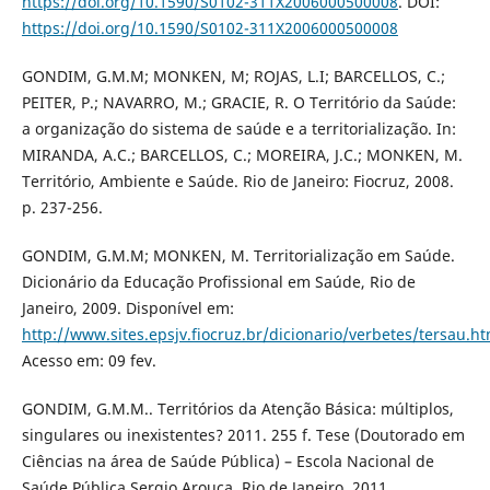
https://doi.org/10.1590/S0102-311X2006000500008
. DOI:
https://doi.org/10.1590/S0102-311X2006000500008
GONDIM, G.M.M; MONKEN, M; ROJAS, L.I; BARCELLOS, C.;
PEITER, P.; NAVARRO, M.; GRACIE, R. O Território da Saúde:
a organização do sistema de saúde e a territorialização. In:
MIRANDA, A.C.; BARCELLOS, C.; MOREIRA, J.C.; MONKEN, M.
Território, Ambiente e Saúde. Rio de Janeiro: Fiocruz, 2008.
p. 237-256.
GONDIM, G.M.M; MONKEN, M. Territorialização em Saúde.
Dicionário da Educação Profissional em Saúde, Rio de
Janeiro, 2009. Disponível em:
http://www.sites.epsjv.fiocruz.br/dicionario/verbetes/tersau.ht
Acesso em: 09 fev.
GONDIM, G.M.M.. Territórios da Atenção Básica: múltiplos,
singulares ou inexistentes? 2011. 255 f. Tese (Doutorado em
Ciências na área de Saúde Pública) – Escola Nacional de
Saúde Pública Sergio Arouca, Rio de Janeiro, 2011.