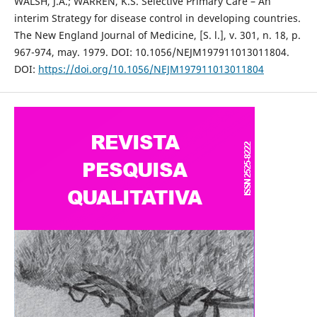
WALSH, J.A.; WARREN, K.S. Selective Primary Care – An
interim Strategy for disease control in developing countries.
The New England Journal of Medicine, [S. l.], v. 301, n. 18, p.
967-974, may. 1979. DOI: 10.1056/NEJM197911013011804.
DOI:
https://doi.org/10.1056/NEJM197911013011804