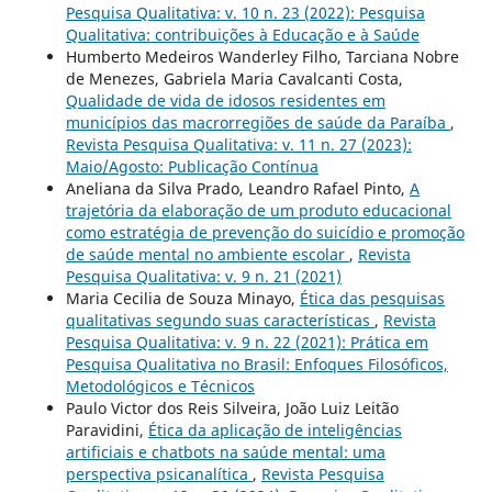
Pesquisa Qualitativa: v. 10 n. 23 (2022): Pesquisa
Qualitativa: contribuições à Educação e à Saúde
Humberto Medeiros Wanderley Filho, Tarciana Nobre
de Menezes, Gabriela Maria Cavalcanti Costa,
Qualidade de vida de idosos residentes em
municípios das macrorregiões de saúde da Paraíba
,
Revista Pesquisa Qualitativa: v. 11 n. 27 (2023):
Maio/Agosto: Publicação Contínua
Aneliana da Silva Prado, Leandro Rafael Pinto,
A
trajetória da elaboração de um produto educacional
como estratégia de prevenção do suicídio e promoção
de saúde mental no ambiente escolar
,
Revista
Pesquisa Qualitativa: v. 9 n. 21 (2021)
Maria Cecilia de Souza Minayo,
Ética das pesquisas
qualitativas segundo suas características
,
Revista
Pesquisa Qualitativa: v. 9 n. 22 (2021): Prática em
Pesquisa Qualitativa no Brasil: Enfoques Filosóficos,
Metodológicos e Técnicos
Paulo Victor dos Reis Silveira, João Luiz Leitão
Paravidini,
Ética da aplicação de inteligências
artificiais e chatbots na saúde mental: uma
perspectiva psicanalítica
,
Revista Pesquisa