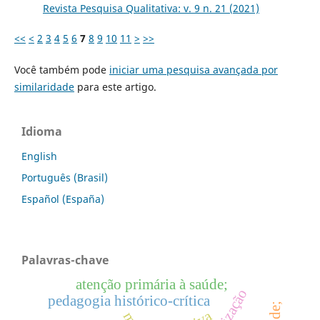
Revista Pesquisa Qualitativa: v. 9 n. 21 (2021)
<<
<
2
3
4
5
6
7
8
9
10
11
>
>>
Você também pode
iniciar uma pesquisa avançada por
similaridade
para este artigo.
Idioma
English
Português (Brasil)
Español (España)
Palavras-chave
atenção primária à saúde;
pedagogia histórico-crítica