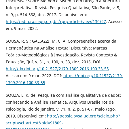
Discursiva: Sobre Método e Sistema em Direção à Abertura
Interpretativa. Revista Pesquisa Qualitativa, São Paulo, v. 5,
n. 9, p. 514-538, dez. 2017. Disponível em:
https://editora.sepq.org.br/rpq/article/view/130/97
. Acesso
em: 9 mar. 2022.
SOUSA, R. S.; GALIAZZI, M. C. A. Compreensões acerca da
Hermenêutica na Análise Textual Discursiva: Marcas
Teórico-Metodológicas à Investigação. Revista Contexto &
Educação, Ijuí, v. 31, n. 100, p. 33, dez. 2016. DOI:
http://dx.doi.org/10.21527/2179-1309.2016.100.33-55
.
Acesso em: 9 mar. 2022. DOI:
https://doi.org/10.21527/2179-
1309.2016.100.33-55
SOUZA, L. K. de. Pesquisa com análise qualitativa de dados:
conhecendo a Análise Temática. Arquivos Brasileiros de
Psicologia, Rio de Janeiro, v. 71, n. 2, p. 51-67, maio./ago.
2019. Disponível em:
http://pepsic.bvsalud.org/scielo.php?
script=sci_arttext&pid=S1809-