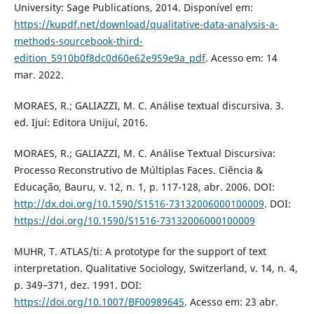
University: Sage Publications, 2014. Disponível em:
https://kupdf.net/download/qualitative-data-analysis-a-
methods-sourcebook-third-
edition_5910b0f8dc0d60e62e959e9a_pdf
. Acesso em: 14
mar. 2022.
MORAES, R.; GALIAZZI, M. C. Análise textual discursiva. 3.
ed. Ijuí: Editora Unijuí, 2016.
MORAES, R.; GALIAZZI, M. C. Análise Textual Discursiva:
Processo Reconstrutivo de Múltiplas Faces. Ciência &
Educação, Bauru, v. 12, n. 1, p. 117-128, abr. 2006. DOI:
http://dx.doi.org/10.1590/S1516-73132006000100009
. DOI:
https://doi.org/10.1590/S1516-73132006000100009
MUHR, T. ATLAS/ti: A prototype for the support of text
interpretation. Qualitative Sociology, Switzerland, v. 14, n. 4,
p. 349–371, dez. 1991. DOI:
https://doi.org/10.1007/BF00989645
. Acesso em: 23 abr.