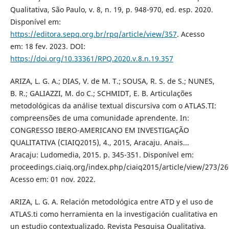
Qualitativa, São Paulo, v. 8, n. 19, p. 948-970, ed. esp. 2020.
Disponível em:
https://editora.sepq.org.br/rpq/article/view/357
. Acesso
em: 18 fev. 2023. DOI:
https://doi.org/10.33361/RPQ.2020.v.8.n.19.357
ARIZA, L. G. A.; DIAS, V. de M. T.; SOUSA, R. S. de S.; NUNES,
B. R.; GALIAZZI, M. do C.; SCHMIDT, E. B. Articulações
metodológicas da análise textual discursiva com o ATLAS.TI:
compreensões de uma comunidade aprendente. In:
CONGRESSO IBERO-AMERICANO EM INVESTIGAÇÃO
QUALITATIVA (CIAIQ2015), 4., 2015, Aracaju. Anais...
Aracaju: Ludomedia, 2015. p. 345-351. Disponível em:
proceedings.ciaiq.org/index.php/ciaiq2015/article/view/273/26
Acesso em: 01 nov. 2022.
ARIZA, L. G. A. Relación metodológica entre ATD y el uso de
ATLAS.ti como herramienta en la investigación cualitativa en
un estudio contextualizado. Revista Pesquisa Qualitativa,