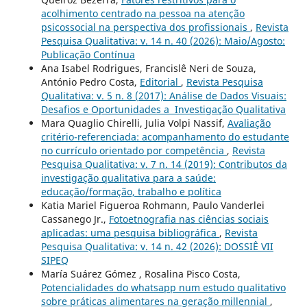
acolhimento centrado na pessoa na atenção
psicossocial na perspectiva dos profissionais
,
Revista
Pesquisa Qualitativa: v. 14 n. 40 (2026): Maio/Agosto:
Publicação Contínua
Ana Isabel Rodrigues, Francislê Neri de Souza,
António Pedro Costa,
Editorial
,
Revista Pesquisa
Qualitativa: v. 5 n. 8 (2017): Análise de Dados Visuais:
Desafios e Oportunidades a Investigação Qualitativa
Mara Quaglio Chirelli, Julia Volpi Nassif,
Avaliação
critério-referenciada: acompanhamento do estudante
no currículo orientado por competência
,
Revista
Pesquisa Qualitativa: v. 7 n. 14 (2019): Contributos da
investigação qualitativa para a saúde:
educação/formação, trabalho e política
Katia Mariel Figueroa Rohmann, Paulo Vanderlei
Cassanego Jr.,
Fotoetnografia nas ciências sociais
aplicadas: uma pesquisa bibliográfica
,
Revista
Pesquisa Qualitativa: v. 14 n. 42 (2026): DOSSIÊ VII
SIPEQ
María Suárez Gómez , Rosalina Pisco Costa,
Potencialidades do whatsapp num estudo qualitativo
sobre práticas alimentares na geração millennial
,