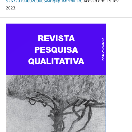
52672019000200005&lng=pt&nrm=iso
. Acesso em: 15 fev.
2023.