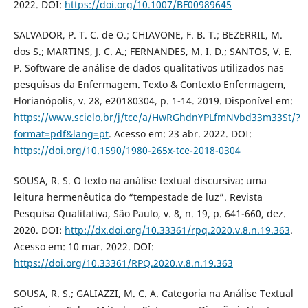
2022. DOI:
https://doi.org/10.1007/BF00989645
SALVADOR, P. T. C. de O.; CHIAVONE, F. B. T.; BEZERRIL, M.
dos S.; MARTINS, J. C. A.; FERNANDES, M. I. D.; SANTOS, V. E.
P. Software de análise de dados qualitativos utilizados nas
pesquisas da Enfermagem. Texto & Contexto Enfermagem,
Florianópolis, v. 28, e20180304, p. 1-14. 2019. Disponível em:
https://www.scielo.br/j/tce/a/HwRGhdnYPLfmNVbd33m33St/?
format=pdf&lang=pt
. Acesso em: 23 abr. 2022. DOI:
https://doi.org/10.1590/1980-265x-tce-2018-0304
SOUSA, R. S. O texto na análise textual discursiva: uma
leitura hermenêutica do “tempestade de luz”. Revista
Pesquisa Qualitativa, São Paulo, v. 8, n. 19, p. 641-660, dez.
2020. DOI:
http://dx.doi.org/10.33361/rpq.2020.v.8.n.19.363
.
Acesso em: 10 mar. 2022. DOI:
https://doi.org/10.33361/RPQ.2020.v.8.n.19.363
SOUSA, R. S.; GALIAZZI, M. C. A. Categoria na Análise Textual