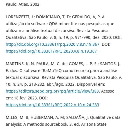
Paulo: Atlas, 2002.
LORENZETTI, L; DOMICIANO, T, D; GERALDO, A, P. A
utilização do software QDA miner lite nas pesquisas que
utilizam a análise textual discursiva. Revista Pesquisa
Qualitativa, São Paulo, v. 8, n. 19, p. 971-990, dez. 2020. DOI:
http://dx.doi.org/10.33361/rpq.2020.v.8.n.19.367
. DOI:
https://doi.org/10.33361/RPQ.2020.v.8.n.19.367
MARTINS, K. N. PAULA, M. C. de; GOMES, L. P. S.; SANTOS, J.
E. dos. O software IRaMuTeQ como recurso para a análise
textual discursiva. Revista Pesquisa Qualitativa, São Paulo, v.
10, n. 24, p. 213-232, abr./ago. 2022. Disponível em:
https://editora.sepq.org.br/rpq/article/view/383
. Acesso
em: 18 fev. 2023. DOI:
https://doi.org/10.33361/RPQ.2022.v.10.n.24.383
MILES, M. B; HUBERMAN, A. M; SALDAÑA, J. Qualitative data
analysis: A methods sourcebook. 3. ed. Arizona State