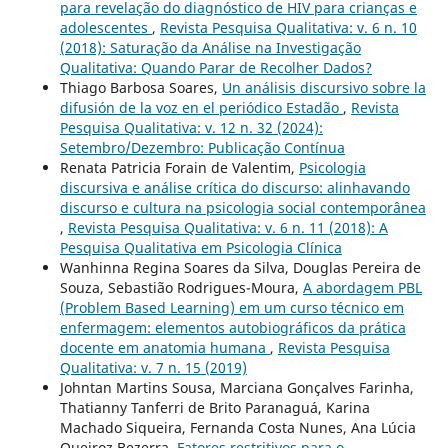
para revelação do diagnóstico de HIV para crianças e
adolescentes
,
Revista Pesquisa Qualitativa: v. 6 n. 10
(2018): Saturação da Análise na Investigação
Qualitativa: Quando Parar de Recolher Dados?
Thiago Barbosa Soares,
Un análisis discursivo sobre la
difusión de la voz en el periódico Estadão
,
Revista
Pesquisa Qualitativa: v. 12 n. 32 (2024):
Setembro/Dezembro: Publicação Contínua
Renata Patricia Forain de Valentim,
Psicologia
discursiva e análise crítica do discurso: alinhavando
discurso e cultura na psicologia social contemporânea
,
Revista Pesquisa Qualitativa: v. 6 n. 11 (2018): A
Pesquisa Qualitativa em Psicologia Clí­nica
Wanhinna Regina Soares da Silva, Douglas Pereira de
Souza, Sebastião Rodrigues-Moura,
A abordagem PBL
(Problem Based Learning) em um curso técnico em
enfermagem: elementos autobiográficos da prática
docente em anatomia humana
,
Revista Pesquisa
Qualitativa: v. 7 n. 15 (2019)
Johntan Martins Sousa, Marciana Gonçalves Farinha,
Thatianny Tanferri de Brito Paranaguá, Karina
Machado Siqueira, Fernanda Costa Nunes, Ana Lúcia
Queiroz Bezerra,
Fatores restritivos para o