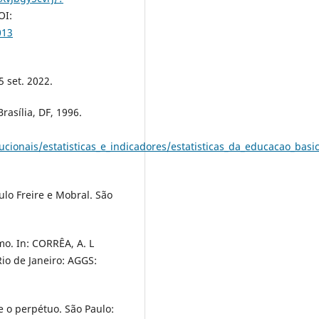
OI:
013
5 set. 2022.
rasília, DF, 1996.
ucionais/estatisticas_e_indicadores/estatisticas_da_educacao_basi
lo Freire e Mobral. São
mo. In: CORRÊA, A. L
io de Janeiro: AGGS:
e o perpétuo. São Paulo: