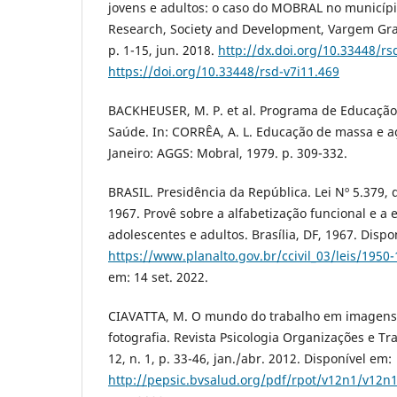
jovens e adultos: o caso do MOBRAL no municípi
Research, Society and Development, Vargem Grand
p. 1-15, jun. 2018.
http://dx.doi.org/10.33448/rs
https://doi.org/10.33448/rsd-v7i11.469
BACKHEUSER, M. P. et al. Programa de Educação
Saúde. In: CORRÊA, A. L. Educação de massa e a
Janeiro: AGGS: Mobral, 1979. p. 309-332.
BRASIL. Presidência da República. Lei Nº 5.379,
1967. Provê sobre a alfabetização funcional e a
adolescentes e adultos. Brasília, DF, 1967. Dispo
https://www.planalto.gov.br/ccivil_03/leis/1950
em: 14 set. 2022.
CIAVATTA, M. O mundo do trabalho em imagens:
fotografia. Revista Psicologia Organizações e Tra
12, n. 1, p. 33-46, jan./abr. 2012. Disponível em:
http://pepsic.bvsalud.org/pdf/rpot/v12n1/v12n