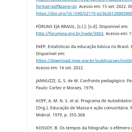
format=pdf&lang=pt
. Acesso em: 15 set. 2022. D
https://doi.org/10.1590/S2175-62362012000300
FÓRUNS EJA BRASIL. [s.l.]: [s.d]. Disponível em:
http://forumeja.org.br/node/3003
. Acesso em: 1
INEP. Estatísticas da educação básica no Brasil. B
Disponível em:
https://download.inep.gov.br/publicacoes/instit
Acesso em: 14 set. 2022.
JANNUZZI, G. S. de M. Confronto pedagógico: Pau
Paulo: Cortez e Moraes, 1979.
KOFF, A. M. N. S. et al. Programa de Autodidatis
(Org.). Educação de Massa e ação comunitária. R
Mobral. 1979. p. 355-368.
KOSSOY, B. Os tempos da fotografia: o efêmero 