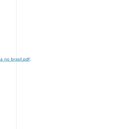
ca_no_brasil.pdf
.