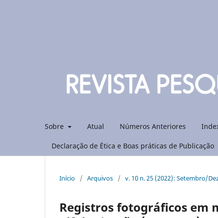
Sobre
Atual
Números Anteriores
Inde
Declaração de Ética e Boas práticas de Publicação
Início
/
Arquivos
/
v. 10 n. 25 (2022): Setembro/D
Registros fotográficos em