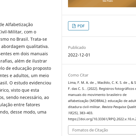
de Alfabetização
PDF
vil-Militar, com o
ismo no Brasil. Trata-se
 abordagem qualitativa.
Publicado
esentes em dois manuais
2022-12-01
afias, além de ilustrar
delo de educação proposto
Como Citar
entes e adultos, um meio
asil. O estudo evidenciou
Lima, F. M. A. de ., Macêdo, C. K. S. de ., & 
F. das C. S. . (2022). Registros fotográficos
ico, visto que esta
manuais do movimento brasileiro de
dos, sendo necessário, ao
alfabetização (MOBRAL): educação de adul
ulação entre fatores
ditadura civil-militar.
Revista Pesquisa Qualit
erando, desse modo, uma
10
(25), 383–403.
https://doi.org/10.33361/RPQ.2022.v.10.n.
Fomatos de Citação