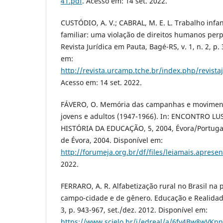
41.pdf
. Acesso em: 14 set. 2022.
CUSTÓDIO, A. V.; CABRAL, M. E. L. Trabalho infan
familiar: uma violação de direitos humanos per
Revista Jurídica em Pauta, Bagé-RS, v. 1, n. 2, p. 
em:
http://revista.urcamp.tche.br/index.php/revista
Acesso em: 14 set. 2022.
FÁVERO, O. Memória das campanhas e movimen
jovens e adultos (1947-1966). In: ENCONTRO L
HISTÓRIA DA EDUCAÇÃO, 5, 2004, Évora/Portugal
de Évora, 2004. Disponível em:
http://forumeja.org.br/df/files/leiamais.apresen
2022.
FERRARO, A. R. Alfabetização rural no Brasil na 
campo-cidade e de gênero. Educação e Realidade,
3, p. 943-967, set./dez. 2012. Disponível em:
https://www.scielo.br/j/edreal/a/6fy4Bw8wVKnn