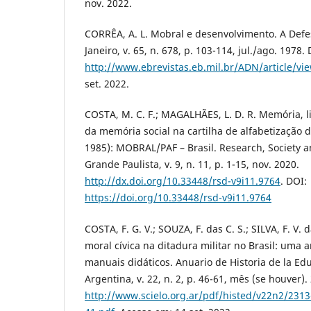
nov. 2022.
CORRÊA, A. L. Mobral e desenvolvimento. A Defe
Janeiro, v. 65, n. 678, p. 103-114, jul./ago. 1978.
http://www.ebrevistas.eb.mil.br/ADN/article/vi
set. 2022.
COSTA, M. C. F.; MAGALHÃES, L. D. R. Memória,
da memória social na cartilha de alfabetização d
1985): MOBRAL/PAF – Brasil. Research, Society
Grande Paulista, v. 9, n. 11, p. 1-15, nov. 2020.
http://dx.doi.org/10.33448/rsd-v9i11.9764
. DOI:
https://doi.org/10.33448/rsd-v9i11.9764
COSTA, F. G. V.; SOUZA, F. das C. S.; SILVA, F. V.
moral cívica na ditadura militar no Brasil: uma 
manuais didáticos. Anuario de Historia de la Ed
Argentina, v. 22, n. 2, p. 46-61, mês (se houver)
http://www.scielo.org.ar/pdf/histed/v22n2/2313