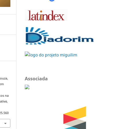
Associada
Souza,
 em
tos na
ativa
,
25.560