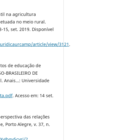
til na agricultura
petuada no meio rural.
3-15, set. 2019. Disponível
juridicaurcamp/article/view/3121
.
tos de educação de
USO-BRASILEIRO DE
. Anais…: Universidade
ta.pdf
. Acesso em: 14 set.
perspectiva das relações
 Porto Alegre, v. 37, n.
XvJbgy5cvrj/?