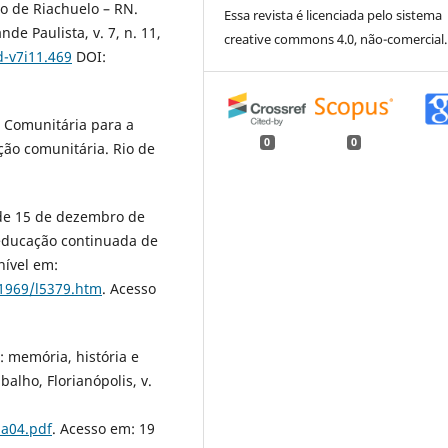
o de Riachuelo – RN.
Essa revista é licenciada pelo sistema
e Paulista, v. 7, n. 11,
creative commons 4.0, não-comercial.
d-v7i11.469
DOI:
 Comunitária para a
0
0
ção comunitária. Rio de
 de 15 de dezembro de
 educação continuada de
nível em:
-1969/l5379.htm
. Acesso
 memória, história e
balho, Florianópolis, v.
1a04.pdf
. Acesso em: 19