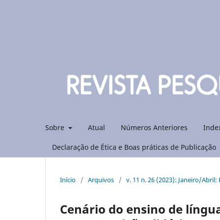
Sobre
Atual
Números Anteriores
Inde
Declaração de Ética e Boas práticas de Publicação
Início
/
Arquivos
/
v. 11 n. 26 (2023): Janeiro/Abril
Cenário do ensino de líng