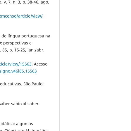
 v. 7, n. 3, p. 38-46, ago.
omcenso/article/view/
o de língua portuguesa na
: perspectivas e
 85, p. 15-25, jan./abr.
ticle/view/15563
. Acesso
/signo.v46i85.15563
educativas. São Paulo:
saber sabio al saber
didática: algumas
o, Ciências e Matemática,