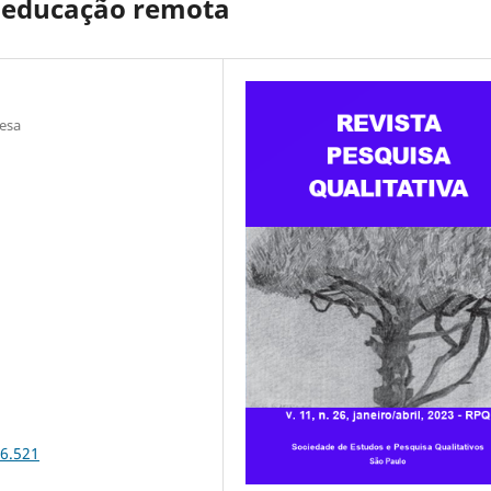
m educação remota
resa
26.521