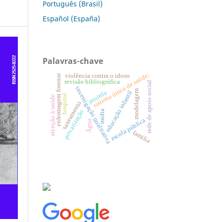
Português (Brasil)
Español (España)
Palavras-chave
sistema único de saúde;
violência contra o idoso
enfermagem forense
revisão bibliográfica
rede de apoio social
investigação qualitativa
modelagem
proinfo
educação infantil
hospital
atenção à saúde
saneamento
privatização
mídia
escola pública
Água
família