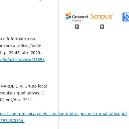
0
0
ca e Informática na
or com a Utilização de
1, p. 29-45, abr. 2020.
viSe/article/view/11893
.
NARDI, L. V. Grupo focal
squisas qualitativas. O
42, out/dez. 2011.
ocal_como_tecnica_coleta_analise_dados_pesquisa_qualitativa.pdf
.
0.15343/0104-