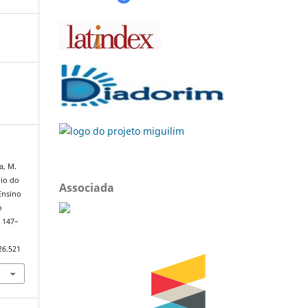
a, M.
rio do
Associada
Ensino
o
, 147–
26.521