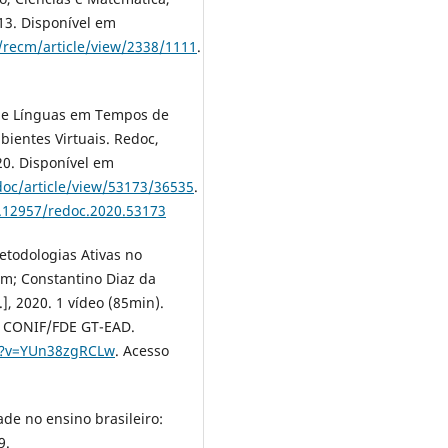
013. Disponível em
/recm/article/view/2338/1111
.
o de Línguas em Tempos de
ientes Virtuais. Redoc,
020. Disponível em
doc/article/view/53173/36535
.
0.12957/redoc.2020.53173
todologias Ativas no
im; Constantino Diaz da
.], 2020. 1 vídeo (85min).
D CONIF/FDE GT-EAD.
h?v=YUn38zgRCLw
. Acesso
ade no ensino brasileiro:
9.