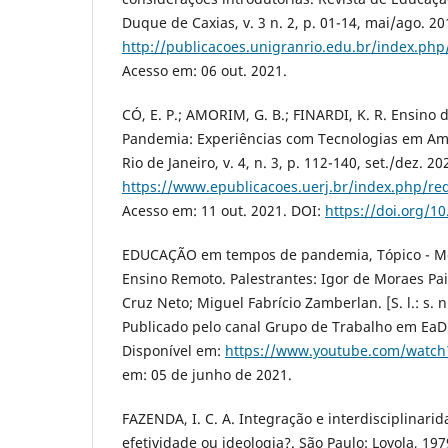
Duque de Caxias, v. 3 n. 2, p. 01-14, mai/ago. 2
http://publicacoes.unigranrio.edu.br/index.php
Acesso em: 06 out. 2021.
CÓ, E. P.; AMORIM, G. B.; FINARDI, K. R. Ensin
Pandemia: Experiências com Tecnologias em Amb
Rio de Janeiro, v. 4, n. 3, p. 112-140, set./dez. 2
https://www.epublicacoes.uerj.br/index.php/re
Acesso em: 11 out. 2021. DOI:
https://doi.org/1
EDUCAÇÃO em tempos de pandemia, Tópico - Me
Ensino Remoto. Palestrantes: Igor de Moraes Pa
Cruz Neto; Miguel Fabrício Zamberlan. [S. l.: s. n
Publicado pelo canal Grupo de Trabalho em Ea
Disponível em:
https://www.youtube.com/watc
em: 05 de junho de 2021.
FAZENDA, I. C. A. Integração e interdisciplinarid
efetividade ou ideologia?. São Paulo: Loyola, 197